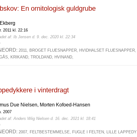
bskov: En ornitologisk guldgrube
 Ekberg
r. 2011 kl. 22:16
det af: Ib Jensen d. 9. dec. 2020 kl. 22:34
0
NEORD:
2011,
BROGET FLUESNAPPER,
HVIDHALSET FLUESNAPPER
GÅS,
KRIKAND,
TROLDAND,
HVINAND,
pedykkere i vinterdragt
mus Due Nielsen,
Morten Kofoed-Hansen
n. 2007
det af: Anders Wiig Nielsen d. 16. dec. 2021 kl. 18:41
0
NEORD:
2007,
FELTBESTEMMELSE,
FUGLE I FELTEN,
LILLE LAPPED