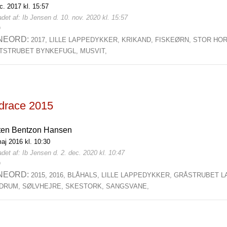
c. 2017 kl. 15:57
det af: Ib Jensen d. 10. nov. 2020 kl. 15:57
0
NEORD:
2017,
LILLE LAPPEDYKKER,
KRIKAND,
FISKEØRN,
STOR HO
TSTRUBET BYNKEFUGL,
MUSVIT,
rdrace 2015
ten Bentzon Hansen
aj 2016 kl. 10:30
det af: Ib Jensen d. 2. dec. 2020 kl. 10:47
0
NEORD:
2015,
2016,
BLÅHALS,
LILLE LAPPEDYKKER,
GRÅSTRUBET L
DRUM,
SØLVHEJRE,
SKESTORK,
SANGSVANE,