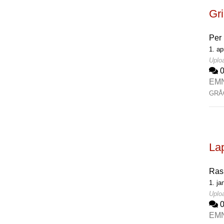
Gri
Per
1. ap
Uploa
EM
GRÅ
Lap
Ras
1. ja
Uploa
EM