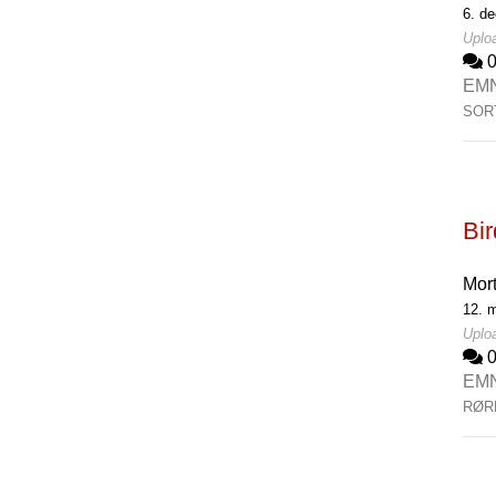
6. de
Uploa
EM
SOR
Bi
Mor
12. m
Uploa
EM
RØR