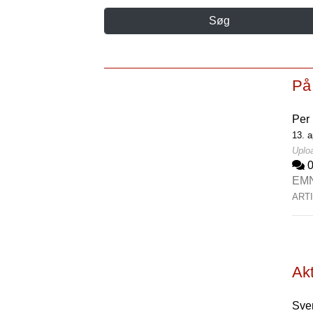
Søg
På 
Per
13. a
Uploa
EM
ART
Akt
Sve