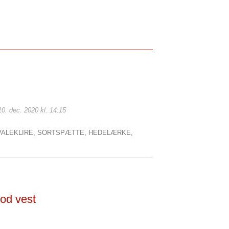
10. dec. 2020 kl. 14:15
VALEKLIRE,
SORTSPÆTTE,
HEDELÆRKE,
mod vest