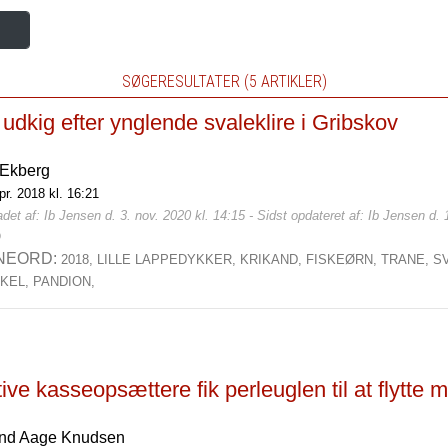
SØGERESULTATER (5 ARTIKLER)
udkig efter ynglende svaleklire i Gribskov
 Ekberg
pr. 2018 kl. 16:21
det af: Ib Jensen d. 3. nov. 2020 kl. 14:15 - Sidst opdateret af: Ib Jensen d. 
0
NEORD:
2018,
LILLE LAPPEDYKKER,
KRIKAND,
FISKEØRN,
TRANE,
S
IKEL,
PANDION,
ive kasseopsættere fik perleuglen til at flytte 
nd Aage Knudsen