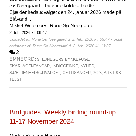
Sø Neergaard. I bidende kulde afholdte
Sjældenhedsudvalget den 24. januar 2026 møde på
Blåvand...
Mikkel Willemoes,
Rune Sø Neergaard
2. feb. 2026 kl. 09:47
Uploadet af: Rune Sø Neergaard d. 2. feb. 2026 kl. 09:47 - Sidst
opdateret af: Rune Sø Neergaard d. 2. feb. 2026 kl. 13:07
2
EMNEORD:
STEJNEGERS BYNKEFUGL,
SKARLAGENTANGAR,
INDIGOFINKE,
NYHED,
SJÆLDENHEDSUDVALGET,
CETTISANGER,
2025,
ARKTISK
TEJST
Birdguides: Weekly birding round-up:
11-17 November 2024
Morten Bentzon Hansen