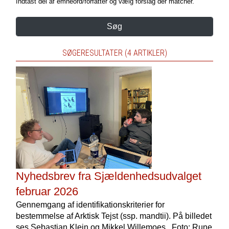
Indtast del af emneord/forfatter og vælg forslag der matcher.
Søg
SØGERESULTATER (4 ARTIKLER)
Nyhedsbrev fra Sjældenhedsudvalget
februar 2026
Gennemgang af identifikationskriterier for
bestemmelse af Arktisk Tejst (ssp. mandtii). På billedet
ses Sebastian Klein og Mikkel Willemoes . Foto: Rune