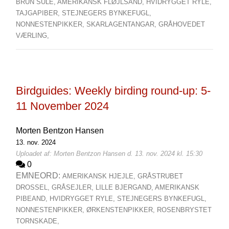
BRUN SULE,
AMERIKANSK FLØJLSAND,
HVIDRYGGET RYLE,
TAJGAPIBER,
STEJNEGERS BYNKEFUGL,
NONNESTENPIKKER,
SKARLAGENTANGAR,
GRÅHOVEDET
VÆRLING,
Birdguides: Weekly birding round-up: 5-
11 November 2024
Morten Bentzon Hansen
13. nov. 2024
Uploadet af: Morten Bentzon Hansen d. 13. nov. 2024 kl. 15:30
0
EMNEORD:
AMERIKANSK HJEJLE,
GRÅSTRUBET
DROSSEL,
GRÅSEJLER,
LILLE BJERGAND,
AMERIKANSK
PIBEAND,
HVIDRYGGET RYLE,
STEJNEGERS BYNKEFUGL,
NONNESTENPIKKER,
ØRKENSTENPIKKER,
ROSENBRYSTET
TORNSKADE,