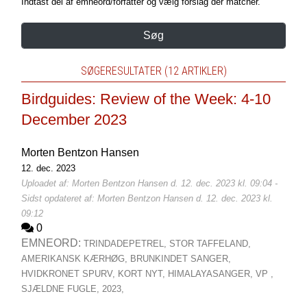
Indtast del af emneord/forfatter og vælg forslag der matcher.
Søg
SØGERESULTATER (12 ARTIKLER)
Birdguides: Review of the Week: 4-10
December 2023
Morten Bentzon Hansen
12. dec. 2023
Uploadet af: Morten Bentzon Hansen d. 12. dec. 2023 kl. 09:04 -
Sidst opdateret af: Morten Bentzon Hansen d. 12. dec. 2023 kl.
09:12
0
EMNEORD:
TRINDADEPETREL,
STOR TAFFELAND,
AMERIKANSK KÆRHØG,
BRUNKINDET SANGER,
HVIDKRONET SPURV,
KORT NYT,
HIMALAYASANGER,
VP ,
SJÆLDNE FUGLE,
2023,