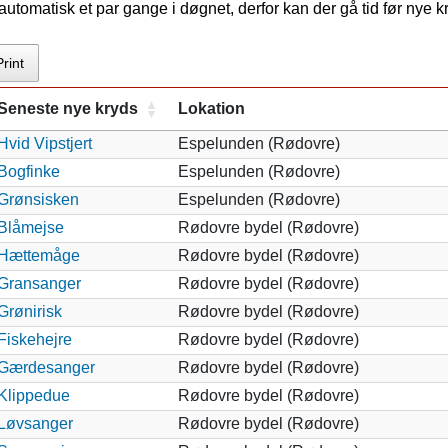
tomatisk et par gange i døgnet, derfor kan der gå tid før nye 
Print
Seneste nye kryds
Lokation
Hvid Vipstjert
Espelunden (Rødovre)
Bogfinke
Espelunden (Rødovre)
Grønsisken
Espelunden (Rødovre)
Blåmejse
Rødovre bydel (Rødovre)
Hættemåge
Rødovre bydel (Rødovre)
Gransanger
Rødovre bydel (Rødovre)
Grønirisk
Rødovre bydel (Rødovre)
Fiskehejre
Rødovre bydel (Rødovre)
Gærdesanger
Rødovre bydel (Rødovre)
Klippedue
Rødovre bydel (Rødovre)
Løvsanger
Rødovre bydel (Rødovre)