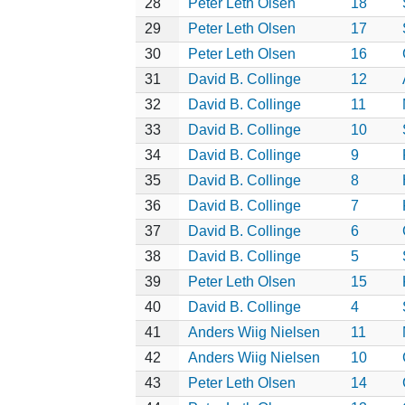
28
Peter Leth Olsen
18
29
Peter Leth Olsen
17
30
Peter Leth Olsen
16
31
David B. Collinge
12
32
David B. Collinge
11
33
David B. Collinge
10
34
David B. Collinge
9
35
David B. Collinge
8
36
David B. Collinge
7
37
David B. Collinge
6
38
David B. Collinge
5
39
Peter Leth Olsen
15
40
David B. Collinge
4
41
Anders Wiig Nielsen
11
42
Anders Wiig Nielsen
10
43
Peter Leth Olsen
14