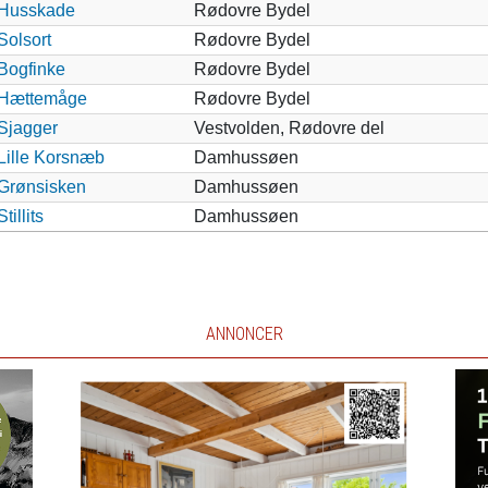
Husskade
Rødovre Bydel
Solsort
Rødovre Bydel
Bogfinke
Rødovre Bydel
Hættemåge
Rødovre Bydel
Sjagger
Vestvolden, Rødovre del
Lille Korsnæb
Damhussøen
Grønsisken
Damhussøen
Stillits
Damhussøen
ANNONCER