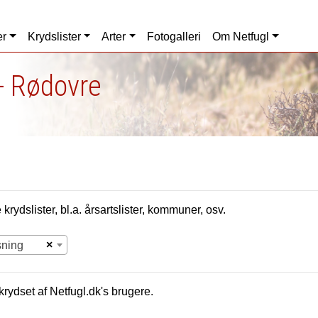
er
Krydslister
Arter
Fotogalleri
Om Netfugl
- Rødovre
krydslister, bl.a. årsartslister, kommuner, osv.
×
sning
krydset af Netfugl.dk's brugere.