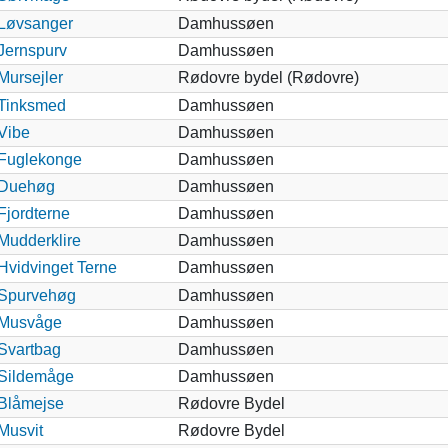
Løvsanger
Damhussøen
Jernspurv
Damhussøen
Mursejler
Rødovre bydel (Rødovre)
Tinksmed
Damhussøen
Vibe
Damhussøen
Fuglekonge
Damhussøen
Duehøg
Damhussøen
Fjordterne
Damhussøen
Mudderklire
Damhussøen
Hvidvinget Terne
Damhussøen
Spurvehøg
Damhussøen
Musvåge
Damhussøen
Svartbag
Damhussøen
Sildemåge
Damhussøen
Blåmejse
Rødovre Bydel
Musvit
Rødovre Bydel