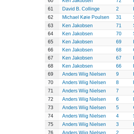
60
Ken Jakobsen
72
61
David B. Collinge
2
62
Michael Køie Poulsen
31
63
Ken Jakobsen
71
64
Ken Jakobsen
70
65
Ken Jakobsen
69
66
Ken Jakobsen
68
67
Ken Jakobsen
67
68
Ken Jakobsen
66
69
Anders Wiig Nielsen
9
70
Anders Wiig Nielsen
8
71
Anders Wiig Nielsen
7
72
Anders Wiig Nielsen
6
73
Anders Wiig Nielsen
5
74
Anders Wiig Nielsen
4
75
Anders Wiig Nielsen
3
76
Anders Wiig Nielsen
2