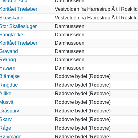
Hvidøjet And
Damhussøen
Korttået Træløber
Vestvolden fra Harrestrup Å til Roskil
Skovskade
Vestvolden fra Harrestrup Å til Roskil
Stor Skallesluger
Damhussøen
Sanglærke
Damhussøen
Korttået Træløber
Damhussøen
Gravand
Damhussøen
Rørhøg
Damhussøen
Havørn
Damhussøen
Blåmejse
Rødovre bydel (Rødovre)
Ringdue
Rødovre bydel (Rødovre)
Allike
Rødovre bydel (Rødovre)
Musvit
Rødovre bydel (Rødovre)
Gråspurv
Rødovre bydel (Rødovre)
Skarv
Rødovre bydel (Rødovre)
Råge
Rødovre bydel (Rødovre)
Sølvmåge
Rødovre bydel (Rødovre)