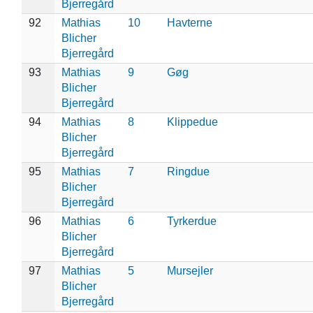
Bjerregård
92
Mathias
10
Havterne
Blicher
Bjerregård
93
Mathias
9
Gøg
Blicher
Bjerregård
94
Mathias
8
Klippedue
Blicher
Bjerregård
95
Mathias
7
Ringdue
Blicher
Bjerregård
96
Mathias
6
Tyrkerdue
Blicher
Bjerregård
97
Mathias
5
Mursejler
Blicher
Bjerregård