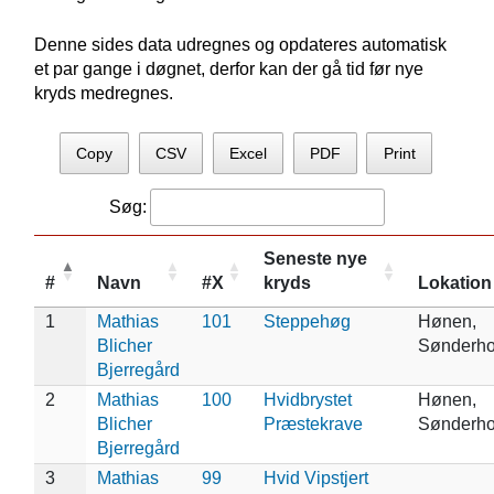
Denne sides data udregnes og opdateres automatisk
et par gange i døgnet, derfor kan der gå tid før nye
kryds medregnes.
Copy
CSV
Excel
PDF
Print
Søg:
Seneste nye
#
Navn
#X
kryds
Lokation
1
Mathias
101
Steppehøg
Hønen,
Blicher
Sønderh
Bjerregård
2
Mathias
100
Hvidbrystet
Hønen,
Blicher
Præstekrave
Sønderh
Bjerregård
3
Mathias
99
Hvid Vipstjert