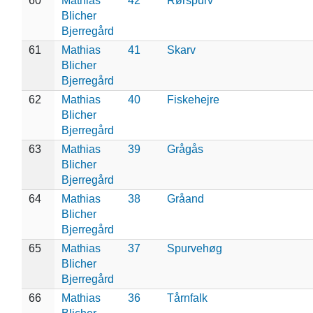
60
Mathias
42
Rørspurv
Blicher
Bjerregård
61
Mathias
41
Skarv
Blicher
Bjerregård
62
Mathias
40
Fiskehejre
Blicher
Bjerregård
63
Mathias
39
Grågås
Blicher
Bjerregård
64
Mathias
38
Gråand
Blicher
Bjerregård
65
Mathias
37
Spurvehøg
Blicher
Bjerregård
66
Mathias
36
Tårnfalk