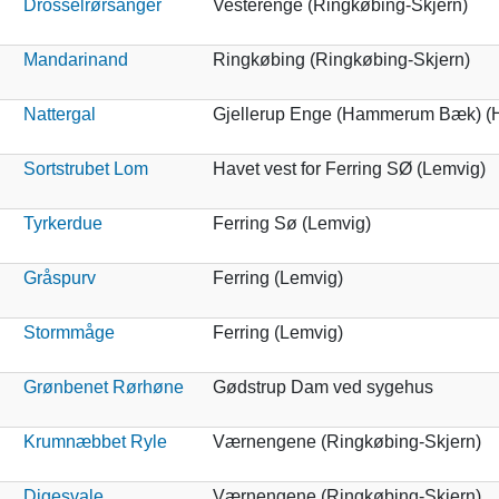
Drosselrørsanger
Vesterenge (Ringkøbing-Skjern)
Mandarinand
Ringkøbing (Ringkøbing-Skjern)
Nattergal
Gjellerup Enge (Hammerum Bæk) (H
Sortstrubet Lom
Havet vest for Ferring SØ (Lemvig)
Tyrkerdue
Ferring Sø (Lemvig)
Gråspurv
Ferring (Lemvig)
Stormmåge
Ferring (Lemvig)
Grønbenet Rørhøne
Gødstrup Dam ved sygehus
Krumnæbbet Ryle
Værnengene (Ringkøbing-Skjern)
Digesvale
Værnengene (Ringkøbing-Skjern)