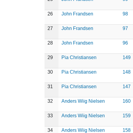
26
John Frandsen
98
27
John Frandsen
97
28
John Frandsen
96
29
Pia Christiansen
149
30
Pia Christiansen
148
31
Pia Christiansen
147
32
Anders Wiig Nielsen
160
33
Anders Wiig Nielsen
159
34
Anders Wiig Nielsen
158