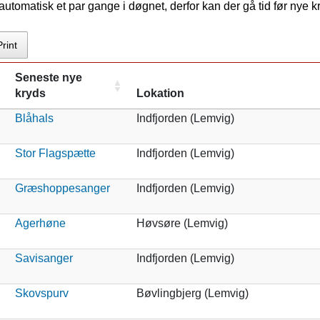
tomatisk et par gange i døgnet, derfor kan der gå tid før nye 
Print
Seneste nye
kryds
Lokation
Blåhals
Indfjorden (Lemvig)
Stor Flagspætte
Indfjorden (Lemvig)
Græshoppesanger
Indfjorden (Lemvig)
Agerhøne
Høvsøre (Lemvig)
Savisanger
Indfjorden (Lemvig)
Skovspurv
Bøvlingbjerg (Lemvig)