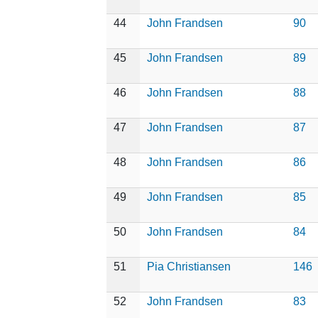
44
John Frandsen
90
45
John Frandsen
89
46
John Frandsen
88
47
John Frandsen
87
48
John Frandsen
86
49
John Frandsen
85
50
John Frandsen
84
51
Pia Christiansen
146
52
John Frandsen
83