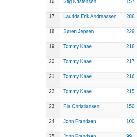
16
Stig Kristensen
157
17
Laurids Erik Andreassen
288
18
Søren Jepsen
229
19
Tommy Kaae
218
20
Tommy Kaae
217
21
Tommy Kaae
216
22
Tommy Kaae
215
23
Pia Christiansen
150
24
John Frandsen
100
25
John Frandsen
99