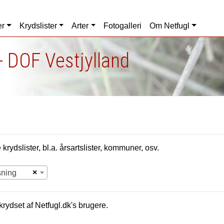
er
Krydslister
Arter
Fotogalleri
Om Netfugl
- DOF Vestjylland
krydslister, bl.a. årsartslister, kommuner, osv.
×
sning
krydset af Netfugl.dk's brugere.