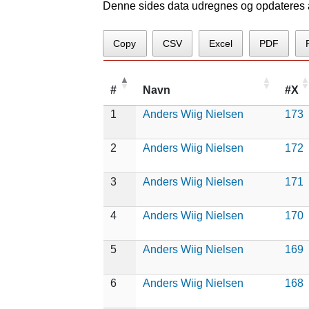
Denne sides data udregnes og opdateres au
Copy
CSV
Excel
PDF
#
Navn
#X
1
Anders Wiig Nielsen
173
2
Anders Wiig Nielsen
172
3
Anders Wiig Nielsen
171
4
Anders Wiig Nielsen
170
5
Anders Wiig Nielsen
169
6
Anders Wiig Nielsen
168