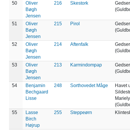
50
Oliver
216
Skestork
Gedser
Bøgh
(Guldb
Jensen
51
Oliver
215
Pirol
Gedser
Bøgh
(Guldb
Jensen
52
Oliver
214
Aftenfalk
Gedser
Bøgh
(Guldb
Jensen
53
Oliver
213
Karmindompap
Gedser
Bøgh
(Guldb
Jensen
54
Benjamin
248
Sorthovedet Måge
Havet u
Bechgaard
Sildest
Lisse
Mariely
(Guldb
55
Lasse
255
Steppeørn
Klinte
Birch
Højrup