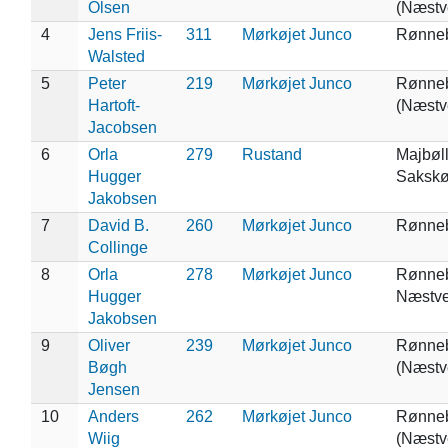
Olsen
(Næstv
4
Jens Friis-
311
Mørkøjet Junco
Rønne
Walsted
5
Peter
219
Mørkøjet Junco
Rønne
Hartoft-
(Næstv
Jacobsen
6
Orla
279
Rustand
Majbøll
Hugger
Sakskø
Jakobsen
7
David B.
260
Mørkøjet Junco
Rønne
Collinge
8
Orla
278
Mørkøjet Junco
Rønneb
Hugger
Næstv
Jakobsen
9
Oliver
239
Mørkøjet Junco
Rønne
Bøgh
(Næstv
Jensen
10
Anders
262
Mørkøjet Junco
Rønne
Wiig
(Næstv