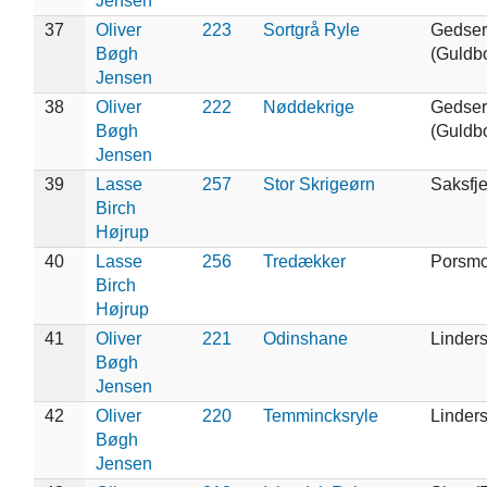
Jensen
37
Oliver
223
Sortgrå Ryle
Gedser
Bøgh
(Guldb
Jensen
38
Oliver
222
Nøddekrige
Gedser
Bøgh
(Guldb
Jensen
39
Lasse
257
Stor Skrigeørn
Saksfj
Birch
Højrup
40
Lasse
256
Tredækker
Porsm
Birch
Højrup
41
Oliver
221
Odinshane
Linders
Bøgh
Jensen
42
Oliver
220
Temmincksryle
Linders
Bøgh
Jensen