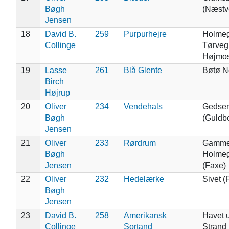
Bøgh
(Næstv
Jensen
18
David B.
259
Purpurhejre
Holmeg
Collinge
Tørveg
Højmos
19
Lasse
261
Blå Glente
Bøtø N
Birch
Højrup
20
Oliver
234
Vendehals
Gedser
Bøgh
(Guldb
Jensen
21
Oliver
233
Rørdrum
Gammel
Bøgh
Holmeg
Jensen
(Faxe)
22
Oliver
232
Hedelærke
Sivet (
Bøgh
Jensen
23
David B.
258
Amerikansk
Havet 
Collinge
Sortand
Strand 