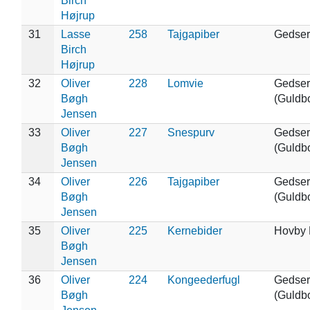
Birch
Højrup
31
Lasse
258
Tajgapiber
Gedser
Birch
Højrup
32
Oliver
228
Lomvie
Gedser
Bøgh
(Guldb
Jensen
33
Oliver
227
Snespurv
Gedser
Bøgh
(Guldb
Jensen
34
Oliver
226
Tajgapiber
Gedser
Bøgh
(Guldb
Jensen
35
Oliver
225
Kernebider
Hovby 
Bøgh
Jensen
36
Oliver
224
Kongeederfugl
Gedser
Bøgh
(Guldb