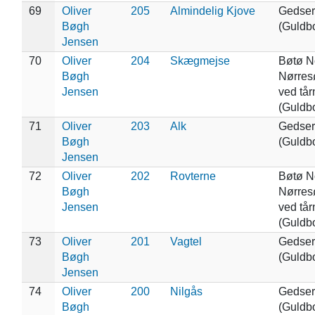
69
Oliver
205
Almindelig Kjove
Gedser
Bøgh
(Guldb
Jensen
70
Oliver
204
Skægmejse
Bøtø N
Bøgh
Nørresø
Jensen
ved tår
(Guldb
71
Oliver
203
Alk
Gedser
Bøgh
(Guldb
Jensen
72
Oliver
202
Rovterne
Bøtø N
Bøgh
Nørresø
Jensen
ved tår
(Guldb
73
Oliver
201
Vagtel
Gedser
Bøgh
(Guldb
Jensen
74
Oliver
200
Nilgås
Gedser
Bøgh
(Guldb