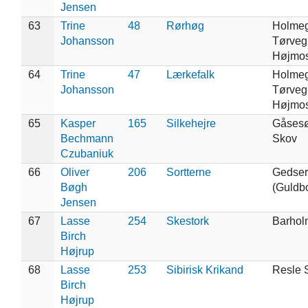
Jensen
63
Trine
48
Rørhøg
Holmeg
Johansson
Tørveg
Højmos
64
Trine
47
Lærkefalk
Holmeg
Johansson
Tørveg
Højmos
65
Kasper
165
Silkehejre
Gåsesø
Bechmann
Skov
Czubaniuk
66
Oliver
206
Sortterne
Gedser
Bøgh
(Guldb
Jensen
67
Lasse
254
Skestork
Barhol
Birch
Højrup
68
Lasse
253
Sibirisk Krikand
Resle 
Birch
Højrup