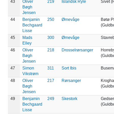
43
Oliver
219
Islandsk Ryle
Sivet (
Bøgh
Jensen
44
Benjamin
250
Ørnevåge
Bøtø P
Bechgaard
(Guldb
Lisse
45
Mads
300
Ørnevåge
Stavre
Elley
46
Oliver
218
Drosselrørsanger
Horreb
Bøgh
(Guldb
Jensen
47
Simon
311
Sort Ibis
Busem
Vikstrøm
48
Oliver
217
Rørsanger
Krogha
Bøgh
(Guldb
Jensen
49
Benjamin
249
Skestork
Gedser
Bechgaard
(Guldb
Lisse