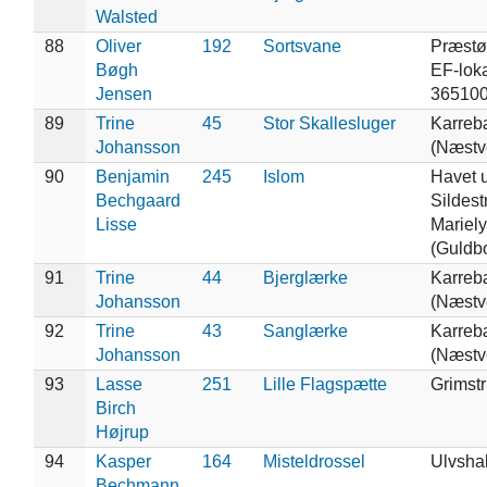
Walsted
88
Oliver
192
Sortsvane
Præstø 
Bøgh
EF-loka
Jensen
365100
89
Trine
45
Stor Skallesluger
Karreb
Johansson
(Næstv
90
Benjamin
245
Islom
Havet u
Bechgaard
Sildest
Lisse
Mariely
(Guldb
91
Trine
44
Bjerglærke
Karreb
Johansson
(Næstv
92
Trine
43
Sanglærke
Karreb
Johansson
(Næstv
93
Lasse
251
Lille Flagspætte
Grimst
Birch
Højrup
94
Kasper
164
Misteldrossel
Ulvsha
Bechmann