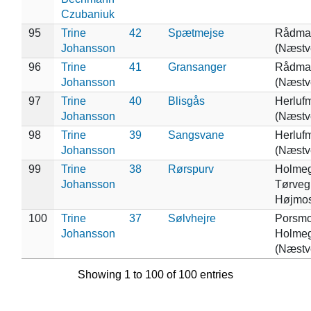
Czubaniuk
95
Trine
42
Spætmejse
Rådma
Johansson
(Næstv
96
Trine
41
Gransanger
Rådma
Johansson
(Næstv
97
Trine
40
Blisgås
Herluf
Johansson
(Næstv
98
Trine
39
Sangsvane
Herluf
Johansson
(Næstv
99
Trine
38
Rørspurv
Holmeg
Johansson
Tørveg
Højmos
100
Trine
37
Sølvhejre
Porsmo
Johansson
Holmeg
(Næstv
Showing 1 to 100 of 100 entries