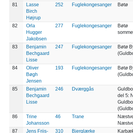
81
Lasse
252
Fuglekongesanger
Bøtø
Birch
Højrup
82
Orla
277
Fuglekongesanger
Bøtø
Hugger
sommer
Jakobsen
83
Benjamin
247
Fuglekongesanger
Bøtø B
Bechgaard
(Guldb
Lisse
84
Oliver
193
Fuglekongesanger
Bøtø B
Bøgh
(Guldb
Jensen
85
Benjamin
246
Dværggås
Guldbo
Bechgaard
del 5: 
Lisse
Guldbo
(Guldb
86
Trine
46
Trane
Næstved
Johansson
Næstve
87
Jens Friis-
310
Bjerglærke
Karbæ