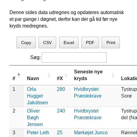
Denne sides data udregnes og opdateres automatisk
et par gange i døgnet, derfor kan der gå tid før nye
kryds medregnes.
Copy
CSV
Excel
PDF
Print
Søg:
Seneste nye
#
Navn
#X
kryds
Lokati
1
Orla
280
Hvidbrystet
Tystrup
Hugger
Præstekrave
Sorø
Jakobsen
2
Oliver
240
Hvidbrystet
Tystrup
Bøgh
Præstekrave
del (N
Jensen
3
Peter Leth
25
Mørkøjet Junco
Rønne