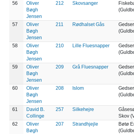
56
Oliver
212
Skovsanger
Fiskeb
Bøgh
(Guldb
Jensen
57
Oliver
211
Rødhalset Gås
Gedser
Bøgh
(Guldb
Jensen
58
Oliver
210
Lille Fluesnapper
Gedser
Bøgh
(Guldb
Jensen
59
Oliver
209
Grå Fluesnapper
Gedser
Bøgh
(Guldb
Jensen
60
Oliver
208
Islom
Gedser
Bøgh
(Guldb
Jensen
61
David B.
257
Silkehejre
Gåsesø
Collinge
Skov (
62
Oliver
207
Strandhjejle
Bøtø E
Bøgh
(Guldb