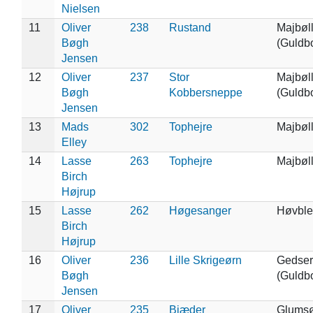
Nielsen
11
Oliver
238
Rustand
Majbøl
Bøgh
(Guldb
Jensen
12
Oliver
237
Stor
Majbøl
Bøgh
Kobbersneppe
(Guldb
Jensen
13
Mads
302
Tophejre
Majbøl
Elley
14
Lasse
263
Tophejre
Majbøl
Birch
Højrup
15
Lasse
262
Høgesanger
Høvbl
Birch
Højrup
16
Oliver
236
Lille Skrigeørn
Gedser
Bøgh
(Guldb
Jensen
17
Oliver
235
Biæder
Glums