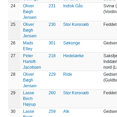
24
Oliver
231
Indisk Gås
Svinø (
Bøgh
(Vordin
Jensen
25
Oliver
230
Stor Korsnæb
Feddet
Bøgh
Jensen
26
Mads
301
Søkonge
Gedser
Elley
27
Peter
218
Hedelærke
Saksfj
Hartoft-
Inddæm
Jacobsen
nord (L
28
Oliver
229
Ride
Gedser
Bøgh
(Guldb
Jensen
29
Lasse
260
Stor Korsnæb
Feddet
Birch
Højrup
30
Lasse
259
Alk
Gedser