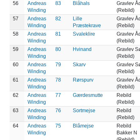
56
Andreas
83
Blåhals
Gravlev Å
Winding
(Rebild)
57
Andreas
82
Lille
Gravlev Å
Winding
Præstekrave
(Rebild)
58
Andreas
81
Svaleklire
Gravlev Å
Winding
(Rebild)
59
Andreas
80
Hvinand
Gravlev S
Winding
(Rebild)
60
Andreas
79
Skarv
Gravlev S
Winding
(Rebild)
61
Andreas
78
Rørspurv
Gravlev Å
Winding
(Rebild)
62
Andreas
77
Gærdesmutte
Rebild
Winding
(Rebild)
63
Andreas
76
Sortmejse
Rebild
Winding
(Rebild)
64
Andreas
75
Blåmejse
Rebild
Winding
Bakker N
(Rebild)