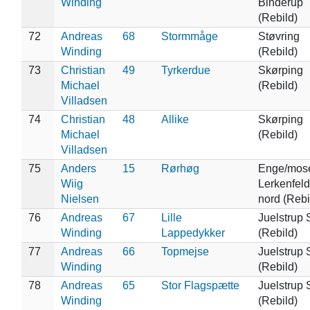
Winding
Binderup
(Rebild)
72
Andreas
68
Stormmåge
Støvring
Winding
(Rebild)
73
Christian
49
Tyrkerdue
Skørping
Michael
(Rebild)
Villadsen
74
Christian
48
Allike
Skørping
Michael
(Rebild)
Villadsen
75
Anders
15
Rørhøg
Enge/mos
Wiig
Lerkenfeld
Nielsen
nord (Rebi
76
Andreas
67
Lille
Juelstrup 
Winding
Lappedykker
(Rebild)
77
Andreas
66
Topmejse
Juelstrup 
Winding
(Rebild)
78
Andreas
65
Stor Flagspætte
Juelstrup 
Winding
(Rebild)