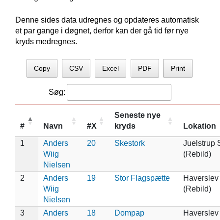
Denne sides data udregnes og opdateres automatisk
et par gange i døgnet, derfor kan der gå tid før nye
kryds medregnes.
Copy
CSV
Excel
PDF
Print
Søg:
Seneste nye
#
Navn
#X
kryds
Lokation
1
Anders
20
Skestork
Juelstrup 
Wiig
(Rebild)
Nielsen
2
Anders
19
Stor Flagspætte
Haverslev
Wiig
(Rebild)
Nielsen
3
Anders
18
Dompap
Haverslev