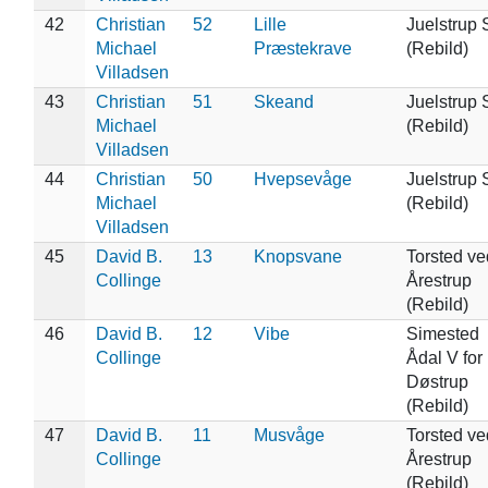
42
Christian
52
Lille
Juelstrup 
Michael
Præstekrave
(Rebild)
Villadsen
43
Christian
51
Skeand
Juelstrup 
Michael
(Rebild)
Villadsen
44
Christian
50
Hvepsevåge
Juelstrup 
Michael
(Rebild)
Villadsen
45
David B.
13
Knopsvane
Torsted ve
Collinge
Årestrup
(Rebild)
46
David B.
12
Vibe
Simested
Collinge
Ådal V for
Døstrup
(Rebild)
47
David B.
11
Musvåge
Torsted ve
Collinge
Årestrup
(Rebild)