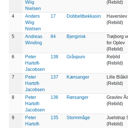
Wiig
(Rebild)
Nielsen
4
Anders
17
Dobbeltbekkasin
Haverslev
Wiig
(Rebild)
Nielsen
5
Andreas
84
Bjergirisk
Trøjborg v
Winding
for Oplev
(Rebild)
6
Peter
138
Gråspurv
Rebild
Hartoft-
(Rebild)
Jacobsen
7
Peter
137
Kærsanger
Lille Blåki
Hartoft-
(Rebild)
Jacobsen
8
Peter
136
Rørsanger
Gravlev Å
Hartoft-
(Rebild)
Jacobsen
9
Peter
135
Stormmåge
Juelstrup 
Hartoft-
(Rebild)