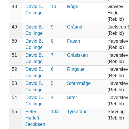
48
David B.
10
Råge
Gravlev
Collinge
Hede
(Rebild)
49
David B.
9
Gråand
Juelstrup 
Collinge
(Rebild)
50
David B.
8
Fasan
Haverslev
Collinge
(Rebild)
51
David B.
7
Gråsisken
Haverslev
Collinge
(Rebild)
52
David B.
6
Ringdue
Haverslev
Collinge
(Rebild)
53
David B.
5
Stormmåge
Haverslev
Collinge
(Rebild)
54
David B.
4
Stær
Haverslev
Collinge
(Rebild)
55
Peter
133
Tyrkerdue
Støvring
Hartoft-
(Rebild)
Jacobsen