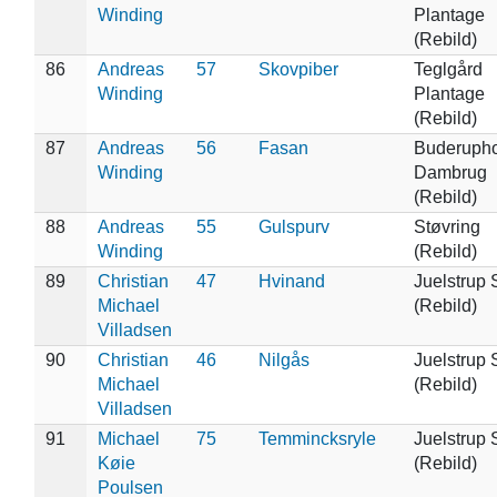
Winding
Plantage
(Rebild)
86
Andreas
57
Skovpiber
Teglgård
Winding
Plantage
(Rebild)
87
Andreas
56
Fasan
Buderuph
Winding
Dambrug
(Rebild)
88
Andreas
55
Gulspurv
Støvring
Winding
(Rebild)
89
Christian
47
Hvinand
Juelstrup 
Michael
(Rebild)
Villadsen
90
Christian
46
Nilgås
Juelstrup 
Michael
(Rebild)
Villadsen
91
Michael
75
Temmincksryle
Juelstrup 
Køie
(Rebild)
Poulsen