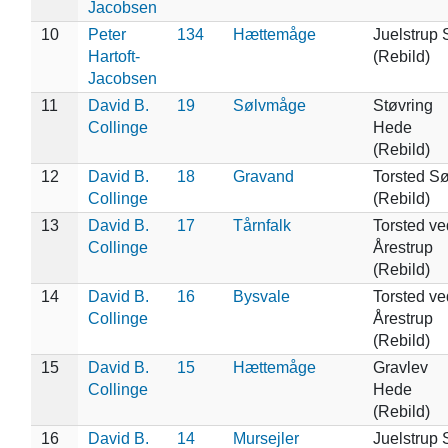
Jacobsen
10
Peter
134
Hættemåge
Juelstrup 
Hartoft-
(Rebild)
Jacobsen
11
David B.
19
Sølvmåge
Støvring
Collinge
Hede
(Rebild)
12
David B.
18
Gravand
Torsted S
Collinge
(Rebild)
13
David B.
17
Tårnfalk
Torsted ve
Collinge
Årestrup
(Rebild)
14
David B.
16
Bysvale
Torsted ve
Collinge
Årestrup
(Rebild)
15
David B.
15
Hættemåge
Gravlev
Collinge
Hede
(Rebild)
16
David B.
14
Mursejler
Juelstrup 