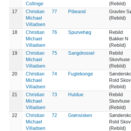
Collinge
(Rebild)
17
Christian
77
Pibeand
Gravlev S
Michael
(Rebild)
Villadsen
18
Christian
76
Spurvehøg
Rebild
Michael
Bakker N
Villadsen
(Rebild)
19
Christian
75
Sangdrossel
Rebild
Michael
Skovhuse
Villadsen
(Rebild)
20
Christian
74
Fuglekonge
Søndersko
Michael
Rold Skov
Villadsen
(Rebild)
21
Christian
73
Huldue
Rebild
Michael
Skovhuse
Villadsen
(Rebild)
22
Christian
72
Grønsisken
Søndersko
Michael
Rold Skov
Villadsen
(Rebild)