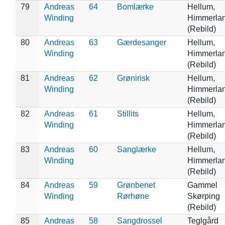
79
Andreas
64
Bomlærke
Hellum,
Winding
Himmerla
(Rebild)
80
Andreas
63
Gærdesanger
Hellum,
Winding
Himmerla
(Rebild)
81
Andreas
62
Grønirisk
Hellum,
Winding
Himmerla
(Rebild)
82
Andreas
61
Stillits
Hellum,
Winding
Himmerla
(Rebild)
83
Andreas
60
Sanglærke
Hellum,
Winding
Himmerla
(Rebild)
84
Andreas
59
Grønbenet
Gammel
Winding
Rørhøne
Skørping
(Rebild)
85
Andreas
58
Sangdrossel
Teglgård