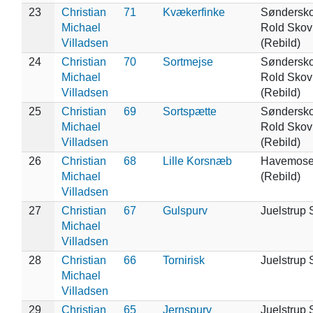
23
Christian
71
Kvækerfinke
Søndersko
Michael
Rold Skov
Villadsen
(Rebild)
24
Christian
70
Sortmejse
Søndersko
Michael
Rold Skov
Villadsen
(Rebild)
25
Christian
69
Sortspætte
Søndersko
Michael
Rold Skov
Villadsen
(Rebild)
26
Christian
68
Lille Korsnæb
Havemos
Michael
(Rebild)
Villadsen
27
Christian
67
Gulspurv
Juelstrup 
Michael
Villadsen
28
Christian
66
Tornirisk
Juelstrup 
Michael
Villadsen
29
Christian
65
Jernspurv
Juelstrup 