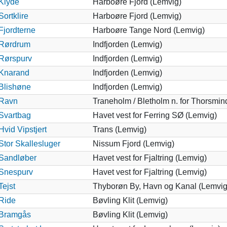
Klyde
Harboøre Fjord (Lemvig)
Sortklire
Harboøre Fjord (Lemvig)
Fjordterne
Harboøre Tange Nord (Lemvig)
Rørdrum
Indfjorden (Lemvig)
Rørspurv
Indfjorden (Lemvig)
Knarand
Indfjorden (Lemvig)
Blishøne
Indfjorden (Lemvig)
Ravn
Traneholm / Bletholm n. for Thorsmin
Svartbag
Havet vest for Ferring SØ (Lemvig)
Hvid Vipstjert
Trans (Lemvig)
Stor Skallesluger
Nissum Fjord (Lemvig)
Sandløber
Havet vest for Fjaltring (Lemvig)
Snespurv
Havet vest for Fjaltring (Lemvig)
Tejst
Thyborøn By, Havn og Kanal (Lemvig
Ride
Bøvling Klit (Lemvig)
Bramgås
Bøvling Klit (Lemvig)