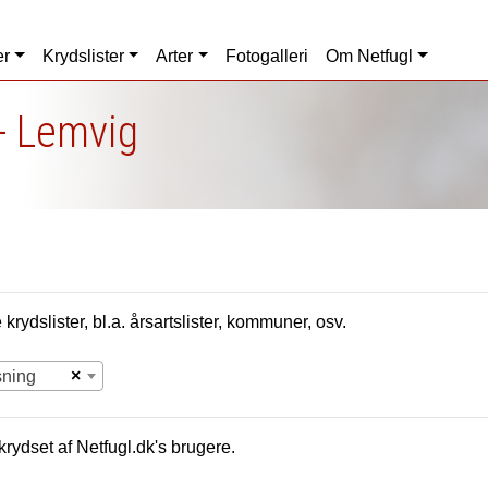
er
Krydslister
Arter
Fotogalleri
Om Netfugl
- Lemvig
krydslister, bl.a. årsartslister, kommuner, osv.
×
sning
krydset af Netfugl.dk's brugere.