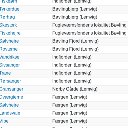
Fiskeørn
Indfjorden (Lemvig)
Tyrkerdue
Bøvlingbjerg (Lemvig)
Rørhøg
Bøvlingbjerg (Lemvig)
Skestork
Fugleværnsfondens lokalitet Bøvling 
Fiskehejre
Fugleværnsfondens lokalitet Bøvling 
Sølvhejre
Bøvling Fjord (Lemvig)
Rovterne
Bøvling Fjord (Lemvig)
Vandrikse
Indfjorden (Lemvig)
Sivsanger
Indfjorden (Lemvig)
Trane
Indfjorden (Lemvig)
Rørsanger
Indfjorden (Lemvig)
Gransanger
Nørby Gårde (Lemvig)
Dværgterne
Færgen (Lemvig)
Sølvhejre
Færgen (Lemvig)
Landsvale
Færgen (Lemvig)
Vibe
Færgen (Lemvig)