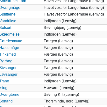
Sortstrubet Lom
Havet vest for Langerhuse (Lemvig)
Dværgmåge
Havet vest for Langerhuse (Lemvig)
Splitterne
Havet vest for Langerhuse (Lemvig)
Vandrikse
Indfjorden (Lemvig)
Solsort
Bøvlingbjerg (Lemvig)
Skægmejse
Indfjorden (Lemvig)
Gærdesmutte
Færgen (Lemvig)
Hættemåge
Færgen (Lemvig)
Tinksmed
Færgen (Lemvig)
Rørhøg
Færgen (Lemvig)
Sivsanger
Færgen (Lemvig)
Løvsanger
Færgen (Lemvig)
Trane
Indfjorden (Lemvig)
Isfugl
Høvsøre (Lemvig)
Dværgterne
Bøvling Klit (Lemvig)
Sortand
Thorsminde, nord (Lemvig)