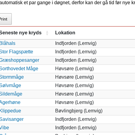
tomatisk et par gange i døgnet, derfor kan der gå tid før nye 
Print
Seneste nye kryds
Lokation
Blåhals
Indfjorden (Lemvig)
Stor Flagspætte
Indfjorden (Lemvig)
Græshoppesanger
Indfjorden (Lemvig)
Sorthovedet Måge
Høvsøre (Lemvig)
Stormmåge
Høvsøre (Lemvig)
Sølvmåge
Høvsøre (Lemvig)
Sildemåge
Høvsøre (Lemvig)
Agerhøne
Høvsøre (Lemvig)
Klippedue
Bøvlingbjerg (Lemvig)
Savisanger
Indfjorden (Lemvig)
Vibe
Indfjorden (Lemvig)