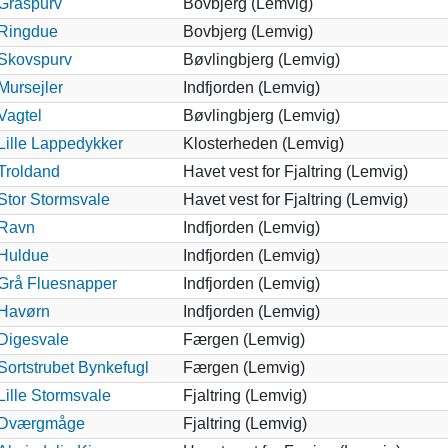
Gråspurv
Bovbjerg (Lemvig)
Ringdue
Bovbjerg (Lemvig)
Skovspurv
Bøvlingbjerg (Lemvig)
Mursejler
Indfjorden (Lemvig)
Vagtel
Bøvlingbjerg (Lemvig)
Lille Lappedykker
Klosterheden (Lemvig)
Troldand
Havet vest for Fjaltring (Lemvig)
Stor Stormsvale
Havet vest for Fjaltring (Lemvig)
Ravn
Indfjorden (Lemvig)
Huldue
Indfjorden (Lemvig)
Grå Fluesnapper
Indfjorden (Lemvig)
Havørn
Indfjorden (Lemvig)
Digesvale
Færgen (Lemvig)
Sortstrubet Bynkefugl
Færgen (Lemvig)
Lille Stormsvale
Fjaltring (Lemvig)
Dværgmåge
Fjaltring (Lemvig)