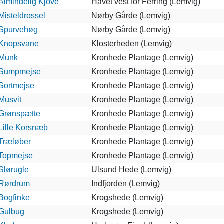
Almindelig Kjove
Havet vest for Ferring (Lemvig)
Misteldrossel
Nørby Gårde (Lemvig)
Spurvehøg
Nørby Gårde (Lemvig)
Knopsvane
Klosterheden (Lemvig)
Munk
Kronhede Plantage (Lemvig)
Sumpmejse
Kronhede Plantage (Lemvig)
Sortmejse
Kronhede Plantage (Lemvig)
Musvit
Kronhede Plantage (Lemvig)
Grønspætte
Kronhede Plantage (Lemvig)
Lille Korsnæb
Kronhede Plantage (Lemvig)
Træløber
Kronhede Plantage (Lemvig)
Topmejse
Kronhede Plantage (Lemvig)
Slørugle
Ulsund Hede (Lemvig)
Rørdrum
Indfjorden (Lemvig)
Bogfinke
Krogshede (Lemvig)
Gulbug
Krogshede (Lemvig)