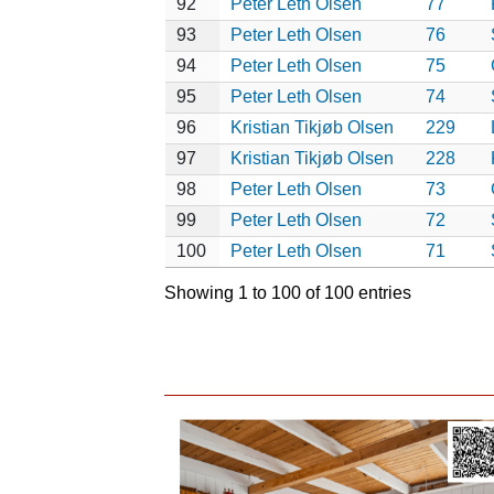
92
Peter Leth Olsen
77
93
Peter Leth Olsen
76
94
Peter Leth Olsen
75
95
Peter Leth Olsen
74
96
Kristian Tikjøb Olsen
229
97
Kristian Tikjøb Olsen
228
98
Peter Leth Olsen
73
99
Peter Leth Olsen
72
100
Peter Leth Olsen
71
Showing 1 to 100 of 100 entries