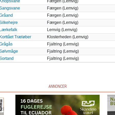
Knopsvane
Færgen (Lemvig)
Sangsvane
Færgen (Lemvig)
Gråand
Færgen (Lemvig)
Silkehejre
Færgen (Lemvig)
Lærkefalk
Lemvig (Lemvig)
Korttået Træløber
Klosterheden (Lemvig)
Grågås
Fjaltring (Lemvig)
Sølvmåge
Fjaltring (Lemvig)
Sortand
Fjaltring (Lemvig)
ANNONCER