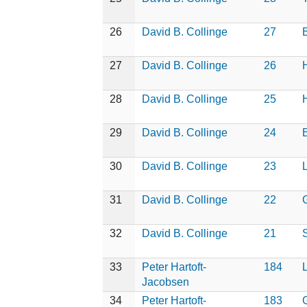
26
David B. Collinge
27
27
David B. Collinge
26
H
28
David B. Collinge
25
29
David B. Collinge
24
30
David B. Collinge
23
31
David B. Collinge
22
32
David B. Collinge
21
33
Peter Hartoft-
184
Jacobsen
34
Peter Hartoft-
183