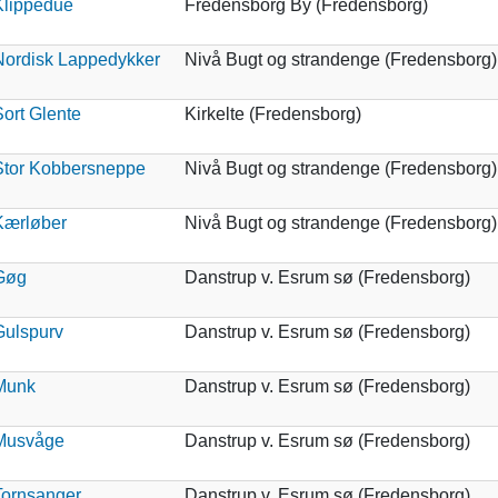
Klippedue
Fredensborg By (Fredensborg)
Nordisk Lappedykker
Nivå Bugt og strandenge (Fredensborg)
ort Glente
Kirkelte (Fredensborg)
Stor Kobbersneppe
Nivå Bugt og strandenge (Fredensborg)
Kærløber
Nivå Bugt og strandenge (Fredensborg)
Gøg
Danstrup v. Esrum sø (Fredensborg)
Gulspurv
Danstrup v. Esrum sø (Fredensborg)
Munk
Danstrup v. Esrum sø (Fredensborg)
Musvåge
Danstrup v. Esrum sø (Fredensborg)
Tornsanger
Danstrup v. Esrum sø (Fredensborg)