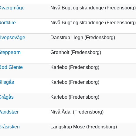
Dværgmåge
Nivå Bugt og strandenge (Fredensborg)
ortklire
Nivå Bugt og strandenge (Fredensborg)
Hvepsevåge
Danstrup Hegn (Fredensborg)
Steppeørn
Grønholt (Fredensborg)
Rød Glente
Karlebo (Fredensborg)
Blisgås
Karlebo (Fredensborg)
Grågås
Karlebo (Fredensborg)
Vandstær
Nivå Ådal (Fredensborg)
Gråsisken
Langstrup Mose (Fredensborg)