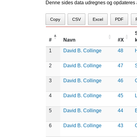
Denne sides data udregnes og opdateres au
Copy
CSV
Excel
PDF
#
Navn
#X
1
David B. Collinge
48
2
David B. Collinge
47
3
David B. Collinge
46
4
David B. Collinge
45
L
5
David B. Collinge
44
6
David B. Collinge
43