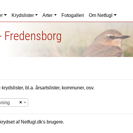
er
Krydslister
Arter
Fotogalleri
Om Netfugl
- Fredensborg
krydslister, bl.a. årsartslister, kommuner, osv.
×
sning
krydset af Netfugl.dk's brugere.