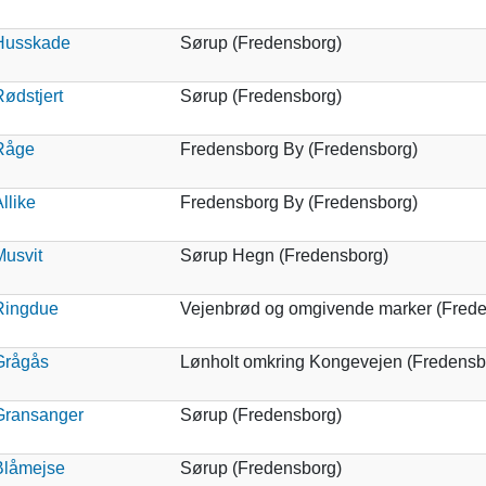
Husskade
Sørup (Fredensborg)
ødstjert
Sørup (Fredensborg)
Råge
Fredensborg By (Fredensborg)
llike
Fredensborg By (Fredensborg)
Musvit
Sørup Hegn (Fredensborg)
Ringdue
Vejenbrød og omgivende marker (Frede
Grågås
Lønholt omkring Kongevejen (Fredensb
Gransanger
Sørup (Fredensborg)
Blåmejse
Sørup (Fredensborg)