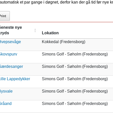
tomatisk et par gange i døgnet, derfor kan der gå tid før nye 
Print
Seneste nye
kryds
Lokation
Hvepsevåge
Kokkedal (Fredensborg)
Skovspurv
Simons Golf - Søholm (Fredensborg)
Gærdesanger
Simons Golf - Søholm (Fredensborg)
ille Lappedykker
Simons Golf - Søholm (Fredensborg)
Bysvale
Simons Golf - Søholm (Fredensborg)
Gråand
Simons Golf - Søholm (Fredensborg)