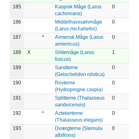
185
Kaspisk Måge (Larus
0
cachinnans)
186
Middelhavssølvmåge
0
(Larus michahellis)
187
*
Armensk Måge (Larus
0
armenicus)
188
X
Sildemåge (Larus
1
fuscus)
189
Sandterne
0
(Gelochelidon nilotica)
190
Rovterne
0
(Hydroprogne caspia)
191
Splitterne (Thalasseus
0
sandvicensis)
192
*
Aztekerterne
0
(Thalasseus elegans)
193
Dværgterne (Sternula
0
albifrons)