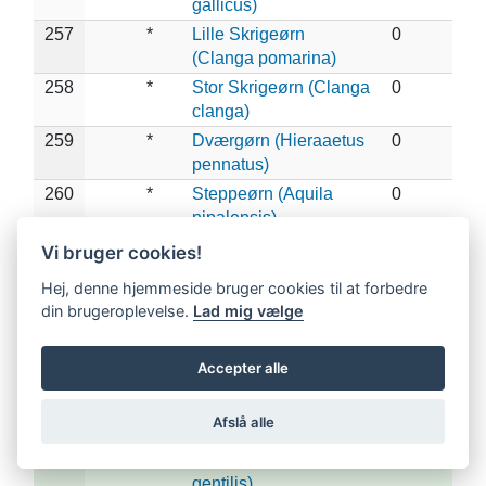
gallicus)
257
*
Lille Skrigeørn
0
(Clanga pomarina)
258
*
Stor Skrigeørn (Clanga
0
clanga)
259
*
Dværgørn (Hieraaetus
0
pennatus)
260
*
Steppeørn (Aquila
0
nipalensis)
261
*
Kejserørn (Aquila
0
Vi bruger cookies!
heliaca)
Hej, denne hjemmeside bruger cookies til at forbedre
262
Kongeørn (Aquila
0
din brugeroplevelse.
Lad mig vælge
chrysaetos)
263
*
Høgeørn (Aquila
0
Accepter alle
fasciata)
264
X
Spurvehøg (Accipiter
4
Afslå alle
nisus)
265
X
Duehøg (Accipiter
1
gentilis)