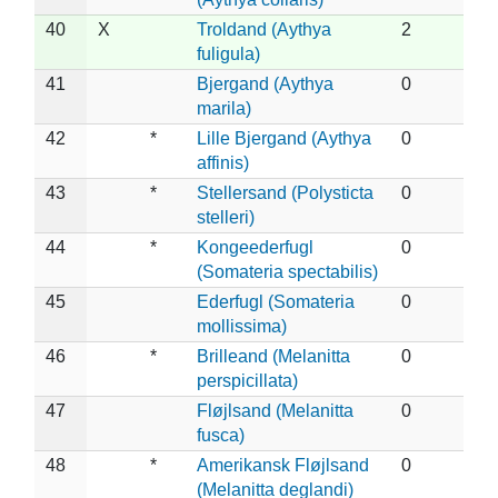
40
X
Troldand (Aythya
2
fuligula)
41
Bjergand (Aythya
0
marila)
42
*
Lille Bjergand (Aythya
0
affinis)
43
*
Stellersand (Polysticta
0
stelleri)
44
*
Kongeederfugl
0
(Somateria spectabilis)
45
Ederfugl (Somateria
0
mollissima)
46
*
Brilleand (Melanitta
0
perspicillata)
47
Fløjlsand (Melanitta
0
fusca)
48
*
Amerikansk Fløjlsand
0
(Melanitta deglandi)