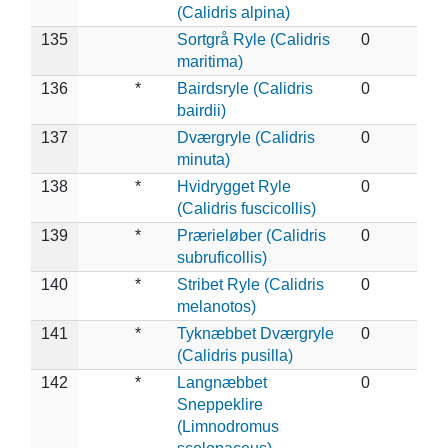
(Calidris alpina)
135
Sortgrå Ryle (Calidris
0
maritima)
136
*
Bairdsryle (Calidris
0
bairdii)
137
Dværgryle (Calidris
0
minuta)
138
*
Hvidrygget Ryle
0
(Calidris fuscicollis)
139
*
Prærieløber (Calidris
0
subruficollis)
140
*
Stribet Ryle (Calidris
0
melanotos)
141
*
Tyknæbbet Dværgryle
0
(Calidris pusilla)
142
*
Langnæbbet
0
Sneppeklire
(Limnodromus