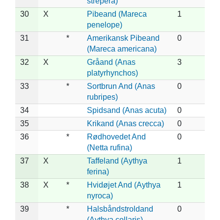
strepera)
30
X
Pibeand (Mareca
1
penelope)
31
*
Amerikansk Pibeand
0
(Mareca americana)
32
X
Gråand (Anas
3
platyrhynchos)
33
*
Sortbrun And (Anas
0
rubripes)
34
Spidsand (Anas acuta)
0
35
Krikand (Anas crecca)
0
36
*
Rødhovedet And
0
(Netta rufina)
37
X
Taffeland (Aythya
1
ferina)
38
X
*
Hvidøjet And (Aythya
1
nyroca)
39
*
Halsbåndstroldand
0
(Aythya collaris)