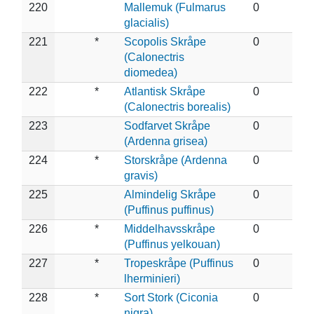
220
Mallemuk (Fulmarus
0
glacialis)
221
*
Scopolis Skråpe
0
(Calonectris
diomedea)
222
*
Atlantisk Skråpe
0
(Calonectris borealis)
223
Sodfarvet Skråpe
0
(Ardenna grisea)
224
*
Storskråpe (Ardenna
0
gravis)
225
Almindelig Skråpe
0
(Puffinus puffinus)
226
*
Middelhavsskråpe
0
(Puffinus yelkouan)
227
*
Tropeskråpe (Puffinus
0
lherminieri)
228
*
Sort Stork (Ciconia
0
nigra)