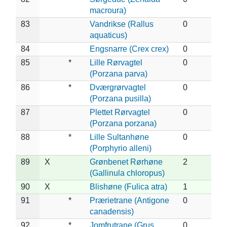
macroura)
83
Vandrikse (Rallus
0
aquaticus)
84
Engsnarre (Crex crex)
0
85
*
Lille Rørvagtel
0
(Porzana parva)
86
*
Dværgrørvagtel
0
(Porzana pusilla)
87
Plettet Rørvagtel
0
(Porzana porzana)
88
*
Lille Sultanhøne
0
(Porphyrio alleni)
89
X
Grønbenet Rørhøne
2
(Gallinula chloropus)
90
X
Blishøne (Fulica atra)
1
91
*
Prærietrane (Antigone
0
canadensis)
92
*
Jomfrutrane (Grus
0