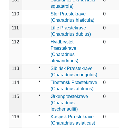
squatarola)
110
Stor Præstekrave
0
(Charadrius hiaticula)
111
Lille Præstekrave
0
(Charadrius dubius)
112
Hvidbrystet
0
Præstekrave
(Charadrius
alexandrinus)
113
*
Sibirisk Præstekrave
0
(Charadrius mongolus)
114
*
Tibetansk Præstekrave
0
(Charadrius atrifrons)
115
*
Ørkenpræstekrave
0
(Charadrius
leschenaultii)
116
*
Kaspisk Præstekrave
0
(Charadrius asiaticus)