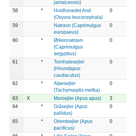
jamaicensis)
58
*
Hvidhovedet And
0
(Oxyura leucocephala)
59
Natravn (Caprimulgus
0
europaeus)
60
*
Ørkennatravn
0
(Caprimulgus
aegyptius)
61
*
Tornhalesejler
0
(Hirundapus
caudacutus)
62
*
Alpesejler
0
(Tachymarptis melba)
63
X
Mursejler (Apus apus)
3
64
*
Gråsejler (Apus
0
pallidus)
65
*
Orientsejler (Apus
0
pacificus)