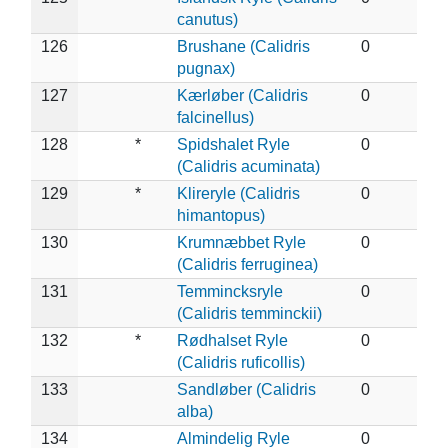
canutus)
126
Brushane (Calidris
0
pugnax)
127
Kærløber (Calidris
0
falcinellus)
128
*
Spidshalet Ryle
0
(Calidris acuminata)
129
*
Klireryle (Calidris
0
himantopus)
130
Krumnæbbet Ryle
0
(Calidris ferruginea)
131
Temmincksryle
0
(Calidris temminckii)
132
*
Rødhalset Ryle
0
(Calidris ruficollis)
133
Sandløber (Calidris
0
alba)
134
Almindelig Ryle
0