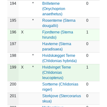
194
*
Brilleterne
0
(Onychoprion
anaethetus)
195
*
Rosenterne (Sterna
0
dougallii)
196
X
Fjordterne (Sterna
1
hirundo)
197
Havterne (Sterna
0
paradisaea)
198
*
Hvidskægget Terne
0
(Chlidonias hybrida)
199
X
*
Hvidvinget Terne
1
(Chlidonias
leucopterus)
200
Sortterne (Chlidonias
0
niger)
201
Storkjove (Stercorarius
0
skua)