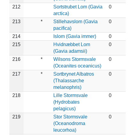
212
Sortstrubet Lom (Gavia
0
arctica)
213
*
Stillehavslom (Gavia
0
pacifica)
214
Islom (Gavia immer)
0
215
Hvidnæbbet Lom
0
(Gavia adamsii)
216
*
Wilsons Stormsvale
0
(Oceanites oceanicus)
217
*
Sortbrynet Albatros
0
(Thalassarche
melanophris)
218
Lille Stormsvale
0
(Hydrobates
pelagicus)
219
Stor Stormsvale
0
(Oceanodroma
leucorhoa)