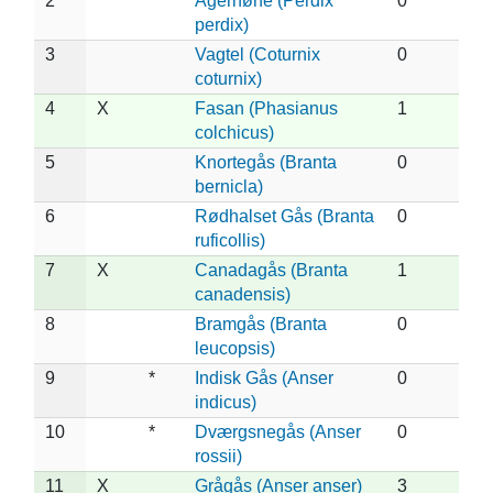
2
Agerhøne (Perdix
0
perdix)
3
Vagtel (Coturnix
0
coturnix)
4
X
Fasan (Phasianus
1
colchicus)
5
Knortegås (Branta
0
bernicla)
6
Rødhalset Gås (Branta
0
ruficollis)
7
X
Canadagås (Branta
1
canadensis)
8
Bramgås (Branta
0
leucopsis)
9
*
Indisk Gås (Anser
0
indicus)
10
*
Dværgsnegås (Anser
0
rossii)
11
X
Grågås (Anser anser)
3