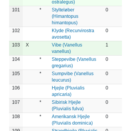
ostralegus)
101
*
Stylteløber
0
(Himantopus
himantopus)
102
Klyde (Recurvirostra
0
avosetta)
103
X
Vibe (Vanellus
1
vanellus)
104
*
Steppevibe (Vanellus
0
gregarius)
105
*
Sumpvibe (Vanellus
0
leucurus)
106
Hjejle (Pluvialis
0
apricaria)
107
*
Sibirisk Hjejle
0
(Pluvialis fulva)
108
*
Amerikansk Hjejle
0
(Pluvialis dominica)
109
Strandhjejle (Pluvialis
0