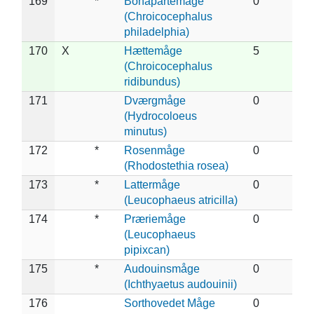
169
*
Bonapartemåge
0
(Chroicocephalus
philadelphia)
170
X
Hættemåge
5
(Chroicocephalus
ridibundus)
171
Dværgmåge
0
(Hydrocoloeus
minutus)
172
*
Rosenmåge
0
(Rhodostethia rosea)
173
*
Lattermåge
0
(Leucophaeus atricilla)
174
*
Præriemåge
0
(Leucophaeus
pipixcan)
175
*
Audouinsmåge
0
(Ichthyaetus audouinii)
176
Sorthovedet Måge
0