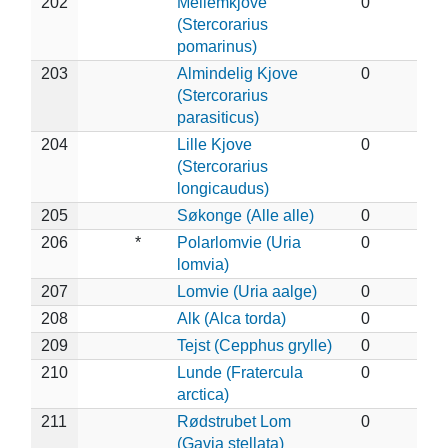
202
Mellemkjove
0
(Stercorarius
pomarinus)
203
Almindelig Kjove
0
(Stercorarius
parasiticus)
204
Lille Kjove
0
(Stercorarius
longicaudus)
205
Søkonge (Alle alle)
0
206
*
Polarlomvie (Uria
0
lomvia)
207
Lomvie (Uria aalge)
0
208
Alk (Alca torda)
0
209
Tejst (Cepphus grylle)
0
210
Lunde (Fratercula
0
arctica)
211
Rødstrubet Lom
0
(Gavia stellata)