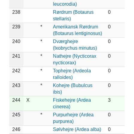
leucorodia)
238
Rørdrum (Botaurus
0
stellaris)
239
*
Amerikansk Rørdrum
0
(Botaurus lentiginosus)
240
*
Dværghejre
0
(Ixobrychus minutus)
241
*
Nathejre (Nycticorax
0
nycticorax)
242
*
Tophejre (Ardeola
0
ralloides)
243
*
Kohejre (Bubulcus
0
ibis)
244
X
Fiskehejre (Ardea
3
cinerea)
245
*
Purpurhejre (Ardea
0
purpurea)
246
Sølvhejre (Ardea alba)
0