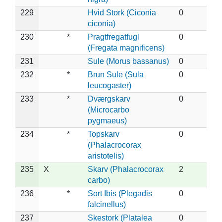
229
Hvid Stork (Ciconia
0
ciconia)
230
*
Pragtfregatfugl
0
(Fregata magnificens)
231
Sule (Morus bassanus)
0
232
*
Brun Sule (Sula
0
leucogaster)
233
*
Dværgskarv
0
(Microcarbo
pygmaeus)
234
*
Topskarv
0
(Phalacrocorax
aristotelis)
235
X
Skarv (Phalacrocorax
2
carbo)
236
*
Sort Ibis (Plegadis
0
falcinellus)
237
Skestork (Platalea
0