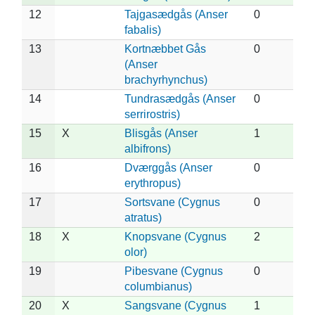
12
Tajgasædgås (Anser
0
fabalis)
13
Kortnæbbet Gås
0
(Anser
brachyrhynchus)
14
Tundrasædgås (Anser
0
serrirostris)
15
X
Blisgås (Anser
1
albifrons)
16
Dværggås (Anser
0
erythropus)
17
Sortsvane (Cygnus
0
atratus)
18
X
Knopsvane (Cygnus
2
olor)
19
Pibesvane (Cygnus
0
columbianus)
20
X
Sangsvane (Cygnus
1