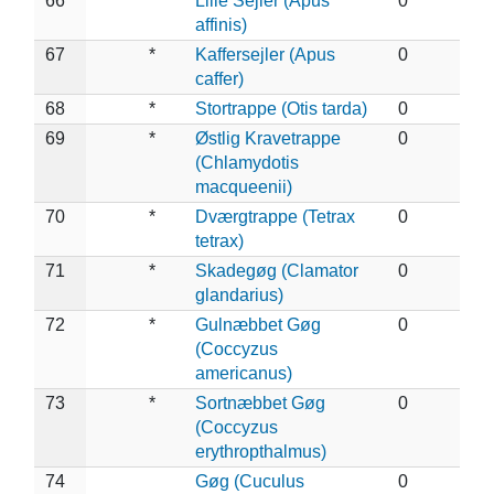
66
*
Lille Sejler (Apus
0
affinis)
67
*
Kaffersejler (Apus
0
caffer)
68
*
Stortrappe (Otis tarda)
0
69
*
Østlig Kravetrappe
0
(Chlamydotis
macqueenii)
70
*
Dværgtrappe (Tetrax
0
tetrax)
71
*
Skadegøg (Clamator
0
glandarius)
72
*
Gulnæbbet Gøg
0
(Coccyzus
americanus)
73
*
Sortnæbbet Gøg
0
(Coccyzus
erythropthalmus)
74
Gøg (Cuculus
0