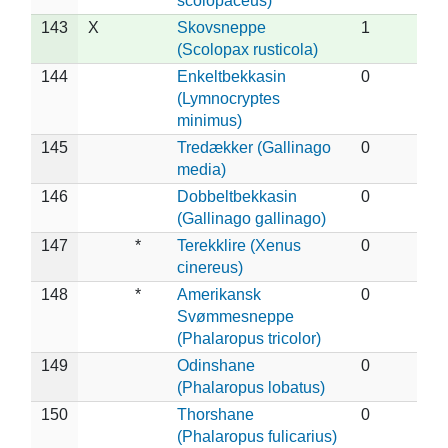
scolopaceus)
143
X
Skovsneppe
1
(Scolopax rusticola)
144
Enkeltbekkasin
0
(Lymnocryptes
minimus)
145
Tredækker (Gallinago
0
media)
146
Dobbeltbekkasin
0
(Gallinago gallinago)
147
*
Terekklire (Xenus
0
cinereus)
148
*
Amerikansk
0
Svømmesneppe
(Phalaropus tricolor)
149
Odinshane
0
(Phalaropus lobatus)
150
Thorshane
0
(Phalaropus fulicarius)