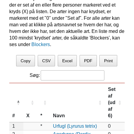
der er set af en eller flere personer markeret ved et
kryds (X) på listen. De arter ingen har krydset, er
markeret med et "0" under "Set af". For alle arter kan
man ved at klikke på artsnavnet se hvem der har, og
hvem der ikke har, set den aktuelle art. En liste med de
100 mindst 'krydset' arter, de såkaldte 'Blockers', kan
ses under
Blockers
.
Copy
CSV
Excel
PDF
Print
Søg:
Set
af
(ud
af
#
X
*
Navn
6)
1
*
Urfugl (Lyrurus tetrix)
0