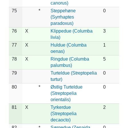
canorus)
75
*
Steppehøne
0
(Syrrhaptes
paradoxus)
76
X
Klippedue (Columba
3
livia)
77
X
Huldue (Columba
1
oenas)
78
X
Ringdue (Columba
5
palumbus)
79
Turteldue (Streptopelia
0
turtur)
80
*
Østlig Turteldue
0
(Streptopelia
orientalis)
81
X
Tyrkerdue
2
(Streptopelia
decaocto)
82
*
Sørgedue (Zenaida
0