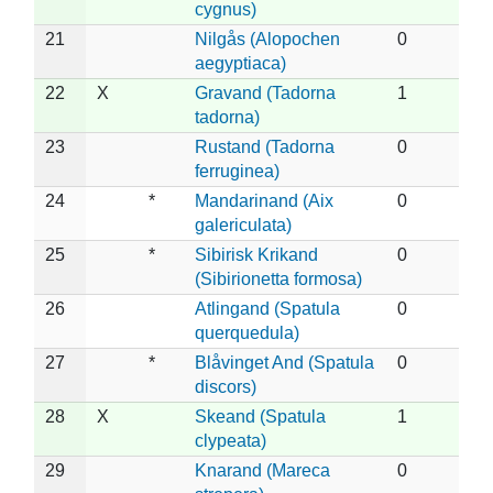
cygnus)
21
Nilgås (Alopochen
0
aegyptiaca)
22
X
Gravand (Tadorna
1
tadorna)
23
Rustand (Tadorna
0
ferruginea)
24
*
Mandarinand (Aix
0
galericulata)
25
*
Sibirisk Krikand
0
(Sibirionetta formosa)
26
Atlingand (Spatula
0
querquedula)
27
*
Blåvinget And (Spatula
0
discors)
28
X
Skeand (Spatula
1
clypeata)
29
Knarand (Mareca
0