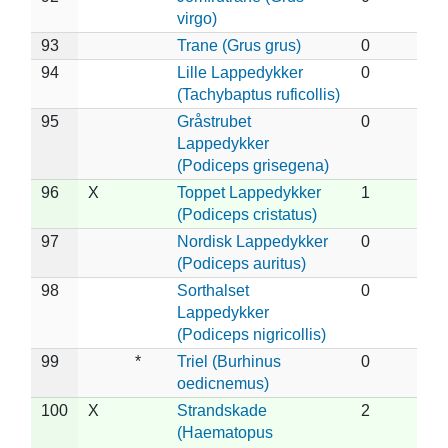
virgo)
93
Trane (Grus grus)
0
94
Lille Lappedykker
0
(Tachybaptus ruficollis)
95
Gråstrubet
0
Lappedykker
(Podiceps grisegena)
96
X
Toppet Lappedykker
1
(Podiceps cristatus)
97
Nordisk Lappedykker
0
(Podiceps auritus)
98
Sorthalset
0
Lappedykker
(Podiceps nigricollis)
99
*
Triel (Burhinus
0
oedicnemus)
100
X
Strandskade
2
(Haematopus