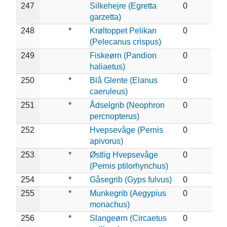
247
Silkehejre (Egretta
0
garzetta)
248
*
Krøltoppet Pelikan
0
(Pelecanus crispus)
249
Fiskeørn (Pandion
0
haliaetus)
250
*
Blå Glente (Elanus
0
caeruleus)
251
*
Ådselgrib (Neophron
0
percnopterus)
252
Hvepsevåge (Pernis
0
apivorus)
253
*
Østlig Hvepsevåge
0
(Pernis ptilorhynchus)
254
*
Gåsegrib (Gyps fulvus)
0
255
*
Munkegrib (Aegypius
0
monachus)
256
*
Slangeørn (Circaetus
0