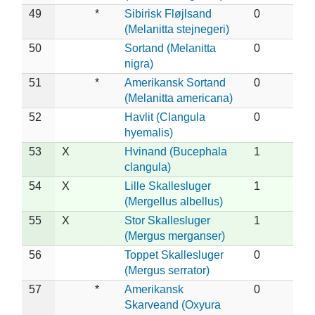
49
*
Sibirisk Fløjlsand
0
(Melanitta stejnegeri)
50
Sortand (Melanitta
0
nigra)
51
*
Amerikansk Sortand
0
(Melanitta americana)
52
Havlit (Clangula
0
hyemalis)
53
X
Hvinand (Bucephala
1
clangula)
54
X
Lille Skallesluger
1
(Mergellus albellus)
55
X
Stor Skallesluger
1
(Mergus merganser)
56
Toppet Skallesluger
0
(Mergus serrator)
57
*
Amerikansk
0
Skarveand (Oxyura