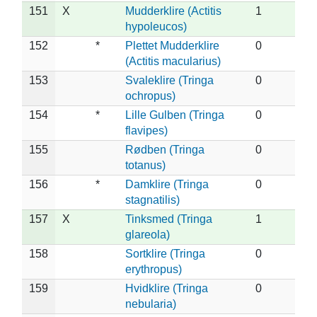
151
X
Mudderklire (Actitis
1
hypoleucos)
152
*
Plettet Mudderklire
0
(Actitis macularius)
153
Svaleklire (Tringa
0
ochropus)
154
*
Lille Gulben (Tringa
0
flavipes)
155
Rødben (Tringa
0
totanus)
156
*
Damklire (Tringa
0
stagnatilis)
157
X
Tinksmed (Tringa
1
glareola)
158
Sortklire (Tringa
0
erythropus)
159
Hvidklire (Tringa
0
nebularia)