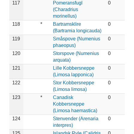
117
Pomeransfugl
0
(Charadrius
morinellus)
118
*
Bartramsklire
0
(Bartramia longicauda)
119
Småspove (Numenius
0
phaeopus)
120
Storspove (Numenius
0
arquata)
121
Lille Kobbersneppe
0
(Limosa lapponica)
122
Stor Kobbersneppe
0
(Limosa limosa)
123
*
Canadisk
0
Kobbersneppe
(Limosa haemastica)
124
Stenvender (Arenaria
0
interpres)
125
Islandsk Ryle (Calidris
0