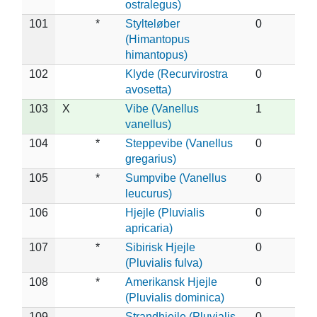
ostralegus)
101
*
Stylteløber
0
(Himantopus
himantopus)
102
Klyde (Recurvirostra
0
avosetta)
103
X
Vibe (Vanellus
1
vanellus)
104
*
Steppevibe (Vanellus
0
gregarius)
105
*
Sumpvibe (Vanellus
0
leucurus)
106
Hjejle (Pluvialis
0
apricaria)
107
*
Sibirisk Hjejle
0
(Pluvialis fulva)
108
*
Amerikansk Hjejle
0
(Pluvialis dominica)
109
Strandhjejle (Pluvialis
0