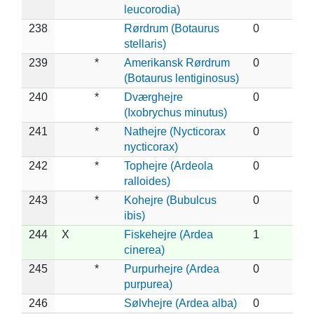
leucorodia)
238
Rørdrum (Botaurus
0
stellaris)
239
*
Amerikansk Rørdrum
0
(Botaurus lentiginosus)
240
*
Dværghejre
0
(Ixobrychus minutus)
241
*
Nathejre (Nycticorax
0
nycticorax)
242
*
Tophejre (Ardeola
0
ralloides)
243
*
Kohejre (Bubulcus
0
ibis)
244
X
Fiskehejre (Ardea
1
cinerea)
245
*
Purpurhejre (Ardea
0
purpurea)
246
Sølvhejre (Ardea alba)
0