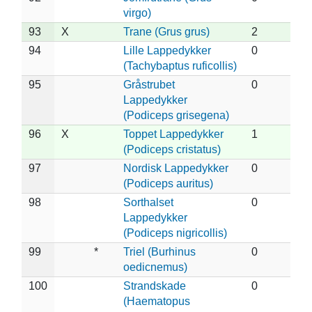
virgo)
93
X
Trane (Grus grus)
2
94
Lille Lappedykker
0
(Tachybaptus ruficollis)
95
Gråstrubet
0
Lappedykker
(Podiceps grisegena)
96
X
Toppet Lappedykker
1
(Podiceps cristatus)
97
Nordisk Lappedykker
0
(Podiceps auritus)
98
Sorthalset
0
Lappedykker
(Podiceps nigricollis)
99
*
Triel (Burhinus
0
oedicnemus)
100
Strandskade
0
(Haematopus