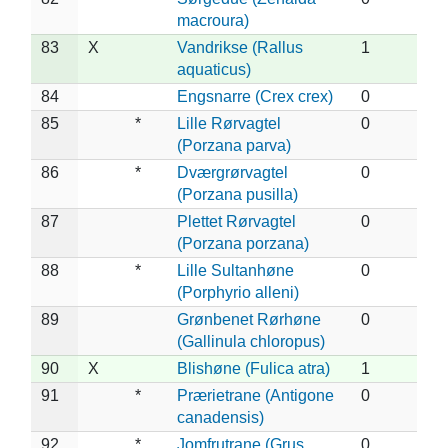
macroura)
83
X
Vandrikse (Rallus
1
aquaticus)
84
Engsnarre (Crex crex)
0
85
*
Lille Rørvagtel
0
(Porzana parva)
86
*
Dværgrørvagtel
0
(Porzana pusilla)
87
Plettet Rørvagtel
0
(Porzana porzana)
88
*
Lille Sultanhøne
0
(Porphyrio alleni)
89
Grønbenet Rørhøne
0
(Gallinula chloropus)
90
X
Blishøne (Fulica atra)
1
91
*
Prærietrane (Antigone
0
canadensis)
92
*
Jomfrutrane (Grus
0