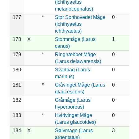
(Ichthyaetus
melanocephalus)
177
*
Stor Sorthovedet Måge
0
(Ichthyaetus
ichthyaetus)
178
X
Stormmåge (Larus
1
canus)
179
*
Ringnæbbet Måge
0
(Larus delawarensis)
180
Svartbag (Larus
0
marinus)
181
*
Gråvinget Måge (Larus
0
glaucescens)
182
Gråmåge (Larus
0
hyperboreus)
183
*
Hvidvinget Måge
0
(Larus glaucoides)
184
X
Sølvmåge (Larus
3
argentatus)