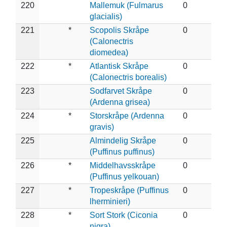
220
Mallemuk (Fulmarus
0
glacialis)
221
*
Scopolis Skråpe
0
(Calonectris
diomedea)
222
*
Atlantisk Skråpe
0
(Calonectris borealis)
223
Sodfarvet Skråpe
0
(Ardenna grisea)
224
*
Storskråpe (Ardenna
0
gravis)
225
Almindelig Skråpe
0
(Puffinus puffinus)
226
*
Middelhavsskråpe
0
(Puffinus yelkouan)
227
*
Tropeskråpe (Puffinus
0
lherminieri)
228
*
Sort Stork (Ciconia
0
nigra)