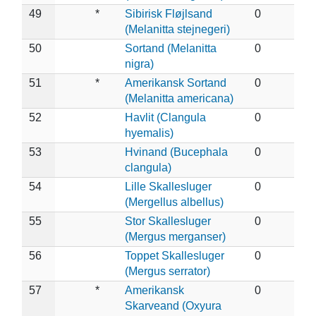
49
*
Sibirisk Fløjlsand
0
(Melanitta stejnegeri)
50
Sortand (Melanitta
0
nigra)
51
*
Amerikansk Sortand
0
(Melanitta americana)
52
Havlit (Clangula
0
hyemalis)
53
Hvinand (Bucephala
0
clangula)
54
Lille Skallesluger
0
(Mergellus albellus)
55
Stor Skallesluger
0
(Mergus merganser)
56
Toppet Skallesluger
0
(Mergus serrator)
57
*
Amerikansk
0
Skarveand (Oxyura