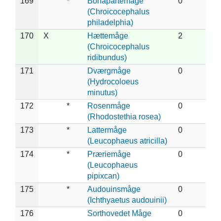
169
*
Bonapartemåge
0
(Chroicocephalus
philadelphia)
170
X
Hættemåge
2
(Chroicocephalus
ridibundus)
171
Dværgmåge
0
(Hydrocoloeus
minutus)
172
*
Rosenmåge
0
(Rhodostethia rosea)
173
*
Lattermåge
0
(Leucophaeus atricilla)
174
*
Præriemåge
0
(Leucophaeus
pipixcan)
175
*
Audouinsmåge
0
(Ichthyaetus audouinii)
176
Sorthovedet Måge
0