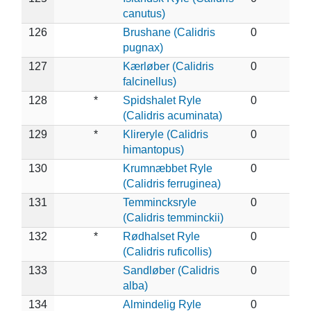
canutus)
126
Brushane (Calidris
0
pugnax)
127
Kærløber (Calidris
0
falcinellus)
128
*
Spidshalet Ryle
0
(Calidris acuminata)
129
*
Klireryle (Calidris
0
himantopus)
130
Krumnæbbet Ryle
0
(Calidris ferruginea)
131
Temmincksryle
0
(Calidris temminckii)
132
*
Rødhalset Ryle
0
(Calidris ruficollis)
133
Sandløber (Calidris
0
alba)
134
Almindelig Ryle
0