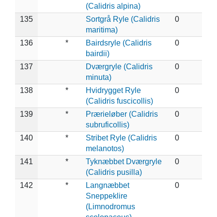
(Calidris alpina)
135
Sortgrå Ryle (Calidris
0
maritima)
136
*
Bairdsryle (Calidris
0
bairdii)
137
Dværgryle (Calidris
0
minuta)
138
*
Hvidrygget Ryle
0
(Calidris fuscicollis)
139
*
Prærieløber (Calidris
0
subruficollis)
140
*
Stribet Ryle (Calidris
0
melanotos)
141
*
Tyknæbbet Dværgryle
0
(Calidris pusilla)
142
*
Langnæbbet
0
Sneppeklire
(Limnodromus