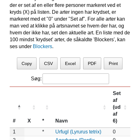
der er set af en eller flere personer markeret ved et
kryds (X) på listen. De arter ingen har krydset, er
markeret med et "0" under "Set af". For alle arter kan
man ved at klikke på artsnavnet se hvem der har, og
hvem der ikke har, set den aktuelle art. En liste med de
100 mindst 'krydset' arter, de såkaldte 'Blockers', kan
ses under
Blockers
.
Copy
CSV
Excel
PDF
Print
Søg:
Set
af
(ud
af
#
X
*
Navn
6)
1
*
Urfugl (Lyrurus tetrix)
0