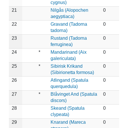
cygnus)
21
Nilgås (Alopochen
0
aegyptiaca)
22
Gravand (Tadorna
0
tadorna)
23
Rustand (Tadorna
0
ferruginea)
24
*
Mandarinand (Aix
0
galericulata)
25
*
Sibirisk Krikand
0
(Sibirionetta formosa)
26
Atlingand (Spatula
0
querquedula)
27
*
Blåvinget And (Spatula
0
discors)
28
Skeand (Spatula
0
clypeata)
29
Knarand (Mareca
0