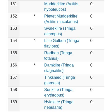
151
Mudderklire (Actitis
0
hypoleucos)
152
*
Plettet Mudderklire
0
(Actitis macularius)
153
Svaleklire (Tringa
0
ochropus)
154
*
Lille Gulben (Tringa
0
flavipes)
155
Rødben (Tringa
0
totanus)
156
*
Damklire (Tringa
0
stagnatilis)
157
Tinksmed (Tringa
0
glareola)
158
Sortklire (Tringa
0
erythropus)
159
Hvidklire (Tringa
0
nebularia)