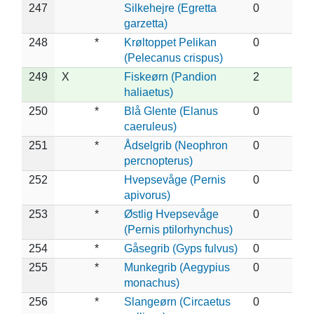
247
Silkehejre (Egretta
0
garzetta)
248
*
Krøltoppet Pelikan
0
(Pelecanus crispus)
249
X
Fiskeørn (Pandion
2
haliaetus)
250
*
Blå Glente (Elanus
0
caeruleus)
251
*
Ådselgrib (Neophron
0
percnopterus)
252
Hvepsevåge (Pernis
0
apivorus)
253
*
Østlig Hvepsevåge
0
(Pernis ptilorhynchus)
254
*
Gåsegrib (Gyps fulvus)
0
255
*
Munkegrib (Aegypius
0
monachus)
256
*
Slangeørn (Circaetus
0