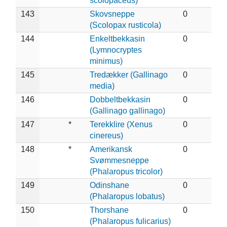
scolopaceus)
143
Skovsneppe
0
(Scolopax rusticola)
144
Enkeltbekkasin
0
(Lymnocryptes
minimus)
145
Tredækker (Gallinago
0
media)
146
Dobbeltbekkasin
0
(Gallinago gallinago)
147
*
Terekklire (Xenus
0
cinereus)
148
*
Amerikansk
0
Svømmesneppe
(Phalaropus tricolor)
149
Odinshane
0
(Phalaropus lobatus)
150
Thorshane
0
(Phalaropus fulicarius)