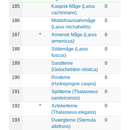
185
Kaspisk Måge (Larus
0
cachinnans)
186
Middelhavssølvmåge
0
(Larus michahellis)
187
*
Armensk Måge (Larus
0
armenicus)
188
Sildemåge (Larus
0
fuscus)
189
Sandterne
0
(Gelochelidon nilotica)
190
Rovterne
0
(Hydroprogne caspia)
191
Splitterne (Thalasseus
0
sandvicensis)
192
*
Aztekerterne
0
(Thalasseus elegans)
193
Dværgterne (Sternula
0
albifrons)