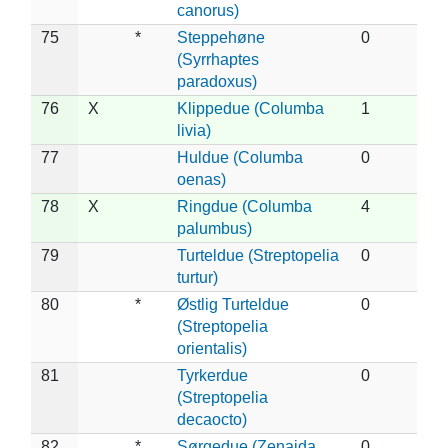
canorus)
75
*
Steppehøne
0
(Syrrhaptes
paradoxus)
76
X
Klippedue (Columba
1
livia)
77
Huldue (Columba
0
oenas)
78
X
Ringdue (Columba
4
palumbus)
79
Turteldue (Streptopelia
0
turtur)
80
*
Østlig Turteldue
0
(Streptopelia
orientalis)
81
Tyrkerdue
0
(Streptopelia
decaocto)
82
*
Sørgedue (Zenaida
0