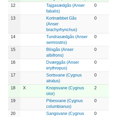
12
Tajgasædgås (Anser
0
fabalis)
13
Kortnæbbet Gås
0
(Anser
brachyrhynchus)
14
Tundrasædgås (Anser
0
serrirostris)
15
Blisgås (Anser
0
albifrons)
16
Dværggås (Anser
0
erythropus)
17
Sortsvane (Cygnus
0
atratus)
18
X
Knopsvane (Cygnus
2
olor)
19
Pibesvane (Cygnus
0
columbianus)
20
Sangsvane (Cygnus
0