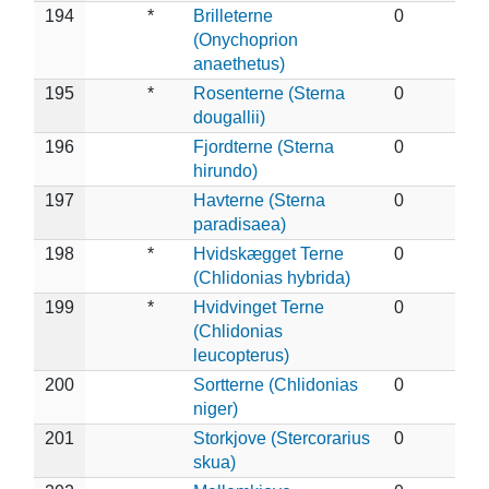
194
*
Brilleterne
0
(Onychoprion
anaethetus)
195
*
Rosenterne (Sterna
0
dougallii)
196
Fjordterne (Sterna
0
hirundo)
197
Havterne (Sterna
0
paradisaea)
198
*
Hvidskægget Terne
0
(Chlidonias hybrida)
199
*
Hvidvinget Terne
0
(Chlidonias
leucopterus)
200
Sortterne (Chlidonias
0
niger)
201
Storkjove (Stercorarius
0
skua)