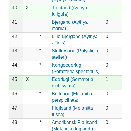
40
X
Troldand (Aythya
1
fuligula)
41
Bjergand (Aythya
0
marila)
42
*
Lille Bjergand (Aythya
0
affinis)
43
*
Stellersand (Polysticta
0
stelleri)
44
*
Kongeederfugl
0
(Somateria spectabilis)
45
X
Ederfugl (Somateria
1
mollissima)
46
*
Brilleand (Melanitta
0
perspicillata)
47
Fløjlsand (Melanitta
0
fusca)
48
*
Amerikansk Fløjlsand
0
(Melanitta deglandi)