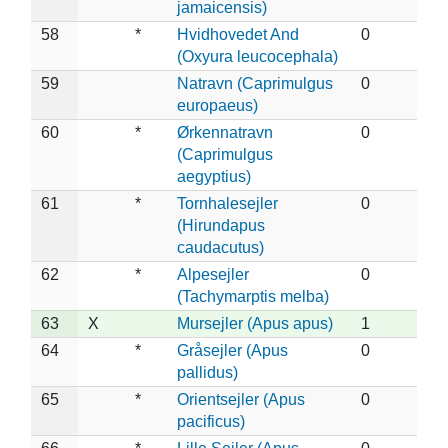
jamaicensis)
58
*
Hvidhovedet And
0
(Oxyura leucocephala)
59
Natravn (Caprimulgus
0
europaeus)
60
*
Ørkennatravn
0
(Caprimulgus
aegyptius)
61
*
Tornhalesejler
0
(Hirundapus
caudacutus)
62
*
Alpesejler
0
(Tachymarptis melba)
63
X
Mursejler (Apus apus)
1
64
*
Gråsejler (Apus
0
pallidus)
65
*
Orientsejler (Apus
0
pacificus)