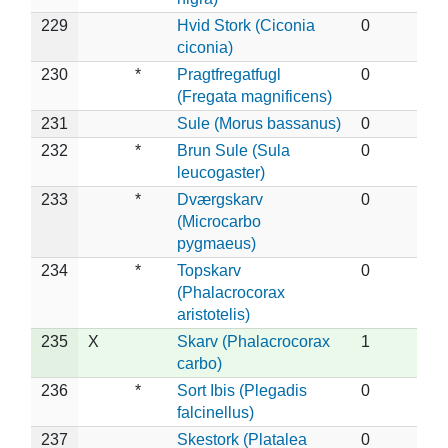
229
Hvid Stork (Ciconia
0
ciconia)
230
*
Pragtfregatfugl
0
(Fregata magnificens)
231
Sule (Morus bassanus)
0
232
*
Brun Sule (Sula
0
leucogaster)
233
*
Dværgskarv
0
(Microcarbo
pygmaeus)
234
*
Topskarv
0
(Phalacrocorax
aristotelis)
235
X
Skarv (Phalacrocorax
1
carbo)
236
*
Sort Ibis (Plegadis
0
falcinellus)
237
Skestork (Platalea
0