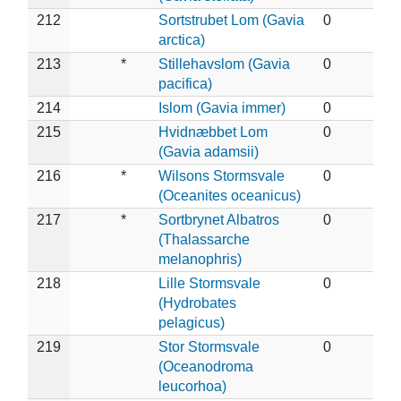
212
Sortstrubet Lom (Gavia
0
arctica)
213
*
Stillehavslom (Gavia
0
pacifica)
214
Islom (Gavia immer)
0
215
Hvidnæbbet Lom
0
(Gavia adamsii)
216
*
Wilsons Stormsvale
0
(Oceanites oceanicus)
217
*
Sortbrynet Albatros
0
(Thalassarche
melanophris)
218
Lille Stormsvale
0
(Hydrobates
pelagicus)
219
Stor Stormsvale
0
(Oceanodroma
leucorhoa)