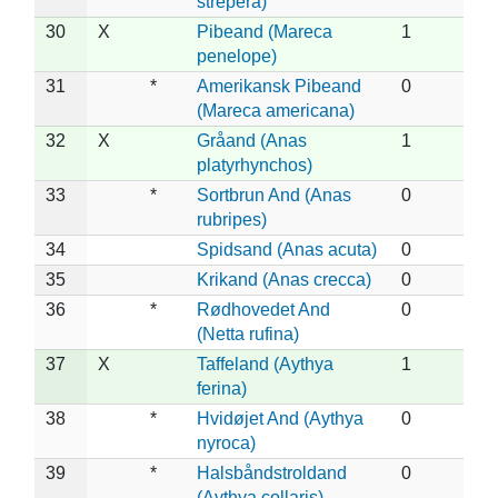
strepera)
30
X
Pibeand (Mareca
1
penelope)
31
*
Amerikansk Pibeand
0
(Mareca americana)
32
X
Gråand (Anas
1
platyrhynchos)
33
*
Sortbrun And (Anas
0
rubripes)
34
Spidsand (Anas acuta)
0
35
Krikand (Anas crecca)
0
36
*
Rødhovedet And
0
(Netta rufina)
37
X
Taffeland (Aythya
1
ferina)
38
*
Hvidøjet And (Aythya
0
nyroca)
39
*
Halsbåndstroldand
0
(Aythya collaris)