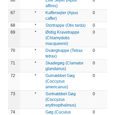
66
*
Lille Sejler (Apus
0
affinis)
67
*
Kaffersejler (Apus
0
caffer)
68
*
Stortrappe (Otis tarda)
0
69
*
Østlig Kravetrappe
0
(Chlamydotis
macqueenii)
70
*
Dværgtrappe (Tetrax
0
tetrax)
71
*
Skadegøg (Clamator
0
glandarius)
72
*
Gulnæbbet Gøg
0
(Coccyzus
americanus)
73
*
Sortnæbbet Gøg
0
(Coccyzus
erythropthalmus)
74
Gøg (Cuculus
0