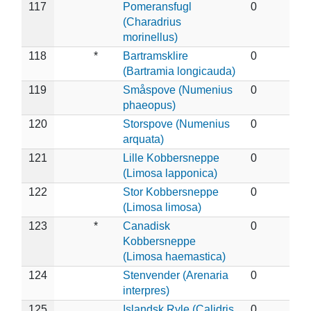
117
Pomeransfugl
0
(Charadrius
morinellus)
118
*
Bartramsklire
0
(Bartramia longicauda)
119
Småspove (Numenius
0
phaeopus)
120
Storspove (Numenius
0
arquata)
121
Lille Kobbersneppe
0
(Limosa lapponica)
122
Stor Kobbersneppe
0
(Limosa limosa)
123
*
Canadisk
0
Kobbersneppe
(Limosa haemastica)
124
Stenvender (Arenaria
0
interpres)
125
Islandsk Ryle (Calidris
0