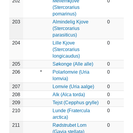
202
Mellemkjove
0
(Stercorarius
pomarinus)
203
Almindelig Kjove
0
(Stercorarius
parasiticus)
204
Lille Kjove
0
(Stercorarius
longicaudus)
205
Søkonge (Alle alle)
0
206
*
Polarlomvie (Uria
0
lomvia)
207
Lomvie (Uria aalge)
0
208
Alk (Alca torda)
0
209
Tejst (Cepphus grylle)
0
210
Lunde (Fratercula
0
arctica)
211
Rødstrubet Lom
0
(Gavia stellata)