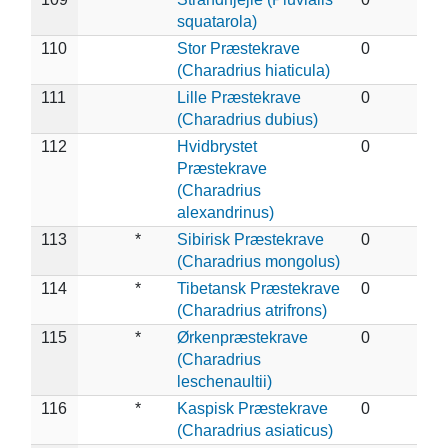
squatarola)
110
Stor Præstekrave
0
(Charadrius hiaticula)
111
Lille Præstekrave
0
(Charadrius dubius)
112
Hvidbrystet
0
Præstekrave
(Charadrius
alexandrinus)
113
*
Sibirisk Præstekrave
0
(Charadrius mongolus)
114
*
Tibetansk Præstekrave
0
(Charadrius atrifrons)
115
*
Ørkenpræstekrave
0
(Charadrius
leschenaultii)
116
*
Kaspisk Præstekrave
0
(Charadrius asiaticus)