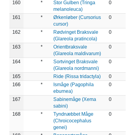
160
*
Stor Gulben (Tringa
0
melanoleuca)
161
*
Ørkenløber (Cursorius
0
cursor)
162
*
Rødvinget Braksvale
0
(Glareola pratincola)
163
*
Orientbraksvale
0
(Glareola maldivarum)
164
*
Sortvinget Braksvale
0
(Glareola nordmanni)
165
Ride (Rissa tridactyla)
0
166
*
Ismåge (Pagophila
0
eburnea)
167
Sabinemåge (Xema
0
sabini)
168
*
Tyndnæbbet Måge
0
(Chroicocephalus
genei)