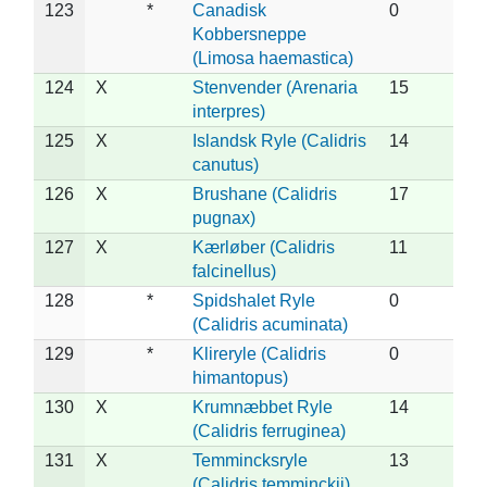
123
*
Canadisk
0
Kobbersneppe
(Limosa haemastica)
124
X
Stenvender (Arenaria
15
interpres)
125
X
Islandsk Ryle (Calidris
14
canutus)
126
X
Brushane (Calidris
17
pugnax)
127
X
Kærløber (Calidris
11
falcinellus)
128
*
Spidshalet Ryle
0
(Calidris acuminata)
129
*
Klireryle (Calidris
0
himantopus)
130
X
Krumnæbbet Ryle
14
(Calidris ferruginea)
131
X
Temmincksryle
13
(Calidris temminckii)