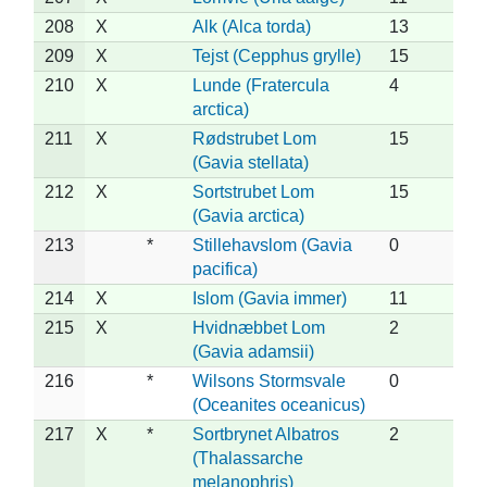
208
X
Alk (Alca torda)
13
209
X
Tejst (Cepphus grylle)
15
210
X
Lunde (Fratercula
4
arctica)
211
X
Rødstrubet Lom
15
(Gavia stellata)
212
X
Sortstrubet Lom
15
(Gavia arctica)
213
*
Stillehavslom (Gavia
0
pacifica)
214
X
Islom (Gavia immer)
11
215
X
Hvidnæbbet Lom
2
(Gavia adamsii)
216
*
Wilsons Stormsvale
0
(Oceanites oceanicus)
217
X
*
Sortbrynet Albatros
2
(Thalassarche
melanophris)