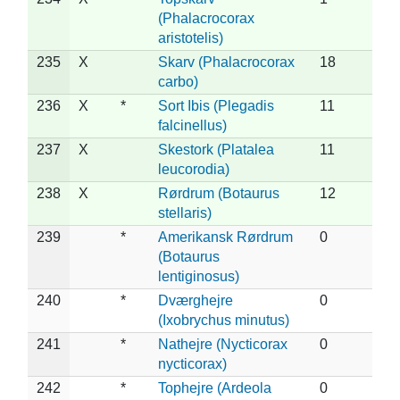
(Phalacrocorax
aristotelis)
235
X
Skarv (Phalacrocorax
18
carbo)
236
X
*
Sort Ibis (Plegadis
11
falcinellus)
237
X
Skestork (Platalea
11
leucorodia)
238
X
Rørdrum (Botaurus
12
stellaris)
239
*
Amerikansk Rørdrum
0
(Botaurus
lentiginosus)
240
*
Dværghejre
0
(Ixobrychus minutus)
241
*
Nathejre (Nycticorax
0
nycticorax)
242
*
Tophejre (Ardeola
0