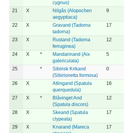
cygnus)
21
X
Nilgås (Alopochen
9
aegyptiaca)
22
X
Gravand (Tadorna
17
tadorna)
23
X
Rustand (Tadorna
12
ferruginea)
24
X
*
Mandarinand (Aix
5
galericulata)
25
*
Sibirisk Krikand
0
(Sibirionetta formosa)
26
X
Atlingand (Spatula
16
querquedula)
27
X
*
Blåvinget And
12
(Spatula discors)
28
X
Skeand (Spatula
17
clypeata)
29
X
Knarand (Mareca
17