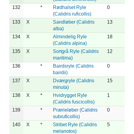
132
*
Rødhalset Ryle
0
(Calidris ruficollis)
133
X
Sandløber (Calidris
13
alba)
134
X
Almindelig Ryle
18
(Calidris alpina)
135
X
Sortgrå Ryle (Calidris
12
maritima)
136
*
Bairdsryle (Calidris
0
bairdii)
137
X
Dværgryle (Calidris
15
minuta)
138
X
*
Hvidrygget Ryle
1
(Calidris fuscicollis)
139
*
Prærieløber (Calidris
0
subruficollis)
140
X
*
Stribet Ryle (Calidris
5
melanotos)