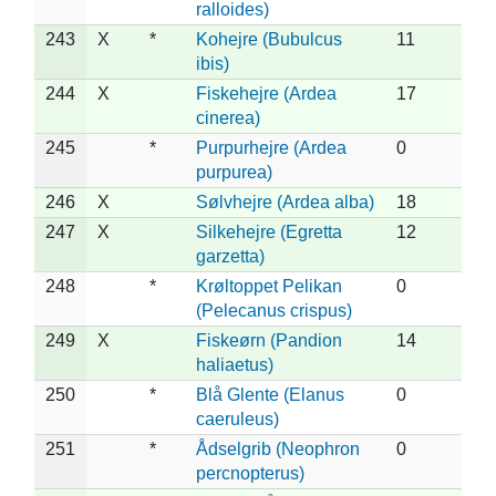
ralloides)
243
X
*
Kohejre (Bubulcus
11
ibis)
244
X
Fiskehejre (Ardea
17
cinerea)
245
*
Purpurhejre (Ardea
0
purpurea)
246
X
Sølvhejre (Ardea alba)
18
247
X
Silkehejre (Egretta
12
garzetta)
248
*
Krøltoppet Pelikan
0
(Pelecanus crispus)
249
X
Fiskeørn (Pandion
14
haliaetus)
250
*
Blå Glente (Elanus
0
caeruleus)
251
*
Ådselgrib (Neophron
0
percnopterus)