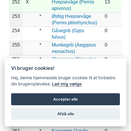
252
X
Hvepsevåge (Pernis
13
apivorus)
253
*
Østlig Hvepsevåge
0
(Pernis ptilorhynchus)
254
*
Gåsegrib (Gyps
0
fulvus)
255
*
Munkegrib (Aegypius
0
monachus)
256
*
Slangeørn (Circaetus
0
gallicus)
Vi bruger cookies!
257
X
*
Lille Skrigeørn
3
Hej, denne hjemmeside bruger cookies til at forbedre
(Clanga pomarina)
din brugeroplevelse.
Lad mig vælge
258
X
*
Stor Skrigeørn
1
(Clanga clanga)
Accepter alle
259
*
Dværgørn (Hieraaetus
0
pennatus)
Afslå alle
260
X
*
Steppeørn (Aquila
2
nipalensis)
261
*
Kejserørn (Aquila
0