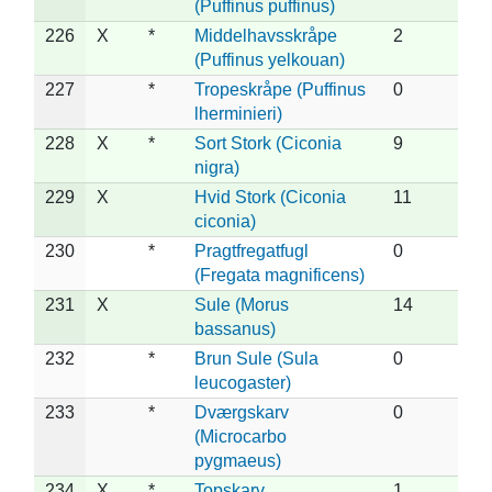
(Puffinus puffinus)
226
X
*
Middelhavsskråpe
2
(Puffinus yelkouan)
227
*
Tropeskråpe (Puffinus
0
lherminieri)
228
X
*
Sort Stork (Ciconia
9
nigra)
229
X
Hvid Stork (Ciconia
11
ciconia)
230
*
Pragtfregatfugl
0
(Fregata magnificens)
231
X
Sule (Morus
14
bassanus)
232
*
Brun Sule (Sula
0
leucogaster)
233
*
Dværgskarv
0
(Microcarbo
pygmaeus)
234
X
*
Topskarv
1