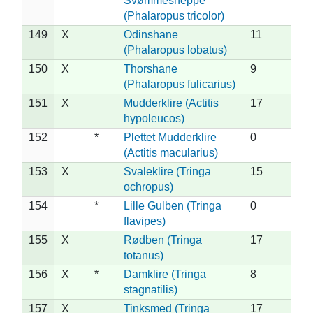
Svømmesneppe
(Phalaropus tricolor)
149
X
Odinshane
11
(Phalaropus lobatus)
150
X
Thorshane
9
(Phalaropus fulicarius)
151
X
Mudderklire (Actitis
17
hypoleucos)
152
*
Plettet Mudderklire
0
(Actitis macularius)
153
X
Svaleklire (Tringa
15
ochropus)
154
*
Lille Gulben (Tringa
0
flavipes)
155
X
Rødben (Tringa
17
totanus)
156
X
*
Damklire (Tringa
8
stagnatilis)
157
X
Tinksmed (Tringa
17