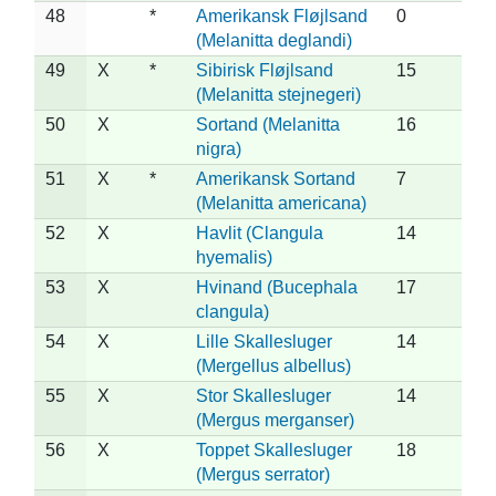
48
*
Amerikansk Fløjlsand
0
(Melanitta deglandi)
49
X
*
Sibirisk Fløjlsand
15
(Melanitta stejnegeri)
50
X
Sortand (Melanitta
16
nigra)
51
X
*
Amerikansk Sortand
7
(Melanitta americana)
52
X
Havlit (Clangula
14
hyemalis)
53
X
Hvinand (Bucephala
17
clangula)
54
X
Lille Skallesluger
14
(Mergellus albellus)
55
X
Stor Skallesluger
14
(Mergus merganser)
56
X
Toppet Skallesluger
18
(Mergus serrator)