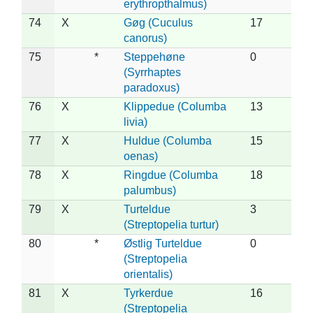
erythropthalmus)
74
X
Gøg (Cuculus
17
canorus)
75
*
Steppehøne
0
(Syrrhaptes
paradoxus)
76
X
Klippedue (Columba
13
livia)
77
X
Huldue (Columba
15
oenas)
78
X
Ringdue (Columba
18
palumbus)
79
X
Turteldue
3
(Streptopelia turtur)
80
*
Østlig Turteldue
0
(Streptopelia
orientalis)
81
X
Tyrkerdue
16
(Streptopelia