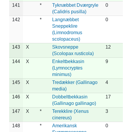
141
*
Tyknæbbet Dværgryle
0
(Calidris pusilla)
142
*
Langnæbbet
0
Sneppeklire
(Limnodromus
scolopaceus)
143
X
Skovsneppe
12
(Scolopax rusticola)
144
X
Enkeltbekkasin
9
(Lymnocryptes
minimus)
145
X
Tredækker (Gallinago
4
media)
146
X
Dobbeltbekkasin
17
(Gallinago gallinago)
147
X
*
Terekklire (Xenus
3
cinereus)
148
*
Amerikansk
0