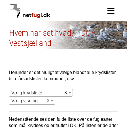
Hvem har set hvad? - DOF
Vestsjælland
Herunder er det muligt at vælge blandt alle krydslister,
bl.a. årsartslister, kommuner, osv.
×
Vælg krydsliste
×
Vælg visning
Nedenstående ses den fulde liste over de fuglearter
som 'må' krydses og er truffet i
DK.
På listen er de arter