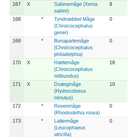
167
X
Sabinemåge (Xema
8
sabini)
168
*
Tyndnæbbet Måge
0
(Chroicocephalus
genei)
169
*
Bonapartemåge
0
(Chroicocephalus
philadelphia)
170
X
Hættemåge
18
(Chroicocephalus
ridibundus)
171
X
Dværgmåge
10
(Hydrocoloeus
minutus)
172
*
Rosenmåge
0
(Rhodostethia rosea)
173
*
Lattermåge
0
(Leucophaeus
atricilla)