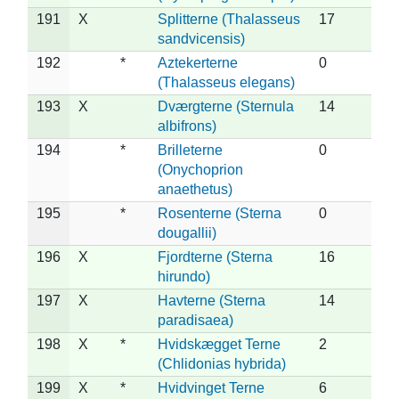
191
X
Splitterne (Thalasseus
17
sandvicensis)
192
*
Aztekerterne
0
(Thalasseus elegans)
193
X
Dværgterne (Sternula
14
albifrons)
194
*
Brilleterne
0
(Onychoprion
anaethetus)
195
*
Rosenterne (Sterna
0
dougallii)
196
X
Fjordterne (Sterna
16
hirundo)
197
X
Havterne (Sterna
14
paradisaea)
198
X
*
Hvidskægget Terne
2
(Chlidonias hybrida)
199
X
*
Hvidvinget Terne
6