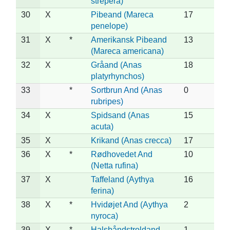
strepera)
30
X
Pibeand (Mareca
17
penelope)
31
X
*
Amerikansk Pibeand
13
(Mareca americana)
32
X
Gråand (Anas
18
platyrhynchos)
33
*
Sortbrun And (Anas
0
rubripes)
34
X
Spidsand (Anas
15
acuta)
35
X
Krikand (Anas crecca)
17
36
X
*
Rødhovedet And
10
(Netta rufina)
37
X
Taffeland (Aythya
16
ferina)
38
X
*
Hvidøjet And (Aythya
2
nyroca)
39
X
*
Halsbåndstroldand
1