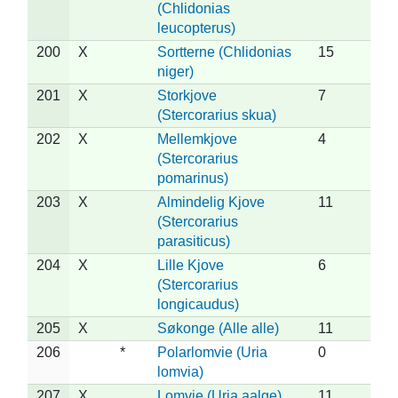
(Chlidonias
leucopterus)
200
X
Sortterne (Chlidonias
15
niger)
201
X
Storkjove
7
(Stercorarius skua)
202
X
Mellemkjove
4
(Stercorarius
pomarinus)
203
X
Almindelig Kjove
11
(Stercorarius
parasiticus)
204
X
Lille Kjove
6
(Stercorarius
longicaudus)
205
X
Søkonge (Alle alle)
11
206
*
Polarlomvie (Uria
0
lomvia)
207
X
Lomvie (Uria aalge)
11