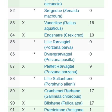
decaocto)
82
*
Sørgedue (Zenaida
0
macroura)
83
X
Vandrikse (Rallus
16
aquaticus)
84
X
Engsnarre (Crex crex)
10
85
*
Lille Rørvagtel
0
(Porzana parva)
86
*
Dværgrørvagtel
0
(Porzana pusilla)
87
X
Plettet Rørvagtel
9
(Porzana porzana)
88
*
Lille Sultanhøne
0
(Porphyrio alleni)
89
X
Grønbenet Rørhøne
17
(Gallinula chloropus)
90
X
Blishøne (Fulica atra)
17
91
X
*
Prærietrane (Antigone
1