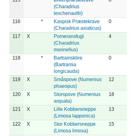
(Charadrius
leschenaultii)
116
*
Kaspisk Præstekrave
0
(Charadrius asiaticus)
117
X
Pomeransfugl
4
(Charadrius
morinellus)
118
*
Bartramsklire
0
(Bartramia
longicauda)
119
X
Småspove (Numenius
12
phaeopus)
120
X
Storspove (Numenius
18
arquata)
121
X
Lille Kobbersneppe
13
(Limosa lapponica)
122
X
Stor Kobbersneppe
15
(Limosa limosa)