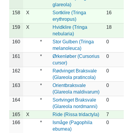
glareola)
158
X
Sortklire (Tringa
16
erythropus)
159
X
Hvidklire (Tringa
18
nebularia)
160
*
Stor Gulben (Tringa
0
melanoleuca)
161
*
Ørkenløber (Cursorius
0
cursor)
162
*
Rødvinget Braksvale
0
(Glareola pratincola)
163
*
Orientbraksvale
0
(Glareola maldivarum)
164
*
Sortvinget Braksvale
0
(Glareola nordmanni)
165
X
Ride (Rissa tridactyla)
7
166
*
Ismåge (Pagophila
0
eburnea)