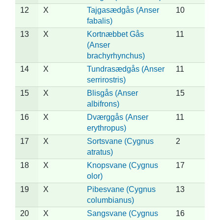
12
X
Tajgasædgås (Anser
10
fabalis)
13
X
Kortnæbbet Gås
11
(Anser
brachyrhynchus)
14
X
Tundrasædgås (Anser
11
serrirostris)
15
X
Blisgås (Anser
15
albifrons)
16
X
Dværggås (Anser
11
erythropus)
17
X
Sortsvane (Cygnus
2
atratus)
18
X
Knopsvane (Cygnus
17
olor)
19
X
Pibesvane (Cygnus
13
columbianus)
20
X
Sangsvane (Cygnus
16