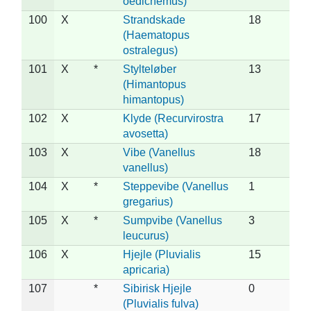
oedicnemus)
100
X
Strandskade
18
(Haematopus
ostralegus)
101
X
*
Stylteløber
13
(Himantopus
himantopus)
102
X
Klyde (Recurvirostra
17
avosetta)
103
X
Vibe (Vanellus
18
vanellus)
104
X
*
Steppevibe (Vanellus
1
gregarius)
105
X
*
Sumpvibe (Vanellus
3
leucurus)
106
X
Hjejle (Pluvialis
15
apricaria)
107
*
Sibirisk Hjejle
0
(Pluvialis fulva)