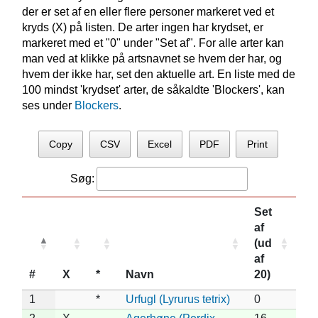
der er set af en eller flere personer markeret ved et
kryds (X) på listen. De arter ingen har krydset, er
markeret med et "0" under "Set af". For alle arter kan
man ved at klikke på artsnavnet se hvem der har, og
hvem der ikke har, set den aktuelle art. En liste med de
100 mindst 'krydset' arter, de såkaldte 'Blockers', kan
ses under
Blockers
.
Copy
CSV
Excel
PDF
Print
Søg:
Set
af
(ud
af
#
X
*
Navn
20)
1
*
Urfugl (Lyrurus tetrix)
0