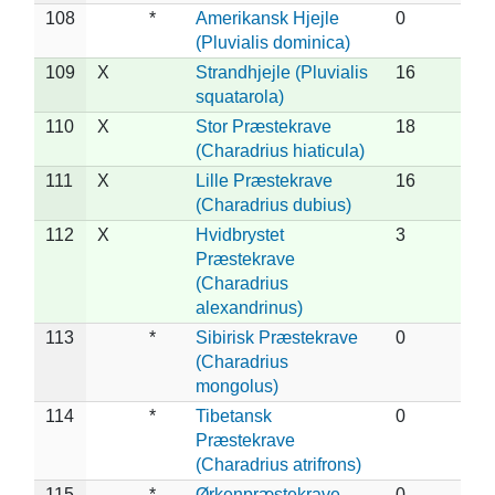
108
*
Amerikansk Hjejle
0
(Pluvialis dominica)
109
X
Strandhjejle (Pluvialis
16
squatarola)
110
X
Stor Præstekrave
18
(Charadrius hiaticula)
111
X
Lille Præstekrave
16
(Charadrius dubius)
112
X
Hvidbrystet
3
Præstekrave
(Charadrius
alexandrinus)
113
*
Sibirisk Præstekrave
0
(Charadrius
mongolus)
114
*
Tibetansk
0
Præstekrave
(Charadrius atrifrons)
115
*
Ørkenpræstekrave
0