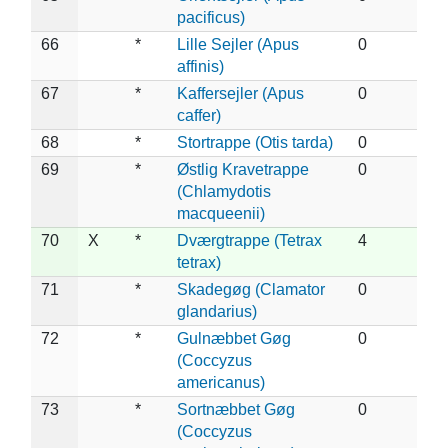
pacificus)
66
*
Lille Sejler (Apus
0
affinis)
67
*
Kaffersejler (Apus
0
caffer)
68
*
Stortrappe (Otis tarda)
0
69
*
Østlig Kravetrappe
0
(Chlamydotis
macqueenii)
70
X
*
Dværgtrappe (Tetrax
4
tetrax)
71
*
Skadegøg (Clamator
0
glandarius)
72
*
Gulnæbbet Gøg
0
(Coccyzus
americanus)
73
*
Sortnæbbet Gøg
0
(Coccyzus