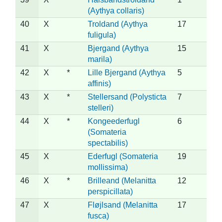
(Aythya collaris)
40
X
Troldand (Aythya
17
fuligula)
41
X
Bjergand (Aythya
15
marila)
42
X
*
Lille Bjergand (Aythya
5
affinis)
43
X
*
Stellersand (Polysticta
7
stelleri)
44
X
*
Kongeederfugl
6
(Somateria
spectabilis)
45
X
Ederfugl (Somateria
19
mollissima)
46
X
*
Brilleand (Melanitta
12
perspicillata)
47
X
Fløjlsand (Melanitta
17
fusca)