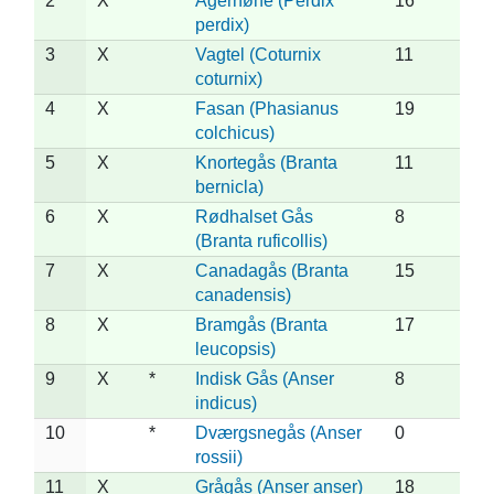
2
X
Agerhøne (Perdix
16
perdix)
3
X
Vagtel (Coturnix
11
coturnix)
4
X
Fasan (Phasianus
19
colchicus)
5
X
Knortegås (Branta
11
bernicla)
6
X
Rødhalset Gås
8
(Branta ruficollis)
7
X
Canadagås (Branta
15
canadensis)
8
X
Bramgås (Branta
17
leucopsis)
9
X
*
Indisk Gås (Anser
8
indicus)
10
*
Dværgsnegås (Anser
0
rossii)
11
X
Grågås (Anser anser)
18