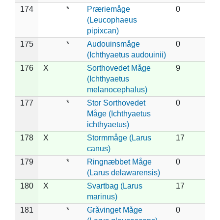
174
*
Præriemåge
0
(Leucophaeus
pipixcan)
175
*
Audouinsmåge
0
(Ichthyaetus audouinii)
176
X
Sorthovedet Måge
9
(Ichthyaetus
melanocephalus)
177
*
Stor Sorthovedet
0
Måge (Ichthyaetus
ichthyaetus)
178
X
Stormmåge (Larus
17
canus)
179
*
Ringnæbbet Måge
0
(Larus delawarensis)
180
X
Svartbag (Larus
17
marinus)
181
*
Gråvinget Måge
0