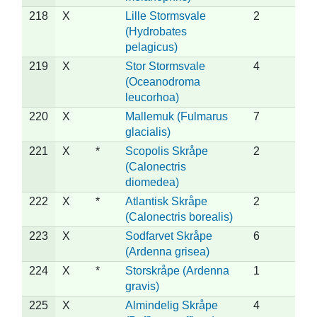
218
X
Lille Stormsvale
2
(Hydrobates
pelagicus)
219
X
Stor Stormsvale
4
(Oceanodroma
leucorhoa)
220
X
Mallemuk (Fulmarus
7
glacialis)
221
X
*
Scopolis Skråpe
2
(Calonectris
diomedea)
222
X
*
Atlantisk Skråpe
2
(Calonectris borealis)
223
X
Sodfarvet Skråpe
6
(Ardenna grisea)
224
X
*
Storskråpe (Ardenna
1
gravis)
225
X
Almindelig Skråpe
4