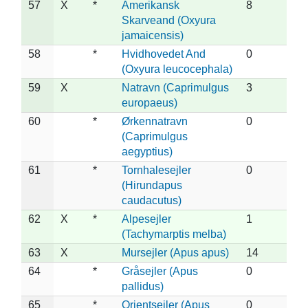
57
X
*
Amerikansk
8
Skarveand (Oxyura
jamaicensis)
58
*
Hvidhovedet And
0
(Oxyura leucocephala)
59
X
Natravn (Caprimulgus
3
europaeus)
60
*
Ørkennatravn
0
(Caprimulgus
aegyptius)
61
*
Tornhalesejler
0
(Hirundapus
caudacutus)
62
X
*
Alpesejler
1
(Tachymarptis melba)
63
X
Mursejler (Apus apus)
14
64
*
Gråsejler (Apus
0
pallidus)
65
*
Orientsejler (Apus
0