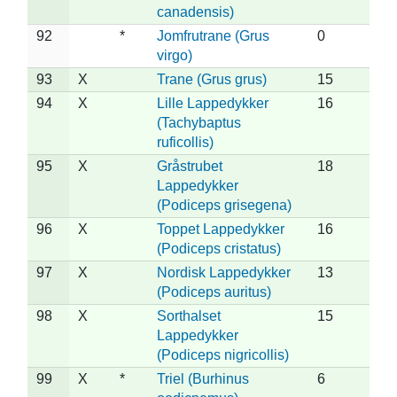
canadensis)
92
*
Jomfrutrane (Grus
0
virgo)
93
X
Trane (Grus grus)
15
94
X
Lille Lappedykker
16
(Tachybaptus
ruficollis)
95
X
Gråstrubet
18
Lappedykker
(Podiceps grisegena)
96
X
Toppet Lappedykker
16
(Podiceps cristatus)
97
X
Nordisk Lappedykker
13
(Podiceps auritus)
98
X
Sorthalset
15
Lappedykker
(Podiceps nigricollis)
99
X
*
Triel (Burhinus
6