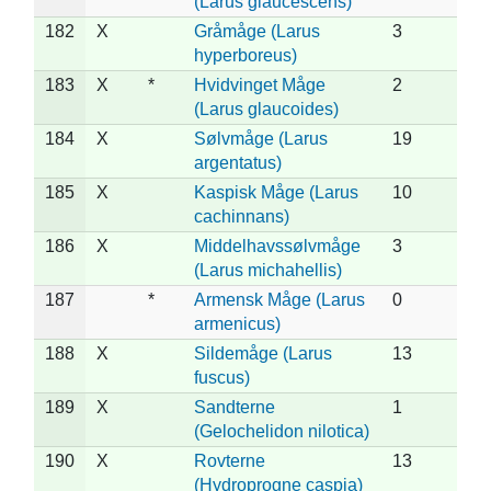
(Larus glaucescens)
182
X
Gråmåge (Larus
3
hyperboreus)
183
X
*
Hvidvinget Måge
2
(Larus glaucoides)
184
X
Sølvmåge (Larus
19
argentatus)
185
X
Kaspisk Måge (Larus
10
cachinnans)
186
X
Middelhavssølvmåge
3
(Larus michahellis)
187
*
Armensk Måge (Larus
0
armenicus)
188
X
Sildemåge (Larus
13
fuscus)
189
X
Sandterne
1
(Gelochelidon nilotica)
190
X
Rovterne
13
(Hydroprogne caspia)