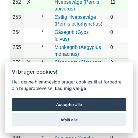
252
X
Hvepsevåge (Pernis
11
apivorus)
253
*
Østlig Hvepsevåge
0
(Pernis ptilorhynchus)
254
*
Gåsegrib (Gyps
0
fulvus)
255
*
Munkegrib (Aegypius
0
monachus)
256
X
*
Slangeørn (Circaetus
2
gallicus)
Vi bruger cookies!
257
*
Lille Skrigeørn
0
Hej, denne hjemmeside bruger cookies til at forbedre
(Clanga pomarina)
din brugeroplevelse.
Lad mig vælge
258
X
*
Stor Skrigeørn
2
(Clanga clanga)
Accepter alle
259
*
Dværgørn (Hieraaetus
0
pennatus)
Afslå alle
260
*
Steppeørn (Aquila
0
nipalensis)
261
*
Kejserørn (Aquila
0