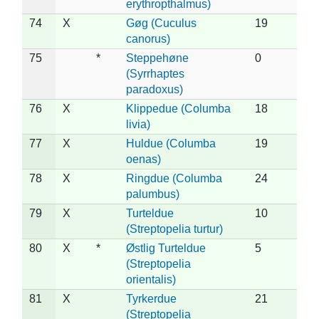
erythropthalmus)
74
X
Gøg (Cuculus
19
canorus)
75
*
Steppehøne
0
(Syrrhaptes
paradoxus)
76
X
Klippedue (Columba
18
livia)
77
X
Huldue (Columba
19
oenas)
78
X
Ringdue (Columba
24
palumbus)
79
X
Turteldue
10
(Streptopelia turtur)
80
X
*
Østlig Turteldue
5
(Streptopelia
orientalis)
81
X
Tyrkerdue
21
(Streptopelia