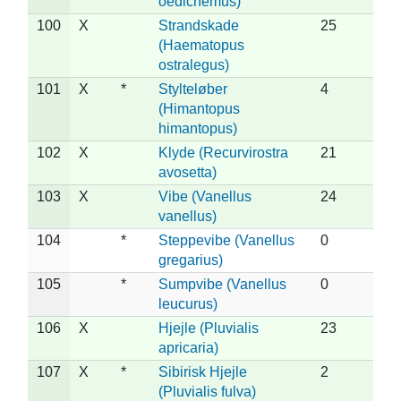
oedicnemus)
100
X
Strandskade
25
(Haematopus
ostralegus)
101
X
*
Stylteløber
4
(Himantopus
himantopus)
102
X
Klyde (Recurvirostra
21
avosetta)
103
X
Vibe (Vanellus
24
vanellus)
104
*
Steppevibe (Vanellus
0
gregarius)
105
*
Sumpvibe (Vanellus
0
leucurus)
106
X
Hjejle (Pluvialis
23
apricaria)
107
X
*
Sibirisk Hjejle
2
(Pluvialis fulva)