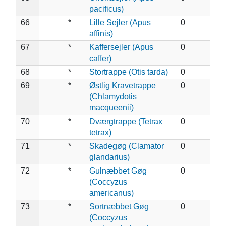
pacificus)
66
*
Lille Sejler (Apus
0
affinis)
67
*
Kaffersejler (Apus
0
caffer)
68
*
Stortrappe (Otis tarda)
0
69
*
Østlig Kravetrappe
0
(Chlamydotis
macqueenii)
70
*
Dværgtrappe (Tetrax
0
tetrax)
71
*
Skadegøg (Clamator
0
glandarius)
72
*
Gulnæbbet Gøg
0
(Coccyzus
americanus)
73
*
Sortnæbbet Gøg
0
(Coccyzus