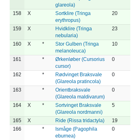
glareola)
158
X
Sortklire (Tringa
20
erythropus)
159
X
Hvidklire (Tringa
23
nebularia)
160
X
*
Stor Gulben (Tringa
10
melanoleuca)
161
*
Ørkenløber (Cursorius
0
cursor)
162
*
Rødvinget Braksvale
0
(Glareola pratincola)
163
*
Orientbraksvale
0
(Glareola maldivarum)
164
X
*
Sortvinget Braksvale
5
(Glareola nordmanni)
165
X
Ride (Rissa tridactyla)
19
166
*
Ismåge (Pagophila
0
eburnea)