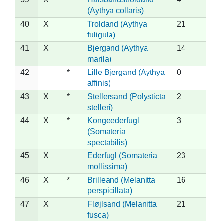
(Aythya collaris)
40
X
Troldand (Aythya
21
fuligula)
41
X
Bjergand (Aythya
14
marila)
42
*
Lille Bjergand (Aythya
0
affinis)
43
X
*
Stellersand (Polysticta
2
stelleri)
44
X
*
Kongeederfugl
3
(Somateria
spectabilis)
45
X
Ederfugl (Somateria
23
mollissima)
46
X
*
Brilleand (Melanitta
16
perspicillata)
47
X
Fløjlsand (Melanitta
21
fusca)