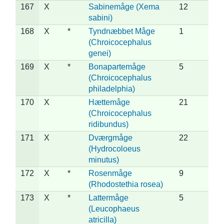
167
X
Sabinemåge (Xema
12
sabini)
168
X
*
Tyndnæbbet Måge
1
(Chroicocephalus
genei)
169
X
*
Bonapartemåge
5
(Chroicocephalus
philadelphia)
170
X
Hættemåge
21
(Chroicocephalus
ridibundus)
171
X
Dværgmåge
22
(Hydrocoloeus
minutus)
172
X
*
Rosenmåge
9
(Rhodostethia rosea)
173
X
*
Lattermåge
5
(Leucophaeus
atricilla)