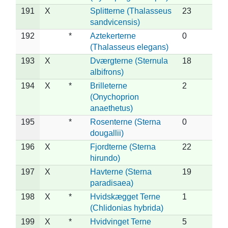
191
X
Splitterne (Thalasseus
23
sandvicensis)
192
*
Aztekerterne
0
(Thalasseus elegans)
193
X
Dværgterne (Sternula
18
albifrons)
194
X
*
Brilleterne
2
(Onychoprion
anaethetus)
195
*
Rosenterne (Sterna
0
dougallii)
196
X
Fjordterne (Sterna
22
hirundo)
197
X
Havterne (Sterna
19
paradisaea)
198
X
*
Hvidskægget Terne
1
(Chlidonias hybrida)
199
X
*
Hvidvinget Terne
5