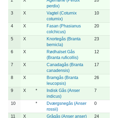
2
X
Agerhøne (Perdix
20
perdix)
3
X
Vagtel (Coturnix
10
coturnix)
4
X
Fasan (Phasianus
20
colchicus)
5
X
Knortegås (Branta
23
bernicla)
6
X
Rødhalset Gås
12
(Branta ruficollis)
7
X
Canadagås (Branta
17
canadensis)
8
X
Bramgås (Branta
26
leucopsis)
9
X
*
Indisk Gås (Anser
7
indicus)
10
*
Dværgsnegås (Anser
0
rossii)
11
X
Grågås (Anser anser)
24