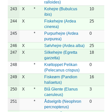
ralloides)
243
X
*
Kohejre (Bubulcus
10
ibis)
244
X
Fiskehejre (Ardea
25
cinerea)
245
*
Purpurhejre (Ardea
0
purpurea)
246
X
Sølvhejre (Ardea alba)
25
247
X
Silkehejre (Egretta
18
garzetta)
248
*
Krøltoppet Pelikan
0
(Pelecanus crispus)
249
X
Fiskeørn (Pandion
16
haliaetus)
250
X
*
Blå Glente (Elanus
3
caeruleus)
251
*
Ådselgrib (Neophron
0
percnopterus)