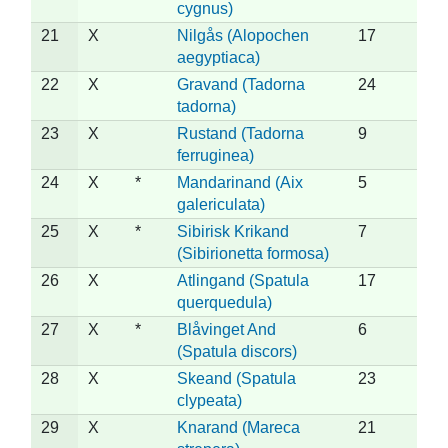
cygnus)
21
X
Nilgås (Alopochen
17
aegyptiaca)
22
X
Gravand (Tadorna
24
tadorna)
23
X
Rustand (Tadorna
9
ferruginea)
24
X
*
Mandarinand (Aix
5
galericulata)
25
X
*
Sibirisk Krikand
7
(Sibirionetta formosa)
26
X
Atlingand (Spatula
17
querquedula)
27
X
*
Blåvinget And
6
(Spatula discors)
28
X
Skeand (Spatula
23
clypeata)
29
X
Knarand (Mareca
21