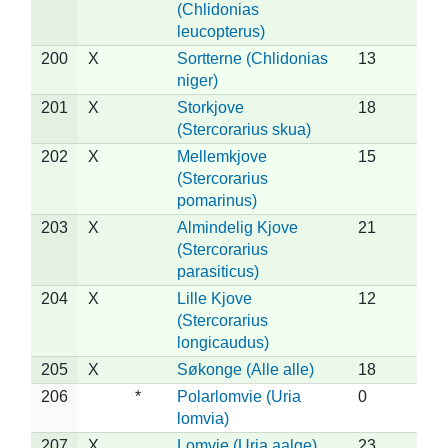
(Chlidonias
leucopterus)
200
X
Sortterne (Chlidonias
13
niger)
201
X
Storkjove
18
(Stercorarius skua)
202
X
Mellemkjove
15
(Stercorarius
pomarinus)
203
X
Almindelig Kjove
21
(Stercorarius
parasiticus)
204
X
Lille Kjove
12
(Stercorarius
longicaudus)
205
X
Søkonge (Alle alle)
18
206
*
Polarlomvie (Uria
0
lomvia)
207
X
Lomvie (Uria aalge)
23