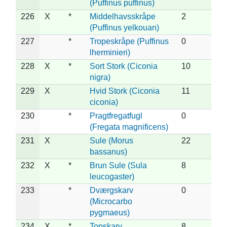
(Puffinus puffinus)
226
X
*
Middelhavsskråpe
2
(Puffinus yelkouan)
227
*
Tropeskråpe (Puffinus
0
lherminieri)
228
X
*
Sort Stork (Ciconia
10
nigra)
229
X
Hvid Stork (Ciconia
11
ciconia)
230
*
Pragtfregatfugl
0
(Fregata magnificens)
231
X
Sule (Morus
22
bassanus)
232
X
*
Brun Sule (Sula
8
leucogaster)
233
*
Dværgskarv
0
(Microcarbo
pygmaeus)
234
X
*
Topskarv
8