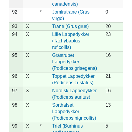
canadensis)
92
*
Jomfrutrane (Grus
0
virgo)
93
X
Trane (Grus grus)
20
94
X
Lille Lappedykker
23
(Tachybaptus
ruficollis)
95
X
Gråstrubet
16
Lappedykker
(Podiceps grisegena)
96
X
Toppet Lappedykker
21
(Podiceps cristatus)
97
X
Nordisk Lappedykker
16
(Podiceps auritus)
98
X
Sorthalset
13
Lappedykker
(Podiceps nigricollis)
99
X
*
Triel (Burhinus
5