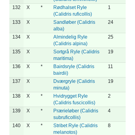
132
X
*
Rødhalset Ryle
1
(Calidris ruficollis)
133
X
Sandløber (Calidris
24
alba)
134
X
Almindelig Ryle
25
(Calidris alpina)
135
X
Sortgrå Ryle (Calidris
19
maritima)
136
X
*
Bairdsryle (Calidris
11
bairdii)
137
X
Dværgryle (Calidris
19
minuta)
138
X
*
Hvidrygget Ryle
2
(Calidris fuscicollis)
139
X
*
Prærieløber (Calidris
4
subruficollis)
140
X
*
Stribet Ryle (Calidris
8
melanotos)