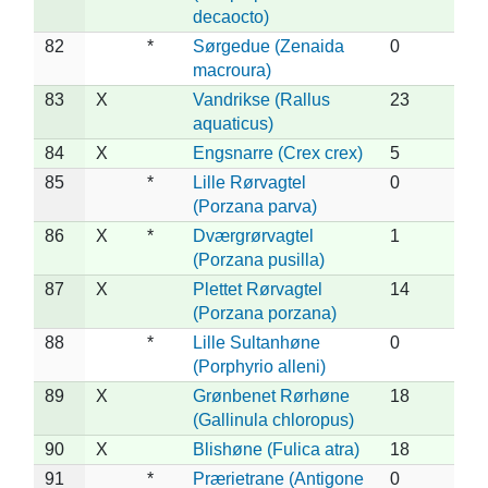
decaocto)
82
*
Sørgedue (Zenaida
0
macroura)
83
X
Vandrikse (Rallus
23
aquaticus)
84
X
Engsnarre (Crex crex)
5
85
*
Lille Rørvagtel
0
(Porzana parva)
86
X
*
Dværgrørvagtel
1
(Porzana pusilla)
87
X
Plettet Rørvagtel
14
(Porzana porzana)
88
*
Lille Sultanhøne
0
(Porphyrio alleni)
89
X
Grønbenet Rørhøne
18
(Gallinula chloropus)
90
X
Blishøne (Fulica atra)
18
91
*
Prærietrane (Antigone
0