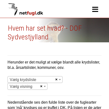
Hvem har set hvad? - DOF
Sydvestjylland
Herunder er det muligt at vælge blandt alle krydslister,
bl.a. årsartslister, kommuner, osv.
×
Vælg krydsliste
×
Vælg visning
Nedenstående ses den fulde liste over de fuglearter
som 'må' krydses og er truffet i
DK.
På listen er de arter