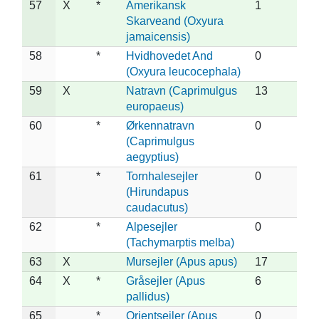
57
X
*
Amerikansk
1
Skarveand (Oxyura
jamaicensis)
58
*
Hvidhovedet And
0
(Oxyura leucocephala)
59
X
Natravn (Caprimulgus
13
europaeus)
60
*
Ørkennatravn
0
(Caprimulgus
aegyptius)
61
*
Tornhalesejler
0
(Hirundapus
caudacutus)
62
*
Alpesejler
0
(Tachymarptis melba)
63
X
Mursejler (Apus apus)
17
64
X
*
Gråsejler (Apus
6
pallidus)
65
*
Orientsejler (Apus
0