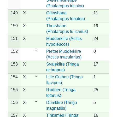
Svømmesneppe
(Phalaropus tricolor)
149
X
Odinshane
11
(Phalaropus lobatus)
150
X
Thorshane
19
(Phalaropus fulicarius)
151
X
Mudderklire (Actitis
24
hypoleucos)
152
*
Plettet Mudderklire
0
(Actitis macularius)
153
X
Svaleklire (Tringa
17
ochropus)
154
X
*
Lille Gulben (Tringa
1
flavipes)
155
X
Rødben (Tringa
25
totanus)
156
X
*
Damklire (Tringa
5
stagnatilis)
157
X
Tinksmed (Tringa
16