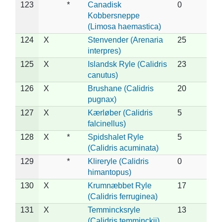
123
*
Canadisk
0
Kobbersneppe
(Limosa haemastica)
124
X
Stenvender (Arenaria
25
interpres)
125
X
Islandsk Ryle (Calidris
23
canutus)
126
X
Brushane (Calidris
20
pugnax)
127
X
Kærløber (Calidris
5
falcinellus)
128
X
*
Spidshalet Ryle
5
(Calidris acuminata)
129
*
Klireryle (Calidris
0
himantopus)
130
X
Krumnæbbet Ryle
17
(Calidris ferruginea)
131
X
Temmincksryle
13
(Calidris temminckii)