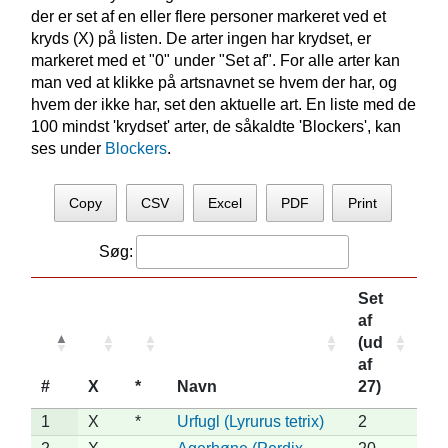
der er set af en eller flere personer markeret ved et
kryds (X) på listen. De arter ingen har krydset, er
markeret med et "0" under "Set af". For alle arter kan
man ved at klikke på artsnavnet se hvem der har, og
hvem der ikke har, set den aktuelle art. En liste med de
100 mindst 'krydset' arter, de såkaldte 'Blockers', kan
ses under
Blockers
.
Copy
CSV
Excel
PDF
Print
Søg:
Set
af
(ud
af
#
X
*
Navn
27)
1
X
*
Urfugl (Lyrurus tetrix)
2