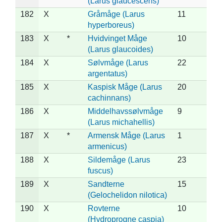
(Larus glaucescens)
182
X
Gråmåge (Larus
11
hyperboreus)
183
X
*
Hvidvinget Måge
10
(Larus glaucoides)
184
X
Sølvmåge (Larus
22
argentatus)
185
X
Kaspisk Måge (Larus
20
cachinnans)
186
X
Middelhavssølvmåge
9
(Larus michahellis)
187
X
*
Armensk Måge (Larus
1
armenicus)
188
X
Sildemåge (Larus
23
fuscus)
189
X
Sandterne
15
(Gelochelidon nilotica)
190
X
Rovterne
10
(Hydroprogne caspia)