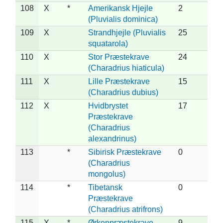
108
X
*
Amerikansk Hjejle
2
(Pluvialis dominica)
109
X
Strandhjejle (Pluvialis
25
squatarola)
110
X
Stor Præstekrave
24
(Charadrius hiaticula)
111
X
Lille Præstekrave
15
(Charadrius dubius)
112
X
Hvidbrystet
17
Præstekrave
(Charadrius
alexandrinus)
113
*
Sibirisk Præstekrave
0
(Charadrius
mongolus)
114
*
Tibetansk
0
Præstekrave
(Charadrius atrifrons)
115
X
*
Ørkenpræstekrave
9