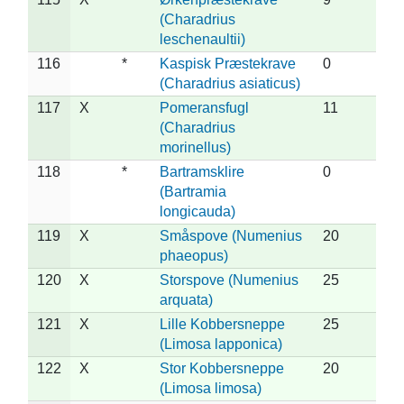
(Charadrius
leschenaultii)
116
*
Kaspisk Præstekrave
0
(Charadrius asiaticus)
117
X
Pomeransfugl
11
(Charadrius
morinellus)
118
*
Bartramsklire
0
(Bartramia
longicauda)
119
X
Småspove (Numenius
20
phaeopus)
120
X
Storspove (Numenius
25
arquata)
121
X
Lille Kobbersneppe
25
(Limosa lapponica)
122
X
Stor Kobbersneppe
20
(Limosa limosa)