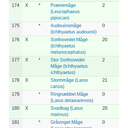
174
X
*
Præriemåge
2
(Leucophaeus
pipixcan)
175
*
Audouinsmåge
0
(Ichthyaetus audouinii)
176
X
Sorthovedet Måge
20
(Ichthyaetus
melanocephalus)
177
X
*
Stor Sorthovedet
2
Måge (Ichthyaetus
ichthyaetus)
178
X
Stormmåge (Larus
21
canus)
179
*
Ringnæbbet Måge
0
(Larus delawarensis)
180
X
Svartbag (Larus
20
marinus)
181
*
Gråvinget Måge
0