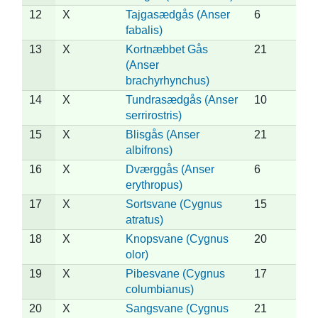
12
X
Tajgasædgås (Anser
6
fabalis)
13
X
Kortnæbbet Gås
21
(Anser
brachyrhynchus)
14
X
Tundrasædgås (Anser
10
serrirostris)
15
X
Blisgås (Anser
21
albifrons)
16
X
Dværggås (Anser
6
erythropus)
17
X
Sortsvane (Cygnus
15
atratus)
18
X
Knopsvane (Cygnus
20
olor)
19
X
Pibesvane (Cygnus
17
columbianus)
20
X
Sangsvane (Cygnus
21