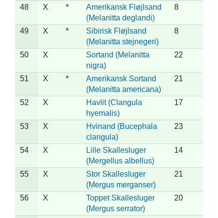
48
X
*
Amerikansk Fløjlsand
8
(Melanitta deglandi)
49
X
*
Sibirisk Fløjlsand
8
(Melanitta stejnegeri)
50
X
Sortand (Melanitta
22
nigra)
51
X
*
Amerikansk Sortand
21
(Melanitta americana)
52
X
Havlit (Clangula
17
hyemalis)
53
X
Hvinand (Bucephala
23
clangula)
54
X
Lille Skallesluger
14
(Mergellus albellus)
55
X
Stor Skallesluger
21
(Mergus merganser)
56
X
Toppet Skallesluger
20
(Mergus serrator)