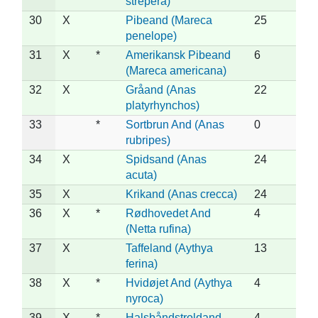
strepera)
30
X
Pibeand (Mareca
25
penelope)
31
X
*
Amerikansk Pibeand
6
(Mareca americana)
32
X
Gråand (Anas
22
platyrhynchos)
33
*
Sortbrun And (Anas
0
rubripes)
34
X
Spidsand (Anas
24
acuta)
35
X
Krikand (Anas crecca)
24
36
X
*
Rødhovedet And
4
(Netta rufina)
37
X
Taffeland (Aythya
13
ferina)
38
X
*
Hvidøjet And (Aythya
4
nyroca)
39
X
*
Halsbåndstroldand
4