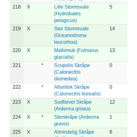
218
X
Lille Stormsvale
5
(Hydrobates
pelagicus)
219
X
Stor Stormsvale
14
(Oceanodroma
leucorhoa)
220
X
Mallemuk (Fulmarus
13
glacialis)
221
*
Scopolis Skråpe
0
(Calonectris
diomedea)
222
*
Atlantisk Skråpe
0
(Calonectris borealis)
223
X
Sodfarvet Skråpe
12
(Ardenna grisea)
224
X
*
Storskråpe (Ardenna
1
gravis)
225
X
Almindelig Skråpe
6