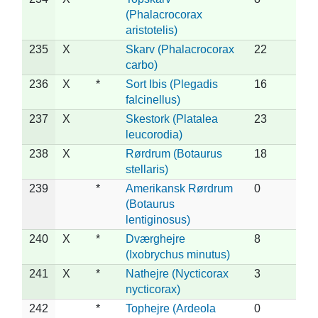
(Phalacrocorax
aristotelis)
235
X
Skarv (Phalacrocorax
22
carbo)
236
X
*
Sort Ibis (Plegadis
16
falcinellus)
237
X
Skestork (Platalea
23
leucorodia)
238
X
Rørdrum (Botaurus
18
stellaris)
239
*
Amerikansk Rørdrum
0
(Botaurus
lentiginosus)
240
X
*
Dværghejre
8
(Ixobrychus minutus)
241
X
*
Nathejre (Nycticorax
3
nycticorax)
242
*
Tophejre (Ardeola
0