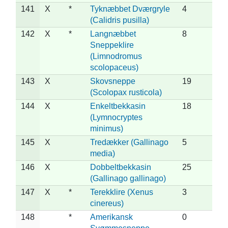
141
X
*
Tyknæbbet Dværgryle
4
(Calidris pusilla)
142
X
*
Langnæbbet
8
Sneppeklire
(Limnodromus
scolopaceus)
143
X
Skovsneppe
19
(Scolopax rusticola)
144
X
Enkeltbekkasin
18
(Lymnocryptes
minimus)
145
X
Tredækker (Gallinago
5
media)
146
X
Dobbeltbekkasin
25
(Gallinago gallinago)
147
X
*
Terekklire (Xenus
3
cinereus)
148
*
Amerikansk
0