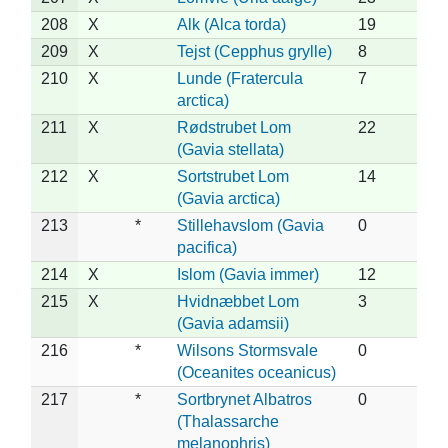
208
X
Alk (Alca torda)
19
209
X
Tejst (Cepphus grylle)
8
210
X
Lunde (Fratercula
7
arctica)
211
X
Rødstrubet Lom
22
(Gavia stellata)
212
X
Sortstrubet Lom
14
(Gavia arctica)
213
*
Stillehavslom (Gavia
0
pacifica)
214
X
Islom (Gavia immer)
12
215
X
Hvidnæbbet Lom
3
(Gavia adamsii)
216
*
Wilsons Stormsvale
0
(Oceanites oceanicus)
217
*
Sortbrynet Albatros
0
(Thalassarche
melanophris)