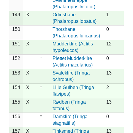
Svømmesneppe
(Phalaropus tricolor)
149
X
Odinshane
1
(Phalaropus lobatus)
150
Thorshane
0
(Phalaropus fulicarius)
151
X
Mudderklire (Actitis
12
hypoleucos)
152
*
Plettet Mudderklire
0
(Actitis macularius)
153
X
Svaleklire (Tringa
13
ochropus)
154
X
*
Lille Gulben (Tringa
2
flavipes)
155
X
Rødben (Tringa
13
totanus)
156
*
Damklire (Tringa
0
stagnatilis)
157
X
Tinksmed (Tringa
13