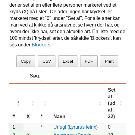
der er set af en eller flere personer markeret ved et
kryds (X) på listen. De arter ingen har krydset, er
markeret med et "0" under "Set af". For alle arter kan
man ved at klikke på artsnavnet se hvem der har, og
hvem der ikke har, set den aktuelle art. En liste med de
100 mindst 'krydset' arter, de såkaldte 'Blockers', kan
ses under
Blockers
.
Copy
CSV
Excel
PDF
Print
Søg:
Set
af
(ud
af
#
X
*
Navn
32)
1
*
Urfugl (Lyrurus tetrix)
0