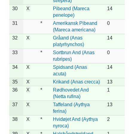
strepera)
30
X
Pibeand (Mareca
14
penelope)
31
*
Amerikansk Pibeand
0
(Mareca americana)
32
X
Gråand (Anas
14
platyrhynchos)
33
*
Sortbrun And (Anas
0
rubripes)
34
X
Spidsand (Anas
14
acuta)
35
X
Krikand (Anas crecca)
13
36
X
*
Rødhovedet And
1
(Netta rufina)
37
X
Taffeland (Aythya
13
ferina)
38
X
*
Hvidøjet And (Aythya
2
nyroca)
39
X
*
Halsbåndstroldand
1