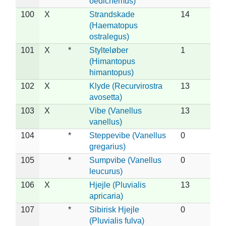
oedicnemus)
100
X
Strandskade
14
(Haematopus
ostralegus)
101
X
*
Stylteløber
1
(Himantopus
himantopus)
102
X
Klyde (Recurvirostra
13
avosetta)
103
X
Vibe (Vanellus
13
vanellus)
104
*
Steppevibe (Vanellus
0
gregarius)
105
*
Sumpvibe (Vanellus
0
leucurus)
106
X
Hjejle (Pluvialis
13
apricaria)
107
*
Sibirisk Hjejle
0
(Pluvialis fulva)