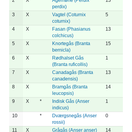
2
X
Agerhøne (Perdix
13
perdix)
3
X
Vagtel (Coturnix
5
coturnix)
4
X
Fasan (Phasianus
13
colchicus)
5
X
Knortegås (Branta
15
bernicla)
6
X
Rødhalset Gås
1
(Branta ruficollis)
7
X
Canadagås (Branta
13
canadensis)
8
X
Bramgås (Branta
14
leucopsis)
9
X
*
Indisk Gås (Anser
1
indicus)
10
*
Dværgsnegås (Anser
0
rossii)
11
X
Grågås (Anser anser)
14