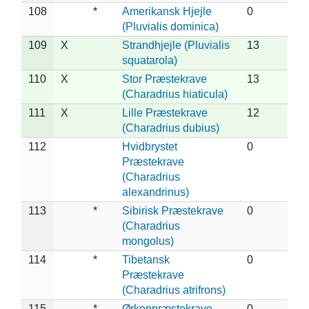
108
*
Amerikansk Hjejle
0
(Pluvialis dominica)
109
X
Strandhjejle (Pluvialis
13
squatarola)
110
X
Stor Præstekrave
13
(Charadrius hiaticula)
111
X
Lille Præstekrave
12
(Charadrius dubius)
112
Hvidbrystet
0
Præstekrave
(Charadrius
alexandrinus)
113
*
Sibirisk Præstekrave
0
(Charadrius
mongolus)
114
*
Tibetansk
0
Præstekrave
(Charadrius atrifrons)
115
*
Ørkenpræstekrave
0