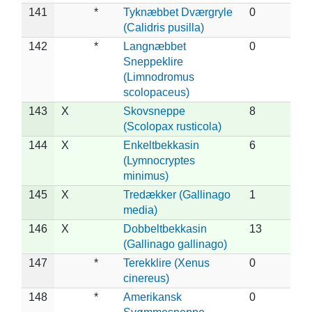
141
*
Tyknæbbet Dværgryle
0
(Calidris pusilla)
142
*
Langnæbbet
0
Sneppeklire
(Limnodromus
scolopaceus)
143
X
Skovsneppe
8
(Scolopax rusticola)
144
X
Enkeltbekkasin
6
(Lymnocryptes
minimus)
145
X
Tredækker (Gallinago
1
media)
146
X
Dobbeltbekkasin
13
(Gallinago gallinago)
147
*
Terekklire (Xenus
0
cinereus)
148
*
Amerikansk
0