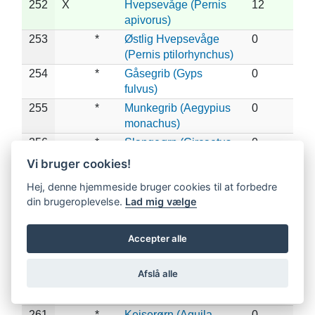
252
X
Hvepsevåge (Pernis
12
apivorus)
253
*
Østlig Hvepsevåge
0
(Pernis ptilorhynchus)
254
*
Gåsegrib (Gyps
0
fulvus)
255
*
Munkegrib (Aegypius
0
monachus)
256
*
Slangeørn (Circaetus
0
gallicus)
Vi bruger cookies!
257
*
Lille Skrigeørn
0
Hej, denne hjemmeside bruger cookies til at forbedre
(Clanga pomarina)
din brugeroplevelse.
Lad mig vælge
258
X
*
Stor Skrigeørn
1
(Clanga clanga)
Accepter alle
259
*
Dværgørn (Hieraaetus
0
pennatus)
Afslå alle
260
*
Steppeørn (Aquila
0
nipalensis)
261
*
Kejserørn (Aquila
0