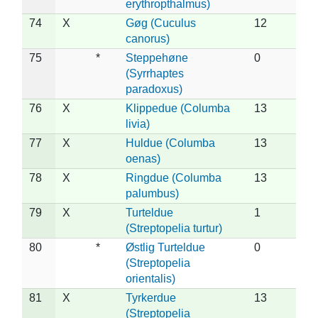
erythropthalmus)
74
X
Gøg (Cuculus
12
canorus)
75
*
Steppehøne
0
(Syrrhaptes
paradoxus)
76
X
Klippedue (Columba
13
livia)
77
X
Huldue (Columba
13
oenas)
78
X
Ringdue (Columba
13
palumbus)
79
X
Turteldue
1
(Streptopelia turtur)
80
*
Østlig Turteldue
0
(Streptopelia
orientalis)
81
X
Tyrkerdue
13
(Streptopelia