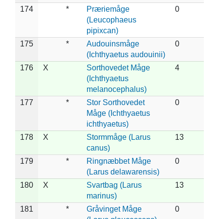
174
*
Præriemåge
0
(Leucophaeus
pipixcan)
175
*
Audouinsmåge
0
(Ichthyaetus audouinii)
176
X
Sorthovedet Måge
4
(Ichthyaetus
melanocephalus)
177
*
Stor Sorthovedet
0
Måge (Ichthyaetus
ichthyaetus)
178
X
Stormmåge (Larus
13
canus)
179
*
Ringnæbbet Måge
0
(Larus delawarensis)
180
X
Svartbag (Larus
13
marinus)
181
*
Gråvinget Måge
0