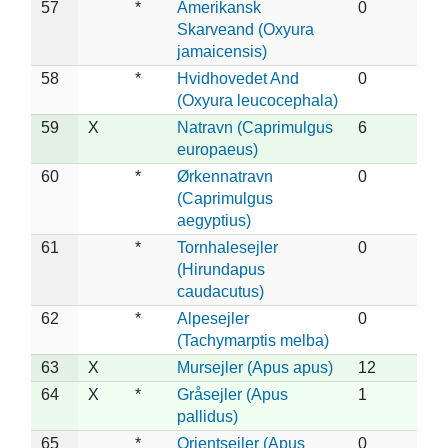
57
*
Amerikansk
0
Skarveand (Oxyura
jamaicensis)
58
*
Hvidhovedet And
0
(Oxyura leucocephala)
59
X
Natravn (Caprimulgus
6
europaeus)
60
*
Ørkennatravn
0
(Caprimulgus
aegyptius)
61
*
Tornhalesejler
0
(Hirundapus
caudacutus)
62
*
Alpesejler
0
(Tachymarptis melba)
63
X
Mursejler (Apus apus)
12
64
X
*
Gråsejler (Apus
1
pallidus)
65
*
Orientsejler (Apus
0