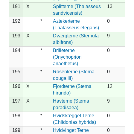
191
X
Splitterne (Thalasseus
13
sandvicensis)
192
*
Aztekerterne
0
(Thalasseus elegans)
193
X
Dværgterne (Sternula
9
albifrons)
194
*
Brilleterne
0
(Onychoprion
anaethetus)
195
*
Rosenterne (Sterna
0
dougallii)
196
X
Fjordterne (Sterna
12
hirundo)
197
X
Havterne (Sterna
9
paradisaea)
198
*
Hvidskægget Terne
0
(Chlidonias hybrida)
199
*
Hvidvinget Terne
0