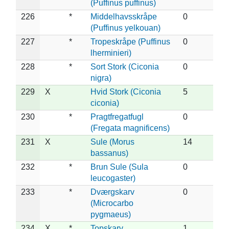
(Puffinus puffinus)
226
*
Middelhavsskråpe
0
(Puffinus yelkouan)
227
*
Tropeskråpe (Puffinus
0
lherminieri)
228
*
Sort Stork (Ciconia
0
nigra)
229
X
Hvid Stork (Ciconia
5
ciconia)
230
*
Pragtfregatfugl
0
(Fregata magnificens)
231
X
Sule (Morus
14
bassanus)
232
*
Brun Sule (Sula
0
leucogaster)
233
*
Dværgskarv
0
(Microcarbo
pygmaeus)
234
X
*
Topskarv
1