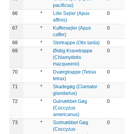
pacificus)
66
*
Lille Sejler (Apus
0
affinis)
67
*
Kaffersejler (Apus
0
caffer)
68
*
Stortrappe (Otis tarda)
0
69
*
Østlig Kravetrappe
0
(Chlamydotis
macqueenii)
70
*
Dværgtrappe (Tetrax
0
tetrax)
71
*
Skadegøg (Clamator
0
glandarius)
72
*
Gulnæbbet Gøg
0
(Coccyzus
americanus)
73
*
Sortnæbbet Gøg
0
(Coccyzus