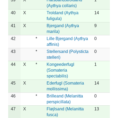
(Aythya collaris)
40
X
Troldand (Aythya
14
fuligula)
41
X
Bjergand (Aythya
9
marila)
42
*
Lille Bjergand (Aythya
0
affinis)
43
*
Stellersand (Polysticta
0
stelleri)
44
X
*
Kongeederfugl
1
(Somateria
spectabilis)
45
X
Ederfugl (Somateria
14
mollissima)
46
*
Brilleand (Melanitta
0
perspicillata)
47
X
Fløjlsand (Melanitta
13
fusca)