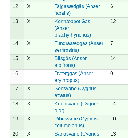
12
X
Tajgasædgås (Anser
6
fabalis)
13
X
Kortnæbbet Gås
12
(Anser
brachyrhynchus)
14
X
Tundrasædgås (Anser
7
serrirostris)
15
X
Blisgås (Anser
14
albifrons)
16
Dværggås (Anser
0
erythropus)
17
X
Sortsvane (Cygnus
1
atratus)
18
X
Knopsvane (Cygnus
14
olor)
19
X
Pibesvane (Cygnus
10
columbianus)
20
X
Sangsvane (Cygnus
13