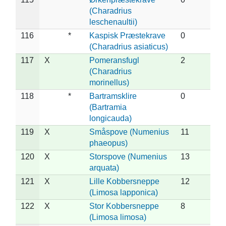
(Charadrius
leschenaultii)
116
*
Kaspisk Præstekrave
0
(Charadrius asiaticus)
117
X
Pomeransfugl
2
(Charadrius
morinellus)
118
*
Bartramsklire
0
(Bartramia
longicauda)
119
X
Småspove (Numenius
11
phaeopus)
120
X
Storspove (Numenius
13
arquata)
121
X
Lille Kobbersneppe
12
(Limosa lapponica)
122
X
Stor Kobbersneppe
8
(Limosa limosa)