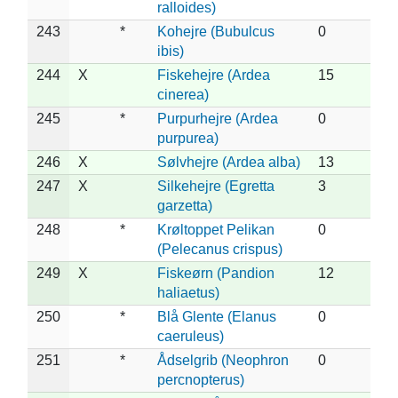
ralloides)
243
*
Kohejre (Bubulcus
0
ibis)
244
X
Fiskehejre (Ardea
15
cinerea)
245
*
Purpurhejre (Ardea
0
purpurea)
246
X
Sølvhejre (Ardea alba)
13
247
X
Silkehejre (Egretta
3
garzetta)
248
*
Krøltoppet Pelikan
0
(Pelecanus crispus)
249
X
Fiskeørn (Pandion
12
haliaetus)
250
*
Blå Glente (Elanus
0
caeruleus)
251
*
Ådselgrib (Neophron
0
percnopterus)