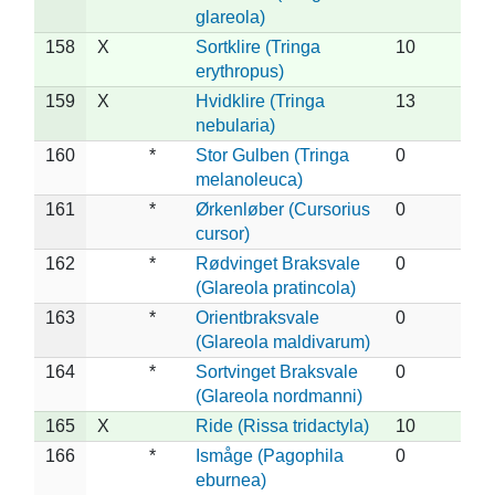
glareola)
158
X
Sortklire (Tringa
10
erythropus)
159
X
Hvidklire (Tringa
13
nebularia)
160
*
Stor Gulben (Tringa
0
melanoleuca)
161
*
Ørkenløber (Cursorius
0
cursor)
162
*
Rødvinget Braksvale
0
(Glareola pratincola)
163
*
Orientbraksvale
0
(Glareola maldivarum)
164
*
Sortvinget Braksvale
0
(Glareola nordmanni)
165
X
Ride (Rissa tridactyla)
10
166
*
Ismåge (Pagophila
0
eburnea)