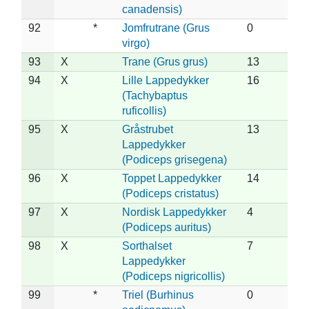
canadensis)
92
*
Jomfrutrane (Grus
0
virgo)
93
X
Trane (Grus grus)
13
94
X
Lille Lappedykker
16
(Tachybaptus
ruficollis)
95
X
Gråstrubet
13
Lappedykker
(Podiceps grisegena)
96
X
Toppet Lappedykker
14
(Podiceps cristatus)
97
X
Nordisk Lappedykker
4
(Podiceps auritus)
98
X
Sorthalset
7
Lappedykker
(Podiceps nigricollis)
99
*
Triel (Burhinus
0