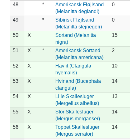
48
*
Amerikansk Fløjlsand
0
(Melanitta deglandi)
49
*
Sibirisk Fløjlsand
0
(Melanitta stejnegeri)
50
X
Sortand (Melanitta
15
nigra)
51
X
*
Amerikansk Sortand
2
(Melanitta americana)
52
X
Havlit (Clangula
10
hyemalis)
53
X
Hvinand (Bucephala
14
clangula)
54
X
Lille Skallesluger
13
(Mergellus albellus)
55
X
Stor Skallesluger
14
(Mergus merganser)
56
X
Toppet Skallesluger
14
(Mergus serrator)