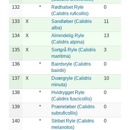
132
*
Rødhalset Ryle
0
(Calidris ruficollis)
133
X
Sandløber (Calidris
11
alba)
134
X
Almindelig Ryle
13
(Calidris alpina)
135
X
Sortgrå Ryle (Calidris
3
maritima)
136
*
Bairdsryle (Calidris
0
bairdii)
137
X
Dværgryle (Calidris
10
minuta)
138
*
Hvidrygget Ryle
0
(Calidris fuscicollis)
139
*
Prærieløber (Calidris
0
subruficollis)
140
*
Stribet Ryle (Calidris
0
melanotos)