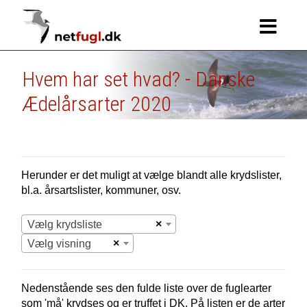
Hvem har set hvad? - Danske
Ædelårsarter 2020
Herunder er det muligt at vælge blandt alle krydslister,
bl.a. årsartslister, kommuner, osv.
×
Vælg krydsliste
×
Vælg visning
Nedenstående ses den fulde liste over de fuglearter
som 'må' krydses og er truffet i
DK.
På listen er de arter