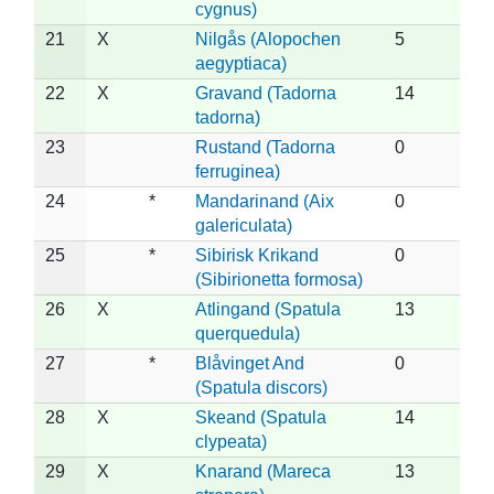
cygnus)
21
X
Nilgås (Alopochen
5
aegyptiaca)
22
X
Gravand (Tadorna
14
tadorna)
23
Rustand (Tadorna
0
ferruginea)
24
*
Mandarinand (Aix
0
galericulata)
25
*
Sibirisk Krikand
0
(Sibirionetta formosa)
26
X
Atlingand (Spatula
13
querquedula)
27
*
Blåvinget And
0
(Spatula discors)
28
X
Skeand (Spatula
14
clypeata)
29
X
Knarand (Mareca
13