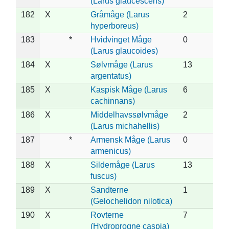
(Larus glaucescens)
182
X
Gråmåge (Larus
2
hyperboreus)
183
*
Hvidvinget Måge
0
(Larus glaucoides)
184
X
Sølvmåge (Larus
13
argentatus)
185
X
Kaspisk Måge (Larus
6
cachinnans)
186
X
Middelhavssølvmåge
2
(Larus michahellis)
187
*
Armensk Måge (Larus
0
armenicus)
188
X
Sildemåge (Larus
13
fuscus)
189
X
Sandterne
1
(Gelochelidon nilotica)
190
X
Rovterne
7
(Hydroprogne caspia)