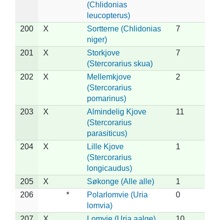
(Chlidonias
leucopterus)
200
X
Sortterne (Chlidonias
7
niger)
201
X
Storkjove
7
(Stercorarius skua)
202
X
Mellemkjove
2
(Stercorarius
pomarinus)
203
X
Almindelig Kjove
11
(Stercorarius
parasiticus)
204
X
Lille Kjove
1
(Stercorarius
longicaudus)
205
X
Søkonge (Alle alle)
1
206
*
Polarlomvie (Uria
0
lomvia)
207
X
Lomvie (Uria aalge)
10