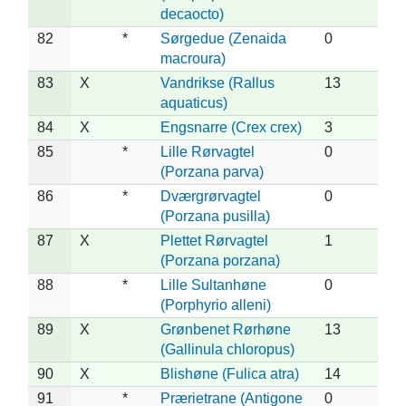
decaocto)
82
*
Sørgedue (Zenaida
0
macroura)
83
X
Vandrikse (Rallus
13
aquaticus)
84
X
Engsnarre (Crex crex)
3
85
*
Lille Rørvagtel
0
(Porzana parva)
86
*
Dværgrørvagtel
0
(Porzana pusilla)
87
X
Plettet Rørvagtel
1
(Porzana porzana)
88
*
Lille Sultanhøne
0
(Porphyrio alleni)
89
X
Grønbenet Rørhøne
13
(Gallinula chloropus)
90
X
Blishøne (Fulica atra)
14
91
*
Prærietrane (Antigone
0