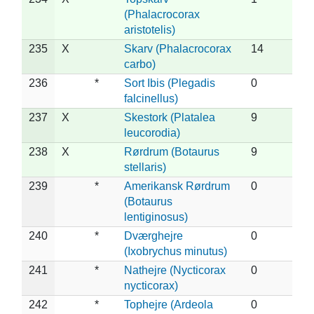
(Phalacrocorax
aristotelis)
235
X
Skarv (Phalacrocorax
14
carbo)
236
*
Sort Ibis (Plegadis
0
falcinellus)
237
X
Skestork (Platalea
9
leucorodia)
238
X
Rørdrum (Botaurus
9
stellaris)
239
*
Amerikansk Rørdrum
0
(Botaurus
lentiginosus)
240
*
Dværghejre
0
(Ixobrychus minutus)
241
*
Nathejre (Nycticorax
0
nycticorax)
242
*
Tophejre (Ardeola
0