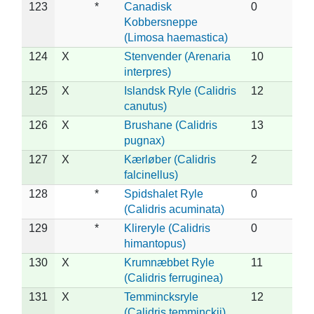
123
*
Canadisk
0
Kobbersneppe
(Limosa haemastica)
124
X
Stenvender (Arenaria
10
interpres)
125
X
Islandsk Ryle (Calidris
12
canutus)
126
X
Brushane (Calidris
13
pugnax)
127
X
Kærløber (Calidris
2
falcinellus)
128
*
Spidshalet Ryle
0
(Calidris acuminata)
129
*
Klireryle (Calidris
0
himantopus)
130
X
Krumnæbbet Ryle
11
(Calidris ferruginea)
131
X
Temmincksryle
12
(Calidris temminckii)