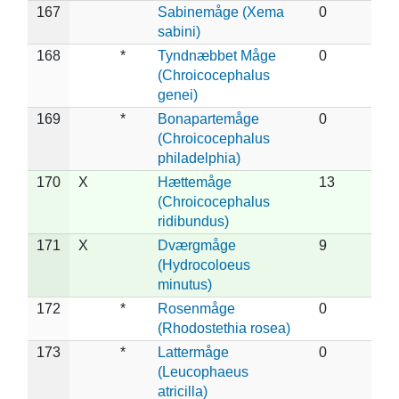
167
Sabinemåge (Xema
0
sabini)
168
*
Tyndnæbbet Måge
0
(Chroicocephalus
genei)
169
*
Bonapartemåge
0
(Chroicocephalus
philadelphia)
170
X
Hættemåge
13
(Chroicocephalus
ridibundus)
171
X
Dværgmåge
9
(Hydrocoloeus
minutus)
172
*
Rosenmåge
0
(Rhodostethia rosea)
173
*
Lattermåge
0
(Leucophaeus
atricilla)