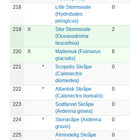
218
Lille Stormsvale
0
(Hydrobates
pelagicus)
219
X
Stor Stormsvale
2
(Oceanodroma
leucorhoa)
220
X
Mallemuk (Fulmarus
6
glacialis)
221
*
Scopolis Skråpe
0
(Calonectris
diomedea)
222
*
Atlantisk Skråpe
0
(Calonectris borealis)
223
Sodfarvet Skråpe
0
(Ardenna grisea)
224
*
Storskråpe (Ardenna
0
gravis)
225
Almindelig Skråpe
0