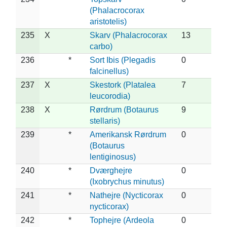
(Phalacrocorax
aristotelis)
235
X
Skarv (Phalacrocorax
13
carbo)
236
*
Sort Ibis (Plegadis
0
falcinellus)
237
X
Skestork (Platalea
7
leucorodia)
238
X
Rørdrum (Botaurus
9
stellaris)
239
*
Amerikansk Rørdrum
0
(Botaurus
lentiginosus)
240
*
Dværghejre
0
(Ixobrychus minutus)
241
*
Nathejre (Nycticorax
0
nycticorax)
242
*
Tophejre (Ardeola
0