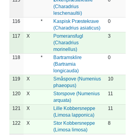
(Charadrius
leschenaultii)
116
*
Kaspisk Præstekrave
0
(Charadrius asiaticus)
117
X
Pomeransfugl
3
(Charadrius
morinellus)
118
*
Bartramsklire
0
(Bartramia
longicauda)
119
X
Småspove (Numenius
10
phaeopus)
120
X
Storspove (Numenius
11
arquata)
121
X
Lille Kobbersneppe
11
(Limosa lapponica)
122
X
Stor Kobbersneppe
8
(Limosa limosa)