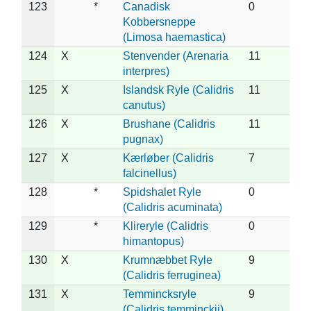
123
*
Canadisk
0
Kobbersneppe
(Limosa haemastica)
124
X
Stenvender (Arenaria
11
interpres)
125
X
Islandsk Ryle (Calidris
11
canutus)
126
X
Brushane (Calidris
11
pugnax)
127
X
Kærløber (Calidris
7
falcinellus)
128
*
Spidshalet Ryle
0
(Calidris acuminata)
129
*
Klireryle (Calidris
0
himantopus)
130
X
Krumnæbbet Ryle
9
(Calidris ferruginea)
131
X
Temmincksryle
9
(Calidris temminckii)