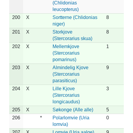
(Chlidonias
leucopterus)
200
X
Sortterne (Chlidonias
8
niger)
201
X
Storkjove
8
(Stercorarius skua)
202
X
Mellemkjove
1
(Stercorarius
pomarinus)
203
X
Almindelig Kjove
9
(Stercorarius
parasiticus)
204
X
Lille Kjove
3
(Stercorarius
longicaudus)
205
X
Søkonge (Alle alle)
5
206
*
Polarlomvie (Uria
0
lomvia)
207
X
Lomvie (Uria aalge)
9