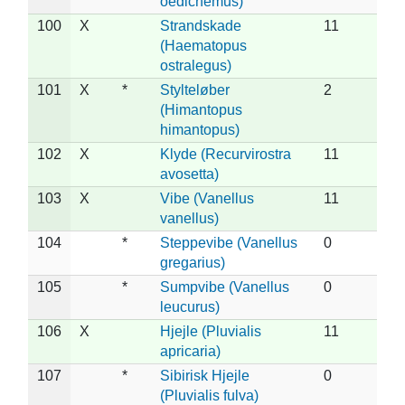
oedicnemus)
100
X
Strandskade
11
(Haematopus
ostralegus)
101
X
*
Stylteløber
2
(Himantopus
himantopus)
102
X
Klyde (Recurvirostra
11
avosetta)
103
X
Vibe (Vanellus
11
vanellus)
104
*
Steppevibe (Vanellus
0
gregarius)
105
*
Sumpvibe (Vanellus
0
leucurus)
106
X
Hjejle (Pluvialis
11
apricaria)
107
*
Sibirisk Hjejle
0
(Pluvialis fulva)