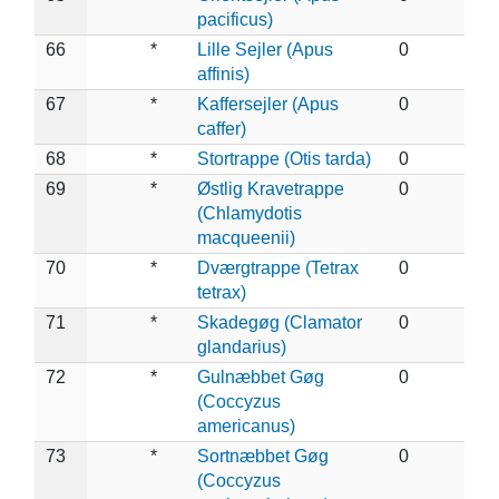
pacificus)
66
*
Lille Sejler (Apus
0
affinis)
67
*
Kaffersejler (Apus
0
caffer)
68
*
Stortrappe (Otis tarda)
0
69
*
Østlig Kravetrappe
0
(Chlamydotis
macqueenii)
70
*
Dværgtrappe (Tetrax
0
tetrax)
71
*
Skadegøg (Clamator
0
glandarius)
72
*
Gulnæbbet Gøg
0
(Coccyzus
americanus)
73
*
Sortnæbbet Gøg
0
(Coccyzus