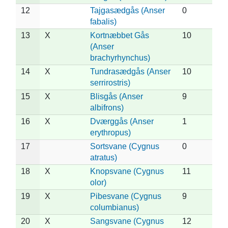
12
Tajgasædgås (Anser
0
fabalis)
13
X
Kortnæbbet Gås
10
(Anser
brachyrhynchus)
14
X
Tundrasædgås (Anser
10
serrirostris)
15
X
Blisgås (Anser
9
albifrons)
16
X
Dværggås (Anser
1
erythropus)
17
Sortsvane (Cygnus
0
atratus)
18
X
Knopsvane (Cygnus
11
olor)
19
X
Pibesvane (Cygnus
9
columbianus)
20
X
Sangsvane (Cygnus
12