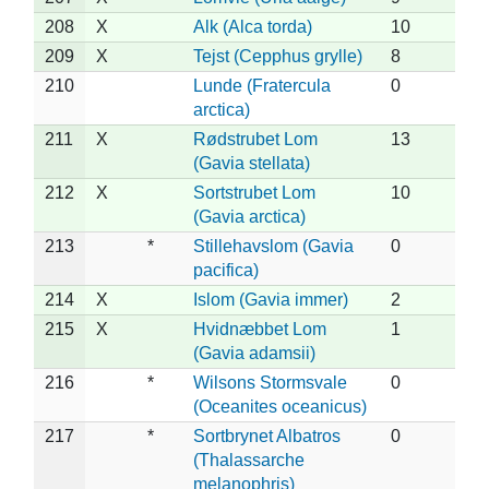
208
X
Alk (Alca torda)
10
209
X
Tejst (Cepphus grylle)
8
210
Lunde (Fratercula
0
arctica)
211
X
Rødstrubet Lom
13
(Gavia stellata)
212
X
Sortstrubet Lom
10
(Gavia arctica)
213
*
Stillehavslom (Gavia
0
pacifica)
214
X
Islom (Gavia immer)
2
215
X
Hvidnæbbet Lom
1
(Gavia adamsii)
216
*
Wilsons Stormsvale
0
(Oceanites oceanicus)
217
*
Sortbrynet Albatros
0
(Thalassarche
melanophris)