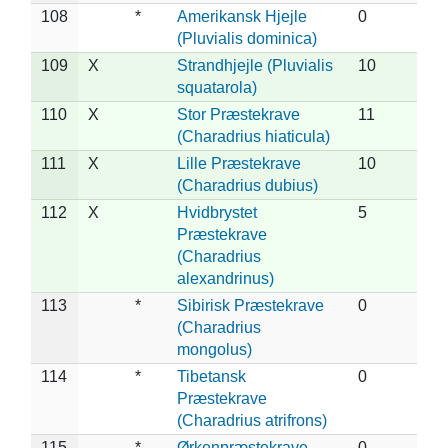
108
*
Amerikansk Hjejle
0
(Pluvialis dominica)
109
X
Strandhjejle (Pluvialis
10
squatarola)
110
X
Stor Præstekrave
11
(Charadrius hiaticula)
111
X
Lille Præstekrave
10
(Charadrius dubius)
112
X
Hvidbrystet
5
Præstekrave
(Charadrius
alexandrinus)
113
*
Sibirisk Præstekrave
0
(Charadrius
mongolus)
114
*
Tibetansk
0
Præstekrave
(Charadrius atrifrons)
115
*
Ørkenpræstekrave
0