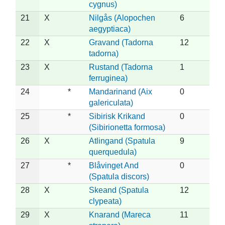
cygnus)
21
X
Nilgås (Alopochen
6
aegyptiaca)
22
X
Gravand (Tadorna
12
tadorna)
23
X
Rustand (Tadorna
1
ferruginea)
24
*
Mandarinand (Aix
0
galericulata)
25
*
Sibirisk Krikand
0
(Sibirionetta formosa)
26
X
Atlingand (Spatula
9
querquedula)
27
*
Blåvinget And
0
(Spatula discors)
28
X
Skeand (Spatula
12
clypeata)
29
X
Knarand (Mareca
11