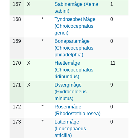
167
X
Sabinemåge (Xema
1
sabini)
168
*
Tyndnæbbet Måge
0
(Chroicocephalus
genei)
169
*
Bonapartemåge
0
(Chroicocephalus
philadelphia)
170
X
Hættemåge
11
(Chroicocephalus
ridibundus)
171
X
Dværgmåge
9
(Hydrocoloeus
minutus)
172
*
Rosenmåge
0
(Rhodostethia rosea)
173
*
Lattermåge
0
(Leucophaeus
atricilla)