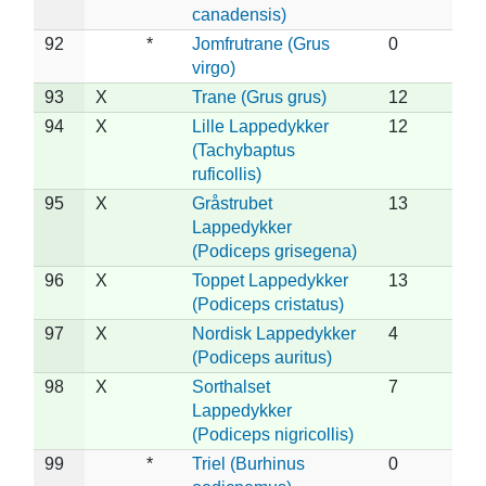
canadensis)
92
*
Jomfrutrane (Grus
0
virgo)
93
X
Trane (Grus grus)
12
94
X
Lille Lappedykker
12
(Tachybaptus
ruficollis)
95
X
Gråstrubet
13
Lappedykker
(Podiceps grisegena)
96
X
Toppet Lappedykker
13
(Podiceps cristatus)
97
X
Nordisk Lappedykker
4
(Podiceps auritus)
98
X
Sorthalset
7
Lappedykker
(Podiceps nigricollis)
99
*
Triel (Burhinus
0