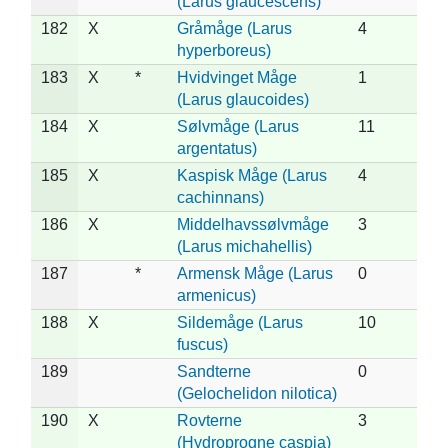
(Larus glaucescens)
182
X
Gråmåge (Larus
4
hyperboreus)
183
X
*
Hvidvinget Måge
1
(Larus glaucoides)
184
X
Sølvmåge (Larus
11
argentatus)
185
X
Kaspisk Måge (Larus
4
cachinnans)
186
X
Middelhavssølvmåge
3
(Larus michahellis)
187
*
Armensk Måge (Larus
0
armenicus)
188
X
Sildemåge (Larus
10
fuscus)
189
Sandterne
0
(Gelochelidon nilotica)
190
X
Rovterne
3
(Hydroprogne caspia)