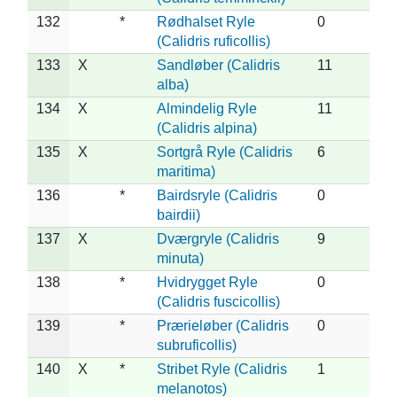
132
*
Rødhalset Ryle
0
(Calidris ruficollis)
133
X
Sandløber (Calidris
11
alba)
134
X
Almindelig Ryle
11
(Calidris alpina)
135
X
Sortgrå Ryle (Calidris
6
maritima)
136
*
Bairdsryle (Calidris
0
bairdii)
137
X
Dværgryle (Calidris
9
minuta)
138
*
Hvidrygget Ryle
0
(Calidris fuscicollis)
139
*
Prærieløber (Calidris
0
subruficollis)
140
X
*
Stribet Ryle (Calidris
1
melanotos)