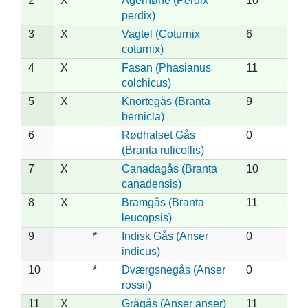
2
X
Agerhøne (Perdix
10
perdix)
3
X
Vagtel (Coturnix
6
coturnix)
4
X
Fasan (Phasianus
11
colchicus)
5
X
Knortegås (Branta
9
bernicla)
6
Rødhalset Gås
0
(Branta ruficollis)
7
X
Canadagås (Branta
10
canadensis)
8
X
Bramgås (Branta
11
leucopsis)
9
*
Indisk Gås (Anser
0
indicus)
10
*
Dværgsnegås (Anser
0
rossii)
11
X
Grågås (Anser anser)
11