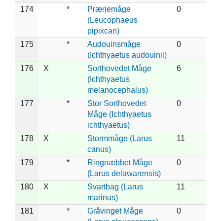
174
*
Præriemåge
0
(Leucophaeus
pipixcan)
175
*
Audouinsmåge
0
(Ichthyaetus audouinii)
176
X
Sorthovedet Måge
6
(Ichthyaetus
melanocephalus)
177
*
Stor Sorthovedet
0
Måge (Ichthyaetus
ichthyaetus)
178
X
Stormmåge (Larus
11
canus)
179
*
Ringnæbbet Måge
0
(Larus delawarensis)
180
X
Svartbag (Larus
11
marinus)
181
*
Gråvinget Måge
0