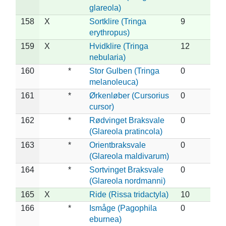
glareola)
158
X
Sortklire (Tringa
9
erythropus)
159
X
Hvidklire (Tringa
12
nebularia)
160
*
Stor Gulben (Tringa
0
melanoleuca)
161
*
Ørkenløber (Cursorius
0
cursor)
162
*
Rødvinget Braksvale
0
(Glareola pratincola)
163
*
Orientbraksvale
0
(Glareola maldivarum)
164
*
Sortvinget Braksvale
0
(Glareola nordmanni)
165
X
Ride (Rissa tridactyla)
10
166
*
Ismåge (Pagophila
0
eburnea)