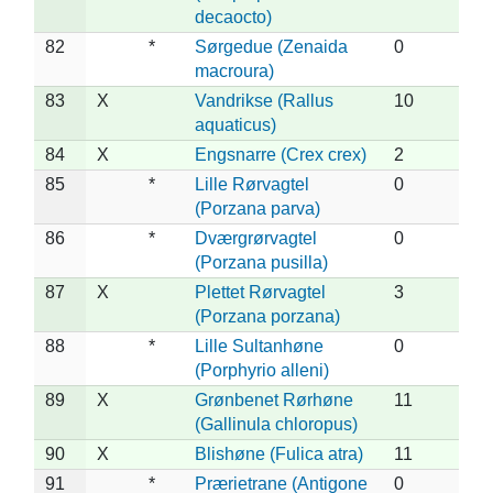
decaocto)
82
*
Sørgedue (Zenaida
0
macroura)
83
X
Vandrikse (Rallus
10
aquaticus)
84
X
Engsnarre (Crex crex)
2
85
*
Lille Rørvagtel
0
(Porzana parva)
86
*
Dværgrørvagtel
0
(Porzana pusilla)
87
X
Plettet Rørvagtel
3
(Porzana porzana)
88
*
Lille Sultanhøne
0
(Porphyrio alleni)
89
X
Grønbenet Rørhøne
11
(Gallinula chloropus)
90
X
Blishøne (Fulica atra)
11
91
*
Prærietrane (Antigone
0