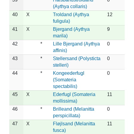
(Aythya collaris)
40
X
Troldand (Aythya
12
fuligula)
41
X
Bjergand (Aythya
9
marila)
42
*
Lille Bjergand (Aythya
0
affinis)
43
*
Stellersand (Polysticta
0
stelleri)
44
*
Kongeederfugl
0
(Somateria
spectabilis)
45
X
Ederfugl (Somateria
11
mollissima)
46
*
Brilleand (Melanitta
0
perspicillata)
47
X
Fløjlsand (Melanitta
11
fusca)