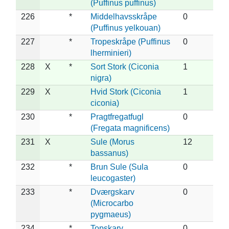
(Puffinus puffinus)
226
*
Middelhavsskråpe
0
(Puffinus yelkouan)
227
*
Tropeskråpe (Puffinus
0
lherminieri)
228
X
*
Sort Stork (Ciconia
1
nigra)
229
X
Hvid Stork (Ciconia
1
ciconia)
230
*
Pragtfregatfugl
0
(Fregata magnificens)
231
X
Sule (Morus
12
bassanus)
232
*
Brun Sule (Sula
0
leucogaster)
233
*
Dværgskarv
0
(Microcarbo
pygmaeus)
234
*
Topskarv
0