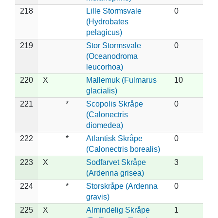
218
Lille Stormsvale
0
(Hydrobates
pelagicus)
219
Stor Stormsvale
0
(Oceanodroma
leucorhoa)
220
X
Mallemuk (Fulmarus
10
glacialis)
221
*
Scopolis Skråpe
0
(Calonectris
diomedea)
222
*
Atlantisk Skråpe
0
(Calonectris borealis)
223
X
Sodfarvet Skråpe
3
(Ardenna grisea)
224
*
Storskråpe (Ardenna
0
gravis)
225
X
Almindelig Skråpe
1