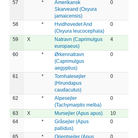
57
*
Amerikansk
0
Skarveand (Oxyura
jamaicensis)
58
*
Hvidhovedet And
0
(Oxyura leucocephala)
59
X
Natravn (Caprimulgus
4
europaeus)
60
*
Ørkennatravn
0
(Caprimulgus
aegyptius)
61
*
Tornhalesejler
0
(Hirundapus
caudacutus)
62
*
Alpesejler
0
(Tachymarptis melba)
63
X
Mursejler (Apus apus)
10
64
*
Gråsejler (Apus
0
pallidus)
65
*
Orientsejler (Apus
0