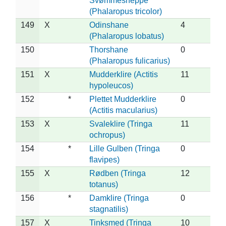
Svømmesneppe
(Phalaropus tricolor)
149
X
Odinshane
4
(Phalaropus lobatus)
150
Thorshane
0
(Phalaropus fulicarius)
151
X
Mudderklire (Actitis
11
hypoleucos)
152
*
Plettet Mudderklire
0
(Actitis macularius)
153
X
Svaleklire (Tringa
11
ochropus)
154
*
Lille Gulben (Tringa
0
flavipes)
155
X
Rødben (Tringa
12
totanus)
156
*
Damklire (Tringa
0
stagnatilis)
157
X
Tinksmed (Tringa
10