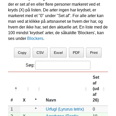
der er set af en eller flere personer markeret ved et
kryds (X) på listen. De arter ingen har krydset, er
markeret med et "0" under "Set af". For alle arter kan
man ved at klikke på artsnavnet se hvem der har, og
hvem der ikke har, set den aktuelle art. En liste med de
100 mindst 'krydset' arter, de såkaldte 'Blockers', kan
ses under
Blockers
.
Copy
CSV
Excel
PDF
Print
Søg:
Set
af
(ud
af
#
X
*
Navn
26)
1
*
Urfugl (Lyrurus tetrix)
0