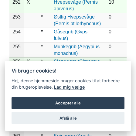
252
X
Hvepsevåge (Pernis
10
apivorus)
253
*
Østlig Hvepsevåge
0
(Pernis ptilorhynchus)
254
*
Gåsegrib (Gyps
0
fulvus)
255
*
Munkegrib (Aegypius
0
monachus)
256
X
*
Slangeørn (Circaetus
1
gallicus)
Vi bruger cookies!
257
X
*
Lille Skrigeørn
1
Hej, denne hjemmeside bruger cookies til at forbedre
(Clanga pomarina)
din brugeroplevelse.
Lad mig vælge
258
*
Stor Skrigeørn
0
(Clanga clanga)
Accepter alle
259
X
*
Dværgørn (Hieraaetus
1
pennatus)
Afslå alle
260
*
Steppeørn (Aquila
0
nipalensis)
261
*
Kejserørn (Aquila
0