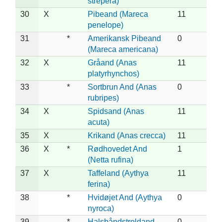
strepera)
30
X
Pibeand (Mareca
11
penelope)
31
*
Amerikansk Pibeand
0
(Mareca americana)
32
X
Gråand (Anas
11
platyrhynchos)
33
*
Sortbrun And (Anas
0
rubripes)
34
X
Spidsand (Anas
11
acuta)
35
X
Krikand (Anas crecca)
11
36
X
*
Rødhovedet And
1
(Netta rufina)
37
X
Taffeland (Aythya
11
ferina)
38
*
Hvidøjet And (Aythya
0
nyroca)
39
*
Halsbåndstroldand
0