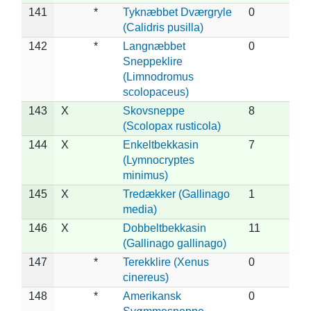
141
*
Tyknæbbet Dværgryle
0
(Calidris pusilla)
142
*
Langnæbbet
0
Sneppeklire
(Limnodromus
scolopaceus)
143
X
Skovsneppe
8
(Scolopax rusticola)
144
X
Enkeltbekkasin
7
(Lymnocryptes
minimus)
145
X
Tredækker (Gallinago
1
media)
146
X
Dobbeltbekkasin
11
(Gallinago gallinago)
147
*
Terekklire (Xenus
0
cinereus)
148
*
Amerikansk
0