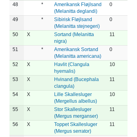
48
*
Amerikansk Fløjlsand
0
(Melanitta deglandi)
49
*
Sibirisk Fløjlsand
0
(Melanitta stejnegeri)
50
X
Sortand (Melanitta
11
nigra)
51
*
Amerikansk Sortand
0
(Melanitta americana)
52
X
Havlit (Clangula
10
hyemalis)
53
X
Hvinand (Bucephala
11
clangula)
54
X
Lille Skallesluger
10
(Mergellus albellus)
55
X
Stor Skallesluger
11
(Mergus merganser)
56
X
Toppet Skallesluger
11
(Mergus serrator)