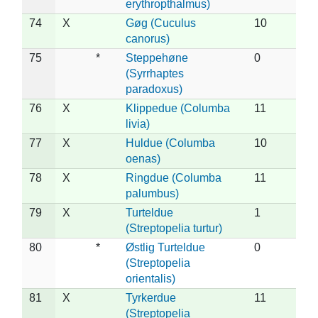
erythropthalmus)
74
X
Gøg (Cuculus
10
canorus)
75
*
Steppehøne
0
(Syrrhaptes
paradoxus)
76
X
Klippedue (Columba
11
livia)
77
X
Huldue (Columba
10
oenas)
78
X
Ringdue (Columba
11
palumbus)
79
X
Turteldue
1
(Streptopelia turtur)
80
*
Østlig Turteldue
0
(Streptopelia
orientalis)
81
X
Tyrkerdue
11
(Streptopelia