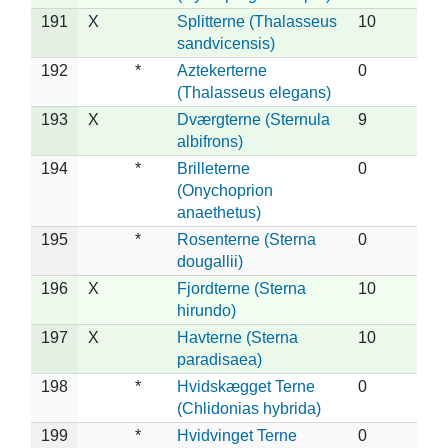
191
X
Splitterne (Thalasseus
10
sandvicensis)
192
*
Aztekerterne
0
(Thalasseus elegans)
193
X
Dværgterne (Sternula
9
albifrons)
194
*
Brilleterne
0
(Onychoprion
anaethetus)
195
*
Rosenterne (Sterna
0
dougallii)
196
X
Fjordterne (Sterna
10
hirundo)
197
X
Havterne (Sterna
10
paradisaea)
198
*
Hvidskægget Terne
0
(Chlidonias hybrida)
199
*
Hvidvinget Terne
0