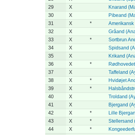
29
X
Knarand (Ma
30
X
Pibeand (Ma
31
X
*
Amerikansk 
32
X
Gråand (Ana
33
X
*
Sortbrun And
34
X
Spidsand (A
35
X
Krikand (An
36
X
*
Rødhovedet 
37
X
Taffeland (A
38
X
*
Hvidøjet An
39
X
*
Halsbåndstro
40
X
Troldand (Ay
41
X
Bjergand (Ay
42
X
*
Lille Bjergan
43
X
*
Stellersand (
44
X
*
Kongeederfug