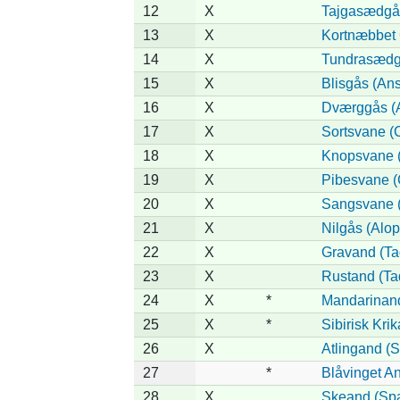
12
X
Tajgasædgås
13
X
Kortnæbbet 
14
X
Tundrasædgås
15
X
Blisgås (Ans
16
X
Dværggås (A
17
X
Sortsvane (
18
X
Knopsvane (
19
X
Pibesvane (
20
X
Sangsvane 
21
X
Nilgås (Alo
22
X
Gravand (Ta
23
X
Rustand (Ta
24
X
*
Mandarinand 
25
X
*
Sibirisk Kri
26
X
Atlingand (
27
*
Blåvinget An
28
X
Skeand (Spa