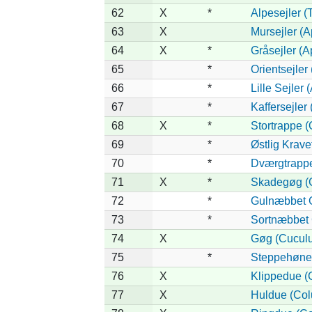
62
X
*
Alpesejler (
63
X
Mursejler (
64
X
*
Gråsejler (A
65
*
Orientsejler
66
*
Lille Sejler 
67
*
Kaffersejler 
68
X
*
Stortrappe (O
69
*
Østlig Krav
70
*
Dværgtrappe 
71
X
*
Skadegøg (C
72
*
Gulnæbbet 
73
*
Sortnæbbet 
74
X
Gøg (Cuculu
75
*
Steppehøne 
76
X
Klippedue (
77
X
Huldue (Co