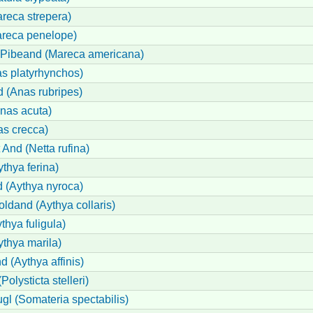
reca strepera)
reca penelope)
Pibeand (Mareca americana)
s platyrhynchos)
 (Anas rubripes)
nas acuta)
as crecca)
And (Netta rufina)
ythya ferina)
d (Aythya nyroca)
ldand (Aythya collaris)
thya fuligula)
thya marila)
d (Aythya affinis)
Polysticta stelleri)
l (Somateria spectabilis)