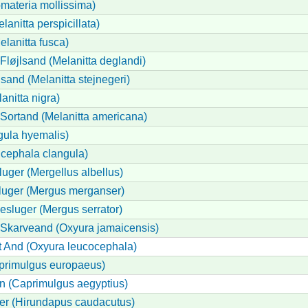
materia mollissima)
lanitta perspicillata)
elanitta fusca)
løjlsand (Melanitta deglandi)
lsand (Melanitta stejnegeri)
anitta nigra)
Sortand (Melanitta americana)
gula hyemalis)
cephala clangula)
sluger (Mergellus albellus)
sluger (Mergus merganser)
esluger (Mergus serrator)
Skarveand (Oxyura jamaicensis)
 And (Oxyura leucocephala)
primulgus europaeus)
n (Caprimulgus aegyptius)
ler (Hirundapus caudacutus)