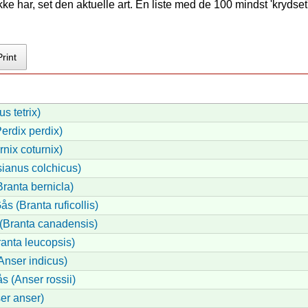
e har, set den aktuelle art. En liste med de 100 mindst 'krydset'
Print
us tetrix)
erdix perdix)
rnix coturnix)
ianus colchicus)
ranta bernicla)
s (Branta ruficollis)
Branta canadensis)
anta leucopsis)
Anser indicus)
 (Anser rossii)
er anser)