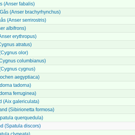
 (Anser fabalis)
Gås (Anser brachyrhynchus)
 (Anser serrirostris)
er albifrons)
nser erythropus)
Cygnus atratus)
Cygnus olor)
Cygnus columbianus)
(Cygnus cygnus)
pochen aegyptiaca)
dorna tadorna)
dorna ferruginea)
(Aix galericulata)
kand (Sibirionetta formosa)
Spatula querquedula)
d (Spatula discors)
tula clypeata)