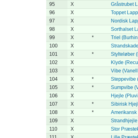
95
X
Gråstrubet 
96
X
Toppet Lapp
97
X
Nordisk Lap
98
X
Sorthalset L
99
X
*
Triel (Burh
100
X
Strandskade
101
X
*
Stylteløber
102
X
Klyde (Recur
103
X
Vibe (Vanell
104
X
*
Steppevibe (
105
X
*
Sumpvibe (V
106
X
Hjejle (Pluvi
107
X
*
Sibirisk Hjej
108
X
*
Amerikansk H
109
X
Strandhjejle
110
X
Stor Præstek
111
X
Lille Præste