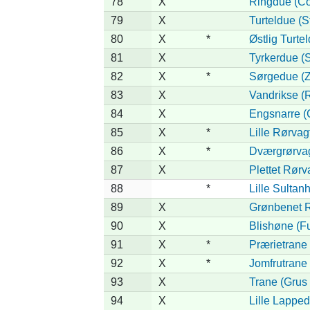
78
X
Ringdue (C
79
X
Turteldue (St
80
X
*
Østlig Turtel
81
X
Tyrkerdue (S
82
X
*
Sørgedue (Z
83
X
Vandrikse (R
84
X
Engsnarre (
85
X
*
Lille Rørvag
86
X
*
Dværgrørvagt
87
X
Plettet Rørv
88
*
Lille Sultan
89
X
Grønbenet R
90
X
Blishøne (Fu
91
X
*
Prærietrane
92
X
*
Jomfrutrane 
93
X
Trane (Grus 
94
X
Lille Lapped