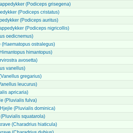
Lappedykker (Podiceps grisegena)
edykker (Podiceps cristatus)
pedykker (Podiceps auritus)
appedykker (Podiceps nigricollis)
inus oedicnemus)
 (Haematopus ostralegus)
 (Himantopus himantopus)
virostra avosetta)
us vanellus)
Vanellus gregarius)
anellus leucurus)
alis apricaria)
le (Pluvialis fulva)
jejle (Pluvialis dominica)
 (Pluvialis squatarola)
rave (Charadrius hiaticula)
krave (Charadrius dubius)