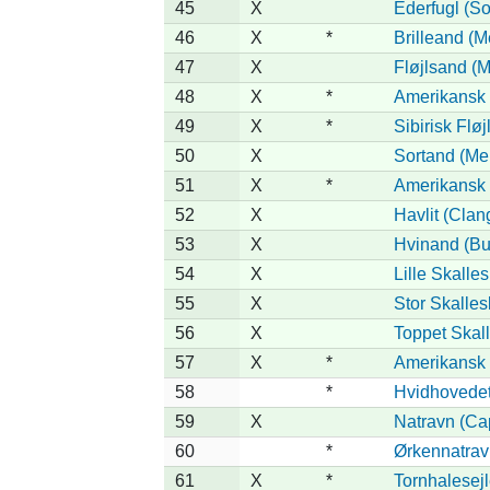
45
X
Ederfugl (So
46
X
*
Brilleand (Me
47
X
Fløjlsand (M
48
X
*
Amerikansk F
49
X
*
Sibirisk Fløj
50
X
Sortand (Mel
51
X
*
Amerikansk 
52
X
Havlit (Clan
53
X
Hvinand (Bu
54
X
Lille Skalle
55
X
Stor Skalle
56
X
Toppet Skall
57
X
*
Amerikansk 
58
*
Hvidhovedet
59
X
Natravn (Ca
60
*
Ørkennatrav
61
X
*
Tornhalesej