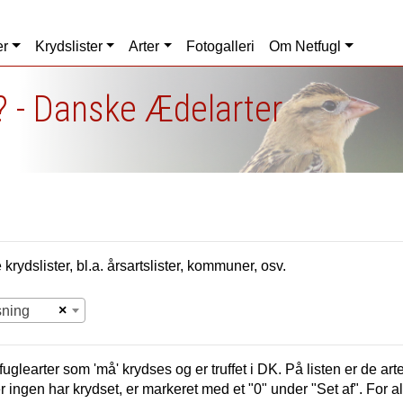
er
Krydslister
Arter
Fotogalleri
Om Netfugl
? - Danske Ædelarter
krydslister, bl.a. årsartslister, kommuner, osv.
×
sning
uglearter som 'må' krydses og er truffet i
DK.
På listen er de arte
er ingen har krydset, er markeret med et "0" under "Set af". For a