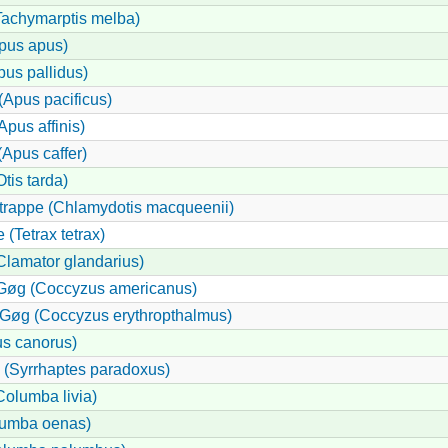
Tachymarptis melba)
Apus apus)
pus pallidus)
 (Apus pacificus)
(Apus affinis)
(Apus caffer)
tis tarda)
etrappe (Chlamydotis macqueenii)
(Tetrax tetrax)
lamator glandarius)
Gøg (Coccyzus americanus)
Gøg (Coccyzus erythropthalmus)
s canorus)
(Syrrhaptes paradoxus)
Columba livia)
lumba oenas)