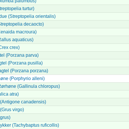
olumba palumbus)
reptopelia turtur)
due (Streptopelia orientalis)
treptopelia decaocto)
enaida macroura)
allus aquaticus)
Crex crex)
tel (Porzana parva)
el (Porzana pusilla)
agtel (Porzana porzana)
høne (Porphyrio alleni)
ørhøne (Gallinula chloropus)
lica atra)
 (Antigone canadensis)
(Grus virgo)
grus)
ykker (Tachybaptus ruficollis)