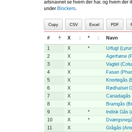
artsnavnet se hvem der har, og hvem der ikk
under
Blockers
.
Copy
CSV
Excel
PDF
#
X
*
Navn
1
X
*
Urfugl (Lyrur
2
X
Agerhøne (P
3
X
Vagtel (Cotu
4
X
Fasan (Phas
5
X
Knortegås (B
6
X
Rødhalset Gå
7
X
Canadagås (
8
X
Bramgås (Br
9
X
*
Indisk Gås (
10
X
*
Dværgsnegås
11
X
Grågås (Ans