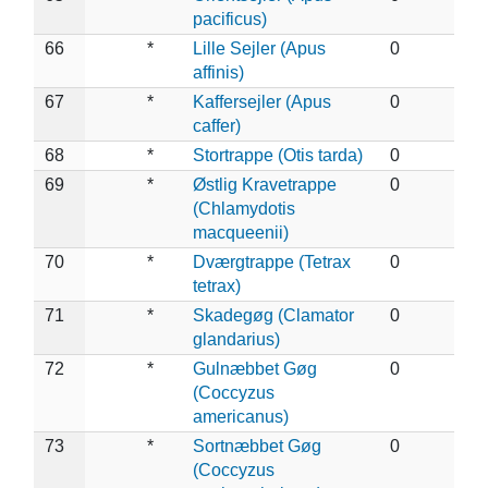
pacificus)
66
*
Lille Sejler (Apus
0
affinis)
67
*
Kaffersejler (Apus
0
caffer)
68
*
Stortrappe (Otis tarda)
0
69
*
Østlig Kravetrappe
0
(Chlamydotis
macqueenii)
70
*
Dværgtrappe (Tetrax
0
tetrax)
71
*
Skadegøg (Clamator
0
glandarius)
72
*
Gulnæbbet Gøg
0
(Coccyzus
americanus)
73
*
Sortnæbbet Gøg
0
(Coccyzus