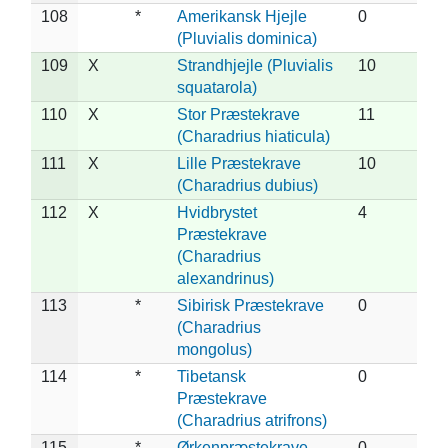
108
*
Amerikansk Hjejle
0
(Pluvialis dominica)
109
X
Strandhjejle (Pluvialis
10
squatarola)
110
X
Stor Præstekrave
11
(Charadrius hiaticula)
111
X
Lille Præstekrave
10
(Charadrius dubius)
112
X
Hvidbrystet
4
Præstekrave
(Charadrius
alexandrinus)
113
*
Sibirisk Præstekrave
0
(Charadrius
mongolus)
114
*
Tibetansk
0
Præstekrave
(Charadrius atrifrons)
115
*
Ørkenpræstekrave
0