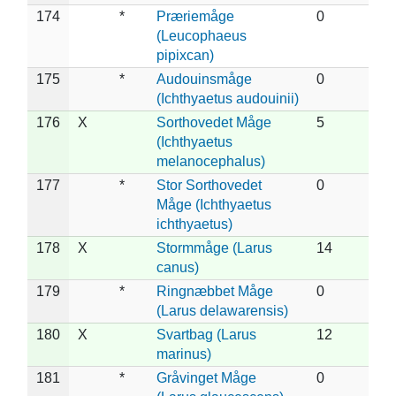
174
*
Præriemåge
0
(Leucophaeus
pipixcan)
175
*
Audouinsmåge
0
(Ichthyaetus audouinii)
176
X
Sorthovedet Måge
5
(Ichthyaetus
melanocephalus)
177
*
Stor Sorthovedet
0
Måge (Ichthyaetus
ichthyaetus)
178
X
Stormmåge (Larus
14
canus)
179
*
Ringnæbbet Måge
0
(Larus delawarensis)
180
X
Svartbag (Larus
12
marinus)
181
*
Gråvinget Måge
0