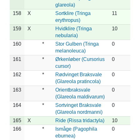
glareola)
158
X
Sortklire (Tringa
11
erythropus)
159
X
Hvidklire (Tringa
10
nebularia)
160
*
Stor Gulben (Tringa
0
melanoleuca)
161
*
Ørkenløber (Cursorius
0
cursor)
162
*
Rødvinget Braksvale
0
(Glareola pratincola)
163
*
Orientbraksvale
0
(Glareola maldivarum)
164
*
Sortvinget Braksvale
0
(Glareola nordmanni)
165
X
Ride (Rissa tridactyla)
10
166
*
Ismåge (Pagophila
0
eburnea)