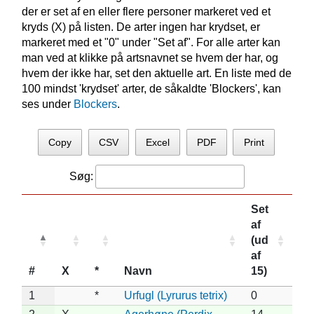
der er set af en eller flere personer markeret ved et
kryds (X) på listen. De arter ingen har krydset, er
markeret med et "0" under "Set af". For alle arter kan
man ved at klikke på artsnavnet se hvem der har, og
hvem der ikke har, set den aktuelle art. En liste med de
100 mindst 'krydset' arter, de såkaldte 'Blockers', kan
ses under
Blockers
.
Copy
CSV
Excel
PDF
Print
Søg:
Set
af
(ud
af
#
X
*
Navn
15)
1
*
Urfugl (Lyrurus tetrix)
0