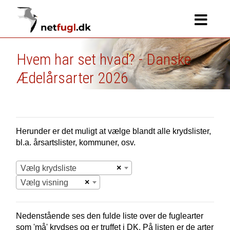
Hvem har set hvad? - Danske
Ædelårsarter 2026
Herunder er det muligt at vælge blandt alle krydslister,
bl.a. årsartslister, kommuner, osv.
×
Vælg krydsliste
×
Vælg visning
Nedenstående ses den fulde liste over de fuglearter
som 'må' krydses og er truffet i
DK.
På listen er de arter