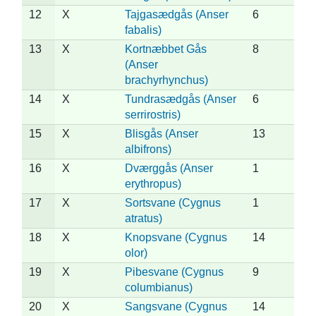
12
X
Tajgasædgås (Anser
6
fabalis)
13
X
Kortnæbbet Gås
8
(Anser
brachyrhynchus)
14
X
Tundrasædgås (Anser
6
serrirostris)
15
X
Blisgås (Anser
13
albifrons)
16
X
Dværggås (Anser
1
erythropus)
17
X
Sortsvane (Cygnus
1
atratus)
18
X
Knopsvane (Cygnus
14
olor)
19
X
Pibesvane (Cygnus
9
columbianus)
20
X
Sangsvane (Cygnus
14