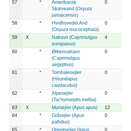
57
*
Amerikansk
0
Skarveand (Oxyura
jamaicensis)
58
*
Hvidhovedet And
0
(Oxyura leucocephala)
59
X
Natravn (Caprimulgus
4
europaeus)
60
*
Ørkennatravn
0
(Caprimulgus
aegyptius)
61
*
Tornhalesejler
0
(Hirundapus
caudacutus)
62
*
Alpesejler
0
(Tachymarptis melba)
63
X
Mursejler (Apus apus)
12
64
*
Gråsejler (Apus
0
pallidus)
65
*
Orientsejler (Apus
0