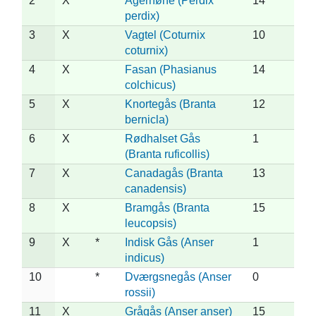
2
X
Agerhøne (Perdix
14
perdix)
3
X
Vagtel (Coturnix
10
coturnix)
4
X
Fasan (Phasianus
14
colchicus)
5
X
Knortegås (Branta
12
bernicla)
6
X
Rødhalset Gås
1
(Branta ruficollis)
7
X
Canadagås (Branta
13
canadensis)
8
X
Bramgås (Branta
15
leucopsis)
9
X
*
Indisk Gås (Anser
1
indicus)
10
*
Dværgsnegås (Anser
0
rossii)
11
X
Grågås (Anser anser)
15