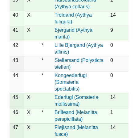
(Aythya collaris)
40
X
Troldand (Aythya
14
fuligula)
41
X
Bjergand (Aythya
9
marila)
42
*
Lille Bjergand (Aythya
0
affinis)
43
*
Stellersand (Polysticta
0
stelleri)
44
*
Kongeederfugl
0
(Somateria
spectabilis)
45
X
Ederfugl (Somateria
14
mollissima)
46
X
*
Brilleand (Melanitta
1
perspicillata)
47
X
Fløjlsand (Melanitta
14
fusca)