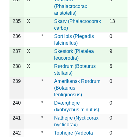
(Phalacrocorax
aristotelis)
235
X
Skarv (Phalacrocorax
13
carbo)
236
*
Sort Ibis (Plegadis
0
falcinellus)
237
X
Skestork (Platalea
9
leucorodia)
238
X
Rørdrum (Botaurus
6
stellaris)
239
*
Amerikansk Rørdrum
0
(Botaurus
lentiginosus)
240
*
Dværghejre
0
(Ixobrychus minutus)
241
*
Nathejre (Nycticorax
0
nycticorax)
242
*
Tophejre (Ardeola
0