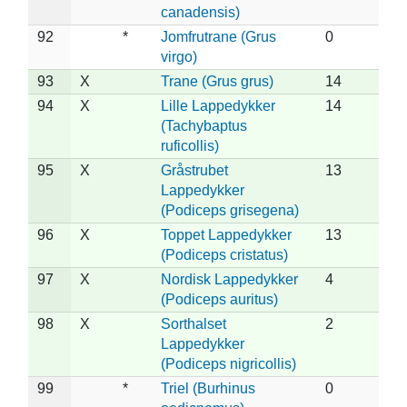
canadensis)
92
*
Jomfrutrane (Grus
0
virgo)
93
X
Trane (Grus grus)
14
94
X
Lille Lappedykker
14
(Tachybaptus
ruficollis)
95
X
Gråstrubet
13
Lappedykker
(Podiceps grisegena)
96
X
Toppet Lappedykker
13
(Podiceps cristatus)
97
X
Nordisk Lappedykker
4
(Podiceps auritus)
98
X
Sorthalset
2
Lappedykker
(Podiceps nigricollis)
99
*
Triel (Burhinus
0