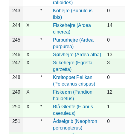
ralloides)
243
*
Kohejre (Bubulcus
0
ibis)
244
X
Fiskehejre (Ardea
14
cinerea)
245
*
Purpurhejre (Ardea
0
purpurea)
246
X
Sølvhejre (Ardea alba)
13
247
X
Silkehejre (Egretta
3
garzetta)
248
*
Krøltoppet Pelikan
0
(Pelecanus crispus)
249
X
Fiskeørn (Pandion
12
haliaetus)
250
X
*
Blå Glente (Elanus
1
caeruleus)
251
*
Ådselgrib (Neophron
0
percnopterus)