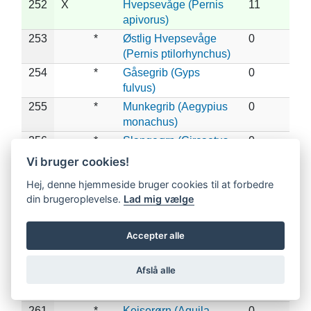
252
X
Hvepsevåge (Pernis
11
apivorus)
253
*
Østlig Hvepsevåge
0
(Pernis ptilorhynchus)
254
*
Gåsegrib (Gyps
0
fulvus)
255
*
Munkegrib (Aegypius
0
monachus)
256
*
Slangeørn (Circaetus
0
gallicus)
Vi bruger cookies!
257
X
*
Lille Skrigeørn
1
Hej, denne hjemmeside bruger cookies til at forbedre
(Clanga pomarina)
din brugeroplevelse.
Lad mig vælge
258
*
Stor Skrigeørn
0
(Clanga clanga)
Accepter alle
259
*
Dværgørn (Hieraaetus
0
pennatus)
Afslå alle
260
*
Steppeørn (Aquila
0
nipalensis)
261
*
Kejserørn (Aquila
0