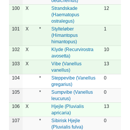
oedicnemus)
100
X
Strandskade
12
(Haematopus
ostralegus)
101
X
*
Stylteløber
1
(Himantopus
himantopus)
102
X
Klyde (Recurvirostra
10
avosetta)
103
X
Vibe (Vanellus
13
vanellus)
104
*
Steppevibe (Vanellus
0
gregarius)
105
*
Sumpvibe (Vanellus
0
leucurus)
106
X
Hjejle (Pluvialis
13
apricaria)
107
*
Sibirisk Hjejle
0
(Pluvialis fulva)