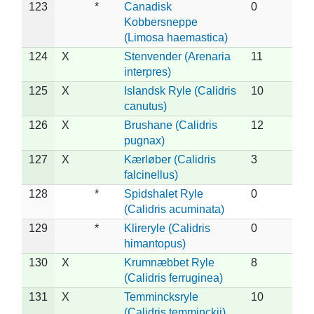
123
*
Canadisk
0
Kobbersneppe
(Limosa haemastica)
124
X
Stenvender (Arenaria
11
interpres)
125
X
Islandsk Ryle (Calidris
10
canutus)
126
X
Brushane (Calidris
12
pugnax)
127
X
Kærløber (Calidris
3
falcinellus)
128
*
Spidshalet Ryle
0
(Calidris acuminata)
129
*
Klireryle (Calidris
0
himantopus)
130
X
Krumnæbbet Ryle
8
(Calidris ferruginea)
131
X
Temmincksryle
10
(Calidris temminckii)