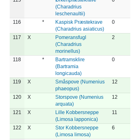
(Charadrius
leschenaultii)
116
*
Kaspisk Præstekrave
0
(Charadrius asiaticus)
117
X
Pomeransfugl
2
(Charadrius
morinellus)
118
*
Bartramsklire
0
(Bartramia
longicauda)
119
X
Småspove (Numenius
12
phaeopus)
120
X
Storspove (Numenius
12
arquata)
121
X
Lille Kobbersneppe
11
(Limosa lapponica)
122
X
Stor Kobbersneppe
6
(Limosa limosa)