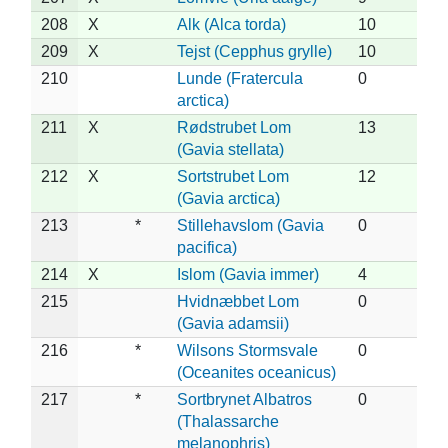
208
X
Alk (Alca torda)
10
209
X
Tejst (Cepphus grylle)
10
210
Lunde (Fratercula
0
arctica)
211
X
Rødstrubet Lom
13
(Gavia stellata)
212
X
Sortstrubet Lom
12
(Gavia arctica)
213
*
Stillehavslom (Gavia
0
pacifica)
214
X
Islom (Gavia immer)
4
215
Hvidnæbbet Lom
0
(Gavia adamsii)
216
*
Wilsons Stormsvale
0
(Oceanites oceanicus)
217
*
Sortbrynet Albatros
0
(Thalassarche
melanophris)