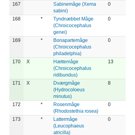
167
Sabinemåge (Xema
0
sabini)
168
*
Tyndnæbbet Måge
0
(Chroicocephalus
genei)
169
*
Bonapartemåge
0
(Chroicocephalus
philadelphia)
170
X
Hættemåge
13
(Chroicocephalus
ridibundus)
171
X
Dværgmåge
8
(Hydrocoloeus
minutus)
172
*
Rosenmåge
0
(Rhodostethia rosea)
173
*
Lattermåge
0
(Leucophaeus
atricilla)