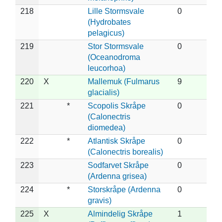
218
Lille Stormsvale
0
(Hydrobates
pelagicus)
219
Stor Stormsvale
0
(Oceanodroma
leucorhoa)
220
X
Mallemuk (Fulmarus
9
glacialis)
221
*
Scopolis Skråpe
0
(Calonectris
diomedea)
222
*
Atlantisk Skråpe
0
(Calonectris borealis)
223
Sodfarvet Skråpe
0
(Ardenna grisea)
224
*
Storskråpe (Ardenna
0
gravis)
225
X
Almindelig Skråpe
1