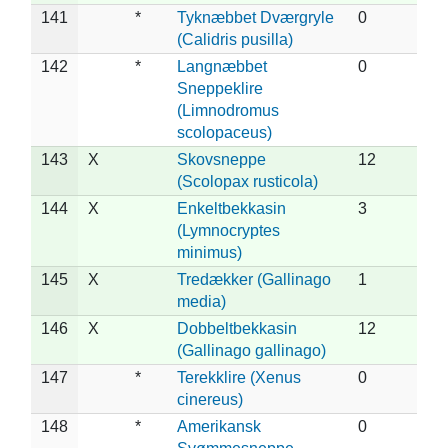
141
*
Tyknæbbet Dværgryle
0
(Calidris pusilla)
142
*
Langnæbbet
0
Sneppeklire
(Limnodromus
scolopaceus)
143
X
Skovsneppe
12
(Scolopax rusticola)
144
X
Enkeltbekkasin
3
(Lymnocryptes
minimus)
145
X
Tredækker (Gallinago
1
media)
146
X
Dobbeltbekkasin
12
(Gallinago gallinago)
147
*
Terekklire (Xenus
0
cinereus)
148
*
Amerikansk
0