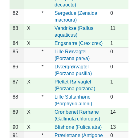
decaocto)
82
*
Sørgedue (Zenaida
0
macroura)
83
X
Vandrikse (Rallus
11
aquaticus)
84
X
Engsnarre (Crex crex)
1
85
*
Lille Rørvagtel
0
(Porzana parva)
86
*
Dværgrørvagtel
0
(Porzana pusilla)
87
X
Plettet Rørvagtel
1
(Porzana porzana)
88
*
Lille Sultanhøne
0
(Porphyrio alleni)
89
X
Grønbenet Rørhøne
14
(Gallinula chloropus)
90
X
Blishøne (Fulica atra)
13
91
*
Prærietrane (Antigone
0