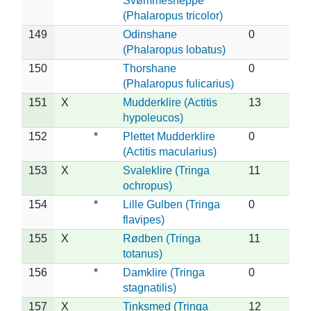
Svømmesneppe
(Phalaropus tricolor)
149
Odinshane
0
(Phalaropus lobatus)
150
Thorshane
0
(Phalaropus fulicarius)
151
X
Mudderklire (Actitis
13
hypoleucos)
152
*
Plettet Mudderklire
0
(Actitis macularius)
153
X
Svaleklire (Tringa
11
ochropus)
154
*
Lille Gulben (Tringa
0
flavipes)
155
X
Rødben (Tringa
11
totanus)
156
*
Damklire (Tringa
0
stagnatilis)
157
X
Tinksmed (Tringa
12