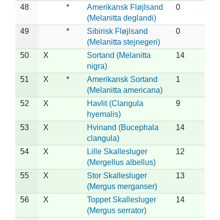
48
*
Amerikansk Fløjlsand
0
(Melanitta deglandi)
49
*
Sibirisk Fløjlsand
0
(Melanitta stejnegeri)
50
X
Sortand (Melanitta
14
nigra)
51
X
*
Amerikansk Sortand
1
(Melanitta americana)
52
X
Havlit (Clangula
9
hyemalis)
53
X
Hvinand (Bucephala
14
clangula)
54
X
Lille Skallesluger
12
(Mergellus albellus)
55
X
Stor Skallesluger
13
(Mergus merganser)
56
X
Toppet Skallesluger
14
(Mergus serrator)