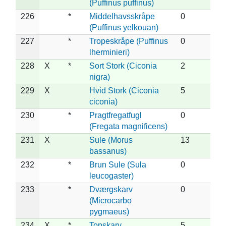
(Puffinus puffinus)
226
*
Middelhavsskråpe
0
(Puffinus yelkouan)
227
*
Tropeskråpe (Puffinus
0
lherminieri)
228
X
*
Sort Stork (Ciconia
2
nigra)
229
X
Hvid Stork (Ciconia
5
ciconia)
230
*
Pragtfregatfugl
0
(Fregata magnificens)
231
X
Sule (Morus
13
bassanus)
232
*
Brun Sule (Sula
0
leucogaster)
233
*
Dværgskarv
0
(Microcarbo
pygmaeus)
234
X
*
Topskarv
5