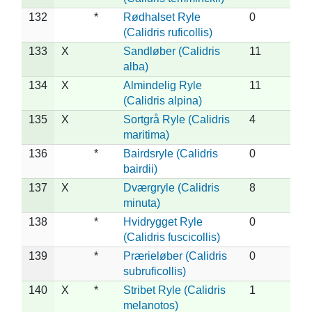
132
*
Rødhalset Ryle
0
(Calidris ruficollis)
133
X
Sandløber (Calidris
11
alba)
134
X
Almindelig Ryle
11
(Calidris alpina)
135
X
Sortgrå Ryle (Calidris
4
maritima)
136
*
Bairdsryle (Calidris
0
bairdii)
137
X
Dværgryle (Calidris
8
minuta)
138
*
Hvidrygget Ryle
0
(Calidris fuscicollis)
139
*
Prærieløber (Calidris
0
subruficollis)
140
X
*
Stribet Ryle (Calidris
1
melanotos)