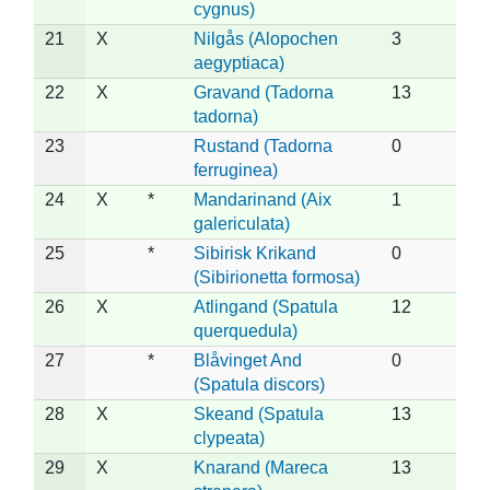
cygnus)
21
X
Nilgås (Alopochen
3
aegyptiaca)
22
X
Gravand (Tadorna
13
tadorna)
23
Rustand (Tadorna
0
ferruginea)
24
X
*
Mandarinand (Aix
1
galericulata)
25
*
Sibirisk Krikand
0
(Sibirionetta formosa)
26
X
Atlingand (Spatula
12
querquedula)
27
*
Blåvinget And
0
(Spatula discors)
28
X
Skeand (Spatula
13
clypeata)
29
X
Knarand (Mareca
13