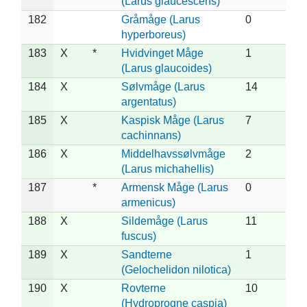
(Larus glaucescens)
182
Gråmåge (Larus
0
hyperboreus)
183
X
*
Hvidvinget Måge
1
(Larus glaucoides)
184
X
Sølvmåge (Larus
14
argentatus)
185
X
Kaspisk Måge (Larus
7
cachinnans)
186
X
Middelhavssølvmåge
2
(Larus michahellis)
187
*
Armensk Måge (Larus
0
armenicus)
188
X
Sildemåge (Larus
11
fuscus)
189
X
Sandterne
1
(Gelochelidon nilotica)
190
X
Rovterne
10
(Hydroprogne caspia)