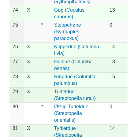
erythropthalmus)
74
X
Gøg (Cuculus
13
canorus)
75
*
Steppehøne
0
(Syrrhaptes
paradoxus)
76
X
Klippedue (Columba
14
livia)
77
X
Huldue (Columba
13
oenas)
78
X
Ringdue (Columba
15
palumbus)
79
X
Turteldue
1
(Streptopelia turtur)
80
*
Østlig Turteldue
0
(Streptopelia
orientalis)
81
X
Tyrkerdue
14
(Streptopelia