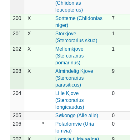
(Chlidonias
leucopterus)
200
X
Sortterne (Chlidonias
7
niger)
201
X
Storkjove
1
(Stercorarius skua)
202
X
Mellemkjove
1
(Stercorarius
pomarinus)
203
X
Almindelig Kjove
9
(Stercorarius
parasiticus)
204
Lille Kjove
0
(Stercorarius
longicaudus)
205
Søkonge (Alle alle)
0
206
*
Polarlomvie (Uria
0
lomvia)
207
X
Lomvie (Uria aalge)
9