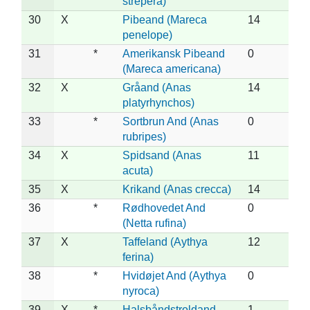
strepera)
30
X
Pibeand (Mareca
14
penelope)
31
*
Amerikansk Pibeand
0
(Mareca americana)
32
X
Gråand (Anas
14
platyrhynchos)
33
*
Sortbrun And (Anas
0
rubripes)
34
X
Spidsand (Anas
11
acuta)
35
X
Krikand (Anas crecca)
14
36
*
Rødhovedet And
0
(Netta rufina)
37
X
Taffeland (Aythya
12
ferina)
38
*
Hvidøjet And (Aythya
0
nyroca)
39
X
*
Halsbåndstroldand
1