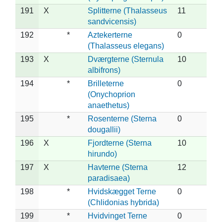
191
X
Splitterne (Thalasseus
11
sandvicensis)
192
*
Aztekerterne
0
(Thalasseus elegans)
193
X
Dværgterne (Sternula
10
albifrons)
194
*
Brilleterne
0
(Onychoprion
anaethetus)
195
*
Rosenterne (Sterna
0
dougallii)
196
X
Fjordterne (Sterna
10
hirundo)
197
X
Havterne (Sterna
12
paradisaea)
198
*
Hvidskægget Terne
0
(Chlidonias hybrida)
199
*
Hvidvinget Terne
0