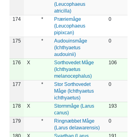
(Leucophaeus
atricilla)
174
*
Præriemåge
0
(Leucophaeus
pipixcan)
175
*
Audouinsmåge
0
(Ichthyaetus
audouinii)
176
X
Sorthovedet Måge
106
(Ichthyaetus
melanocephalus)
177
*
Stor Sorthovedet
0
Måge (Ichthyaetus
ichthyaetus)
178
X
Stormmåge (Larus
193
canus)
179
*
Ringnæbbet Måge
0
(Larus delawarensis)
180
X
Svartbag (Larus
191