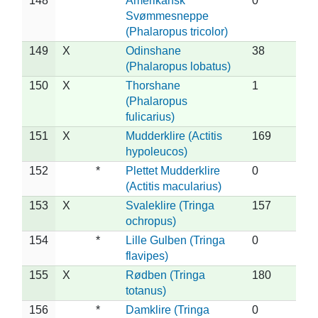
148
*
Amerikansk
0
Svømmesneppe
(Phalaropus tricolor)
149
X
Odinshane
38
(Phalaropus lobatus)
150
X
Thorshane
1
(Phalaropus
fulicarius)
151
X
Mudderklire (Actitis
169
hypoleucos)
152
*
Plettet Mudderklire
0
(Actitis macularius)
153
X
Svaleklire (Tringa
157
ochropus)
154
*
Lille Gulben (Tringa
0
flavipes)
155
X
Rødben (Tringa
180
totanus)
156
*
Damklire (Tringa
0