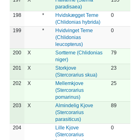
paradisaea)
198
*
Hvidskægget Terne
0
(Chlidonias hybrida)
199
*
Hvidvinget Terne
0
(Chlidonias
leucopterus)
200
X
Sortterne (Chlidonias
79
niger)
201
X
Storkjove
23
(Stercorarius skua)
202
X
Mellemkjove
25
(Stercorarius
pomarinus)
203
X
Almindelig Kjove
89
(Stercorarius
parasiticus)
204
Lille Kjove
0
(Stercorarius