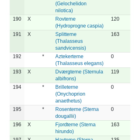
(Gelochelidon
nilotica)
190
X
Rovterne
120
(Hydroprogne caspia)
191
X
Splitterne
163
(Thalasseus
sandvicensis)
192
*
Aztekerterne
0
(Thalasseus elegans)
193
X
Dværgterne (Sternula
119
albifrons)
194
*
Brilleterne
0
(Onychoprion
anaethetus)
195
*
Rosenterne (Sterna
0
dougallii)
196
X
Fjordterne (Sterna
163
hirundo)
197
X
Havterne (Sterna
135