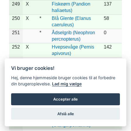
249
X
Fiskeørn (Pandion
137
haliaetus)
250
X
*
Blå Glente (Elanus
58
caeruleus)
251
*
Ådselgrib (Neophron
0
percnopterus)
252
X
Hvepsevåge (Pernis
142
apivorus)
253
*
Østlig Hvepsevåge
0
(Pernis ptilorhynchus)
Vi bruger cookies!
254
X
*
Gåsegrib (Gyps
31
Hej, denne hjemmeside bruger cookies til at forbedre
fulvus)
din brugeroplevelse.
Lad mig vælge
255
X
*
Munkegrib (Aegypius
69
monachus)
Accepter alle
256
X
*
Slangeørn (Circaetus
2
gallicus)
Afslå alle
257
X
*
Lille Skrigeørn
16
(Clanga pomarina)