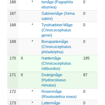
166
*
Ismåge (Pagophila
0
eburnea)
167
Sabinemåge (Xema
0
sabini)
168
*
Tyndnæbbet Måge
0
(Chroicocephalus
genei)
169
*
Bonapartemåge
0
(Chroicocephalus
philadelphia)
170
X
Hættemåge
195
(Chroicocephalus
ridibundus)
171
X
Dværgmåge
87
(Hydrocoloeus
minutus)
172
*
Rosenmåge
0
(Rhodostethia rosea)
173
*
Lattermåge
0