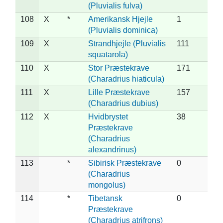
(Pluvialis fulva)
108
X
*
Amerikansk Hjejle
1
(Pluvialis dominica)
109
X
Strandhjejle (Pluvialis
111
squatarola)
110
X
Stor Præstekrave
171
(Charadrius hiaticula)
111
X
Lille Præstekrave
157
(Charadrius dubius)
112
X
Hvidbrystet
38
Præstekrave
(Charadrius
alexandrinus)
113
*
Sibirisk Præstekrave
0
(Charadrius
mongolus)
114
*
Tibetansk
0
Præstekrave
(Charadrius atrifrons)