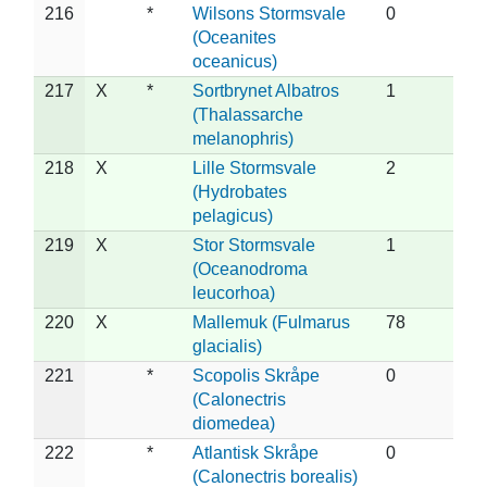
216
*
Wilsons Stormsvale
0
(Oceanites
oceanicus)
217
X
*
Sortbrynet Albatros
1
(Thalassarche
melanophris)
218
X
Lille Stormsvale
2
(Hydrobates
pelagicus)
219
X
Stor Stormsvale
1
(Oceanodroma
leucorhoa)
220
X
Mallemuk (Fulmarus
78
glacialis)
221
*
Scopolis Skråpe
0
(Calonectris
diomedea)
222
*
Atlantisk Skråpe
0
(Calonectris borealis)