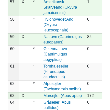
57
X
*
Amerikansk
1
Skarveand (Oxyura
jamaicensis)
58
*
Hvidhovedet And
0
(Oxyura
leucocephala)
59
X
Natravn (Caprimulgus
85
europaeus)
60
*
Ørkennatravn
0
(Caprimulgus
aegyptius)
61
*
Tornhalesejler
0
(Hirundapus
caudacutus)
62
*
Alpesejler
0
(Tachymarptis melba)
63
X
Mursejler (Apus apus)
172
64
*
Gråsejler (Apus
0
pallidus)