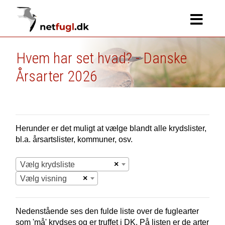
Hvem har set hvad? - Danske
Årsarter 2026
Herunder er det muligt at vælge blandt alle krydslister,
bl.a. årsartslister, kommuner, osv.
×
Vælg krydsliste
×
Vælg visning
Nedenstående ses den fulde liste over de fuglearter
som 'må' krydses og er truffet i
DK.
På listen er de arter