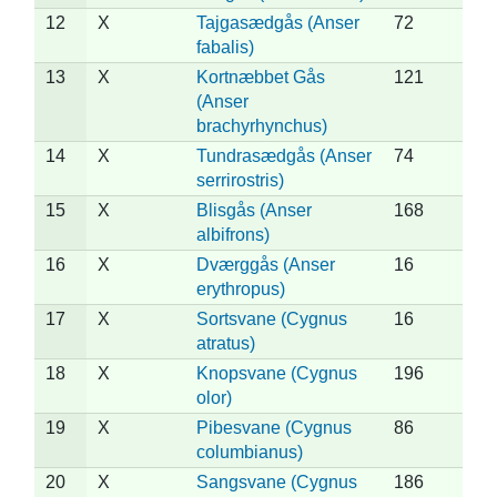
12
X
Tajgasædgås (Anser
72
fabalis)
13
X
Kortnæbbet Gås
121
(Anser
brachyrhynchus)
14
X
Tundrasædgås (Anser
74
serrirostris)
15
X
Blisgås (Anser
168
albifrons)
16
X
Dværggås (Anser
16
erythropus)
17
X
Sortsvane (Cygnus
16
atratus)
18
X
Knopsvane (Cygnus
196
olor)
19
X
Pibesvane (Cygnus
86
columbianus)
20
X
Sangsvane (Cygnus
186