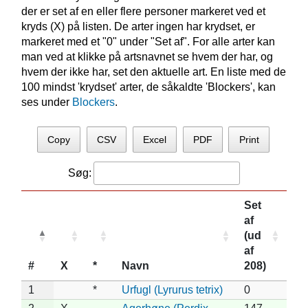
der er set af en eller flere personer markeret ved et
kryds (X) på listen. De arter ingen har krydset, er
markeret med et "0" under "Set af". For alle arter kan
man ved at klikke på artsnavnet se hvem der har, og
hvem der ikke har, set den aktuelle art. En liste med de
100 mindst 'krydset' arter, de såkaldte 'Blockers', kan
ses under
Blockers
.
Copy
CSV
Excel
PDF
Print
Søg:
Set
af
(ud
af
#
X
*
Navn
208)
1
*
Urfugl (Lyrurus tetrix)
0