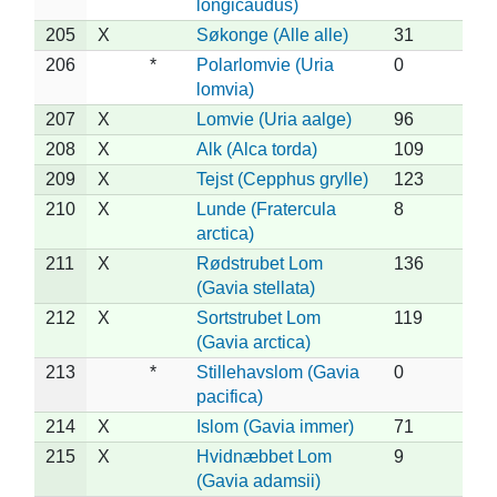
longicaudus)
205
X
Søkonge (Alle alle)
31
206
*
Polarlomvie (Uria
0
lomvia)
207
X
Lomvie (Uria aalge)
96
208
X
Alk (Alca torda)
109
209
X
Tejst (Cepphus grylle)
123
210
X
Lunde (Fratercula
8
arctica)
211
X
Rødstrubet Lom
136
(Gavia stellata)
212
X
Sortstrubet Lom
119
(Gavia arctica)
213
*
Stillehavslom (Gavia
0
pacifica)
214
X
Islom (Gavia immer)
71
215
X
Hvidnæbbet Lom
9
(Gavia adamsii)