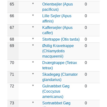
65
*
Orientsejler (Apus
0
pacificus)
66
*
Lille Sejler (Apus
0
affinis)
67
*
Kaffersejler (Apus
0
caffer)
68
*
Stortrappe (Otis tarda)
0
69
*
Østlig Kravetrappe
0
(Chlamydotis
macqueenii)
70
*
Dværgtrappe (Tetrax
0
tetrax)
71
*
Skadegøg (Clamator
0
glandarius)
72
*
Gulnæbbet Gøg
0
(Coccyzus
americanus)
73
*
Sortnæbbet Gøg
0