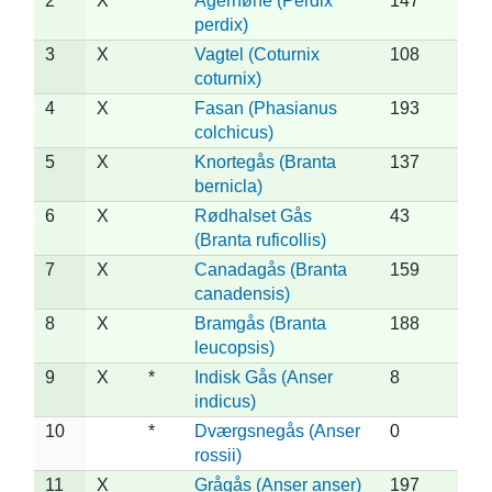
2
X
Agerhøne (Perdix
147
perdix)
3
X
Vagtel (Coturnix
108
coturnix)
4
X
Fasan (Phasianus
193
colchicus)
5
X
Knortegås (Branta
137
bernicla)
6
X
Rødhalset Gås
43
(Branta ruficollis)
7
X
Canadagås (Branta
159
canadensis)
8
X
Bramgås (Branta
188
leucopsis)
9
X
*
Indisk Gås (Anser
8
indicus)
10
*
Dværgsnegås (Anser
0
rossii)
11
X
Grågås (Anser anser)
197