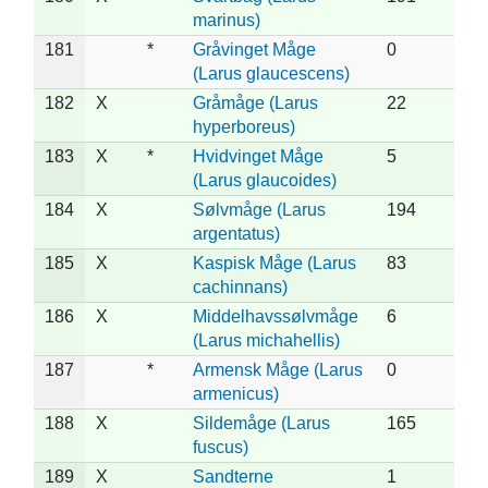
marinus)
181
*
Gråvinget Måge
0
(Larus glaucescens)
182
X
Gråmåge (Larus
22
hyperboreus)
183
X
*
Hvidvinget Måge
5
(Larus glaucoides)
184
X
Sølvmåge (Larus
194
argentatus)
185
X
Kaspisk Måge (Larus
83
cachinnans)
186
X
Middelhavssølvmåge
6
(Larus michahellis)
187
*
Armensk Måge (Larus
0
armenicus)
188
X
Sildemåge (Larus
165
fuscus)
189
X
Sandterne
1