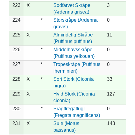
223
X
Sodfarvet Skråpe
3
(Ardenna grisea)
224
*
Storskråpe (Ardenna
0
gravis)
225
X
Almindelig Skråpe
11
(Puffinus puffinus)
226
*
Middelhavsskråpe
0
(Puffinus yelkouan)
227
*
Tropeskråpe (Puffinus
0
lherminieri)
228
X
*
Sort Stork (Ciconia
33
nigra)
229
X
Hvid Stork (Ciconia
127
ciconia)
230
*
Pragtfregatfugl
0
(Fregata magnificens)
231
X
Sule (Morus
143
bassanus)