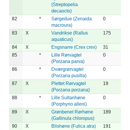
(Streptopelia
decaocto)
82
*
Sørgedue (Zenaida
0
macroura)
83
X
Vandrikse (Rallus
175
aquaticus)
84
X
Engsnarre (Crex crex)
31
85
*
Lille Rørvagtel
0
(Porzana parva)
86
*
Dværgrørvagtel
0
(Porzana pusilla)
87
X
Plettet Rørvagtel
19
(Porzana porzana)
88
*
Lille Sultanhøne
0
(Porphyrio alleni)
89
X
Grønbenet Rørhøne
189
(Gallinula chloropus)
90
X
Blishøne (Fulica atra)
191