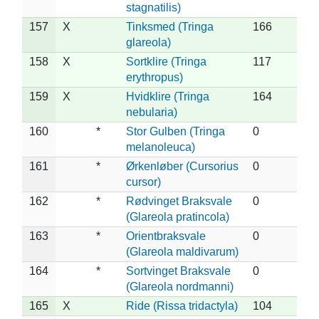
stagnatilis)
157
X
Tinksmed (Tringa
166
glareola)
158
X
Sortklire (Tringa
117
erythropus)
159
X
Hvidklire (Tringa
164
nebularia)
160
*
Stor Gulben (Tringa
0
melanoleuca)
161
*
Ørkenløber (Cursorius
0
cursor)
162
*
Rødvinget Braksvale
0
(Glareola pratincola)
163
*
Orientbraksvale
0
(Glareola maldivarum)
164
*
Sortvinget Braksvale
0
(Glareola nordmanni)
165
X
Ride (Rissa tridactyla)
104