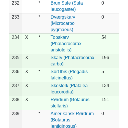
232
*
Brun Sule (Sula
0
leucogaster)
233
*
Dværgskarv
0
(Microcarbo
pygmaeus)
234
X
*
Topskarv
54
(Phalacrocorax
aristotelis)
235
X
Skarv (Phalacrocorax
196
carbo)
236
X
*
Sort Ibis (Plegadis
5
falcinellus)
237
X
Skestork (Platalea
134
leucorodia)
238
X
Rørdrum (Botaurus
151
stellaris)
239
*
Amerikansk Rørdrum
0
(Botaurus
lentiginosus)