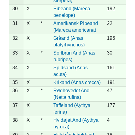
strepera)
30
X
Pibeand (Mareca
192
penelope)
31
X
*
Amerikansk Pibeand
22
(Mareca americana)
32
X
Gråand (Anas
196
platyrhynchos)
33
X
*
Sortbrun And (Anas
30
rubripes)
34
X
Spidsand (Anas
161
acuta)
35
X
Krikand (Anas crecca)
191
36
X
*
Rødhovedet And
47
(Netta rufina)
37
X
Taffeland (Aythya
177
ferina)
38
X
*
Hvidøjet And (Aythya
4
nyroca)
39
X
*
Halsbåndstroldand
18