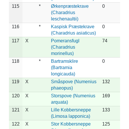
115
*
Ørkenpræstekrave
0
(Charadrius
leschenaultii)
116
*
Kaspisk Præstekrave
0
(Charadrius asiaticus)
117
X
Pomeransfugl
74
(Charadrius
morinellus)
118
*
Bartramsklire
0
(Bartramia
longicauda)
119
X
Småspove (Numenius
132
phaeopus)
120
X
Storspove (Numenius
169
arquata)
121
X
Lille Kobbersneppe
133
(Limosa lapponica)
122
X
Stor Kobbersneppe
125