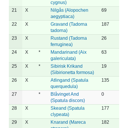
cygnus)
21
X
Nilgås (Alopochen
69
aegyptiaca)
22
X
Gravand (Tadorna
187
tadorna)
23
X
Rustand (Tadorna
26
ferruginea)
24
X
*
Mandarinand (Aix
63
galericulata)
25
X
*
Sibirisk Krikand
19
(Sibirionetta formosa)
26
X
Atlingand (Spatula
135
querquedula)
27
*
Blåvinget And
0
(Spatula discors)
28
X
Skeand (Spatula
177
clypeata)
29
X
Knarand (Mareca
182