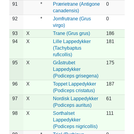
91
*
Prærietrane (Antigone
0
canadensis)
92
*
Jomfrutrane (Grus
0
virgo)
93
X
Trane (Grus grus)
186
94
X
Lille Lappedykker
181
(Tachybaptus
ruficollis)
95
X
Gråstrubet
175
Lappedykker
(Podiceps grisegena)
96
X
Toppet Lappedykker
187
(Podiceps cristatus)
97
X
Nordisk Lappedykker
61
(Podiceps auritus)
98
X
Sorthalset
111
Lappedykker
(Podiceps nigricollis)