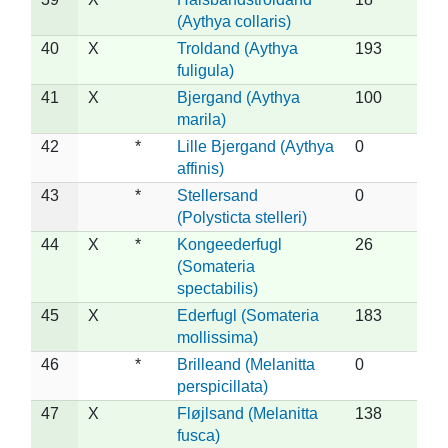
(Aythya collaris)
40
X
Troldand (Aythya
193
fuligula)
41
X
Bjergand (Aythya
100
marila)
42
*
Lille Bjergand (Aythya
0
affinis)
43
*
Stellersand
0
(Polysticta stelleri)
44
X
*
Kongeederfugl
26
(Somateria
spectabilis)
45
X
Ederfugl (Somateria
183
mollissima)
46
*
Brilleand (Melanitta
0
perspicillata)
47
X
Fløjlsand (Melanitta
138
fusca)