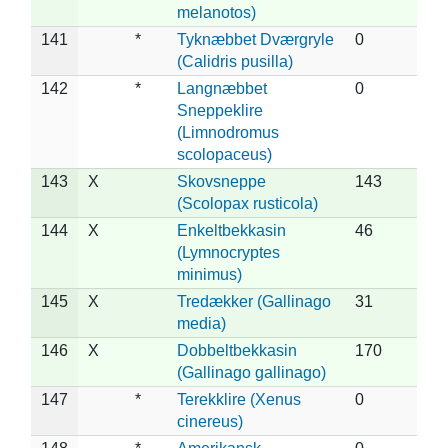
melanotos)
141
*
Tyknæbbet Dværgryle
0
(Calidris pusilla)
142
*
Langnæbbet
0
Sneppeklire
(Limnodromus
scolopaceus)
143
X
Skovsneppe
143
(Scolopax rusticola)
144
X
Enkeltbekkasin
46
(Lymnocryptes
minimus)
145
X
Tredækker (Gallinago
31
media)
146
X
Dobbeltbekkasin
170
(Gallinago gallinago)
147
*
Terekklire (Xenus
0
cinereus)