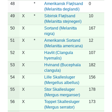
48
*
Amerikansk Fløjlsand
0
(Melanitta deglandi)
49
X
*
Sibirisk Fløjlsand
10
(Melanitta stejnegeri)
50
X
Sortand (Melanitta
167
nigra)
51
X
*
Amerikansk Sortand
12
(Melanitta americana)
52
X
Havlit (Clangula
107
hyemalis)
53
X
Hvinand (Bucephala
182
clangula)
54
X
Lille Skallesluger
156
(Mergellus albellus)
55
X
Stor Skallesluger
178
(Mergus merganser)
56
X
Toppet Skallesluger
173
(Mergus serrator)