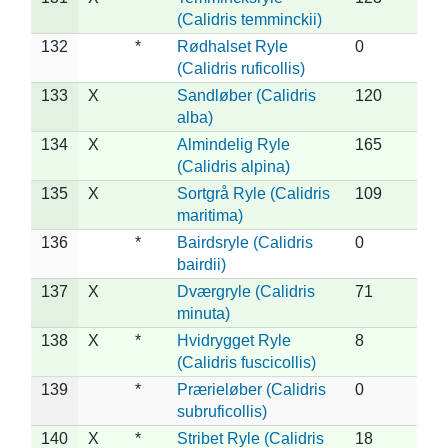
(Calidris temminckii)
132
*
Rødhalset Ryle
0
(Calidris ruficollis)
133
X
Sandløber (Calidris
120
alba)
134
X
Almindelig Ryle
165
(Calidris alpina)
135
X
Sortgrå Ryle (Calidris
109
maritima)
136
*
Bairdsryle (Calidris
0
bairdii)
137
X
Dværgryle (Calidris
71
minuta)
138
X
*
Hvidrygget Ryle
8
(Calidris fuscicollis)
139
*
Prærieløber (Calidris
0
subruficollis)
140
X
*
Stribet Ryle (Calidris
18