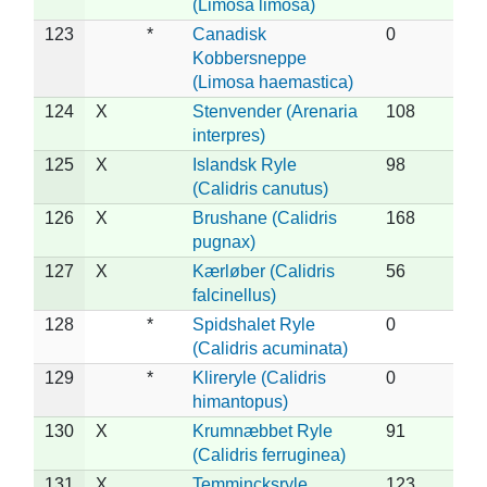
(Limosa limosa)
123
*
Canadisk
0
Kobbersneppe
(Limosa haemastica)
124
X
Stenvender (Arenaria
108
interpres)
125
X
Islandsk Ryle
98
(Calidris canutus)
126
X
Brushane (Calidris
168
pugnax)
127
X
Kærløber (Calidris
56
falcinellus)
128
*
Spidshalet Ryle
0
(Calidris acuminata)
129
*
Klireryle (Calidris
0
himantopus)
130
X
Krumnæbbet Ryle
91
(Calidris ferruginea)
131
X
Temmincksryle
123