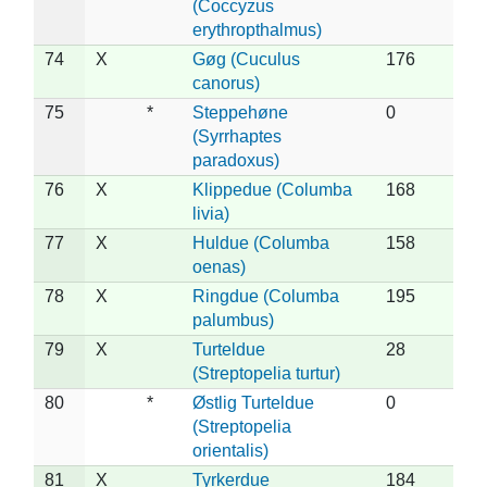
(Coccyzus
erythropthalmus)
74
X
Gøg (Cuculus
176
canorus)
75
*
Steppehøne
0
(Syrrhaptes
paradoxus)
76
X
Klippedue (Columba
168
livia)
77
X
Huldue (Columba
158
oenas)
78
X
Ringdue (Columba
195
palumbus)
79
X
Turteldue
28
(Streptopelia turtur)
80
*
Østlig Turteldue
0
(Streptopelia
orientalis)
81
X
Tyrkerdue
184