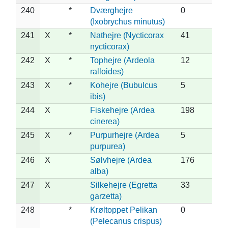
240
*
Dværghejre
0
(Ixobrychus minutus)
241
X
*
Nathejre (Nycticorax
41
nycticorax)
242
X
*
Tophejre (Ardeola
12
ralloides)
243
X
*
Kohejre (Bubulcus
5
ibis)
244
X
Fiskehejre (Ardea
198
cinerea)
245
X
*
Purpurhejre (Ardea
5
purpurea)
246
X
Sølvhejre (Ardea
176
alba)
247
X
Silkehejre (Egretta
33
garzetta)
248
*
Krøltoppet Pelikan
0
(Pelecanus crispus)