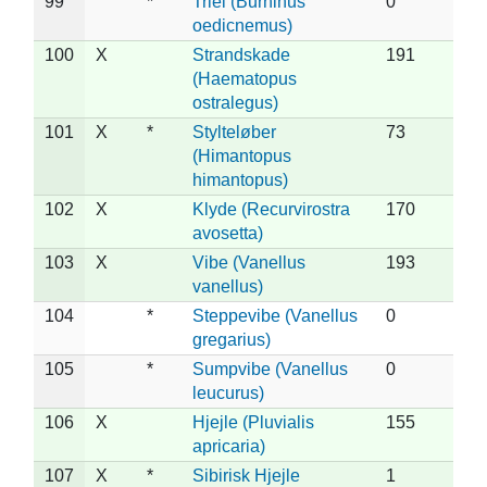
99
*
Triel (Burhinus
0
oedicnemus)
100
X
Strandskade
191
(Haematopus
ostralegus)
101
X
*
Stylteløber
73
(Himantopus
himantopus)
102
X
Klyde (Recurvirostra
170
avosetta)
103
X
Vibe (Vanellus
193
vanellus)
104
*
Steppevibe (Vanellus
0
gregarius)
105
*
Sumpvibe (Vanellus
0
leucurus)
106
X
Hjejle (Pluvialis
155
apricaria)
107
X
*
Sibirisk Hjejle
1