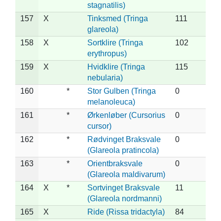
stagnatilis)
157
X
Tinksmed (Tringa
111
glareola)
158
X
Sortklire (Tringa
102
erythropus)
159
X
Hvidklire (Tringa
115
nebularia)
160
*
Stor Gulben (Tringa
0
melanoleuca)
161
*
Ørkenløber (Cursorius
0
cursor)
162
*
Rødvinget Braksvale
0
(Glareola pratincola)
163
*
Orientbraksvale
0
(Glareola maldivarum)
164
X
*
Sortvinget Braksvale
11
(Glareola nordmanni)
165
X
Ride (Rissa tridactyla)
84