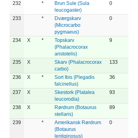
232
*
Brun Sule (Sula
0
leucogaster)
233
*
Dværgskarv
0
(Microcarbo
pygmaeus)
234
X
*
Topskarv
9
(Phalacrocorax
aristotelis)
235
X
Skarv (Phalacrocorax
133
carbo)
236
X
*
Sort Ibis (Plegadis
36
falcinellus)
237
X
Skestork (Platalea
93
leucorodia)
238
X
Rørdrum (Botaurus
89
stellaris)
239
*
Amerikansk Rørdrum
0
(Botaurus
lentiginosus)