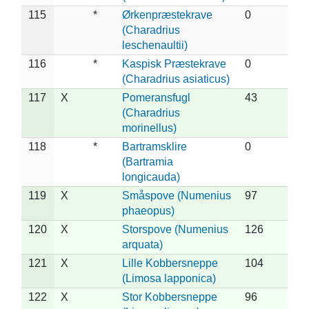
115
*
Ørkenpræstekrave
0
(Charadrius
leschenaultii)
116
*
Kaspisk Præstekrave
0
(Charadrius asiaticus)
117
X
Pomeransfugl
43
(Charadrius
morinellus)
118
*
Bartramsklire
0
(Bartramia
longicauda)
119
X
Småspove (Numenius
97
phaeopus)
120
X
Storspove (Numenius
126
arquata)
121
X
Lille Kobbersneppe
104
(Limosa lapponica)
122
X
Stor Kobbersneppe
96