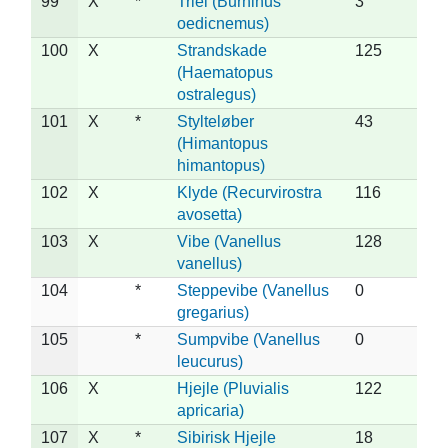
99
X
*
Triel (Burhinus
3
oedicnemus)
100
X
Strandskade
125
(Haematopus
ostralegus)
101
X
*
Stylteløber
43
(Himantopus
himantopus)
102
X
Klyde (Recurvirostra
116
avosetta)
103
X
Vibe (Vanellus
128
vanellus)
104
*
Steppevibe (Vanellus
0
gregarius)
105
*
Sumpvibe (Vanellus
0
leucurus)
106
X
Hjejle (Pluvialis
122
apricaria)
107
X
*
Sibirisk Hjejle
18