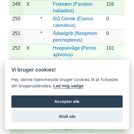
249
X
Fiskeørn (Pandion
116
haliaetus)
250
*
Blå Glente (Elanus
0
caeruleus)
251
*
Ådselgrib (Neophron
0
percnopterus)
252
X
Hvepsevåge (Pernis
101
apivorus)
253
*
Østlig Hvepsevåge
0
(Pernis ptilorhynchus)
Vi bruger cookies!
254
*
Gåsegrib (Gyps
0
Hej, denne hjemmeside bruger cookies til at forbedre
fulvus)
din brugeroplevelse.
Lad mig vælge
255
*
Munkegrib (Aegypius
0
monachus)
Accepter alle
256
*
Slangeørn (Circaetus
0
gallicus)
Afslå alle
257
X
*
Lille Skrigeørn
3
(Clanga pomarina)