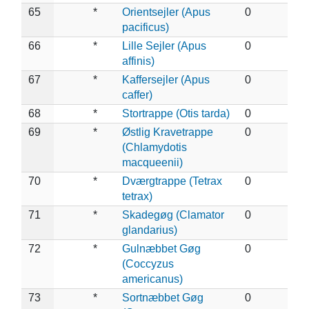
65
*
Orientsejler (Apus
0
pacificus)
66
*
Lille Sejler (Apus
0
affinis)
67
*
Kaffersejler (Apus
0
caffer)
68
*
Stortrappe (Otis tarda)
0
69
*
Østlig Kravetrappe
0
(Chlamydotis
macqueenii)
70
*
Dværgtrappe (Tetrax
0
tetrax)
71
*
Skadegøg (Clamator
0
glandarius)
72
*
Gulnæbbet Gøg
0
(Coccyzus
americanus)
73
*
Sortnæbbet Gøg
0