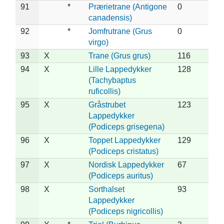
91
*
Prærietrane (Antigone
0
canadensis)
92
*
Jomfrutrane (Grus
0
virgo)
93
X
Trane (Grus grus)
116
94
X
Lille Lappedykker
128
(Tachybaptus
ruficollis)
95
X
Gråstrubet
123
Lappedykker
(Podiceps grisegena)
96
X
Toppet Lappedykker
129
(Podiceps cristatus)
97
X
Nordisk Lappedykker
67
(Podiceps auritus)
98
X
Sorthalset
93
Lappedykker
(Podiceps nigricollis)