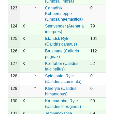
(Limosa limosa)
123
*
Canadisk
0
Kobbersneppe
(Limosa haemastica)
124
X
Stenvender (Arenaria
79
interpres)
125
X
Islandsk Ryle
101
(Calidris canutus)
126
X
Brushane (Calidris
112
pugnax)
127
X
Kærløber (Calidris
52
falcinellus)
128
*
Spidshalet Ryle
0
(Calidris acuminata)
129
*
Klireryle (Calidris
0
himantopus)
130
X
Krumnæbbet Ryle
90
(Calidris ferruginea)
131
X
Temmincksryle
89