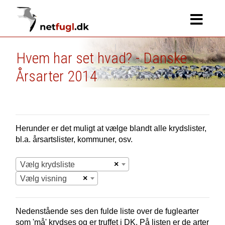
Hvem har set hvad? - Danske
Årsarter 2014
Herunder er det muligt at vælge blandt alle krydslister,
bl.a. årsartslister, kommuner, osv.
×
Vælg krydsliste
×
Vælg visning
Nedenstående ses den fulde liste over de fuglearter
som 'må' krydses og er truffet i
DK.
På listen er de arter