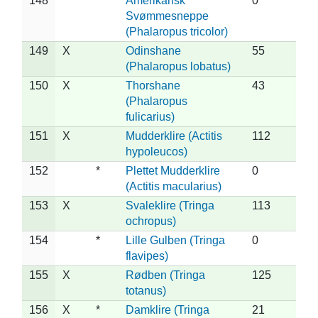
148
*
Amerikansk
0
Svømmesneppe
(Phalaropus tricolor)
149
X
Odinshane
55
(Phalaropus lobatus)
150
X
Thorshane
43
(Phalaropus
fulicarius)
151
X
Mudderklire (Actitis
112
hypoleucos)
152
*
Plettet Mudderklire
0
(Actitis macularius)
153
X
Svaleklire (Tringa
113
ochropus)
154
*
Lille Gulben (Tringa
0
flavipes)
155
X
Rødben (Tringa
125
totanus)
156
X
*
Damklire (Tringa
21