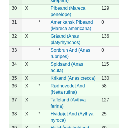
strepera)
30
X
Pibeand (Mareca
129
penelope)
31
*
Amerikansk Pibeand
0
(Mareca americana)
32
X
Gråand (Anas
136
platyrhynchos)
33
*
Sortbrun And (Anas
0
rubripes)
34
X
Spidsand (Anas
115
acuta)
35
X
Krikand (Anas crecca)
130
36
X
*
Rødhovedet And
58
(Netta rufina)
37
X
Taffeland (Aythya
127
ferina)
38
X
*
Hvidøjet And (Aythya
25
nyroca)
39
X
*
Halsbåndstroldand
30