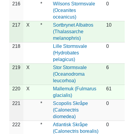
216
*
Wilsons Stormsvale
0
(Oceanites
oceanicus)
217
X
*
Sortbrynet Albatros
10
(Thalassarche
melanophris)
218
Lille Stormsvale
0
(Hydrobates
pelagicus)
219
X
Stor Stormsvale
6
(Oceanodroma
leucorhoa)
220
X
Mallemuk (Fulmarus
61
glacialis)
221
*
Scopolis Skråpe
0
(Calonectris
diomedea)
222
*
Atlantisk Skråpe
0
(Calonectris borealis)