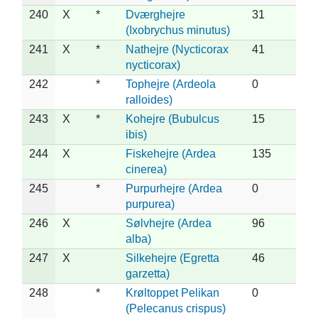
240
X
*
Dværghejre
31
(Ixobrychus minutus)
241
X
*
Nathejre (Nycticorax
41
nycticorax)
242
*
Tophejre (Ardeola
0
ralloides)
243
X
*
Kohejre (Bubulcus
15
ibis)
244
X
Fiskehejre (Ardea
135
cinerea)
245
*
Purpurhejre (Ardea
0
purpurea)
246
X
Sølvhejre (Ardea
96
alba)
247
X
Silkehejre (Egretta
46
garzetta)
248
*
Krøltoppet Pelikan
0
(Pelecanus crispus)