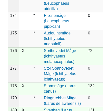
(Leucophaeus
atricilla)
174
*
Præriemåge
0
(Leucophaeus
pipixcan)
175
*
Audouinsmåge
0
(Ichthyaetus
audouinii)
176
X
Sorthovedet Måge
72
(Ichthyaetus
melanocephalus)
177
*
Stor Sorthovedet
0
Måge (Ichthyaetus
ichthyaetus)
178
X
Stormmåge (Larus
132
canus)
179
*
Ringnæbbet Måge
0
(Larus delawarensis)
180
X
Svartbag (Larus
131