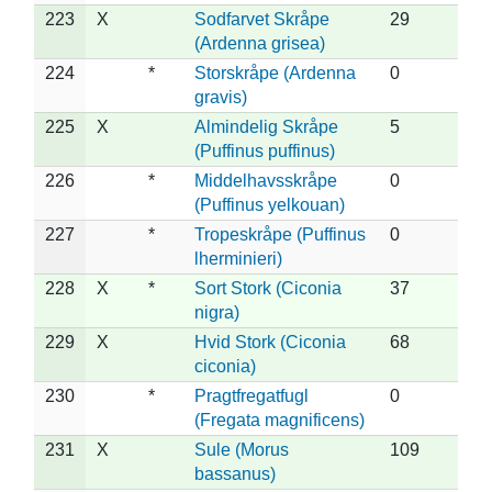
223
X
Sodfarvet Skråpe
29
(Ardenna grisea)
224
*
Storskråpe (Ardenna
0
gravis)
225
X
Almindelig Skråpe
5
(Puffinus puffinus)
226
*
Middelhavsskråpe
0
(Puffinus yelkouan)
227
*
Tropeskråpe (Puffinus
0
lherminieri)
228
X
*
Sort Stork (Ciconia
37
nigra)
229
X
Hvid Stork (Ciconia
68
ciconia)
230
*
Pragtfregatfugl
0
(Fregata magnificens)
231
X
Sule (Morus
109
bassanus)