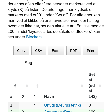
der er set af en eller flere personer markeret ved et
kryds (X) på listen. De arter ingen har krydset, er
markeret med et "0" under "Set af". For alle arter kan
man ved at klikke på artsnavnet se hvem der har, og
hvem der ikke har, set den aktuelle art. En liste med de
100 mindst 'krydset' arter, de såkaldte 'Blockers', kan
ses under
Blockers
.
Copy
CSV
Excel
PDF
Print
Søg:
Set
af
(ud
af
#
X
*
Navn
142)
1
*
Urfugl (Lyrurus tetrix)
0