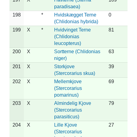
paradisaea)
198
*
Hvidskægget Terne
0
(Chlidonias hybrida)
199
X
*
Hvidvinget Terne
81
(Chlidonias
leucopterus)
200
X
Sortterne (Chlidonias
63
niger)
201
X
Storkjove
39
(Stercorarius skua)
202
X
Mellemkjove
69
(Stercorarius
pomarinus)
203
X
Almindelig Kjove
79
(Stercorarius
parasiticus)
204
X
Lille Kjove
27
(Stercorarius