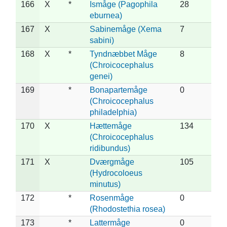
166
X
*
Ismåge (Pagophila
28
eburnea)
167
X
Sabinemåge (Xema
7
sabini)
168
X
*
Tyndnæbbet Måge
8
(Chroicocephalus
genei)
169
*
Bonapartemåge
0
(Chroicocephalus
philadelphia)
170
X
Hættemåge
134
(Chroicocephalus
ridibundus)
171
X
Dværgmåge
105
(Hydrocoloeus
minutus)
172
*
Rosenmåge
0
(Rhodostethia rosea)
173
*
Lattermåge
0