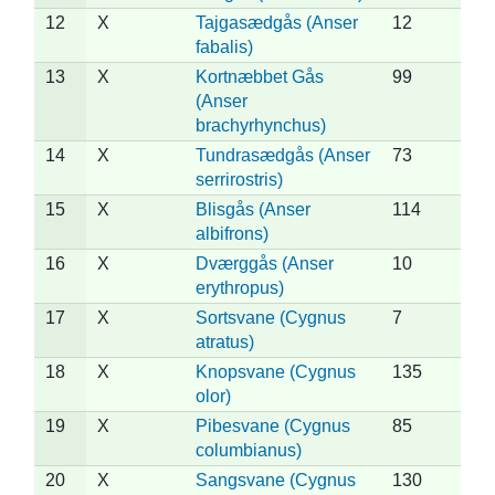
12
X
Tajgasædgås (Anser
12
fabalis)
13
X
Kortnæbbet Gås
99
(Anser
brachyrhynchus)
14
X
Tundrasædgås (Anser
73
serrirostris)
15
X
Blisgås (Anser
114
albifrons)
16
X
Dværggås (Anser
10
erythropus)
17
X
Sortsvane (Cygnus
7
atratus)
18
X
Knopsvane (Cygnus
135
olor)
19
X
Pibesvane (Cygnus
85
columbianus)
20
X
Sangsvane (Cygnus
130