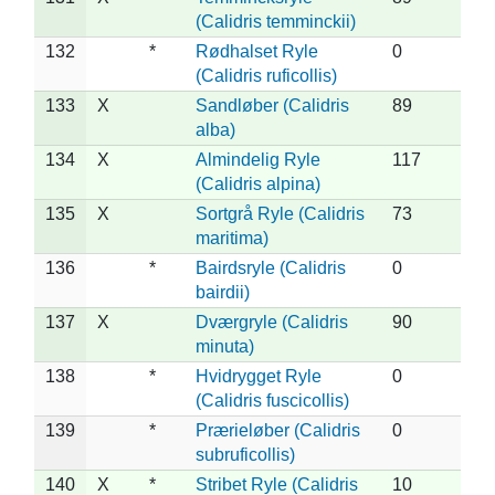
(Calidris temminckii)
132
*
Rødhalset Ryle
0
(Calidris ruficollis)
133
X
Sandløber (Calidris
89
alba)
134
X
Almindelig Ryle
117
(Calidris alpina)
135
X
Sortgrå Ryle (Calidris
73
maritima)
136
*
Bairdsryle (Calidris
0
bairdii)
137
X
Dværgryle (Calidris
90
minuta)
138
*
Hvidrygget Ryle
0
(Calidris fuscicollis)
139
*
Prærieløber (Calidris
0
subruficollis)
140
X
*
Stribet Ryle (Calidris
10