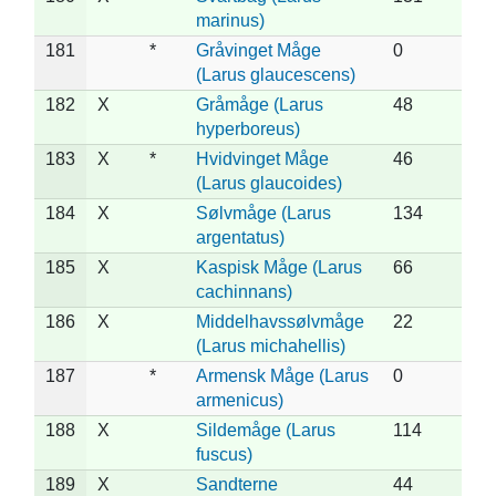
marinus)
181
*
Gråvinget Måge
0
(Larus glaucescens)
182
X
Gråmåge (Larus
48
hyperboreus)
183
X
*
Hvidvinget Måge
46
(Larus glaucoides)
184
X
Sølvmåge (Larus
134
argentatus)
185
X
Kaspisk Måge (Larus
66
cachinnans)
186
X
Middelhavssølvmåge
22
(Larus michahellis)
187
*
Armensk Måge (Larus
0
armenicus)
188
X
Sildemåge (Larus
114
fuscus)
189
X
Sandterne
44