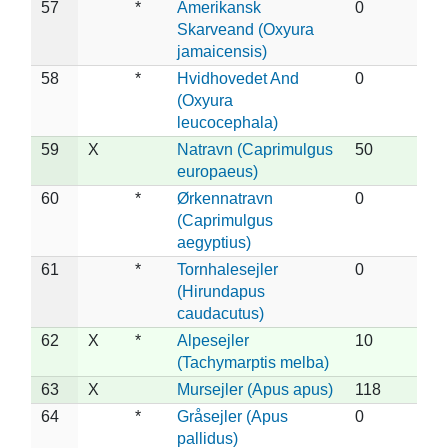
57
*
Amerikansk
0
Skarveand (Oxyura
jamaicensis)
58
*
Hvidhovedet And
0
(Oxyura
leucocephala)
59
X
Natravn (Caprimulgus
50
europaeus)
60
*
Ørkennatravn
0
(Caprimulgus
aegyptius)
61
*
Tornhalesejler
0
(Hirundapus
caudacutus)
62
X
*
Alpesejler
10
(Tachymarptis melba)
63
X
Mursejler (Apus apus)
118
64
*
Gråsejler (Apus
0
pallidus)