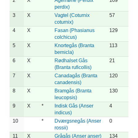
2
X
Agerhøne (Perdix
109
perdix)
3
X
Vagtel (Coturnix
57
coturnix)
4
X
Fasan (Phasianus
129
colchicus)
5
X
Knortegås (Branta
113
bernicla)
6
X
Rødhalset Gås
21
(Branta ruficollis)
7
X
Canadagås (Branta
120
canadensis)
8
X
Bramgås (Branta
130
leucopsis)
9
X
*
Indisk Gås (Anser
4
indicus)
10
*
Dværgsnegås (Anser
0
rossii)
11
X
Grågås (Anser anser)
134