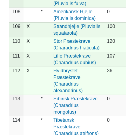
(Pluvialis fulva)
108
*
Amerikansk Hjejle
0
(Pluvialis dominica)
109
X
Strandhjejle (Pluvialis
100
squatarola)
110
X
Stor Præstekrave
120
(Charadrius hiaticula)
111
X
Lille Præstekrave
107
(Charadrius dubius)
112
X
Hvidbrystet
36
Præstekrave
(Charadrius
alexandrinus)
113
*
Sibirisk Præstekrave
0
(Charadrius
mongolus)
114
*
Tibetansk
0
Præstekrave
(Charadrius atrifrons)