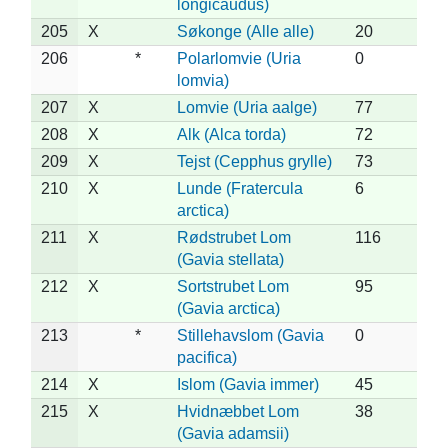
longicaudus)
205
X
Søkonge (Alle alle)
20
206
*
Polarlomvie (Uria
0
lomvia)
207
X
Lomvie (Uria aalge)
77
208
X
Alk (Alca torda)
72
209
X
Tejst (Cepphus grylle)
73
210
X
Lunde (Fratercula
6
arctica)
211
X
Rødstrubet Lom
116
(Gavia stellata)
212
X
Sortstrubet Lom
95
(Gavia arctica)
213
*
Stillehavslom (Gavia
0
pacifica)
214
X
Islom (Gavia immer)
45
215
X
Hvidnæbbet Lom
38
(Gavia adamsii)