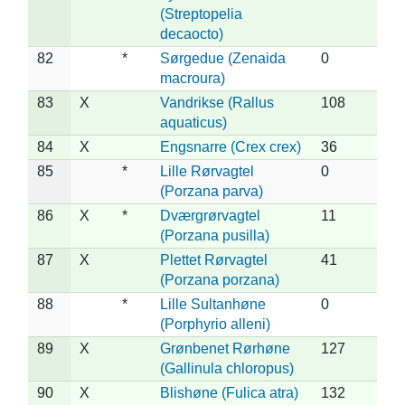
(Streptopelia
decaocto)
82
*
Sørgedue (Zenaida
0
macroura)
83
X
Vandrikse (Rallus
108
aquaticus)
84
X
Engsnarre (Crex crex)
36
85
*
Lille Rørvagtel
0
(Porzana parva)
86
X
*
Dværgrørvagtel
11
(Porzana pusilla)
87
X
Plettet Rørvagtel
41
(Porzana porzana)
88
*
Lille Sultanhøne
0
(Porphyrio alleni)
89
X
Grønbenet Rørhøne
127
(Gallinula chloropus)
90
X
Blishøne (Fulica atra)
132