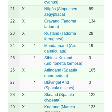
cygnus)
21
X
Nilgås (Alopochen
69
aegyptiaca)
22
X
Gravand (Tadorna
134
tadorna)
23
X
Rustand (Tadorna
28
ferruginea)
24
X
*
Mandarinand (Aix
19
galericulata)
25
*
Sibirisk Krikand
0
(Sibirionetta formosa)
26
X
Atlingand (Spatula
105
querquedula)
27
*
Blåvinget And
0
(Spatula discors)
28
X
Skeand (Spatula
122
clypeata)
29
X
Knarand (Mareca
123