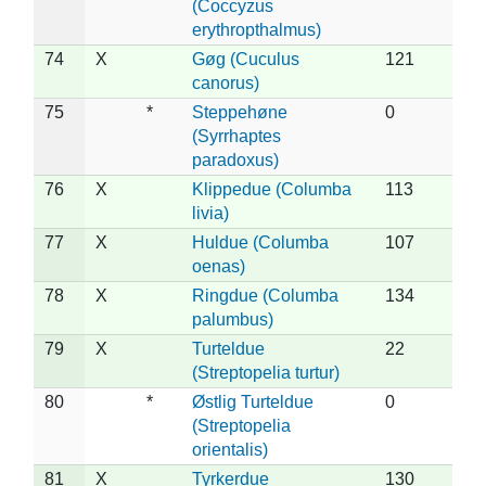
(Coccyzus
erythropthalmus)
74
X
Gøg (Cuculus
121
canorus)
75
*
Steppehøne
0
(Syrrhaptes
paradoxus)
76
X
Klippedue (Columba
113
livia)
77
X
Huldue (Columba
107
oenas)
78
X
Ringdue (Columba
134
palumbus)
79
X
Turteldue
22
(Streptopelia turtur)
80
*
Østlig Turteldue
0
(Streptopelia
orientalis)
81
X
Tyrkerdue
130