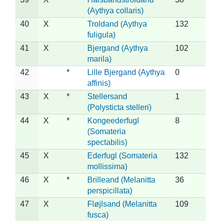
(Aythya collaris)
40
X
Troldand (Aythya
132
fuligula)
41
X
Bjergand (Aythya
102
marila)
42
*
Lille Bjergand (Aythya
0
affinis)
43
X
*
Stellersand
1
(Polysticta stelleri)
44
X
*
Kongeederfugl
8
(Somateria
spectabilis)
45
X
Ederfugl (Somateria
132
mollissima)
46
X
*
Brilleand (Melanitta
36
perspicillata)
47
X
Fløjlsand (Melanitta
109
fusca)