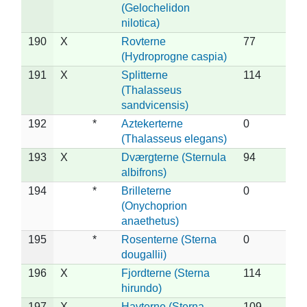
(Gelochelidon
nilotica)
190
X
Rovterne
77
(Hydroprogne caspia)
191
X
Splitterne
114
(Thalasseus
sandvicensis)
192
*
Aztekerterne
0
(Thalasseus elegans)
193
X
Dværgterne (Sternula
94
albifrons)
194
*
Brilleterne
0
(Onychoprion
anaethetus)
195
*
Rosenterne (Sterna
0
dougallii)
196
X
Fjordterne (Sterna
114
hirundo)
197
X
Havterne (Sterna
109