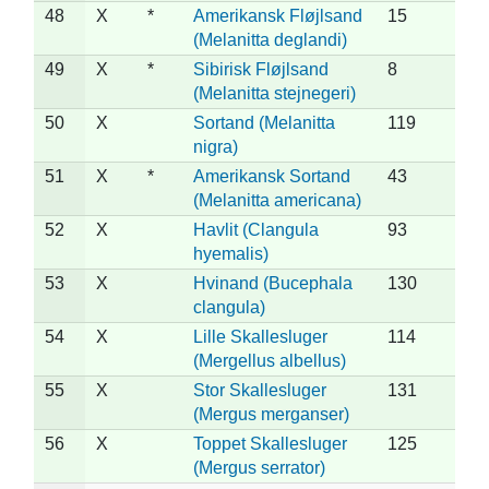
48
X
*
Amerikansk Fløjlsand
15
(Melanitta deglandi)
49
X
*
Sibirisk Fløjlsand
8
(Melanitta stejnegeri)
50
X
Sortand (Melanitta
119
nigra)
51
X
*
Amerikansk Sortand
43
(Melanitta americana)
52
X
Havlit (Clangula
93
hyemalis)
53
X
Hvinand (Bucephala
130
clangula)
54
X
Lille Skallesluger
114
(Mergellus albellus)
55
X
Stor Skallesluger
131
(Mergus merganser)
56
X
Toppet Skallesluger
125
(Mergus serrator)