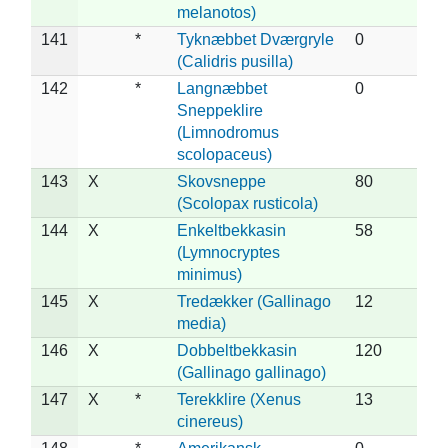
melanotos)
141
*
Tyknæbbet Dværgryle
0
(Calidris pusilla)
142
*
Langnæbbet
0
Sneppeklire
(Limnodromus
scolopaceus)
143
X
Skovsneppe
80
(Scolopax rusticola)
144
X
Enkeltbekkasin
58
(Lymnocryptes
minimus)
145
X
Tredækker (Gallinago
12
media)
146
X
Dobbeltbekkasin
120
(Gallinago gallinago)
147
X
*
Terekklire (Xenus
13
cinereus)