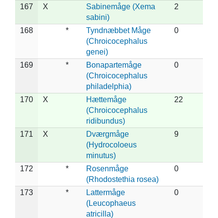
167
X
Sabinemåge (Xema
2
sabini)
168
*
Tyndnæbbet Måge
0
(Chroicocephalus
genei)
169
*
Bonapartemåge
0
(Chroicocephalus
philadelphia)
170
X
Hættemåge
22
(Chroicocephalus
ridibundus)
171
X
Dværgmåge
9
(Hydrocoloeus
minutus)
172
*
Rosenmåge
0
(Rhodostethia rosea)
173
*
Lattermåge
0
(Leucophaeus
atricilla)