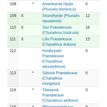
108
*
Amerikansk Hjejle
0
(Pluvialis dominica)
109
X
Strandhjejle (Pluvialis
12
squatarola)
110
X
Stor Præstekrave
16
(Charadrius hiaticula)
111
X
Lille Præstekrave
15
(Charadrius dubius)
112
Hvidbrystet
0
Præstekrave
(Charadrius
alexandrinus)
113
*
Sibirisk Præstekrave
0
(Charadrius
mongolus)
114
*
Tibetansk
0
Præstekrave
(Charadrius atrifrons)
115
*
Ørkenpræstekrave
0