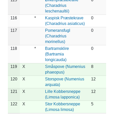
(Charadrius
leschenaultii)
116
*
Kaspisk Præstekrave
0
(Charadrius asiaticus)
117
Pomeransfugl
0
(Charadrius
morinellus)
118
*
Bartramsklire
0
(Bartramia
longicauda)
119
X
Småspove (Numenius
8
phaeopus)
120
X
Storspove (Numenius
12
arquata)
121
X
Lille Kobbersneppe
12
(Limosa lapponica)
122
X
Stor Kobbersneppe
5
(Limosa limosa)