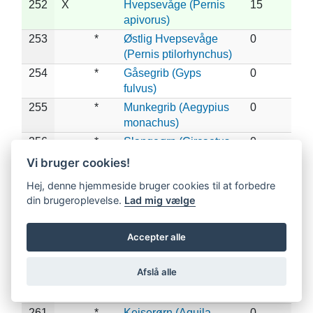
252
X
Hvepsevåge (Pernis
15
apivorus)
253
*
Østlig Hvepsevåge
0
(Pernis ptilorhynchus)
254
*
Gåsegrib (Gyps
0
fulvus)
255
*
Munkegrib (Aegypius
0
monachus)
256
*
Slangeørn (Circaetus
0
gallicus)
Vi bruger cookies!
257
X
*
Lille Skrigeørn
1
Hej, denne hjemmeside bruger cookies til at forbedre
(Clanga pomarina)
din brugeroplevelse.
Lad mig vælge
258
*
Stor Skrigeørn
0
(Clanga clanga)
Accepter alle
259
*
Dværgørn (Hieraaetus
0
pennatus)
Afslå alle
260
*
Steppeørn (Aquila
0
nipalensis)
261
*
Kejserørn (Aquila
0