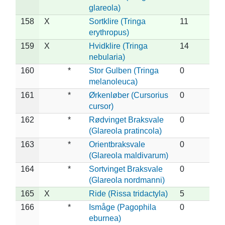
glareola)
158
X
Sortklire (Tringa
11
erythropus)
159
X
Hvidklire (Tringa
14
nebularia)
160
*
Stor Gulben (Tringa
0
melanoleuca)
161
*
Ørkenløber (Cursorius
0
cursor)
162
*
Rødvinget Braksvale
0
(Glareola pratincola)
163
*
Orientbraksvale
0
(Glareola maldivarum)
164
*
Sortvinget Braksvale
0
(Glareola nordmanni)
165
X
Ride (Rissa tridactyla)
5
166
*
Ismåge (Pagophila
0
eburnea)