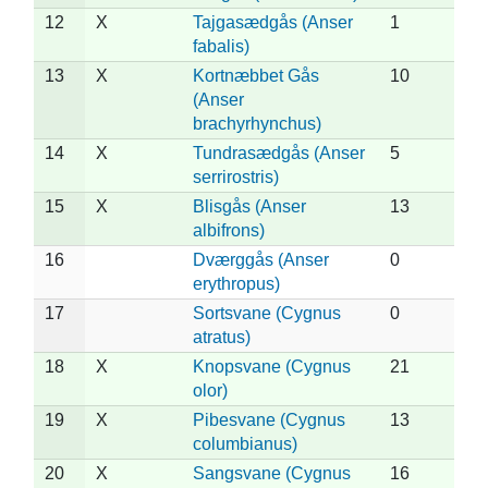
12
X
Tajgasædgås (Anser
1
fabalis)
13
X
Kortnæbbet Gås
10
(Anser
brachyrhynchus)
14
X
Tundrasædgås (Anser
5
serrirostris)
15
X
Blisgås (Anser
13
albifrons)
16
Dværggås (Anser
0
erythropus)
17
Sortsvane (Cygnus
0
atratus)
18
X
Knopsvane (Cygnus
21
olor)
19
X
Pibesvane (Cygnus
13
columbianus)
20
X
Sangsvane (Cygnus
16