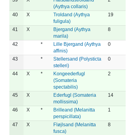
(Aythya collaris)
40
X
Troldand (Aythya
19
fuligula)
41
X
Bjergand (Aythya
8
marila)
42
*
Lille Bjergand (Aythya
0
affinis)
43
*
Stellersand (Polysticta
0
stelleri)
44
X
*
Kongeederfugl
2
(Somateria
spectabilis)
45
X
Ederfugl (Somateria
14
mollissima)
46
X
*
Brilleand (Melanitta
1
perspicillata)
47
X
Fløjlsand (Melanitta
8
fusca)