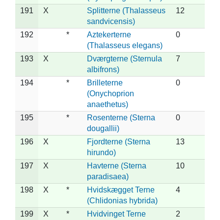
191
X
Splitterne (Thalasseus
12
sandvicensis)
192
*
Aztekerterne
0
(Thalasseus elegans)
193
X
Dværgterne (Sternula
7
albifrons)
194
*
Brilleterne
0
(Onychoprion
anaethetus)
195
*
Rosenterne (Sterna
0
dougallii)
196
X
Fjordterne (Sterna
13
hirundo)
197
X
Havterne (Sterna
10
paradisaea)
198
X
*
Hvidskægget Terne
4
(Chlidonias hybrida)
199
X
*
Hvidvinget Terne
2