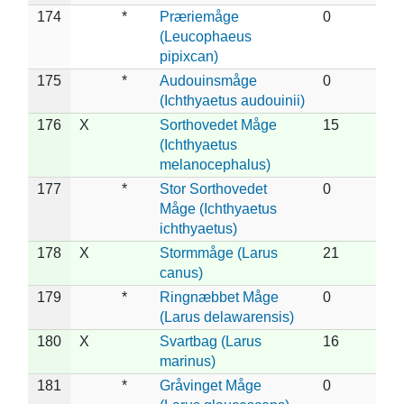
174
*
Præriemåge
0
(Leucophaeus
pipixcan)
175
*
Audouinsmåge
0
(Ichthyaetus audouinii)
176
X
Sorthovedet Måge
15
(Ichthyaetus
melanocephalus)
177
*
Stor Sorthovedet
0
Måge (Ichthyaetus
ichthyaetus)
178
X
Stormmåge (Larus
21
canus)
179
*
Ringnæbbet Måge
0
(Larus delawarensis)
180
X
Svartbag (Larus
16
marinus)
181
*
Gråvinget Måge
0