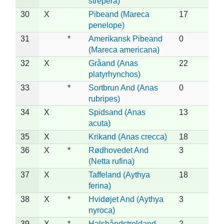
strepera)
30
X
Pibeand (Mareca
17
penelope)
31
*
Amerikansk Pibeand
0
(Mareca americana)
32
X
Gråand (Anas
22
platyrhynchos)
33
*
Sortbrun And (Anas
0
rubripes)
34
X
Spidsand (Anas
13
acuta)
35
X
Krikand (Anas crecca)
18
36
X
*
Rødhovedet And
3
(Netta rufina)
37
X
Taffeland (Aythya
18
ferina)
38
X
*
Hvidøjet And (Aythya
3
nyroca)
39
X
*
Halsbåndstroldand
2