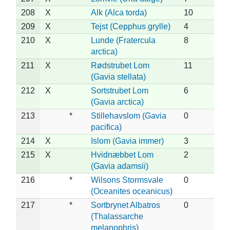
208
X
Alk (Alca torda)
10
209
X
Tejst (Cepphus grylle)
4
210
X
Lunde (Fratercula
8
arctica)
211
X
Rødstrubet Lom
11
(Gavia stellata)
212
X
Sortstrubet Lom
6
(Gavia arctica)
213
*
Stillehavslom (Gavia
0
pacifica)
214
X
Islom (Gavia immer)
3
215
X
Hvidnæbbet Lom
2
(Gavia adamsii)
216
*
Wilsons Stormsvale
0
(Oceanites oceanicus)
217
*
Sortbrynet Albatros
0
(Thalassarche
melanophris)