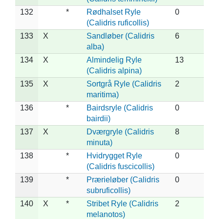
132
*
Rødhalset Ryle
0
(Calidris ruficollis)
133
X
Sandløber (Calidris
6
alba)
134
X
Almindelig Ryle
13
(Calidris alpina)
135
X
Sortgrå Ryle (Calidris
2
maritima)
136
*
Bairdsryle (Calidris
0
bairdii)
137
X
Dværgryle (Calidris
8
minuta)
138
*
Hvidrygget Ryle
0
(Calidris fuscicollis)
139
*
Prærieløber (Calidris
0
subruficollis)
140
X
*
Stribet Ryle (Calidris
2
melanotos)