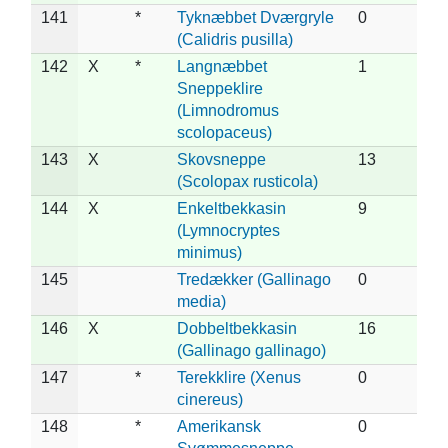
141
*
Tyknæbbet Dværgryle
0
(Calidris pusilla)
142
X
*
Langnæbbet
1
Sneppeklire
(Limnodromus
scolopaceus)
143
X
Skovsneppe
13
(Scolopax rusticola)
144
X
Enkeltbekkasin
9
(Lymnocryptes
minimus)
145
Tredækker (Gallinago
0
media)
146
X
Dobbeltbekkasin
16
(Gallinago gallinago)
147
*
Terekklire (Xenus
0
cinereus)
148
*
Amerikansk
0