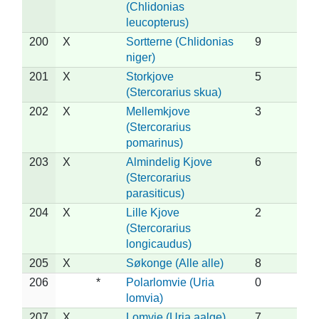
(Chlidonias
leucopterus)
200
X
Sortterne (Chlidonias
9
niger)
201
X
Storkjove
5
(Stercorarius skua)
202
X
Mellemkjove
3
(Stercorarius
pomarinus)
203
X
Almindelig Kjove
6
(Stercorarius
parasiticus)
204
X
Lille Kjove
2
(Stercorarius
longicaudus)
205
X
Søkonge (Alle alle)
8
206
*
Polarlomvie (Uria
0
lomvia)
207
X
Lomvie (Uria aalge)
7