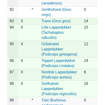
canadensis)
92
*
Jomfrutrane (Grus
0
virgo)
93
X
Trane (Grus grus)
14
94
X
Lille Lappedykker
15
(Tachybaptus
ruficollis)
95
X
Gråstrubet
12
Lappedykker
(Podiceps grisegena)
96
X
Toppet Lappedykker
19
(Podiceps cristatus)
97
X
Nordisk Lappedykker
6
(Podiceps auritus)
98
X
Sorthalset
16
Lappedykker
(Podiceps nigricollis)
99
*
Triel (Burhinus
0