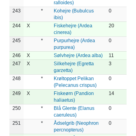
ralloides)
243
*
Kohejre (Bubulcus
0
ibis)
244
X
Fiskehejre (Ardea
20
cinerea)
245
*
Purpurhejre (Ardea
0
purpurea)
246
X
Sølvhejre (Ardea alba)
11
247
X
Silkehejre (Egretta
3
garzetta)
248
*
Krøltoppet Pelikan
0
(Pelecanus crispus)
249
X
Fiskeørn (Pandion
14
haliaetus)
250
*
Blå Glente (Elanus
0
caeruleus)
251
*
Ådselgrib (Neophron
0
percnopterus)