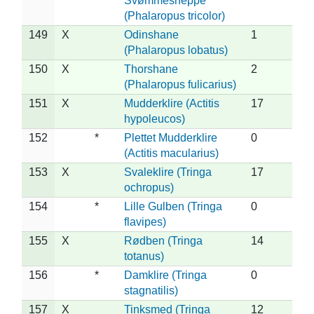
Svømmesneppe
(Phalaropus tricolor)
149
X
Odinshane
1
(Phalaropus lobatus)
150
X
Thorshane
2
(Phalaropus fulicarius)
151
X
Mudderklire (Actitis
17
hypoleucos)
152
*
Plettet Mudderklire
0
(Actitis macularius)
153
X
Svaleklire (Tringa
17
ochropus)
154
*
Lille Gulben (Tringa
0
flavipes)
155
X
Rødben (Tringa
14
totanus)
156
*
Damklire (Tringa
0
stagnatilis)
157
X
Tinksmed (Tringa
12