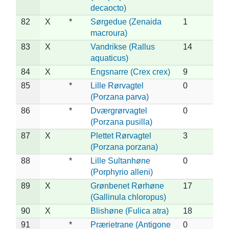
decaocto)
82
X
*
Sørgedue (Zenaida
1
macroura)
83
X
Vandrikse (Rallus
14
aquaticus)
84
X
Engsnarre (Crex crex)
9
85
*
Lille Rørvagtel
0
(Porzana parva)
86
*
Dværgrørvagtel
0
(Porzana pusilla)
87
X
Plettet Rørvagtel
3
(Porzana porzana)
88
*
Lille Sultanhøne
0
(Porphyrio alleni)
89
X
Grønbenet Rørhøne
17
(Gallinula chloropus)
90
X
Blishøne (Fulica atra)
18
91
*
Prærietrane (Antigone
0