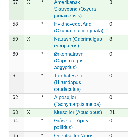
57
X
*
Amerikansk
3
Skarveand (Oxyura
jamaicensis)
58
*
Hvidhovedet And
0
(Oxyura leucocephala)
59
X
Natravn (Caprimulgus
8
europaeus)
60
*
Ørkennatravn
0
(Caprimulgus
aegyptius)
61
*
Tornhalesejler
0
(Hirundapus
caudacutus)
62
*
Alpesejler
0
(Tachymarptis melba)
63
X
Mursejler (Apus apus)
21
64
*
Gråsejler (Apus
0
pallidus)
65
*
Orientsejler (Apus
0