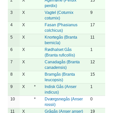
2
X
Agerhøne (Perdix
13
perdix)
3
X
Vagtel (Coturnix
9
coturnix)
4
X
Fasan (Phasianus
17
colchicus)
5
X
Knortegås (Branta
11
bernicla)
6
X
Rødhalset Gås
1
(Branta ruficollis)
7
X
Canadagås (Branta
12
canadensis)
8
X
Bramgås (Branta
15
leucopsis)
9
X
*
Indisk Gås (Anser
1
indicus)
10
*
Dværgsnegås (Anser
0
rossii)
11
X
Grågås (Anser anser)
19