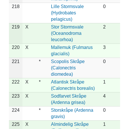
218
Lille Stormsvale
0
(Hydrobates
pelagicus)
219
X
Stor Stormsvale
2
(Oceanodroma
leucorhoa)
220
X
Mallemuk (Fulmarus
3
glacialis)
221
*
Scopolis Skråpe
0
(Calonectris
diomedea)
222
X
*
Atlantisk Skråpe
1
(Calonectris borealis)
223
X
Sodfarvet Skråpe
4
(Ardenna grisea)
224
*
Storskråpe (Ardenna
0
gravis)
225
X
Almindelig Skråpe
1