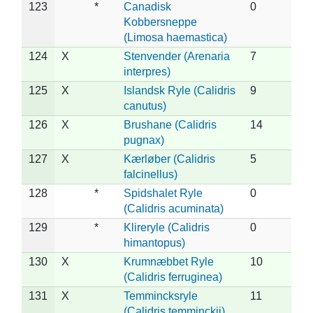
123
*
Canadisk
0
Kobbersneppe
(Limosa haemastica)
124
X
Stenvender (Arenaria
7
interpres)
125
X
Islandsk Ryle (Calidris
9
canutus)
126
X
Brushane (Calidris
14
pugnax)
127
X
Kærløber (Calidris
5
falcinellus)
128
*
Spidshalet Ryle
0
(Calidris acuminata)
129
*
Klireryle (Calidris
0
himantopus)
130
X
Krumnæbbet Ryle
10
(Calidris ferruginea)
131
X
Temmincksryle
11
(Calidris temminckii)