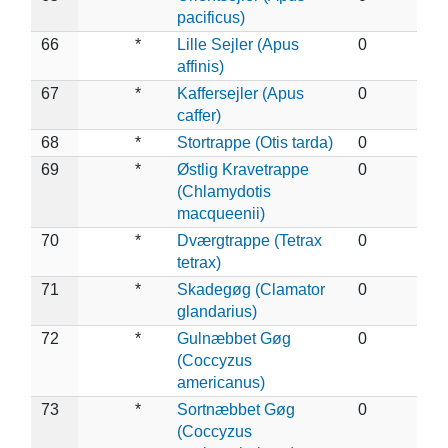
pacificus)
66
*
Lille Sejler (Apus
0
affinis)
67
*
Kaffersejler (Apus
0
caffer)
68
*
Stortrappe (Otis tarda)
0
69
*
Østlig Kravetrappe
0
(Chlamydotis
macqueenii)
70
*
Dværgtrappe (Tetrax
0
tetrax)
71
*
Skadegøg (Clamator
0
glandarius)
72
*
Gulnæbbet Gøg
0
(Coccyzus
americanus)
73
*
Sortnæbbet Gøg
0
(Coccyzus