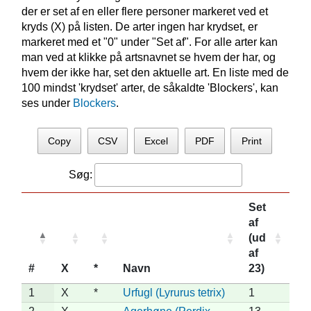
der er set af en eller flere personer markeret ved et
kryds (X) på listen. De arter ingen har krydset, er
markeret med et "0" under "Set af". For alle arter kan
man ved at klikke på artsnavnet se hvem der har, og
hvem der ikke har, set den aktuelle art. En liste med de
100 mindst 'krydset' arter, de såkaldte 'Blockers', kan
ses under
Blockers
.
Copy
CSV
Excel
PDF
Print
Søg:
Set
af
(ud
af
#
X
*
Navn
23)
1
X
*
Urfugl (Lyrurus tetrix)
1