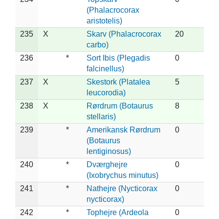
(Phalacrocorax
aristotelis)
235
X
Skarv (Phalacrocorax
20
carbo)
236
*
Sort Ibis (Plegadis
0
falcinellus)
237
X
Skestork (Platalea
5
leucorodia)
238
X
Rørdrum (Botaurus
8
stellaris)
239
*
Amerikansk Rørdrum
0
(Botaurus
lentiginosus)
240
*
Dværghejre
0
(Ixobrychus minutus)
241
*
Nathejre (Nycticorax
0
nycticorax)
242
*
Tophejre (Ardeola
0