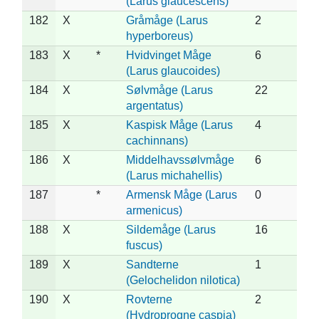
(Larus glaucescens)
182
X
Gråmåge (Larus
2
hyperboreus)
183
X
*
Hvidvinget Måge
6
(Larus glaucoides)
184
X
Sølvmåge (Larus
22
argentatus)
185
X
Kaspisk Måge (Larus
4
cachinnans)
186
X
Middelhavssølvmåge
6
(Larus michahellis)
187
*
Armensk Måge (Larus
0
armenicus)
188
X
Sildemåge (Larus
16
fuscus)
189
X
Sandterne
1
(Gelochelidon nilotica)
190
X
Rovterne
2
(Hydroprogne caspia)