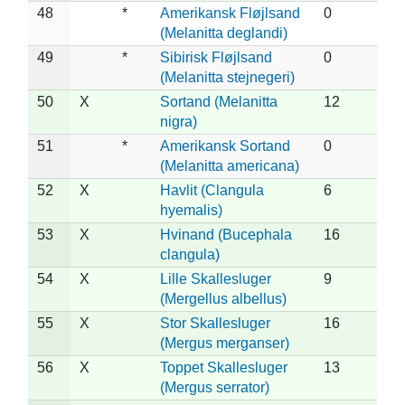
48
*
Amerikansk Fløjlsand
0
(Melanitta deglandi)
49
*
Sibirisk Fløjlsand
0
(Melanitta stejnegeri)
50
X
Sortand (Melanitta
12
nigra)
51
*
Amerikansk Sortand
0
(Melanitta americana)
52
X
Havlit (Clangula
6
hyemalis)
53
X
Hvinand (Bucephala
16
clangula)
54
X
Lille Skallesluger
9
(Mergellus albellus)
55
X
Stor Skallesluger
16
(Mergus merganser)
56
X
Toppet Skallesluger
13
(Mergus serrator)