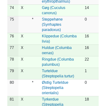
erythropthalmus)
74
X
Gøg (Cuculus
14
canorus)
75
*
Steppehøne
0
(Syrrhaptes
paradoxus)
76
X
Klippedue (Columba
16
livia)
77
X
Huldue (Columba
16
oenas)
78
X
Ringdue (Columba
22
palumbus)
79
X
Turteldue
1
(Streptopelia turtur)
80
*
Østlig Turteldue
0
(Streptopelia
orientalis)
81
X
Tyrkerdue
18
(Streptopelia