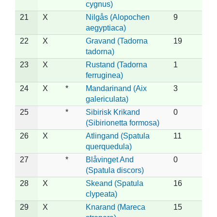
cygnus)
21
X
Nilgås (Alopochen
9
aegyptiaca)
22
X
Gravand (Tadorna
19
tadorna)
23
X
Rustand (Tadorna
1
ferruginea)
24
X
*
Mandarinand (Aix
3
galericulata)
25
*
Sibirisk Krikand
0
(Sibirionetta formosa)
26
X
Atlingand (Spatula
11
querquedula)
27
*
Blåvinget And
0
(Spatula discors)
28
X
Skeand (Spatula
16
clypeata)
29
X
Knarand (Mareca
15