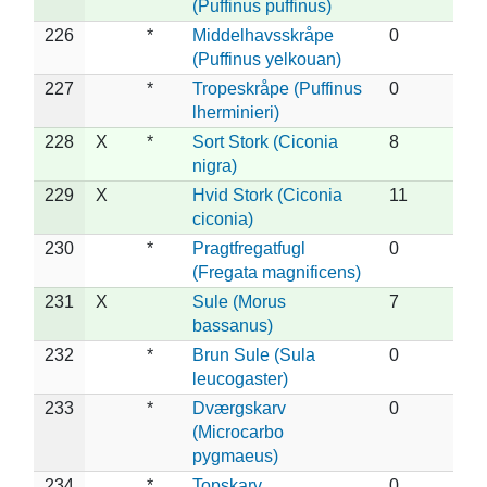
(Puffinus puffinus)
226
*
Middelhavsskråpe
0
(Puffinus yelkouan)
227
*
Tropeskråpe (Puffinus
0
lherminieri)
228
X
*
Sort Stork (Ciconia
8
nigra)
229
X
Hvid Stork (Ciconia
11
ciconia)
230
*
Pragtfregatfugl
0
(Fregata magnificens)
231
X
Sule (Morus
7
bassanus)
232
*
Brun Sule (Sula
0
leucogaster)
233
*
Dværgskarv
0
(Microcarbo
pygmaeus)
234
*
Topskarv
0