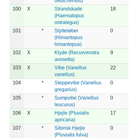
oedicnemus)
100
X
Strandskade
18
(Haematopus
ostralegus)
101
*
Stylteløber
0
(Himantopus
himantopus)
102
X
Klyde (Recurvirostra
9
avosetta)
103
X
Vibe (Vanellus
22
vanellus)
104
*
Steppevibe (Vanellus
0
gregarius)
105
*
Sumpvibe (Vanellus
0
leucurus)
106
X
Hjejle (Pluvialis
17
apricaria)
107
*
Sibirisk Hjejle
0
(Pluvialis fulva)