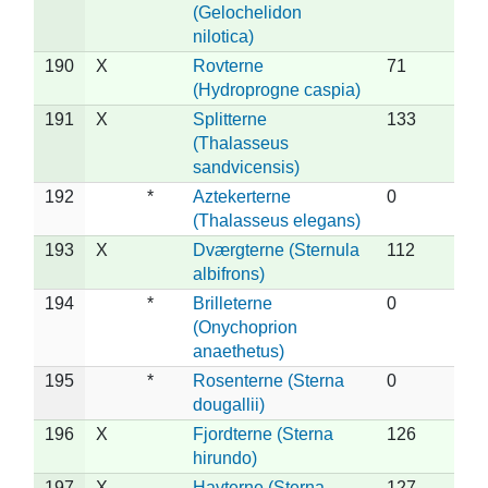
(Gelochelidon
nilotica)
190
X
Rovterne
71
(Hydroprogne caspia)
191
X
Splitterne
133
(Thalasseus
sandvicensis)
192
*
Aztekerterne
0
(Thalasseus elegans)
193
X
Dværgterne (Sternula
112
albifrons)
194
*
Brilleterne
0
(Onychoprion
anaethetus)
195
*
Rosenterne (Sterna
0
dougallii)
196
X
Fjordterne (Sterna
126
hirundo)
197
X
Havterne (Sterna
127