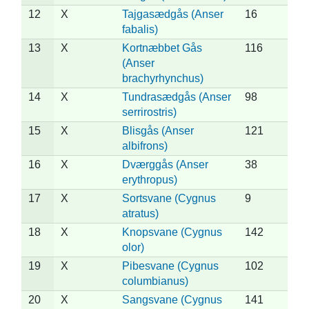
12
X
Tajgasædgås (Anser
16
fabalis)
13
X
Kortnæbbet Gås
116
(Anser
brachyrhynchus)
14
X
Tundrasædgås (Anser
98
serrirostris)
15
X
Blisgås (Anser
121
albifrons)
16
X
Dværggås (Anser
38
erythropus)
17
X
Sortsvane (Cygnus
9
atratus)
18
X
Knopsvane (Cygnus
142
olor)
19
X
Pibesvane (Cygnus
102
columbianus)
20
X
Sangsvane (Cygnus
141