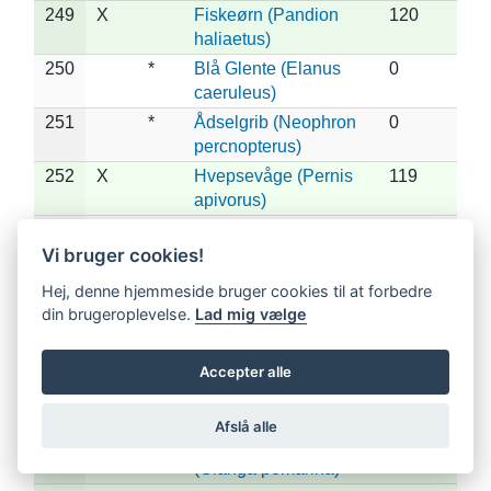
249
X
Fiskeørn (Pandion
120
haliaetus)
250
*
Blå Glente (Elanus
0
caeruleus)
251
*
Ådselgrib (Neophron
0
percnopterus)
252
X
Hvepsevåge (Pernis
119
apivorus)
253
*
Østlig Hvepsevåge
0
(Pernis ptilorhynchus)
Vi bruger cookies!
254
*
Gåsegrib (Gyps
0
Hej, denne hjemmeside bruger cookies til at forbedre
fulvus)
din brugeroplevelse.
Lad mig vælge
255
*
Munkegrib (Aegypius
0
monachus)
Accepter alle
256
X
*
Slangeørn (Circaetus
11
gallicus)
Afslå alle
257
X
*
Lille Skrigeørn
11
(Clanga pomarina)