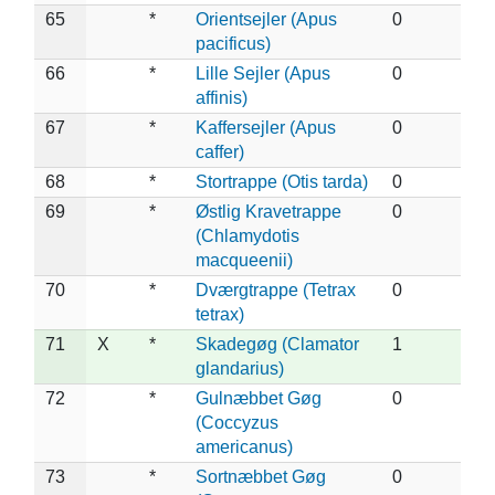
65
*
Orientsejler (Apus
0
pacificus)
66
*
Lille Sejler (Apus
0
affinis)
67
*
Kaffersejler (Apus
0
caffer)
68
*
Stortrappe (Otis tarda)
0
69
*
Østlig Kravetrappe
0
(Chlamydotis
macqueenii)
70
*
Dværgtrappe (Tetrax
0
tetrax)
71
X
*
Skadegøg (Clamator
1
glandarius)
72
*
Gulnæbbet Gøg
0
(Coccyzus
americanus)
73
*
Sortnæbbet Gøg
0