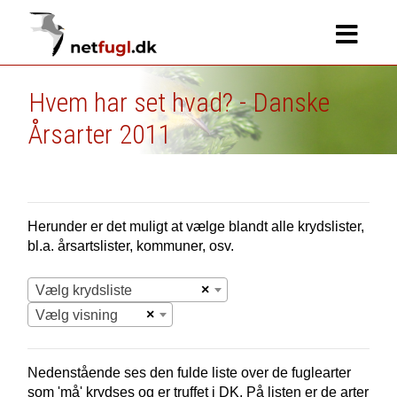
Hvem har set hvad? - Danske
Årsarter 2011
Herunder er det muligt at vælge blandt alle krydslister,
bl.a. årsartslister, kommuner, osv.
×
Vælg krydsliste
×
Vælg visning
Nedenstående ses den fulde liste over de fuglearter
som 'må' krydses og er truffet i
DK.
På listen er de arter