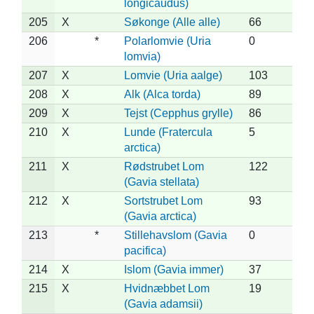
longicaudus)
205
X
Søkonge (Alle alle)
66
206
*
Polarlomvie (Uria
0
lomvia)
207
X
Lomvie (Uria aalge)
103
208
X
Alk (Alca torda)
89
209
X
Tejst (Cepphus grylle)
86
210
X
Lunde (Fratercula
5
arctica)
211
X
Rødstrubet Lom
122
(Gavia stellata)
212
X
Sortstrubet Lom
93
(Gavia arctica)
213
*
Stillehavslom (Gavia
0
pacifica)
214
X
Islom (Gavia immer)
37
215
X
Hvidnæbbet Lom
19
(Gavia adamsii)