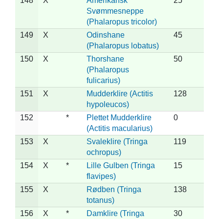
148
X
*
Amerikansk
25
Svømmesneppe
(Phalaropus tricolor)
149
X
Odinshane
45
(Phalaropus lobatus)
150
X
Thorshane
50
(Phalaropus
fulicarius)
151
X
Mudderklire (Actitis
128
hypoleucos)
152
*
Plettet Mudderklire
0
(Actitis macularius)
153
X
Svaleklire (Tringa
119
ochropus)
154
X
*
Lille Gulben (Tringa
15
flavipes)
155
X
Rødben (Tringa
138
totanus)
156
X
*
Damklire (Tringa
30