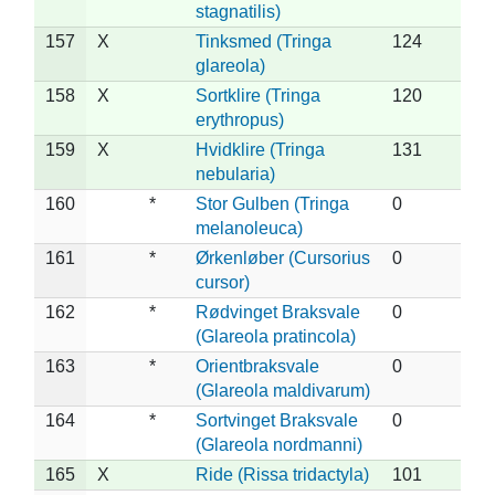
stagnatilis)
157
X
Tinksmed (Tringa
124
glareola)
158
X
Sortklire (Tringa
120
erythropus)
159
X
Hvidklire (Tringa
131
nebularia)
160
*
Stor Gulben (Tringa
0
melanoleuca)
161
*
Ørkenløber (Cursorius
0
cursor)
162
*
Rødvinget Braksvale
0
(Glareola pratincola)
163
*
Orientbraksvale
0
(Glareola maldivarum)
164
*
Sortvinget Braksvale
0
(Glareola nordmanni)
165
X
Ride (Rissa tridactyla)
101