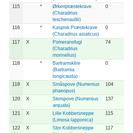
115
*
Ørkenpræstekrave
0
(Charadrius
leschenaultii)
116
*
Kaspisk Præstekrave
0
(Charadrius asiaticus)
117
X
Pomeransfugl
74
(Charadrius
morinellus)
118
*
Bartramsklire
0
(Bartramia
longicauda)
119
X
Småspove (Numenius
104
phaeopus)
120
X
Storspove (Numenius
137
arquata)
121
X
Lille Kobbersneppe
115
(Limosa lapponica)
122
X
Stor Kobbersneppe
117