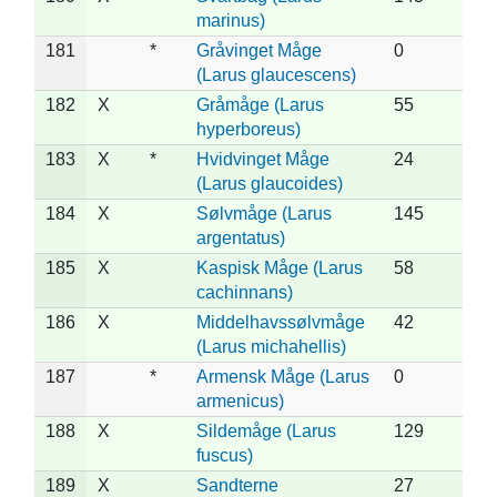
marinus)
181
*
Gråvinget Måge
0
(Larus glaucescens)
182
X
Gråmåge (Larus
55
hyperboreus)
183
X
*
Hvidvinget Måge
24
(Larus glaucoides)
184
X
Sølvmåge (Larus
145
argentatus)
185
X
Kaspisk Måge (Larus
58
cachinnans)
186
X
Middelhavssølvmåge
42
(Larus michahellis)
187
*
Armensk Måge (Larus
0
armenicus)
188
X
Sildemåge (Larus
129
fuscus)
189
X
Sandterne
27