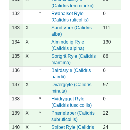
(Calidris temminckii)
132
*
Rødhalset Ryle
0
(Calidris ruficollis)
133
X
Sandløber (Calidris
111
alba)
134
X
Almindelig Ryle
130
(Calidris alpina)
135
X
Sortgrå Ryle (Calidris
86
maritima)
136
*
Bairdsryle (Calidris
0
bairdii)
137
X
Dværgryle (Calidris
97
minuta)
138
*
Hvidrygget Ryle
0
(Calidris fuscicollis)
139
X
*
Prærieløber (Calidris
22
subruficollis)
140
X
*
Stribet Ryle (Calidris
24