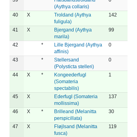
(Aythya collaris)
40
X
Troldand (Aythya
142
fuligula)
41
X
Bjergand (Aythya
99
marila)
42
*
Lille Bjergand (Aythya
0
affinis)
43
*
Stellersand
0
(Polysticta stelleri)
44
X
*
Kongeederfugl
1
(Somateria
spectabilis)
45
X
Ederfugl (Somateria
137
mollissima)
46
X
*
Brilleand (Melanitta
30
perspicillata)
47
X
Fløjlsand (Melanitta
119
fusca)