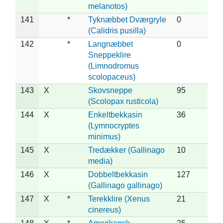
melanotos)
141
*
Tyknæbbet Dværgryle
0
(Calidris pusilla)
142
*
Langnæbbet
0
Sneppeklire
(Limnodromus
scolopaceus)
143
X
Skovsneppe
95
(Scolopax rusticola)
144
X
Enkeltbekkasin
36
(Lymnocryptes
minimus)
145
X
Tredækker (Gallinago
10
media)
146
X
Dobbeltbekkasin
127
(Gallinago gallinago)
147
X
*
Terekklire (Xenus
21
cinereus)