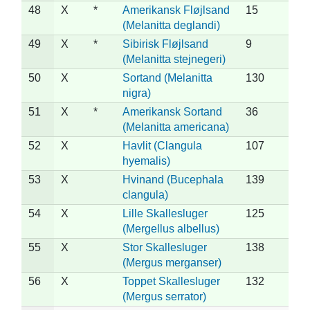
48
X
*
Amerikansk Fløjlsand
15
(Melanitta deglandi)
49
X
*
Sibirisk Fløjlsand
9
(Melanitta stejnegeri)
50
X
Sortand (Melanitta
130
nigra)
51
X
*
Amerikansk Sortand
36
(Melanitta americana)
52
X
Havlit (Clangula
107
hyemalis)
53
X
Hvinand (Bucephala
139
clangula)
54
X
Lille Skallesluger
125
(Mergellus albellus)
55
X
Stor Skallesluger
138
(Mergus merganser)
56
X
Toppet Skallesluger
132
(Mergus serrator)