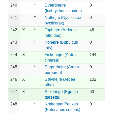
240
*
Dværghejre
0
(Ixobrychus minutus)
241
*
Nathejre (Nycticorax
0
nycticorax)
242
X
*
Tophejre (Ardeola
48
ralloides)
243
*
Kohejre (Bubulcus
0
ibis)
244
X
Fiskehejre (Ardea
144
cinerea)
245
*
Purpurhejre (Ardea
0
purpurea)
246
X
Sølvhejre (Ardea
102
alba)
247
X
Silkehejre (Egretta
53
garzetta)
248
*
Krøltoppet Pelikan
0
(Pelecanus crispus)