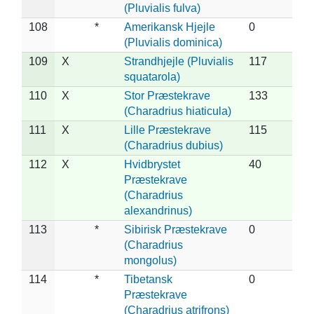
(Pluvialis fulva)
108
*
Amerikansk Hjejle
0
(Pluvialis dominica)
109
X
Strandhjejle (Pluvialis
117
squatarola)
110
X
Stor Præstekrave
133
(Charadrius hiaticula)
111
X
Lille Præstekrave
115
(Charadrius dubius)
112
X
Hvidbrystet
40
Præstekrave
(Charadrius
alexandrinus)
113
*
Sibirisk Præstekrave
0
(Charadrius
mongolus)
114
*
Tibetansk
0
Præstekrave
(Charadrius atrifrons)