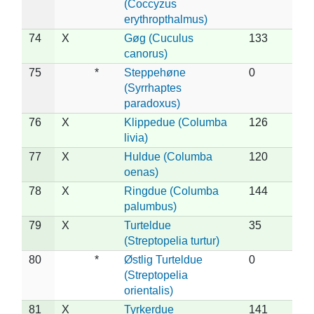
(Coccyzus
erythropthalmus)
74
X
Gøg (Cuculus
133
canorus)
75
*
Steppehøne
0
(Syrrhaptes
paradoxus)
76
X
Klippedue (Columba
126
livia)
77
X
Huldue (Columba
120
oenas)
78
X
Ringdue (Columba
144
palumbus)
79
X
Turteldue
35
(Streptopelia turtur)
80
*
Østlig Turteldue
0
(Streptopelia
orientalis)
81
X
Tyrkerdue
141