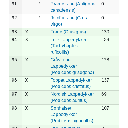
91
*
Prærietrane (Antigone
0
canadensis)
92
*
Jomfrutrane (Grus
0
virgo)
93
X
Trane (Grus grus)
130
94
X
Lille Lappedykker
139
(Tachybaptus
ruficollis)
95
X
Gråstrubet
128
Lappedykker
(Podiceps grisegena)
96
X
Toppet Lappedykker
137
(Podiceps cristatus)
97
X
Nordisk Lappedykker
69
(Podiceps auritus)
98
X
Sorthalset
107
Lappedykker
(Podiceps nigricollis)