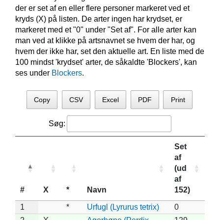
der er set af en eller flere personer markeret ved et
kryds (X) på listen. De arter ingen har krydset, er
markeret med et "0" under "Set af". For alle arter kan
man ved at klikke på artsnavnet se hvem der har, og
hvem der ikke har, set den aktuelle art. En liste med de
100 mindst 'krydset' arter, de såkaldte 'Blockers', kan
ses under
Blockers
.
Copy
CSV
Excel
PDF
Print
Søg:
Set
af
(ud
af
#
X
*
Navn
152)
1
*
Urfugl (Lyrurus tetrix)
0