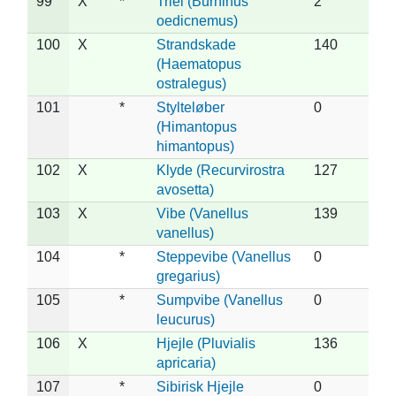
99
X
*
Triel (Burhinus
2
oedicnemus)
100
X
Strandskade
140
(Haematopus
ostralegus)
101
*
Stylteløber
0
(Himantopus
himantopus)
102
X
Klyde (Recurvirostra
127
avosetta)
103
X
Vibe (Vanellus
139
vanellus)
104
*
Steppevibe (Vanellus
0
gregarius)
105
*
Sumpvibe (Vanellus
0
leucurus)
106
X
Hjejle (Pluvialis
136
apricaria)
107
*
Sibirisk Hjejle
0