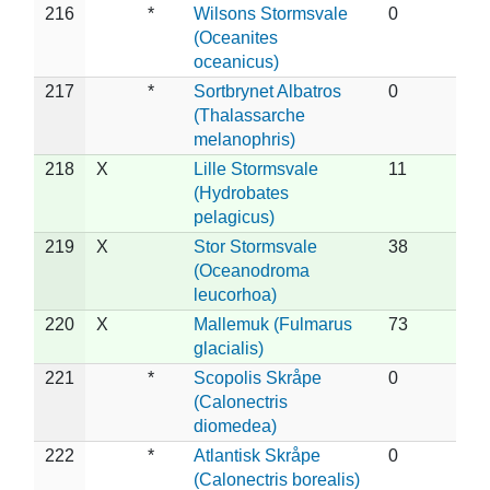
216
*
Wilsons Stormsvale
0
(Oceanites
oceanicus)
217
*
Sortbrynet Albatros
0
(Thalassarche
melanophris)
218
X
Lille Stormsvale
11
(Hydrobates
pelagicus)
219
X
Stor Stormsvale
38
(Oceanodroma
leucorhoa)
220
X
Mallemuk (Fulmarus
73
glacialis)
221
*
Scopolis Skråpe
0
(Calonectris
diomedea)
222
*
Atlantisk Skråpe
0
(Calonectris borealis)