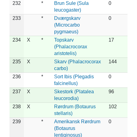
232
*
Brun Sule (Sula
0
leucogaster)
233
*
Dværgskarv
0
(Microcarbo
pygmaeus)
234
X
*
Topskarv
17
(Phalacrocorax
aristotelis)
235
X
Skarv (Phalacrocorax
144
carbo)
236
*
Sort Ibis (Plegadis
0
falcinellus)
237
X
Skestork (Platalea
96
leucorodia)
238
X
Rørdrum (Botaurus
102
stellaris)
239
*
Amerikansk Rørdrum
0
(Botaurus
lentiginosus)