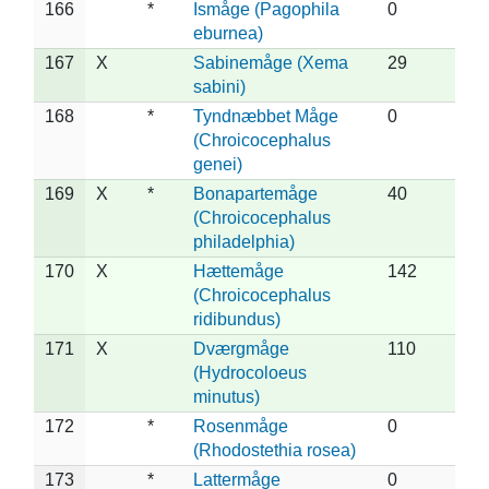
166
*
Ismåge (Pagophila
0
eburnea)
167
X
Sabinemåge (Xema
29
sabini)
168
*
Tyndnæbbet Måge
0
(Chroicocephalus
genei)
169
X
*
Bonapartemåge
40
(Chroicocephalus
philadelphia)
170
X
Hættemåge
142
(Chroicocephalus
ridibundus)
171
X
Dværgmåge
110
(Hydrocoloeus
minutus)
172
*
Rosenmåge
0
(Rhodostethia rosea)
173
*
Lattermåge
0