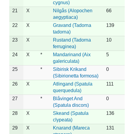
cygnus)
21
X
Nilgås (Alopochen
66
aegyptiaca)
22
X
Gravand (Tadorna
139
tadorna)
23
X
Rustand (Tadorna
10
ferruginea)
24
X
*
Mandarinand (Aix
5
galericulata)
25
*
Sibirisk Krikand
0
(Sibirionetta formosa)
26
X
Atlingand (Spatula
111
querquedula)
27
*
Blåvinget And
0
(Spatula discors)
28
X
Skeand (Spatula
136
clypeata)
29
X
Knarand (Mareca
131