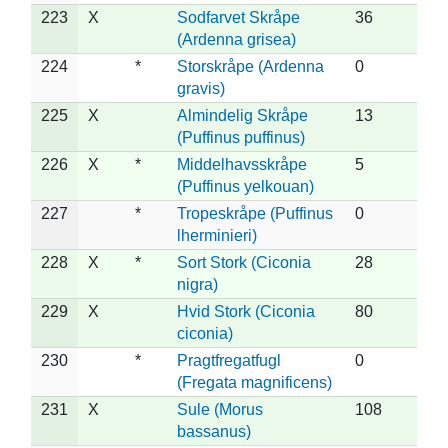
223
X
Sodfarvet Skråpe
36
(Ardenna grisea)
224
*
Storskråpe (Ardenna
0
gravis)
225
X
Almindelig Skråpe
13
(Puffinus puffinus)
226
X
*
Middelhavsskråpe
5
(Puffinus yelkouan)
227
*
Tropeskråpe (Puffinus
0
lherminieri)
228
X
*
Sort Stork (Ciconia
28
nigra)
229
X
Hvid Stork (Ciconia
80
ciconia)
230
*
Pragtfregatfugl
0
(Fregata magnificens)
231
X
Sule (Morus
108
bassanus)