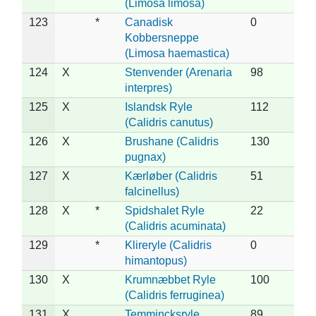
(Limosa limosa)
123
*
Canadisk
0
Kobbersneppe
(Limosa haemastica)
124
X
Stenvender (Arenaria
98
interpres)
125
X
Islandsk Ryle
112
(Calidris canutus)
126
X
Brushane (Calidris
130
pugnax)
127
X
Kærløber (Calidris
51
falcinellus)
128
X
*
Spidshalet Ryle
22
(Calidris acuminata)
129
*
Klireryle (Calidris
0
himantopus)
130
X
Krumnæbbet Ryle
100
(Calidris ferruginea)
131
X
Temmincksryle
89