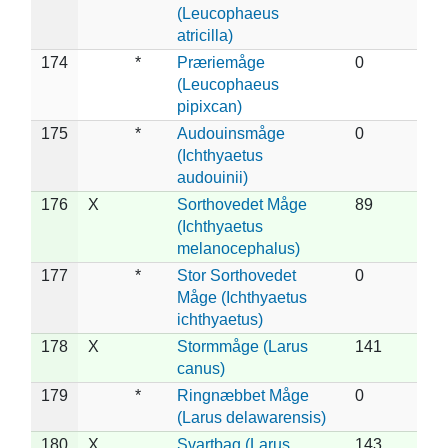
(Leucophaeus
atricilla)
174
*
Præriemåge
0
(Leucophaeus
pipixcan)
175
*
Audouinsmåge
0
(Ichthyaetus
audouinii)
176
X
Sorthovedet Måge
89
(Ichthyaetus
melanocephalus)
177
*
Stor Sorthovedet
0
Måge (Ichthyaetus
ichthyaetus)
178
X
Stormmåge (Larus
141
canus)
179
*
Ringnæbbet Måge
0
(Larus delawarensis)
180
X
Svartbag (Larus
143