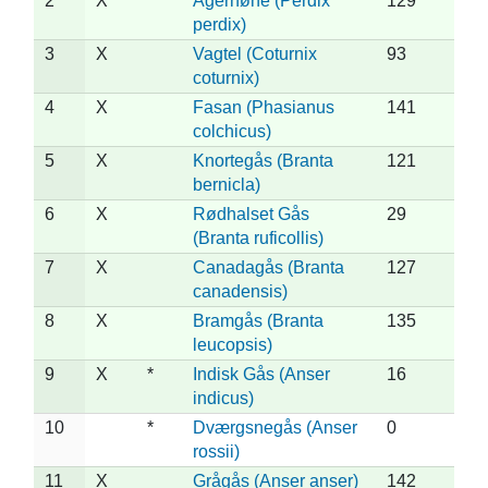
2
X
Agerhøne (Perdix
129
perdix)
3
X
Vagtel (Coturnix
93
coturnix)
4
X
Fasan (Phasianus
141
colchicus)
5
X
Knortegås (Branta
121
bernicla)
6
X
Rødhalset Gås
29
(Branta ruficollis)
7
X
Canadagås (Branta
127
canadensis)
8
X
Bramgås (Branta
135
leucopsis)
9
X
*
Indisk Gås (Anser
16
indicus)
10
*
Dværgsnegås (Anser
0
rossii)
11
X
Grågås (Anser anser)
142