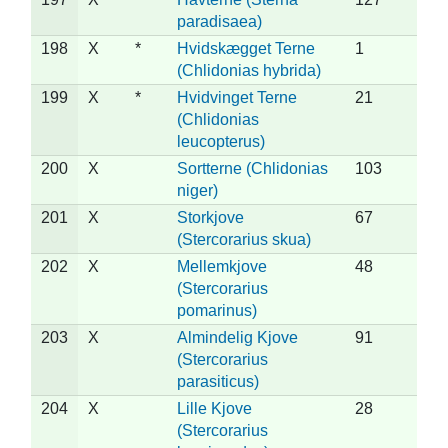
paradisaea)
198
X
*
Hvidskægget Terne
1
(Chlidonias hybrida)
199
X
*
Hvidvinget Terne
21
(Chlidonias
leucopterus)
200
X
Sortterne (Chlidonias
103
niger)
201
X
Storkjove
67
(Stercorarius skua)
202
X
Mellemkjove
48
(Stercorarius
pomarinus)
203
X
Almindelig Kjove
91
(Stercorarius
parasiticus)
204
X
Lille Kjove
28
(Stercorarius