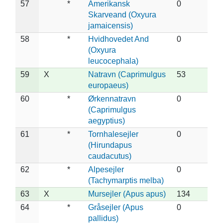
57
*
Amerikansk
0
Skarveand (Oxyura
jamaicensis)
58
*
Hvidhovedet And
0
(Oxyura
leucocephala)
59
X
Natravn (Caprimulgus
53
europaeus)
60
*
Ørkennatravn
0
(Caprimulgus
aegyptius)
61
*
Tornhalesejler
0
(Hirundapus
caudacutus)
62
*
Alpesejler
0
(Tachymarptis melba)
63
X
Mursejler (Apus apus)
134
64
*
Gråsejler (Apus
0
pallidus)