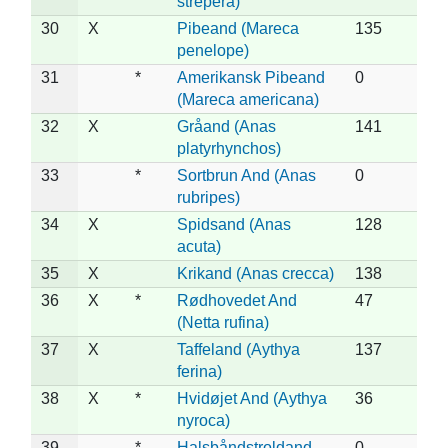
strepera)
30
X
Pibeand (Mareca
135
penelope)
31
*
Amerikansk Pibeand
0
(Mareca americana)
32
X
Gråand (Anas
141
platyrhynchos)
33
*
Sortbrun And (Anas
0
rubripes)
34
X
Spidsand (Anas
128
acuta)
35
X
Krikand (Anas crecca)
138
36
X
*
Rødhovedet And
47
(Netta rufina)
37
X
Taffeland (Aythya
137
ferina)
38
X
*
Hvidøjet And (Aythya
36
nyroca)
39
*
Halsbåndstroldand
0