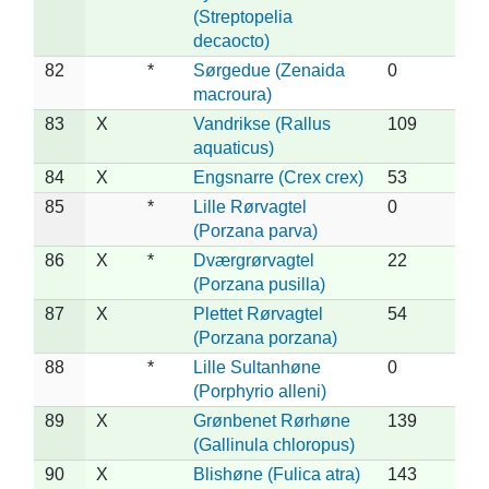
(Streptopelia
decaocto)
82
*
Sørgedue (Zenaida
0
macroura)
83
X
Vandrikse (Rallus
109
aquaticus)
84
X
Engsnarre (Crex crex)
53
85
*
Lille Rørvagtel
0
(Porzana parva)
86
X
*
Dværgrørvagtel
22
(Porzana pusilla)
87
X
Plettet Rørvagtel
54
(Porzana porzana)
88
*
Lille Sultanhøne
0
(Porphyrio alleni)
89
X
Grønbenet Rørhøne
139
(Gallinula chloropus)
90
X
Blishøne (Fulica atra)
143