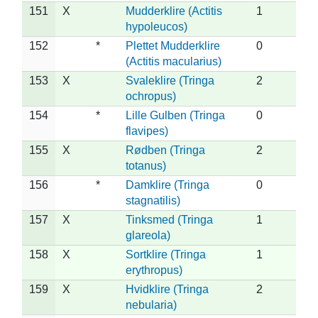
151
X
Mudderklire (Actitis
1
hypoleucos)
152
*
Plettet Mudderklire
0
(Actitis macularius)
153
X
Svaleklire (Tringa
2
ochropus)
154
*
Lille Gulben (Tringa
0
flavipes)
155
X
Rødben (Tringa
2
totanus)
156
*
Damklire (Tringa
0
stagnatilis)
157
X
Tinksmed (Tringa
1
glareola)
158
X
Sortklire (Tringa
1
erythropus)
159
X
Hvidklire (Tringa
2
nebularia)