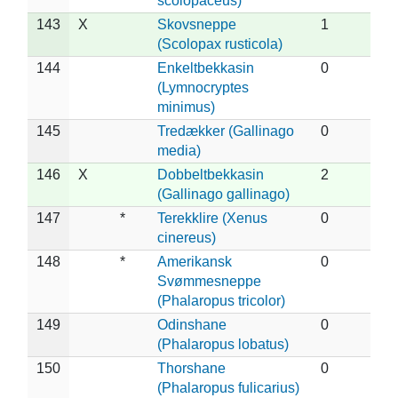
scolopaceus)
143
X
Skovsneppe
1
(Scolopax rusticola)
144
Enkeltbekkasin
0
(Lymnocryptes
minimus)
145
Tredækker (Gallinago
0
media)
146
X
Dobbeltbekkasin
2
(Gallinago gallinago)
147
*
Terekklire (Xenus
0
cinereus)
148
*
Amerikansk
0
Svømmesneppe
(Phalaropus tricolor)
149
Odinshane
0
(Phalaropus lobatus)
150
Thorshane
0
(Phalaropus fulicarius)