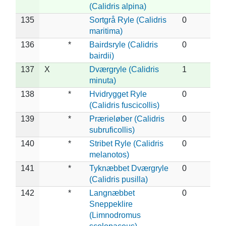
(Calidris alpina)
135
Sortgrå Ryle (Calidris
0
maritima)
136
*
Bairdsryle (Calidris
0
bairdii)
137
X
Dværgryle (Calidris
1
minuta)
138
*
Hvidrygget Ryle
0
(Calidris fuscicollis)
139
*
Prærieløber (Calidris
0
subruficollis)
140
*
Stribet Ryle (Calidris
0
melanotos)
141
*
Tyknæbbet Dværgryle
0
(Calidris pusilla)
142
*
Langnæbbet
0
Sneppeklire
(Limnodromus