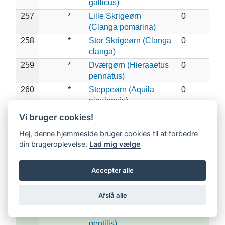
gallicus)
257
*
Lille Skrigeørn
0
(Clanga pomarina)
258
*
Stor Skrigeørn (Clanga
0
clanga)
259
*
Dværgørn (Hieraaetus
0
pennatus)
260
*
Steppeørn (Aquila
0
nipalensis)
261
*
Kejserørn (Aquila
0
Vi bruger cookies!
heliaca)
Hej, denne hjemmeside bruger cookies til at forbedre
262
Kongeørn (Aquila
0
din brugeroplevelse.
Lad mig vælge
chrysaetos)
263
*
Høgeørn (Aquila
0
Accepter alle
fasciata)
264
X
Spurvehøg (Accipiter
2
Afslå alle
nisus)
265
X
Duehøg (Accipiter
1
gentilis)