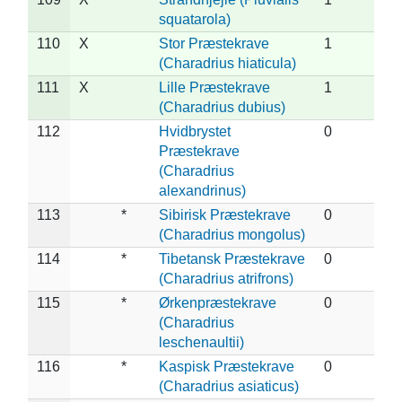
squatarola)
110
X
Stor Præstekrave
1
(Charadrius hiaticula)
111
X
Lille Præstekrave
1
(Charadrius dubius)
112
Hvidbrystet
0
Præstekrave
(Charadrius
alexandrinus)
113
*
Sibirisk Præstekrave
0
(Charadrius mongolus)
114
*
Tibetansk Præstekrave
0
(Charadrius atrifrons)
115
*
Ørkenpræstekrave
0
(Charadrius
leschenaultii)
116
*
Kaspisk Præstekrave
0
(Charadrius asiaticus)