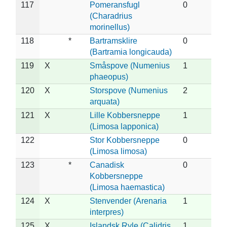
117
Pomeransfugl
0
(Charadrius
morinellus)
118
*
Bartramsklire
0
(Bartramia longicauda)
119
X
Småspove (Numenius
1
phaeopus)
120
X
Storspove (Numenius
2
arquata)
121
X
Lille Kobbersneppe
1
(Limosa lapponica)
122
Stor Kobbersneppe
0
(Limosa limosa)
123
*
Canadisk
0
Kobbersneppe
(Limosa haemastica)
124
X
Stenvender (Arenaria
1
interpres)
125
X
Islandsk Ryle (Calidris
1