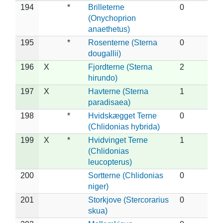
194
*
Brilleterne
0
(Onychoprion
anaethetus)
195
*
Rosenterne (Sterna
0
dougallii)
196
X
Fjordterne (Sterna
2
hirundo)
197
X
Havterne (Sterna
1
paradisaea)
198
*
Hvidskægget Terne
0
(Chlidonias hybrida)
199
X
*
Hvidvinget Terne
1
(Chlidonias
leucopterus)
200
Sortterne (Chlidonias
0
niger)
201
Storkjove (Stercorarius
0
skua)