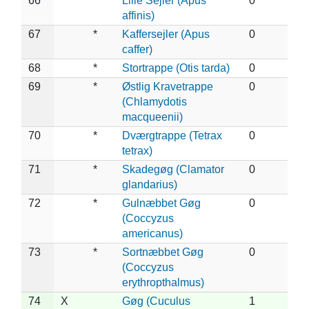
66
*
Lille Sejler (Apus
0
affinis)
67
*
Kaffersejler (Apus
0
caffer)
68
*
Stortrappe (Otis tarda)
0
69
*
Østlig Kravetrappe
0
(Chlamydotis
macqueenii)
70
*
Dværgtrappe (Tetrax
0
tetrax)
71
*
Skadegøg (Clamator
0
glandarius)
72
*
Gulnæbbet Gøg
0
(Coccyzus
americanus)
73
*
Sortnæbbet Gøg
0
(Coccyzus
erythropthalmus)
74
X
Gøg (Cuculus
1