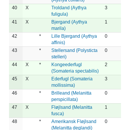
40
X
Troldand (Aythya
3
fuligula)
41
X
Bjergand (Aythya
1
marila)
42
*
Lille Bjergand (Aythya
0
affinis)
43
*
Stellersand (Polysticta
0
stelleri)
44
X
*
Kongeederfugl
2
(Somateria spectabilis)
45
X
Ederfugl (Somateria
3
mollissima)
46
*
Brilleand (Melanitta
0
perspicillata)
47
X
Fløjlsand (Melanitta
1
fusca)
48
*
Amerikansk Fløjlsand
0
(Melanitta deglandi)