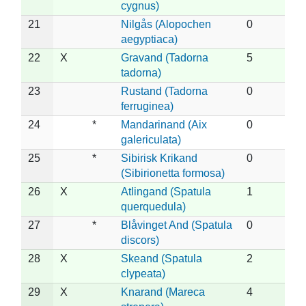
cygnus)
21
Nilgås (Alopochen
0
aegyptiaca)
22
X
Gravand (Tadorna
5
tadorna)
23
Rustand (Tadorna
0
ferruginea)
24
*
Mandarinand (Aix
0
galericulata)
25
*
Sibirisk Krikand
0
(Sibirionetta formosa)
26
X
Atlingand (Spatula
1
querquedula)
27
*
Blåvinget And (Spatula
0
discors)
28
X
Skeand (Spatula
2
clypeata)
29
X
Knarand (Mareca
4