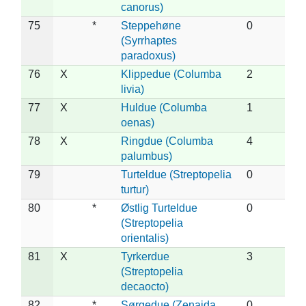
canorus)
75
*
Steppehøne
0
(Syrrhaptes
paradoxus)
76
X
Klippedue (Columba
2
livia)
77
X
Huldue (Columba
1
oenas)
78
X
Ringdue (Columba
4
palumbus)
79
Turteldue (Streptopelia
0
turtur)
80
*
Østlig Turteldue
0
(Streptopelia
orientalis)
81
X
Tyrkerdue
3
(Streptopelia
decaocto)
82
*
Sørgedue (Zenaida
0