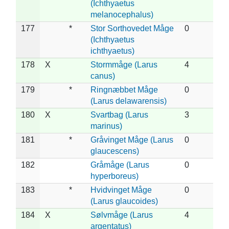
(Ichthyaetus
melanocephalus)
177
*
Stor Sorthovedet Måge
0
(Ichthyaetus
ichthyaetus)
178
X
Stormmåge (Larus
4
canus)
179
*
Ringnæbbet Måge
0
(Larus delawarensis)
180
X
Svartbag (Larus
3
marinus)
181
*
Gråvinget Måge (Larus
0
glaucescens)
182
Gråmåge (Larus
0
hyperboreus)
183
*
Hvidvinget Måge
0
(Larus glaucoides)
184
X
Sølvmåge (Larus
4
argentatus)