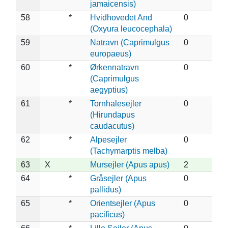
jamaicensis)
58
*
Hvidhovedet And
0
(Oxyura leucocephala)
59
Natravn (Caprimulgus
0
europaeus)
60
*
Ørkennatravn
0
(Caprimulgus
aegyptius)
61
*
Tornhalesejler
0
(Hirundapus
caudacutus)
62
*
Alpesejler
0
(Tachymarptis melba)
63
X
Mursejler (Apus apus)
2
64
*
Gråsejler (Apus
0
pallidus)
65
*
Orientsejler (Apus
0
pacificus)