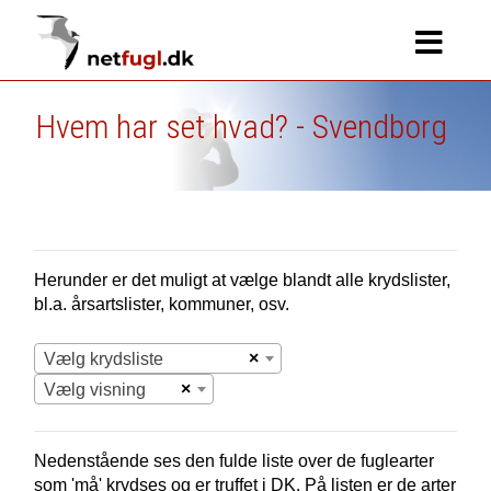
Hvem har set hvad? - Svendborg
Herunder er det muligt at vælge blandt alle krydslister,
bl.a. årsartslister, kommuner, osv.
×
Vælg krydsliste
×
Vælg visning
Nedenstående ses den fulde liste over de fuglearter
som 'må' krydses og er truffet i
DK.
På listen er de arter