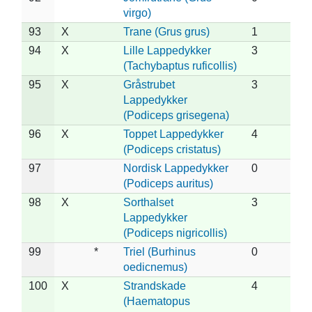
virgo)
93
X
Trane (Grus grus)
1
94
X
Lille Lappedykker
3
(Tachybaptus ruficollis)
95
X
Gråstrubet
3
Lappedykker
(Podiceps grisegena)
96
X
Toppet Lappedykker
4
(Podiceps cristatus)
97
Nordisk Lappedykker
0
(Podiceps auritus)
98
X
Sorthalset
3
Lappedykker
(Podiceps nigricollis)
99
*
Triel (Burhinus
0
oedicnemus)
100
X
Strandskade
4
(Haematopus