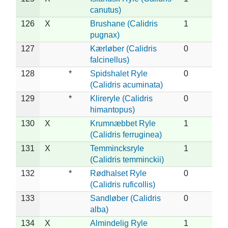
canutus)
126
X
Brushane (Calidris
1
pugnax)
127
Kærløber (Calidris
0
falcinellus)
128
*
Spidshalet Ryle
0
(Calidris acuminata)
129
*
Klireryle (Calidris
0
himantopus)
130
X
Krumnæbbet Ryle
1
(Calidris ferruginea)
131
X
Temmincksryle
1
(Calidris temminckii)
132
*
Rødhalset Ryle
0
(Calidris ruficollis)
133
Sandløber (Calidris
0
alba)
134
X
Almindelig Ryle
1