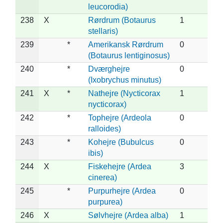
leucorodia)
238
X
Rørdrum (Botaurus
1
stellaris)
239
*
Amerikansk Rørdrum
0
(Botaurus lentiginosus)
240
*
Dværghejre
0
(Ixobrychus minutus)
241
X
*
Nathejre (Nycticorax
1
nycticorax)
242
*
Tophejre (Ardeola
0
ralloides)
243
*
Kohejre (Bubulcus
0
ibis)
244
X
Fiskehejre (Ardea
3
cinerea)
245
*
Purpurhejre (Ardea
0
purpurea)
246
X
Sølvhejre (Ardea alba)
1