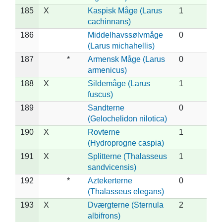
185
X
Kaspisk Måge (Larus
1
cachinnans)
186
Middelhavssølvmåge
0
(Larus michahellis)
187
*
Armensk Måge (Larus
0
armenicus)
188
X
Sildemåge (Larus
1
fuscus)
189
Sandterne
0
(Gelochelidon nilotica)
190
X
Rovterne
1
(Hydroprogne caspia)
191
X
Splitterne (Thalasseus
1
sandvicensis)
192
*
Aztekerterne
0
(Thalasseus elegans)
193
X
Dværgterne (Sternula
2
albifrons)