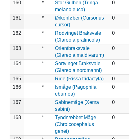
160
*
Stor Gulben (Tringa
0
melanoleuca)
161
*
Ørkenløber (Cursorius
0
cursor)
162
*
Rødvinget Braksvale
0
(Glareola pratincola)
163
*
Orientbraksvale
0
(Glareola maldivarum)
164
*
Sortvinget Braksvale
0
(Glareola nordmanni)
165
Ride (Rissa tridactyla)
0
166
*
Ismåge (Pagophila
0
eburnea)
167
Sabinemåge (Xema
0
sabini)
168
*
Tyndnæbbet Måge
0
(Chroicocephalus
genei)