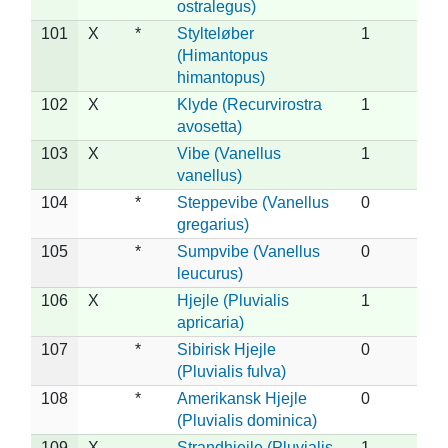
ostralegus)
101
X
*
Stylteløber
1
(Himantopus
himantopus)
102
X
Klyde (Recurvirostra
1
avosetta)
103
X
Vibe (Vanellus
1
vanellus)
104
*
Steppevibe (Vanellus
0
gregarius)
105
*
Sumpvibe (Vanellus
0
leucurus)
106
X
Hjejle (Pluvialis
1
apricaria)
107
*
Sibirisk Hjejle
0
(Pluvialis fulva)
108
*
Amerikansk Hjejle
0
(Pluvialis dominica)
109
X
Strandhjejle (Pluvialis
1