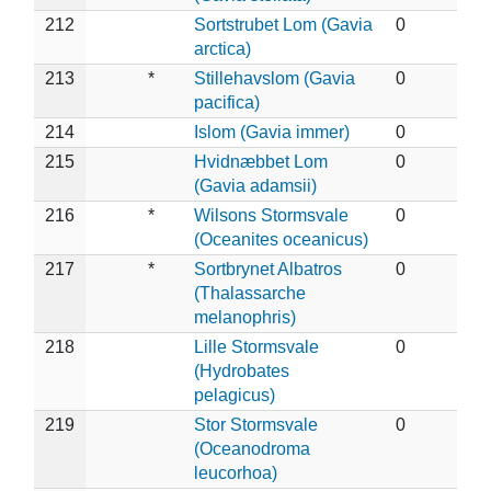
212
Sortstrubet Lom (Gavia
0
arctica)
213
*
Stillehavslom (Gavia
0
pacifica)
214
Islom (Gavia immer)
0
215
Hvidnæbbet Lom
0
(Gavia adamsii)
216
*
Wilsons Stormsvale
0
(Oceanites oceanicus)
217
*
Sortbrynet Albatros
0
(Thalassarche
melanophris)
218
Lille Stormsvale
0
(Hydrobates
pelagicus)
219
Stor Stormsvale
0
(Oceanodroma
leucorhoa)