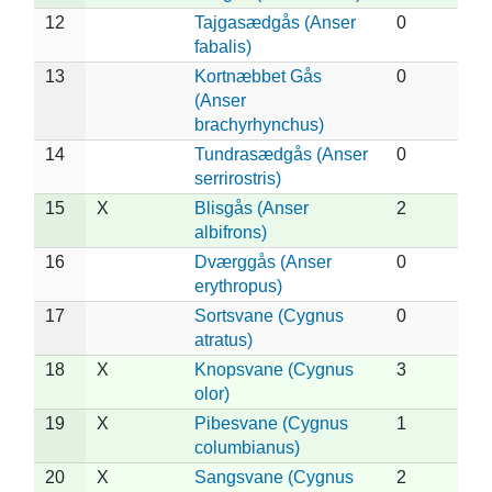
12
Tajgasædgås (Anser
0
fabalis)
13
Kortnæbbet Gås
0
(Anser
brachyrhynchus)
14
Tundrasædgås (Anser
0
serrirostris)
15
X
Blisgås (Anser
2
albifrons)
16
Dværggås (Anser
0
erythropus)
17
Sortsvane (Cygnus
0
atratus)
18
X
Knopsvane (Cygnus
3
olor)
19
X
Pibesvane (Cygnus
1
columbianus)
20
X
Sangsvane (Cygnus
2