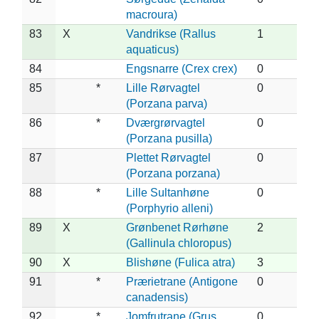
macroura)
83
X
Vandrikse (Rallus
1
aquaticus)
84
Engsnarre (Crex crex)
0
85
*
Lille Rørvagtel
0
(Porzana parva)
86
*
Dværgrørvagtel
0
(Porzana pusilla)
87
Plettet Rørvagtel
0
(Porzana porzana)
88
*
Lille Sultanhøne
0
(Porphyrio alleni)
89
X
Grønbenet Rørhøne
2
(Gallinula chloropus)
90
X
Blishøne (Fulica atra)
3
91
*
Prærietrane (Antigone
0
canadensis)
92
*
Jomfrutrane (Grus
0