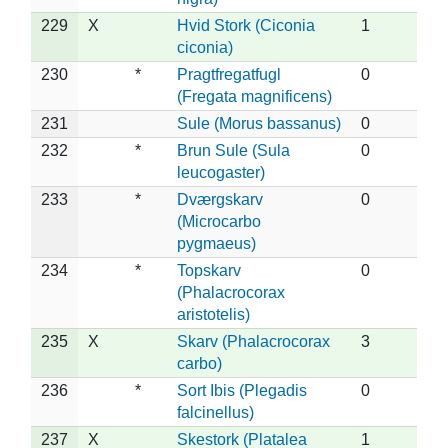
229
X
Hvid Stork (Ciconia
1
ciconia)
230
*
Pragtfregatfugl
0
(Fregata magnificens)
231
Sule (Morus bassanus)
0
232
*
Brun Sule (Sula
0
leucogaster)
233
*
Dværgskarv
0
(Microcarbo
pygmaeus)
234
*
Topskarv
0
(Phalacrocorax
aristotelis)
235
X
Skarv (Phalacrocorax
3
carbo)
236
*
Sort Ibis (Plegadis
0
falcinellus)
237
X
Skestork (Platalea
1