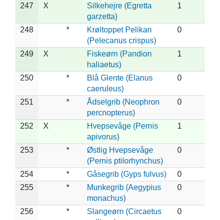
247
X
Silkehejre (Egretta
1
garzetta)
248
*
Krøltoppet Pelikan
0
(Pelecanus crispus)
249
X
Fiskeørn (Pandion
1
haliaetus)
250
*
Blå Glente (Elanus
0
caeruleus)
251
*
Ådselgrib (Neophron
0
percnopterus)
252
X
Hvepsevåge (Pernis
1
apivorus)
253
*
Østlig Hvepsevåge
0
(Pernis ptilorhynchus)
254
*
Gåsegrib (Gyps fulvus)
0
255
*
Munkegrib (Aegypius
0
monachus)
256
*
Slangeørn (Circaetus
0