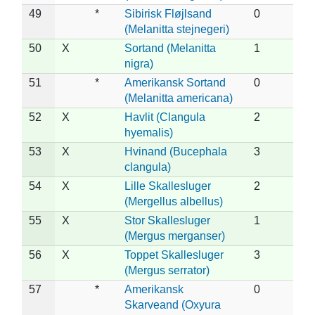
49
*
Sibirisk Fløjlsand
0
(Melanitta stejnegeri)
50
X
Sortand (Melanitta
1
nigra)
51
*
Amerikansk Sortand
0
(Melanitta americana)
52
X
Havlit (Clangula
2
hyemalis)
53
X
Hvinand (Bucephala
3
clangula)
54
X
Lille Skallesluger
2
(Mergellus albellus)
55
X
Stor Skallesluger
1
(Mergus merganser)
56
X
Toppet Skallesluger
3
(Mergus serrator)
57
*
Amerikansk
0
Skarveand (Oxyura