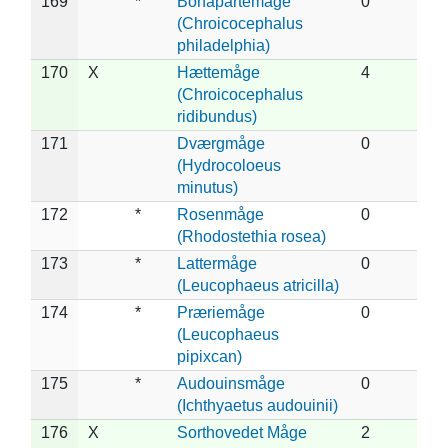
169
*
Bonapartemåge
0
(Chroicocephalus
philadelphia)
170
X
Hættemåge
4
(Chroicocephalus
ridibundus)
171
Dværgmåge
0
(Hydrocoloeus
minutus)
172
*
Rosenmåge
0
(Rhodostethia rosea)
173
*
Lattermåge
0
(Leucophaeus atricilla)
174
*
Præriemåge
0
(Leucophaeus
pipixcan)
175
*
Audouinsmåge
0
(Ichthyaetus audouinii)
176
X
Sorthovedet Måge
2