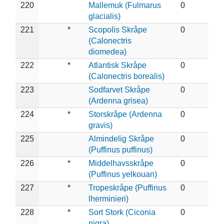
220
Mallemuk (Fulmarus
0
glacialis)
221
*
Scopolis Skråpe
0
(Calonectris
diomedea)
222
*
Atlantisk Skråpe
0
(Calonectris borealis)
223
Sodfarvet Skråpe
0
(Ardenna grisea)
224
*
Storskråpe (Ardenna
0
gravis)
225
Almindelig Skråpe
0
(Puffinus puffinus)
226
*
Middelhavsskråpe
0
(Puffinus yelkouan)
227
*
Tropeskråpe (Puffinus
0
lherminieri)
228
*
Sort Stork (Ciconia
0
nigra)