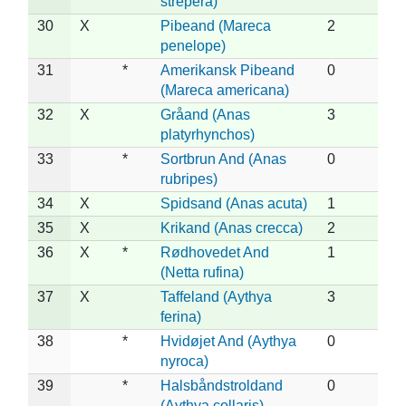
strepera)
30
X
Pibeand (Mareca
2
penelope)
31
*
Amerikansk Pibeand
0
(Mareca americana)
32
X
Gråand (Anas
3
platyrhynchos)
33
*
Sortbrun And (Anas
0
rubripes)
34
X
Spidsand (Anas acuta)
1
35
X
Krikand (Anas crecca)
2
36
X
*
Rødhovedet And
1
(Netta rufina)
37
X
Taffeland (Aythya
3
ferina)
38
*
Hvidøjet And (Aythya
0
nyroca)
39
*
Halsbåndstroldand
0
(Aythya collaris)