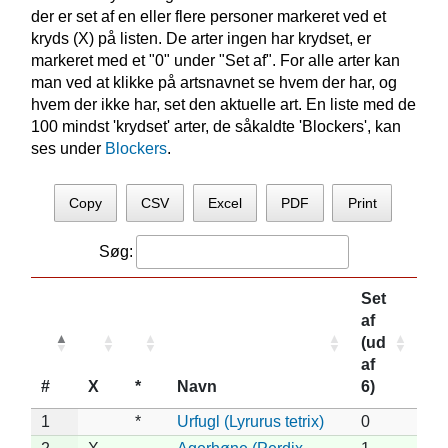
der er set af en eller flere personer markeret ved et
kryds (X) på listen. De arter ingen har krydset, er
markeret med et "0" under "Set af". For alle arter kan
man ved at klikke på artsnavnet se hvem der har, og
hvem der ikke har, set den aktuelle art. En liste med de
100 mindst 'krydset' arter, de såkaldte 'Blockers', kan
ses under
Blockers
.
Copy
CSV
Excel
PDF
Print
Søg:
Set
af
(ud
af
#
X
*
Navn
6)
1
*
Urfugl (Lyrurus tetrix)
0