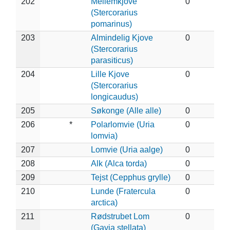
202
Mellemkjove
0
(Stercorarius
pomarinus)
203
Almindelig Kjove
0
(Stercorarius
parasiticus)
204
Lille Kjove
0
(Stercorarius
longicaudus)
205
Søkonge (Alle alle)
0
206
*
Polarlomvie (Uria
0
lomvia)
207
Lomvie (Uria aalge)
0
208
Alk (Alca torda)
0
209
Tejst (Cepphus grylle)
0
210
Lunde (Fratercula
0
arctica)
211
Rødstrubet Lom
0
(Gavia stellata)