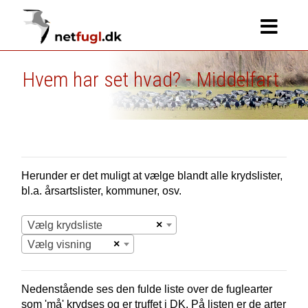
Hvem har set hvad? - Middelfart
Herunder er det muligt at vælge blandt alle krydslister,
bl.a. årsartslister, kommuner, osv.
×
Vælg krydsliste
×
Vælg visning
Nedenstående ses den fulde liste over de fuglearter
som 'må' krydses og er truffet i
DK.
På listen er de arter