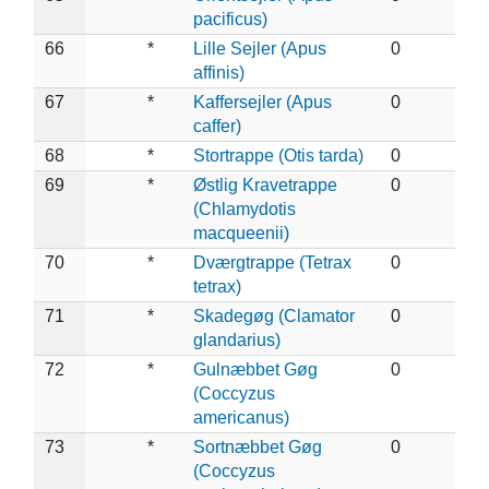
pacificus)
66
*
Lille Sejler (Apus
0
affinis)
67
*
Kaffersejler (Apus
0
caffer)
68
*
Stortrappe (Otis tarda)
0
69
*
Østlig Kravetrappe
0
(Chlamydotis
macqueenii)
70
*
Dværgtrappe (Tetrax
0
tetrax)
71
*
Skadegøg (Clamator
0
glandarius)
72
*
Gulnæbbet Gøg
0
(Coccyzus
americanus)
73
*
Sortnæbbet Gøg
0
(Coccyzus