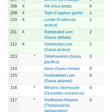
208
X
Alk (Alca torda)
6
209
X
Tejst (Cepphus grylle)
1
210
X
Lunde (Fratercula
1
arctica)
211
X
Rødstrubet Lom
2
(Gavia stellata)
212
X
Sortstrubet Lom
1
(Gavia arctica)
213
*
Stillehavslom (Gavia
0
pacifica)
214
Islom (Gavia immer)
0
215
Hvidnæbbet Lom
0
(Gavia adamsii)
216
*
Wilsons Stormsvale
0
(Oceanites oceanicus)
217
*
Sortbrynet Albatros
0
(Thalassarche
melanophris)