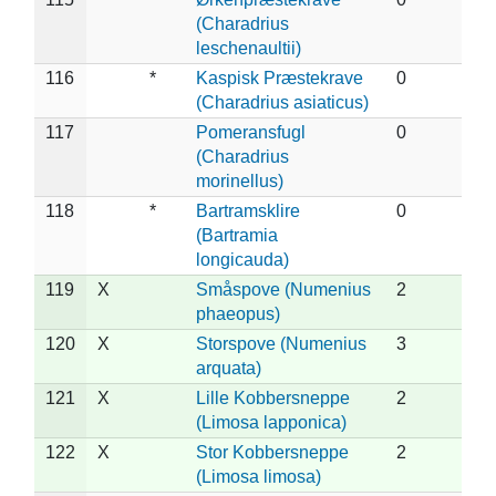
(Charadrius
leschenaultii)
116
*
Kaspisk Præstekrave
0
(Charadrius asiaticus)
117
Pomeransfugl
0
(Charadrius
morinellus)
118
*
Bartramsklire
0
(Bartramia
longicauda)
119
X
Småspove (Numenius
2
phaeopus)
120
X
Storspove (Numenius
3
arquata)
121
X
Lille Kobbersneppe
2
(Limosa lapponica)
122
X
Stor Kobbersneppe
2
(Limosa limosa)