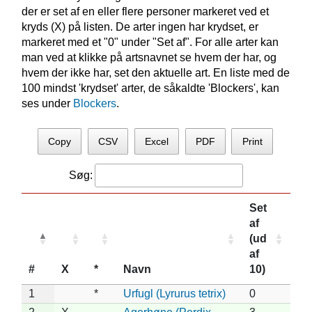
der er set af en eller flere personer markeret ved et
kryds (X) på listen. De arter ingen har krydset, er
markeret med et "0" under "Set af". For alle arter kan
man ved at klikke på artsnavnet se hvem der har, og
hvem der ikke har, set den aktuelle art. En liste med de
100 mindst 'krydset' arter, de såkaldte 'Blockers', kan
ses under
Blockers
.
Copy
CSV
Excel
PDF
Print
Søg:
Set
af
(ud
af
#
X
*
Navn
10)
1
*
Urfugl (Lyrurus tetrix)
0