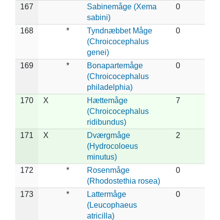
167
Sabinemåge (Xema
0
sabini)
168
*
Tyndnæbbet Måge
0
(Chroicocephalus
genei)
169
*
Bonapartemåge
0
(Chroicocephalus
philadelphia)
170
X
Hættemåge
7
(Chroicocephalus
ridibundus)
171
X
Dværgmåge
2
(Hydrocoloeus
minutus)
172
*
Rosenmåge
0
(Rhodostethia rosea)
173
*
Lattermåge
0
(Leucophaeus
atricilla)