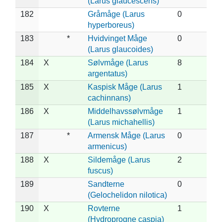
(Larus glaucescens)
182
Gråmåge (Larus
0
hyperboreus)
183
*
Hvidvinget Måge
0
(Larus glaucoides)
184
X
Sølvmåge (Larus
8
argentatus)
185
X
Kaspisk Måge (Larus
1
cachinnans)
186
X
Middelhavssølvmåge
1
(Larus michahellis)
187
*
Armensk Måge (Larus
0
armenicus)
188
X
Sildemåge (Larus
2
fuscus)
189
Sandterne
0
(Gelochelidon nilotica)
190
X
Rovterne
1
(Hydroprogne caspia)