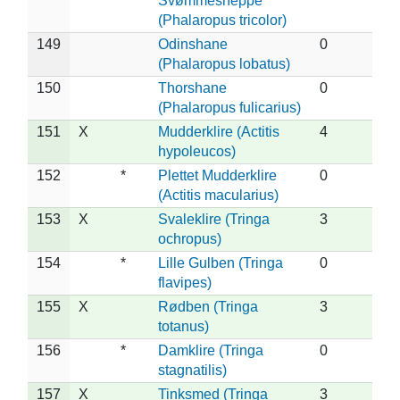
Svømmesneppe
(Phalaropus tricolor)
149
Odinshane
0
(Phalaropus lobatus)
150
Thorshane
0
(Phalaropus fulicarius)
151
X
Mudderklire (Actitis
4
hypoleucos)
152
*
Plettet Mudderklire
0
(Actitis macularius)
153
X
Svaleklire (Tringa
3
ochropus)
154
*
Lille Gulben (Tringa
0
flavipes)
155
X
Rødben (Tringa
3
totanus)
156
*
Damklire (Tringa
0
stagnatilis)
157
X
Tinksmed (Tringa
3