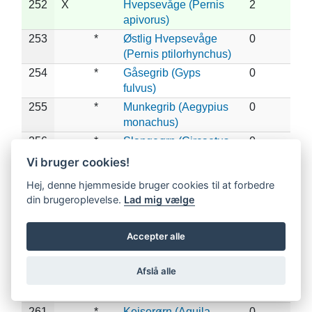
252
X
Hvepsevåge (Pernis
2
apivorus)
253
*
Østlig Hvepsevåge
0
(Pernis ptilorhynchus)
254
*
Gåsegrib (Gyps
0
fulvus)
255
*
Munkegrib (Aegypius
0
monachus)
256
*
Slangeørn (Circaetus
0
gallicus)
Vi bruger cookies!
257
X
*
Lille Skrigeørn
1
Hej, denne hjemmeside bruger cookies til at forbedre
(Clanga pomarina)
din brugeroplevelse.
Lad mig vælge
258
*
Stor Skrigeørn
0
(Clanga clanga)
Accepter alle
259
*
Dværgørn (Hieraaetus
0
pennatus)
Afslå alle
260
*
Steppeørn (Aquila
0
nipalensis)
261
*
Kejserørn (Aquila
0