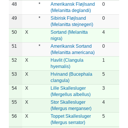
48
*
Amerikansk Fløjlsand
0
(Melanitta deglandi)
49
*
Sibirisk Fløjlsand
0
(Melanitta stejnegeri)
50
X
Sortand (Melanitta
4
nigra)
51
*
Amerikansk Sortand
0
(Melanitta americana)
52
X
Havlit (Clangula
1
hyemalis)
53
X
Hvinand (Bucephala
5
clangula)
54
X
Lille Skallesluger
3
(Mergellus albellus)
55
X
Stor Skallesluger
4
(Mergus merganser)
56
X
Toppet Skallesluger
5
(Mergus serrator)