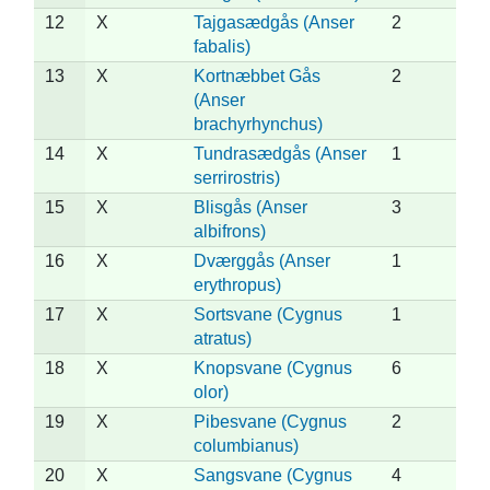
12
X
Tajgasædgås (Anser
2
fabalis)
13
X
Kortnæbbet Gås
2
(Anser
brachyrhynchus)
14
X
Tundrasædgås (Anser
1
serrirostris)
15
X
Blisgås (Anser
3
albifrons)
16
X
Dværggås (Anser
1
erythropus)
17
X
Sortsvane (Cygnus
1
atratus)
18
X
Knopsvane (Cygnus
6
olor)
19
X
Pibesvane (Cygnus
2
columbianus)
20
X
Sangsvane (Cygnus
4