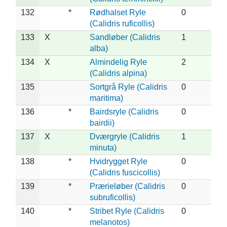
132
*
Rødhalset Ryle
0
(Calidris ruficollis)
133
X
Sandløber (Calidris
1
alba)
134
X
Almindelig Ryle
2
(Calidris alpina)
135
Sortgrå Ryle (Calidris
0
maritima)
136
*
Bairdsryle (Calidris
0
bairdii)
137
X
Dværgryle (Calidris
1
minuta)
138
*
Hvidrygget Ryle
0
(Calidris fuscicollis)
139
*
Prærieløber (Calidris
0
subruficollis)
140
*
Stribet Ryle (Calidris
0
melanotos)