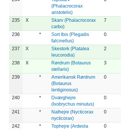
(Phalacrocorax
aristotelis)
235
X
Skarv (Phalacrocorax
7
carbo)
236
*
Sort Ibis (Plegadis
0
falcinellus)
237
X
Skestork (Platalea
2
leucorodia)
238
X
Rørdrum (Botaurus
3
stellaris)
239
*
Amerikansk Rørdrum
0
(Botaurus
lentiginosus)
240
*
Dværghejre
0
(Ixobrychus minutus)
241
*
Nathejre (Nycticorax
0
nycticorax)
242
*
Tophejre (Ardeola
0