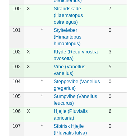
oedicnemus)
100
X
Strandskade
7
(Haematopus
ostralegus)
101
*
Stylteløber
0
(Himantopus
himantopus)
102
X
Klyde (Recurvirostra
3
avosetta)
103
X
Vibe (Vanellus
5
vanellus)
104
*
Steppevibe (Vanellus
0
gregarius)
105
*
Sumpvibe (Vanellus
0
leucurus)
106
X
Hjejle (Pluvialis
6
apricaria)
107
*
Sibirisk Hjejle
0
(Pluvialis fulva)