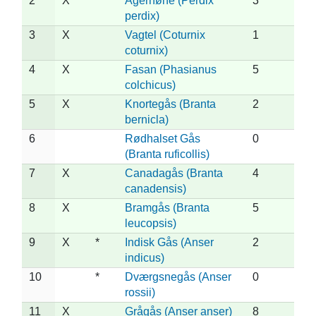
2
X
Agerhøne (Perdix
3
perdix)
3
X
Vagtel (Coturnix
1
coturnix)
4
X
Fasan (Phasianus
5
colchicus)
5
X
Knortegås (Branta
2
bernicla)
6
Rødhalset Gås
0
(Branta ruficollis)
7
X
Canadagås (Branta
4
canadensis)
8
X
Bramgås (Branta
5
leucopsis)
9
X
*
Indisk Gås (Anser
2
indicus)
10
*
Dværgsnegås (Anser
0
rossii)
11
X
Grågås (Anser anser)
8