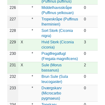
(Puffinus puffinus)
226
*
Middelhavsskråpe
0
(Puffinus yelkouan)
227
*
Tropeskråpe (Puffinus
0
lherminieri)
228
*
Sort Stork (Ciconia
0
nigra)
229
X
Hvid Stork (Ciconia
3
ciconia)
230
*
Pragtfregatfugl
0
(Fregata magnificens)
231
X
Sule (Morus
2
bassanus)
232
*
Brun Sule (Sula
0
leucogaster)
233
*
Dværgskarv
0
(Microcarbo
pygmaeus)
234
*
Topskarv
0