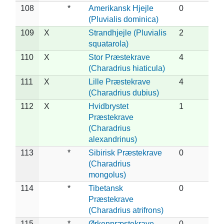
108
*
Amerikansk Hjejle
0
(Pluvialis dominica)
109
X
Strandhjejle (Pluvialis
2
squatarola)
110
X
Stor Præstekrave
4
(Charadrius hiaticula)
111
X
Lille Præstekrave
4
(Charadrius dubius)
112
X
Hvidbrystet
1
Præstekrave
(Charadrius
alexandrinus)
113
*
Sibirisk Præstekrave
0
(Charadrius
mongolus)
114
*
Tibetansk
0
Præstekrave
(Charadrius atrifrons)
115
*
Ørkenpræstekrave
0