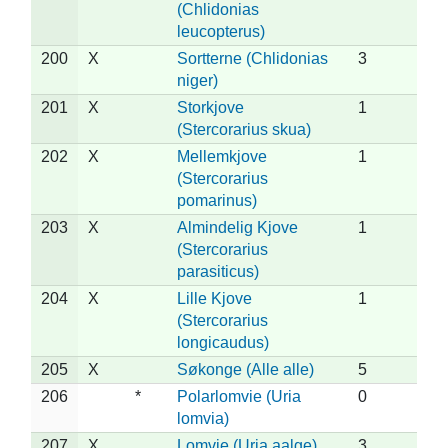
(Chlidonias
leucopterus)
200
X
Sortterne (Chlidonias
3
niger)
201
X
Storkjove
1
(Stercorarius skua)
202
X
Mellemkjove
1
(Stercorarius
pomarinus)
203
X
Almindelig Kjove
1
(Stercorarius
parasiticus)
204
X
Lille Kjove
1
(Stercorarius
longicaudus)
205
X
Søkonge (Alle alle)
5
206
*
Polarlomvie (Uria
0
lomvia)
207
X
Lomvie (Uria aalge)
3