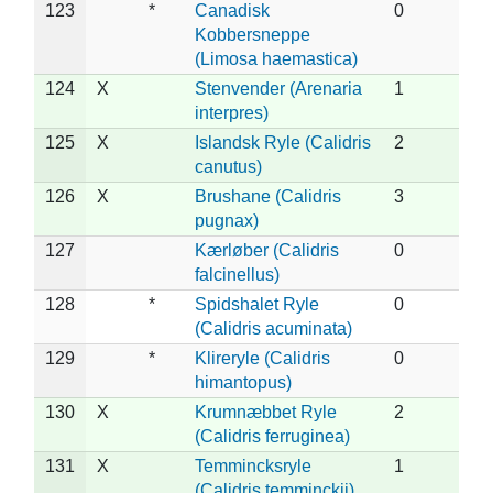
123
*
Canadisk
0
Kobbersneppe
(Limosa haemastica)
124
X
Stenvender (Arenaria
1
interpres)
125
X
Islandsk Ryle (Calidris
2
canutus)
126
X
Brushane (Calidris
3
pugnax)
127
Kærløber (Calidris
0
falcinellus)
128
*
Spidshalet Ryle
0
(Calidris acuminata)
129
*
Klireryle (Calidris
0
himantopus)
130
X
Krumnæbbet Ryle
2
(Calidris ferruginea)
131
X
Temmincksryle
1
(Calidris temminckii)