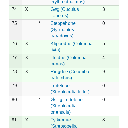
erythropthalmus)
74
X
Gøg (Cuculus
3
canorus)
75
*
Steppehøne
0
(Syrrhaptes
paradoxus)
76
X
Klippedue (Columba
5
livia)
77
X
Huldue (Columba
4
oenas)
78
X
Ringdue (Columba
9
palumbus)
79
Turteldue
0
(Streptopelia turtur)
80
*
Østlig Turteldue
0
(Streptopelia
orientalis)
81
X
Tyrkerdue
8
(Streptopelia