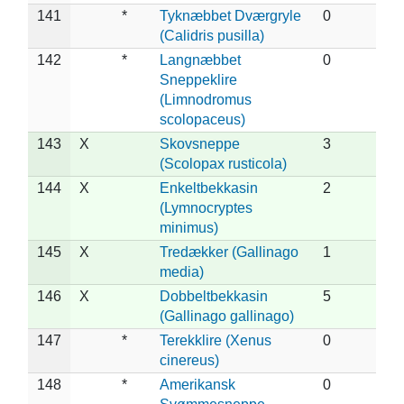
141
*
Tyknæbbet Dværgryle
0
(Calidris pusilla)
142
*
Langnæbbet
0
Sneppeklire
(Limnodromus
scolopaceus)
143
X
Skovsneppe
3
(Scolopax rusticola)
144
X
Enkeltbekkasin
2
(Lymnocryptes
minimus)
145
X
Tredækker (Gallinago
1
media)
146
X
Dobbeltbekkasin
5
(Gallinago gallinago)
147
*
Terekklire (Xenus
0
cinereus)
148
*
Amerikansk
0