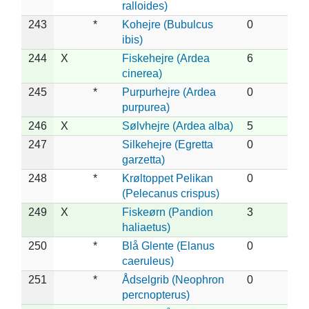
ralloides)
243
*
Kohejre (Bubulcus
0
ibis)
244
X
Fiskehejre (Ardea
6
cinerea)
245
*
Purpurhejre (Ardea
0
purpurea)
246
X
Sølvhejre (Ardea alba)
5
247
Silkehejre (Egretta
0
garzetta)
248
*
Krøltoppet Pelikan
0
(Pelecanus crispus)
249
X
Fiskeørn (Pandion
3
haliaetus)
250
*
Blå Glente (Elanus
0
caeruleus)
251
*
Ådselgrib (Neophron
0
percnopterus)