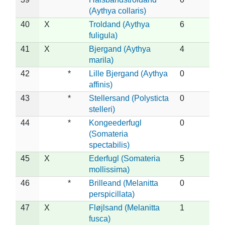
(Aythya collaris)
40
X
Troldand (Aythya
6
fuligula)
41
X
Bjergand (Aythya
4
marila)
42
*
Lille Bjergand (Aythya
0
affinis)
43
*
Stellersand (Polysticta
0
stelleri)
44
*
Kongeederfugl
0
(Somateria
spectabilis)
45
X
Ederfugl (Somateria
5
mollissima)
46
*
Brilleand (Melanitta
0
perspicillata)
47
X
Fløjlsand (Melanitta
1
fusca)