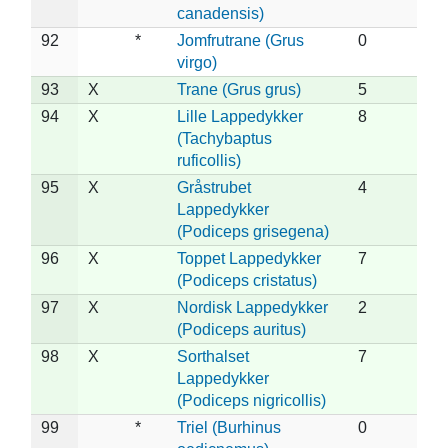
canadensis)
92
*
Jomfrutrane (Grus
0
virgo)
93
X
Trane (Grus grus)
5
94
X
Lille Lappedykker
8
(Tachybaptus
ruficollis)
95
X
Gråstrubet
4
Lappedykker
(Podiceps grisegena)
96
X
Toppet Lappedykker
7
(Podiceps cristatus)
97
X
Nordisk Lappedykker
2
(Podiceps auritus)
98
X
Sorthalset
7
Lappedykker
(Podiceps nigricollis)
99
*
Triel (Burhinus
0