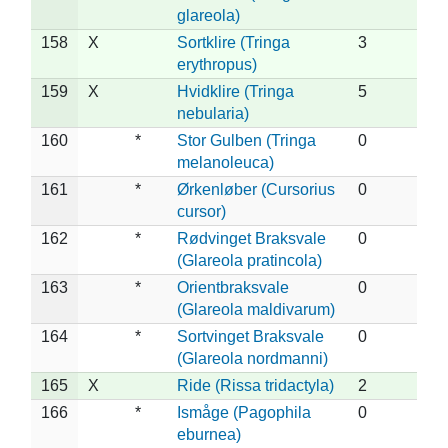
glareola)
158
X
Sortklire (Tringa
3
erythropus)
159
X
Hvidklire (Tringa
5
nebularia)
160
*
Stor Gulben (Tringa
0
melanoleuca)
161
*
Ørkenløber (Cursorius
0
cursor)
162
*
Rødvinget Braksvale
0
(Glareola pratincola)
163
*
Orientbraksvale
0
(Glareola maldivarum)
164
*
Sortvinget Braksvale
0
(Glareola nordmanni)
165
X
Ride (Rissa tridactyla)
2
166
*
Ismåge (Pagophila
0
eburnea)