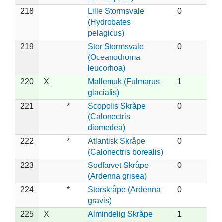
218
Lille Stormsvale
0
(Hydrobates
pelagicus)
219
Stor Stormsvale
0
(Oceanodroma
leucorhoa)
220
X
Mallemuk (Fulmarus
1
glacialis)
221
*
Scopolis Skråpe
0
(Calonectris
diomedea)
222
*
Atlantisk Skråpe
0
(Calonectris borealis)
223
Sodfarvet Skråpe
0
(Ardenna grisea)
224
*
Storskråpe (Ardenna
0
gravis)
225
X
Almindelig Skråpe
1