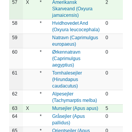
57
X
*
Amerikansk
2
Skarveand (Oxyura
jamaicensis)
58
*
Hvidhovedet And
0
(Oxyura leucocephala)
59
Natravn (Caprimulgus
0
europaeus)
60
*
Ørkennatravn
0
(Caprimulgus
aegyptius)
61
*
Tornhalesejler
0
(Hirundapus
caudacutus)
62
*
Alpesejler
0
(Tachymarptis melba)
63
X
Mursejler (Apus apus)
5
64
*
Gråsejler (Apus
0
pallidus)
65
*
Orientsejler (Apus
0