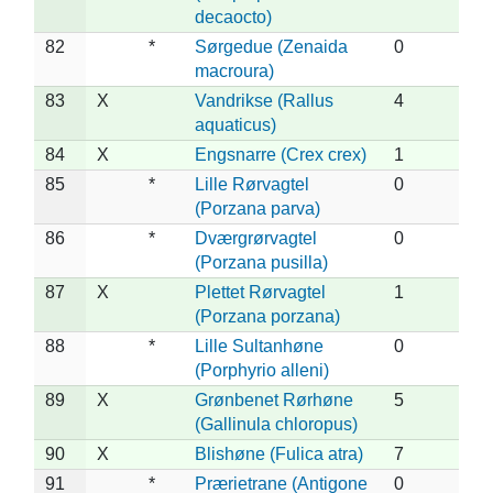
decaocto)
82
*
Sørgedue (Zenaida
0
macroura)
83
X
Vandrikse (Rallus
4
aquaticus)
84
X
Engsnarre (Crex crex)
1
85
*
Lille Rørvagtel
0
(Porzana parva)
86
*
Dværgrørvagtel
0
(Porzana pusilla)
87
X
Plettet Rørvagtel
1
(Porzana porzana)
88
*
Lille Sultanhøne
0
(Porphyrio alleni)
89
X
Grønbenet Rørhøne
5
(Gallinula chloropus)
90
X
Blishøne (Fulica atra)
7
91
*
Prærietrane (Antigone
0