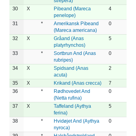
strepera)
30
X
Pibeand (Mareca
4
penelope)
31
*
Amerikansk Pibeand
0
(Mareca americana)
32
X
Gråand (Anas
5
platyrhynchos)
33
*
Sortbrun And (Anas
0
rubripes)
34
X
Spidsand (Anas
2
acuta)
35
X
Krikand (Anas crecca)
7
36
*
Rødhovedet And
0
(Netta rufina)
37
X
Taffeland (Aythya
5
ferina)
38
*
Hvidøjet And (Aythya
0
nyroca)
39
*
Halsbåndstroldand
0