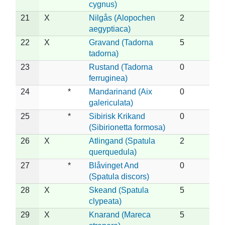
cygnus)
21
X
Nilgås (Alopochen
2
aegyptiaca)
22
X
Gravand (Tadorna
5
tadorna)
23
Rustand (Tadorna
0
ferruginea)
24
*
Mandarinand (Aix
0
galericulata)
25
*
Sibirisk Krikand
0
(Sibirionetta formosa)
26
X
Atlingand (Spatula
2
querquedula)
27
*
Blåvinget And
0
(Spatula discors)
28
X
Skeand (Spatula
5
clypeata)
29
X
Knarand (Mareca
5