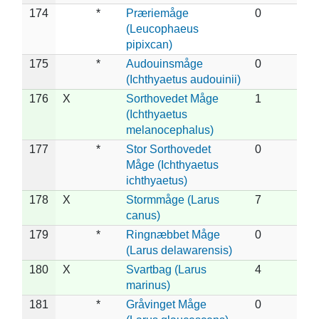
174
*
Præriemåge
0
(Leucophaeus
pipixcan)
175
*
Audouinsmåge
0
(Ichthyaetus audouinii)
176
X
Sorthovedet Måge
1
(Ichthyaetus
melanocephalus)
177
*
Stor Sorthovedet
0
Måge (Ichthyaetus
ichthyaetus)
178
X
Stormmåge (Larus
7
canus)
179
*
Ringnæbbet Måge
0
(Larus delawarensis)
180
X
Svartbag (Larus
4
marinus)
181
*
Gråvinget Måge
0