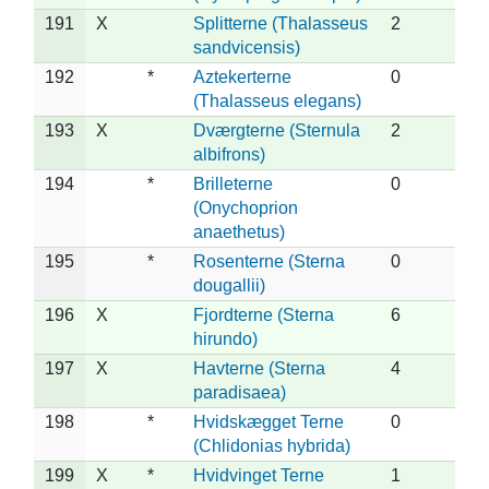
191
X
Splitterne (Thalasseus
2
sandvicensis)
192
*
Aztekerterne
0
(Thalasseus elegans)
193
X
Dværgterne (Sternula
2
albifrons)
194
*
Brilleterne
0
(Onychoprion
anaethetus)
195
*
Rosenterne (Sterna
0
dougallii)
196
X
Fjordterne (Sterna
6
hirundo)
197
X
Havterne (Sterna
4
paradisaea)
198
*
Hvidskægget Terne
0
(Chlidonias hybrida)
199
X
*
Hvidvinget Terne
1