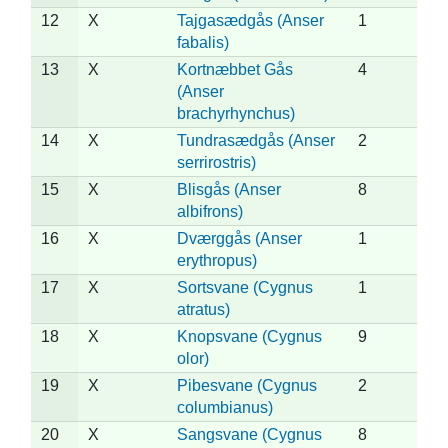
12
X
Tajgasædgås (Anser
1
fabalis)
13
X
Kortnæbbet Gås
4
(Anser
brachyrhynchus)
14
X
Tundrasædgås (Anser
2
serrirostris)
15
X
Blisgås (Anser
8
albifrons)
16
X
Dværggås (Anser
1
erythropus)
17
X
Sortsvane (Cygnus
1
atratus)
18
X
Knopsvane (Cygnus
9
olor)
19
X
Pibesvane (Cygnus
2
columbianus)
20
X
Sangsvane (Cygnus
8