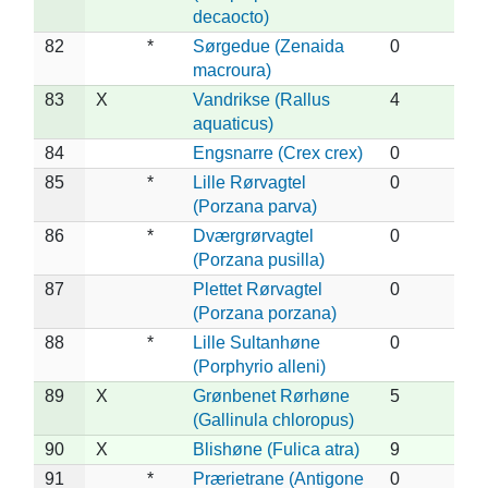
decaocto)
82
*
Sørgedue (Zenaida
0
macroura)
83
X
Vandrikse (Rallus
4
aquaticus)
84
Engsnarre (Crex crex)
0
85
*
Lille Rørvagtel
0
(Porzana parva)
86
*
Dværgrørvagtel
0
(Porzana pusilla)
87
Plettet Rørvagtel
0
(Porzana porzana)
88
*
Lille Sultanhøne
0
(Porphyrio alleni)
89
X
Grønbenet Rørhøne
5
(Gallinula chloropus)
90
X
Blishøne (Fulica atra)
9
91
*
Prærietrane (Antigone
0