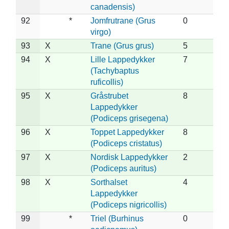
canadensis)
92
*
Jomfrutrane (Grus
0
virgo)
93
X
Trane (Grus grus)
5
94
X
Lille Lappedykker
7
(Tachybaptus
ruficollis)
95
X
Gråstrubet
8
Lappedykker
(Podiceps grisegena)
96
X
Toppet Lappedykker
8
(Podiceps cristatus)
97
X
Nordisk Lappedykker
2
(Podiceps auritus)
98
X
Sorthalset
4
Lappedykker
(Podiceps nigricollis)
99
*
Triel (Burhinus
0