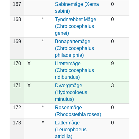
167
Sabinemåge (Xema
0
sabini)
168
*
Tyndnæbbet Måge
0
(Chroicocephalus
genei)
169
*
Bonapartemåge
0
(Chroicocephalus
philadelphia)
170
X
Hættemåge
9
(Chroicocephalus
ridibundus)
171
X
Dværgmåge
3
(Hydrocoloeus
minutus)
172
*
Rosenmåge
0
(Rhodostethia rosea)
173
*
Lattermåge
0
(Leucophaeus
atricilla)