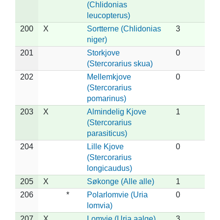
(Chlidonias
leucopterus)
200
X
Sortterne (Chlidonias
3
niger)
201
Storkjove
0
(Stercorarius skua)
202
Mellemkjove
0
(Stercorarius
pomarinus)
203
X
Almindelig Kjove
1
(Stercorarius
parasiticus)
204
Lille Kjove
0
(Stercorarius
longicaudus)
205
X
Søkonge (Alle alle)
1
206
*
Polarlomvie (Uria
0
lomvia)
207
X
Lomvie (Uria aalge)
3