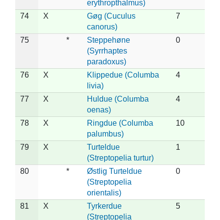
erythropthalmus)
74
X
Gøg (Cuculus
7
canorus)
75
*
Steppehøne
0
(Syrrhaptes
paradoxus)
76
X
Klippedue (Columba
4
livia)
77
X
Huldue (Columba
4
oenas)
78
X
Ringdue (Columba
10
palumbus)
79
X
Turteldue
1
(Streptopelia turtur)
80
*
Østlig Turteldue
0
(Streptopelia
orientalis)
81
X
Tyrkerdue
5
(Streptopelia