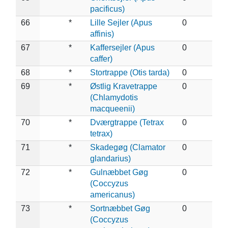
pacificus)
66
*
Lille Sejler (Apus
0
affinis)
67
*
Kaffersejler (Apus
0
caffer)
68
*
Stortrappe (Otis tarda)
0
69
*
Østlig Kravetrappe
0
(Chlamydotis
macqueenii)
70
*
Dværgtrappe (Tetrax
0
tetrax)
71
*
Skadegøg (Clamator
0
glandarius)
72
*
Gulnæbbet Gøg
0
(Coccyzus
americanus)
73
*
Sortnæbbet Gøg
0
(Coccyzus