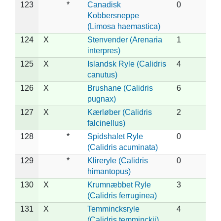
123
*
Canadisk
0
Kobbersneppe
(Limosa haemastica)
124
X
Stenvender (Arenaria
1
interpres)
125
X
Islandsk Ryle (Calidris
4
canutus)
126
X
Brushane (Calidris
6
pugnax)
127
X
Kærløber (Calidris
2
falcinellus)
128
*
Spidshalet Ryle
0
(Calidris acuminata)
129
*
Klireryle (Calidris
0
himantopus)
130
X
Krumnæbbet Ryle
3
(Calidris ferruginea)
131
X
Temmincksryle
4
(Calidris temminckii)