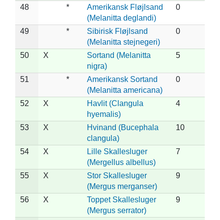
48
*
Amerikansk Fløjlsand
0
(Melanitta deglandi)
49
*
Sibirisk Fløjlsand
0
(Melanitta stejnegeri)
50
X
Sortand (Melanitta
5
nigra)
51
*
Amerikansk Sortand
0
(Melanitta americana)
52
X
Havlit (Clangula
4
hyemalis)
53
X
Hvinand (Bucephala
10
clangula)
54
X
Lille Skallesluger
7
(Mergellus albellus)
55
X
Stor Skallesluger
9
(Mergus merganser)
56
X
Toppet Skallesluger
9
(Mergus serrator)