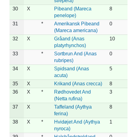
strepera)
30
X
Pibeand (Mareca
8
penelope)
31
*
Amerikansk Pibeand
0
(Mareca americana)
32
X
Gråand (Anas
10
platyrhynchos)
33
*
Sortbrun And (Anas
0
rubripes)
34
X
Spidsand (Anas
5
acuta)
35
X
Krikand (Anas crecca)
8
36
X
*
Rødhovedet And
3
(Netta rufina)
37
X
Taffeland (Aythya
8
ferina)
38
X
*
Hvidøjet And (Aythya
1
nyroca)
39
*
Halsbåndstroldand
0