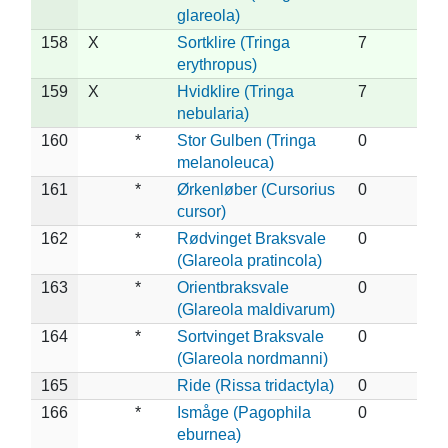
glareola)
158
X
Sortklire (Tringa
7
erythropus)
159
X
Hvidklire (Tringa
7
nebularia)
160
*
Stor Gulben (Tringa
0
melanoleuca)
161
*
Ørkenløber (Cursorius
0
cursor)
162
*
Rødvinget Braksvale
0
(Glareola pratincola)
163
*
Orientbraksvale
0
(Glareola maldivarum)
164
*
Sortvinget Braksvale
0
(Glareola nordmanni)
165
Ride (Rissa tridactyla)
0
166
*
Ismåge (Pagophila
0
eburnea)