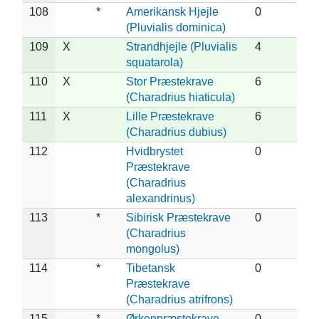
108
*
Amerikansk Hjejle
0
(Pluvialis dominica)
109
X
Strandhjejle (Pluvialis
4
squatarola)
110
X
Stor Præstekrave
6
(Charadrius hiaticula)
111
X
Lille Præstekrave
6
(Charadrius dubius)
112
Hvidbrystet
0
Præstekrave
(Charadrius
alexandrinus)
113
*
Sibirisk Præstekrave
0
(Charadrius
mongolus)
114
*
Tibetansk
0
Præstekrave
(Charadrius atrifrons)
115
*
Ørkenpræstekrave
0