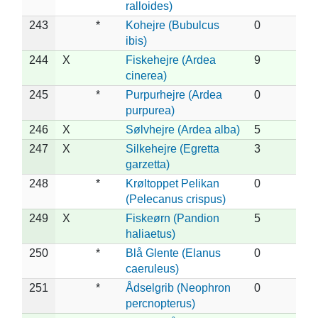
ralloides)
243
*
Kohejre (Bubulcus
0
ibis)
244
X
Fiskehejre (Ardea
9
cinerea)
245
*
Purpurhejre (Ardea
0
purpurea)
246
X
Sølvhejre (Ardea alba)
5
247
X
Silkehejre (Egretta
3
garzetta)
248
*
Krøltoppet Pelikan
0
(Pelecanus crispus)
249
X
Fiskeørn (Pandion
5
haliaetus)
250
*
Blå Glente (Elanus
0
caeruleus)
251
*
Ådselgrib (Neophron
0
percnopterus)