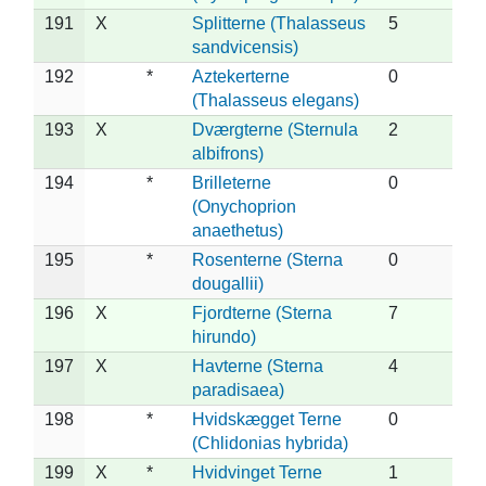
191
X
Splitterne (Thalasseus
5
sandvicensis)
192
*
Aztekerterne
0
(Thalasseus elegans)
193
X
Dværgterne (Sternula
2
albifrons)
194
*
Brilleterne
0
(Onychoprion
anaethetus)
195
*
Rosenterne (Sterna
0
dougallii)
196
X
Fjordterne (Sterna
7
hirundo)
197
X
Havterne (Sterna
4
paradisaea)
198
*
Hvidskægget Terne
0
(Chlidonias hybrida)
199
X
*
Hvidvinget Terne
1