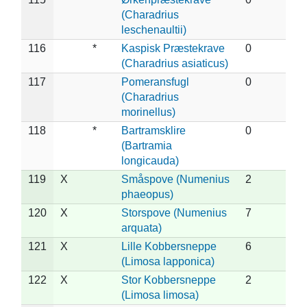
(Charadrius
leschenaultii)
116
*
Kaspisk Præstekrave
0
(Charadrius asiaticus)
117
Pomeransfugl
0
(Charadrius
morinellus)
118
*
Bartramsklire
0
(Bartramia
longicauda)
119
X
Småspove (Numenius
2
phaeopus)
120
X
Storspove (Numenius
7
arquata)
121
X
Lille Kobbersneppe
6
(Limosa lapponica)
122
X
Stor Kobbersneppe
2
(Limosa limosa)