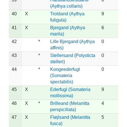
(Aythya collaris)
40
X
Troldand (Aythya
9
fuligula)
41
X
Bjergand (Aythya
6
marila)
42
*
Lille Bjergand (Aythya
0
affinis)
43
*
Stellersand (Polysticta
0
stelleri)
44
*
Kongeederfugl
0
(Somateria
spectabilis)
45
X
Ederfugl (Somateria
9
mollissima)
46
X
*
Brilleand (Melanitta
4
perspicillata)
47
X
Fløjlsand (Melanitta
5
fusca)