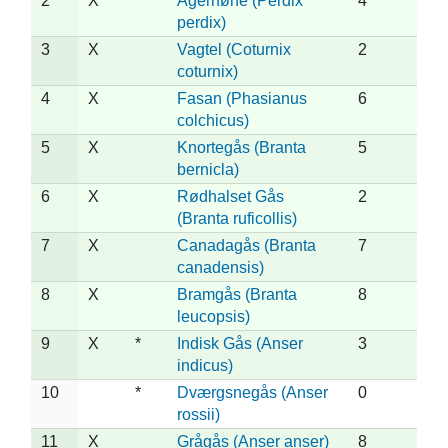
2
X
Agerhøne (Perdix
4
perdix)
3
X
Vagtel (Coturnix
2
coturnix)
4
X
Fasan (Phasianus
6
colchicus)
5
X
Knortegås (Branta
5
bernicla)
6
X
Rødhalset Gås
2
(Branta ruficollis)
7
X
Canadagås (Branta
7
canadensis)
8
X
Bramgås (Branta
8
leucopsis)
9
X
*
Indisk Gås (Anser
3
indicus)
10
*
Dværgsnegås (Anser
0
rossii)
11
X
Grågås (Anser anser)
8