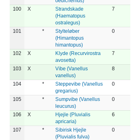
oedicnemus)
100
X
Strandskade
7
(Haematopus
ostralegus)
101
*
Stylteløber
0
(Himantopus
himantopus)
102
X
Klyde (Recurvirostra
7
avosetta)
103
X
Vibe (Vanellus
8
vanellus)
104
*
Steppevibe (Vanellus
0
gregarius)
105
*
Sumpvibe (Vanellus
0
leucurus)
106
X
Hjejle (Pluvialis
6
apricaria)
107
*
Sibirisk Hjejle
0
(Pluvialis fulva)