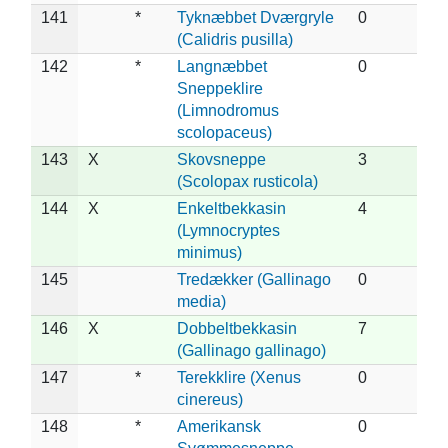
141
*
Tyknæbbet Dværgryle
0
(Calidris pusilla)
142
*
Langnæbbet
0
Sneppeklire
(Limnodromus
scolopaceus)
143
X
Skovsneppe
3
(Scolopax rusticola)
144
X
Enkeltbekkasin
4
(Lymnocryptes
minimus)
145
Tredækker (Gallinago
0
media)
146
X
Dobbeltbekkasin
7
(Gallinago gallinago)
147
*
Terekklire (Xenus
0
cinereus)
148
*
Amerikansk
0