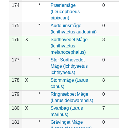
174
*
Præriemåge
0
(Leucophaeus
pipixcan)
175
*
Audouinsmåge
0
(Ichthyaetus audouinii)
176
X
Sorthovedet Måge
3
(Ichthyaetus
melanocephalus)
177
*
Stor Sorthovedet
0
Måge (Ichthyaetus
ichthyaetus)
178
X
Stormmåge (Larus
8
canus)
179
*
Ringnæbbet Måge
0
(Larus delawarensis)
180
X
Svartbag (Larus
7
marinus)
181
*
Gråvinget Måge
0