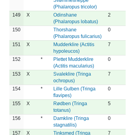
Svømmesneppe
(Phalaropus tricolor)
149
X
Odinshane
2
(Phalaropus lobatus)
150
Thorshane
0
(Phalaropus fulicarius)
151
X
Mudderklire (Actitis
7
hypoleucos)
152
*
Plettet Mudderklire
0
(Actitis macularius)
153
X
Svaleklire (Tringa
7
ochropus)
154
*
Lille Gulben (Tringa
0
flavipes)
155
X
Rødben (Tringa
5
totanus)
156
*
Damklire (Tringa
0
stagnatilis)
157
X
Tinksmed (Tringa
7