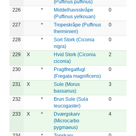
(Puffinus puffinus)
226
*
Middelhavsskråpe
0
(Puffinus yelkouan)
227
*
Tropeskråpe (Puffinus
0
lherminieri)
228
*
Sort Stork (Ciconia
0
nigra)
229
X
Hvid Stork (Ciconia
2
ciconia)
230
*
Pragtfregatfugl
0
(Fregata magnificens)
231
X
Sule (Morus
3
bassanus)
232
*
Brun Sule (Sula
0
leucogaster)
233
X
*
Dværgskarv
4
(Microcarbo
pygmaeus)
234
*
Topskarv
0