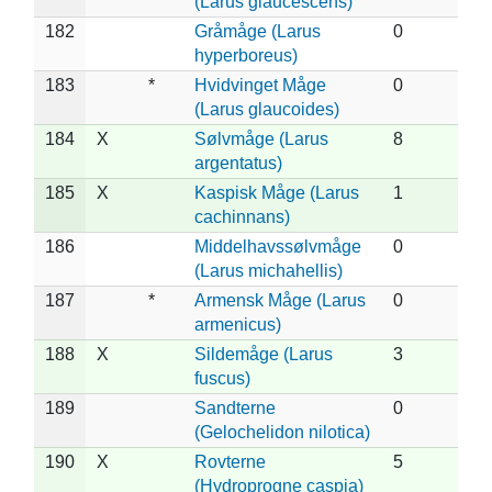
(Larus glaucescens)
182
Gråmåge (Larus
0
hyperboreus)
183
*
Hvidvinget Måge
0
(Larus glaucoides)
184
X
Sølvmåge (Larus
8
argentatus)
185
X
Kaspisk Måge (Larus
1
cachinnans)
186
Middelhavssølvmåge
0
(Larus michahellis)
187
*
Armensk Måge (Larus
0
armenicus)
188
X
Sildemåge (Larus
3
fuscus)
189
Sandterne
0
(Gelochelidon nilotica)
190
X
Rovterne
5
(Hydroprogne caspia)