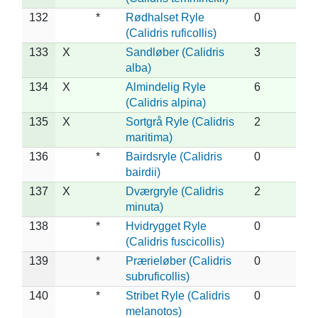
132
*
Rødhalset Ryle
0
(Calidris ruficollis)
133
X
Sandløber (Calidris
3
alba)
134
X
Almindelig Ryle
6
(Calidris alpina)
135
X
Sortgrå Ryle (Calidris
2
maritima)
136
*
Bairdsryle (Calidris
0
bairdii)
137
X
Dværgryle (Calidris
2
minuta)
138
*
Hvidrygget Ryle
0
(Calidris fuscicollis)
139
*
Prærieløber (Calidris
0
subruficollis)
140
*
Stribet Ryle (Calidris
0
melanotos)