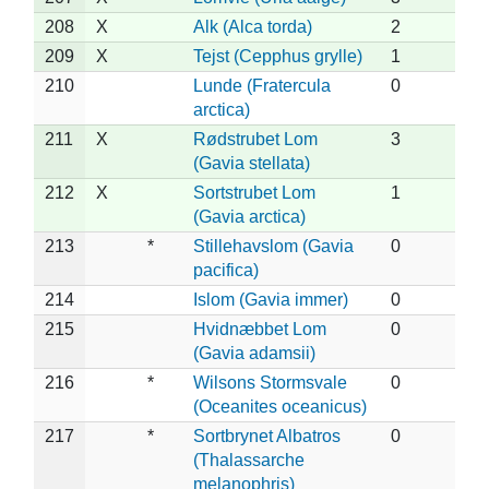
208
X
Alk (Alca torda)
2
209
X
Tejst (Cepphus grylle)
1
210
Lunde (Fratercula
0
arctica)
211
X
Rødstrubet Lom
3
(Gavia stellata)
212
X
Sortstrubet Lom
1
(Gavia arctica)
213
*
Stillehavslom (Gavia
0
pacifica)
214
Islom (Gavia immer)
0
215
Hvidnæbbet Lom
0
(Gavia adamsii)
216
*
Wilsons Stormsvale
0
(Oceanites oceanicus)
217
*
Sortbrynet Albatros
0
(Thalassarche
melanophris)