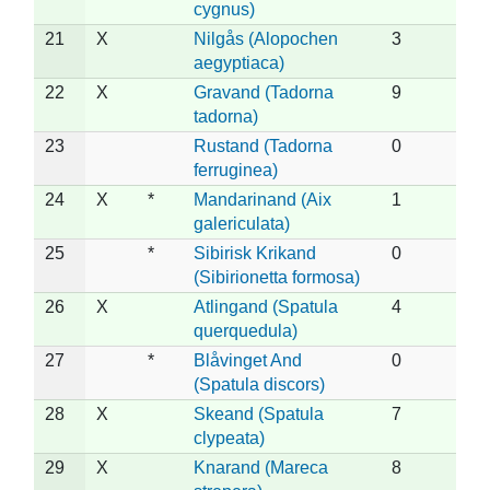
cygnus)
21
X
Nilgås (Alopochen
3
aegyptiaca)
22
X
Gravand (Tadorna
9
tadorna)
23
Rustand (Tadorna
0
ferruginea)
24
X
*
Mandarinand (Aix
1
galericulata)
25
*
Sibirisk Krikand
0
(Sibirionetta formosa)
26
X
Atlingand (Spatula
4
querquedula)
27
*
Blåvinget And
0
(Spatula discors)
28
X
Skeand (Spatula
7
clypeata)
29
X
Knarand (Mareca
8