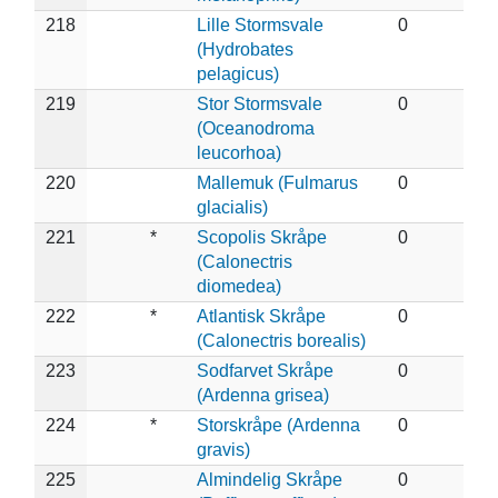
218
Lille Stormsvale
0
(Hydrobates
pelagicus)
219
Stor Stormsvale
0
(Oceanodroma
leucorhoa)
220
Mallemuk (Fulmarus
0
glacialis)
221
*
Scopolis Skråpe
0
(Calonectris
diomedea)
222
*
Atlantisk Skråpe
0
(Calonectris borealis)
223
Sodfarvet Skråpe
0
(Ardenna grisea)
224
*
Storskråpe (Ardenna
0
gravis)
225
Almindelig Skråpe
0