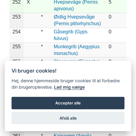
252
X
Hvepsevåge (Pernis
5
apivorus)
253
*
Østlig Hvepsevåge
0
(Pernis ptilorhynchus)
254
*
Gåsegrib (Gyps
0
fulvus)
255
*
Munkegrib (Aegypius
0
monachus)
256
*
Slangeørn (Circaetus
0
gallicus)
Vi bruger cookies!
257
*
Lille Skrigeørn
0
Hej, denne hjemmeside bruger cookies til at forbedre
(Clanga pomarina)
din brugeroplevelse.
Lad mig vælge
258
*
Stor Skrigeørn
0
(Clanga clanga)
Accepter alle
259
*
Dværgørn (Hieraaetus
0
pennatus)
Afslå alle
260
*
Steppeørn (Aquila
0
nipalensis)
261
*
Kejserørn (Aquila
0