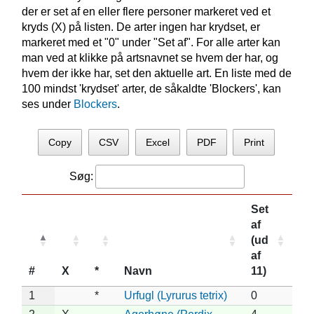
der er set af en eller flere personer markeret ved et
kryds (X) på listen. De arter ingen har krydset, er
markeret med et "0" under "Set af". For alle arter kan
man ved at klikke på artsnavnet se hvem der har, og
hvem der ikke har, set den aktuelle art. En liste med de
100 mindst 'krydset' arter, de såkaldte 'Blockers', kan
ses under
Blockers
.
Copy
CSV
Excel
PDF
Print
Søg:
Set
af
(ud
af
#
X
*
Navn
11)
1
*
Urfugl (Lyrurus tetrix)
0