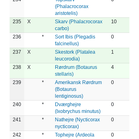
(Phalacrocorax
aristotelis)
235
X
Skarv (Phalacrocorax
10
carbo)
236
*
Sort Ibis (Plegadis
0
falcinellus)
237
X
Skestork (Platalea
1
leucorodia)
238
X
Rørdrum (Botaurus
4
stellaris)
239
*
Amerikansk Rørdrum
0
(Botaurus
lentiginosus)
240
*
Dværghejre
0
(Ixobrychus minutus)
241
*
Nathejre (Nycticorax
0
nycticorax)
242
*
Tophejre (Ardeola
0