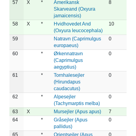
57
X
*
Amerikansk
8
Skarveand (Oxyura
jamaicensis)
58
X
*
Hvidhovedet And
10
(Oxyura leucocephala)
59
Natravn (Caprimulgus
0
europaeus)
60
*
Ørkennatravn
0
(Caprimulgus
aegyptius)
61
*
Tornhalesejler
0
(Hirundapus
caudacutus)
62
*
Alpesejler
0
(Tachymarptis melba)
63
X
Mursejler (Apus apus)
7
64
*
Gråsejler (Apus
0
pallidus)
65
*
Orientsejler (Apus
0