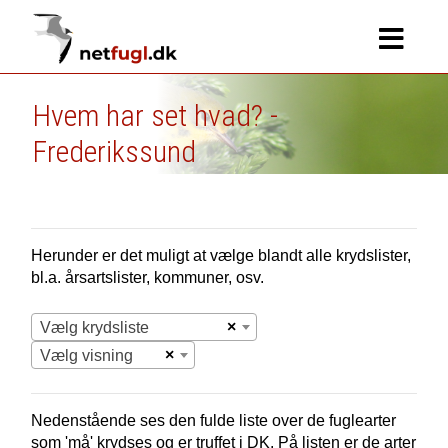
Hvem har set hvad? -
Frederikssund
Herunder er det muligt at vælge blandt alle krydslister,
bl.a. årsartslister, kommuner, osv.
×
Vælg krydsliste
×
Vælg visning
Nedenstående ses den fulde liste over de fuglearter
som 'må' krydses og er truffet i
DK.
På listen er de arter