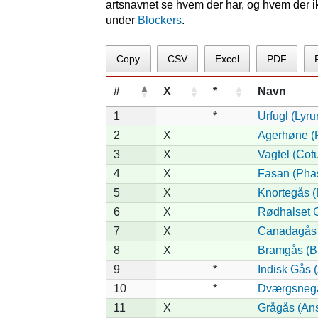
artsnavnet se hvem der har, og hvem der ikk
under
Blockers
.
Copy
CSV
Excel
PDF
#
X
*
Navn
1
*
Urfugl (Lyrur
2
X
Agerhøne (P
3
X
Vagtel (Cotu
4
X
Fasan (Phas
5
X
Knortegås (
6
X
Rødhalset Gå
7
X
Canadagås 
8
X
Bramgås (Br
9
*
Indisk Gås 
10
*
Dværgsnegås
11
X
Grågås (Ans