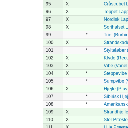
95
X
Gråstrubet 
96
X
Toppet Lapp
97
X
Nordisk Lap
98
X
Sorthalset 
99
*
Triel (Burh
100
X
Strandskad
101
*
Stylteløber
102
X
Klyde (Recu
103
X
Vibe (Vanel
104
X
*
Steppevibe 
105
*
Sumpvibe (V
106
X
Hjejle (Pluvi
107
*
Sibirisk Hjej
108
*
Amerikansk 
109
X
Strandhjejle
110
X
Stor Præste
111
X
Lille Præst