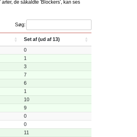
 arter, de såkaldte 'Blockers', kan ses
Søg:
Set af (ud af 13)
0
1
3
7
6
1
10
9
0
0
11