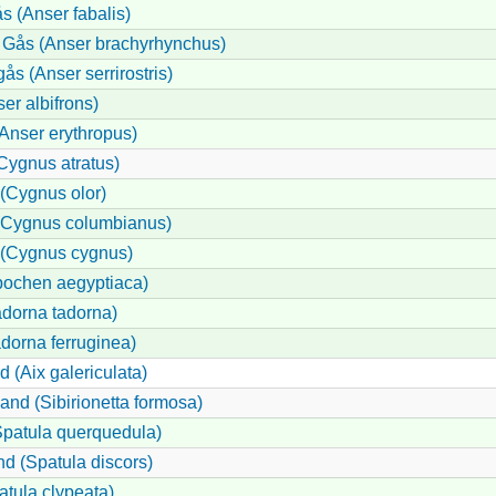
 (Anser fabalis)
 Gås (Anser brachyrhynchus)
s (Anser serrirostris)
er albifrons)
nser erythropus)
Cygnus atratus)
(Cygnus olor)
(Cygnus columbianus)
(Cygnus cygnus)
pochen aegyptiaca)
dorna tadorna)
dorna ferruginea)
 (Aix galericulata)
kand (Sibirionetta formosa)
Spatula querquedula)
nd (Spatula discors)
tula clypeata)