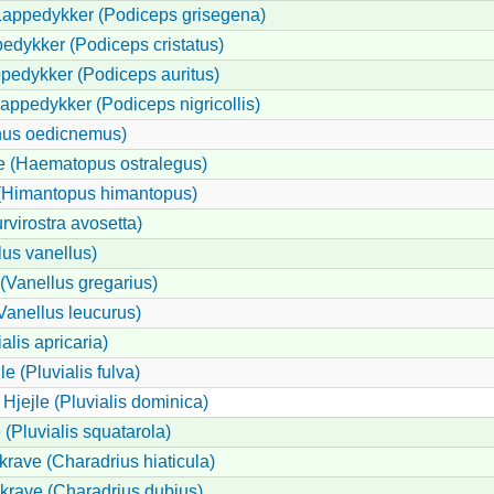
Lappedykker (Podiceps grisegena)
edykker (Podiceps cristatus)
pedykker (Podiceps auritus)
Lappedykker (Podiceps nigricollis)
inus oedicnemus)
e (Haematopus ostralegus)
 (Himantopus himantopus)
rvirostra avosetta)
lus vanellus)
(Vanellus gregarius)
anellus leucurus)
alis apricaria)
le (Pluvialis fulva)
Hjejle (Pluvialis dominica)
 (Pluvialis squatarola)
krave (Charadrius hiaticula)
ekrave (Charadrius dubius)