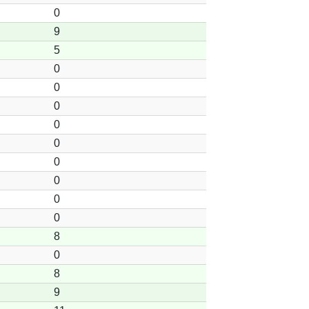
0
9
5
0
0
0
0
0
0
0
0
0
8
0
8
9