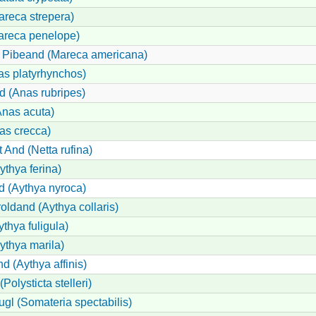
reca strepera)
areca penelope)
 Pibeand (Mareca americana)
s platyrhynchos)
d (Anas rubripes)
nas acuta)
as crecca)
And (Netta rufina)
ythya ferina)
d (Aythya nyroca)
oldand (Aythya collaris)
thya fuligula)
ythya marila)
nd (Aythya affinis)
Polysticta stelleri)
gl (Somateria spectabilis)