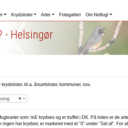
er
Krydslister
Arter
Fotogalleri
Om Netfugl
 - Helsingør
krydslister, bl.a. årsartslister, kommuner, osv.
×
sning
uglearter som 'må' krydses og er truffet i
DK.
På listen er de arte
er ingen har krydset, er markeret med et "0" under "Set af". For a