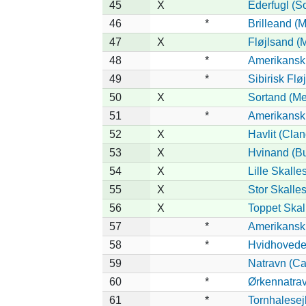
45
X
Ederfugl (S
46
*
Brilleand (M
47
X
Fløjlsand (M
48
*
Amerikansk 
49
*
Sibirisk Flø
50
X
Sortand (Mel
51
*
Amerikansk 
52
X
Havlit (Cla
53
X
Hvinand (Bu
54
X
Lille Skalle
55
X
Stor Skalle
56
X
Toppet Skal
57
*
Amerikansk
58
*
Hvidhovedet
59
Natravn (C
60
*
Ørkennatrav
61
*
Tornhalesej