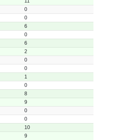
11
0
0
6
0
6
2
0
0
1
0
8
9
0
0
10
9