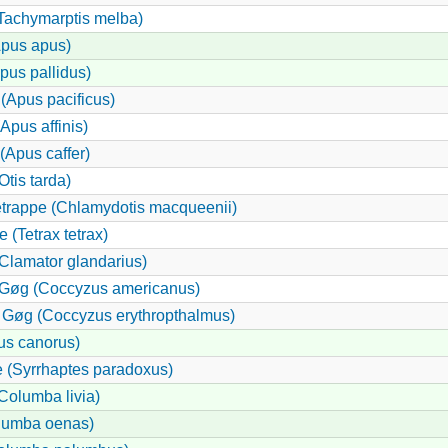
(Tachymarptis melba)
Apus apus)
pus pallidus)
 (Apus pacificus)
(Apus affinis)
 (Apus caffer)
Otis tarda)
etrappe (Chlamydotis macqueenii)
 (Tetrax tetrax)
lamator glandarius)
Gøg (Coccyzus americanus)
 Gøg (Coccyzus erythropthalmus)
us canorus)
 (Syrrhaptes paradoxus)
Columba livia)
lumba oenas)