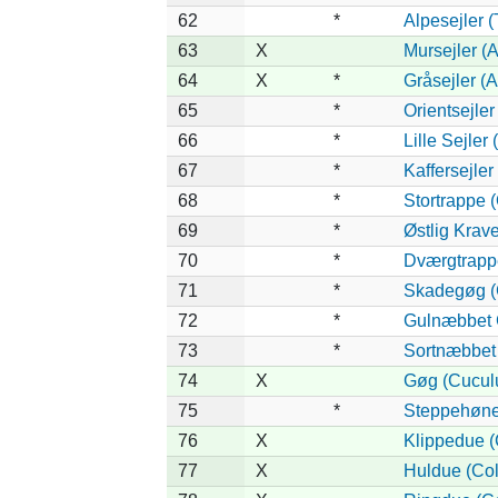
62
*
Alpesejler 
63
X
Mursejler (
64
X
*
Gråsejler (A
65
*
Orientsejler
66
*
Lille Sejler 
67
*
Kaffersejler
68
*
Stortrappe (
69
*
Østlig Krav
70
*
Dværgtrappe
71
*
Skadegøg (C
72
*
Gulnæbbet 
73
*
Sortnæbbet
74
X
Gøg (Cucul
75
*
Steppehøne
76
X
Klippedue (
77
X
Huldue (Co