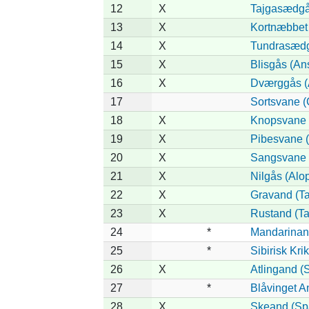
12
X
Tajgasædgås
13
X
Kortnæbbet
14
X
Tundrasædgå
15
X
Blisgås (Ans
16
X
Dværggås (A
17
Sortsvane (
18
X
Knopsvane 
19
X
Pibesvane 
20
X
Sangsvane 
21
X
Nilgås (Alo
22
X
Gravand (Ta
23
X
Rustand (Ta
24
*
Mandarinand
25
*
Sibirisk Kri
26
X
Atlingand (
27
*
Blåvinget A
28
X
Skeand (Spa