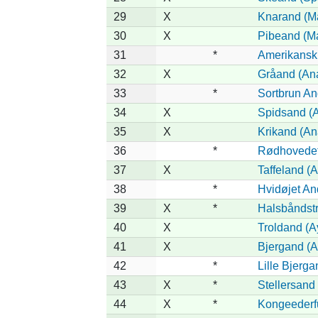
29
X
Knarand (Ma
30
X
Pibeand (M
31
*
Amerikansk
32
X
Gråand (Ana
33
*
Sortbrun An
34
X
Spidsand (A
35
X
Krikand (An
36
*
Rødhovedet 
37
X
Taffeland (A
38
*
Hvidøjet An
39
X
*
Halsbåndstr
40
X
Troldand (Ay
41
X
Bjergand (A
42
*
Lille Bjerga
43
X
*
Stellersand (
44
X
*
Kongeederfu