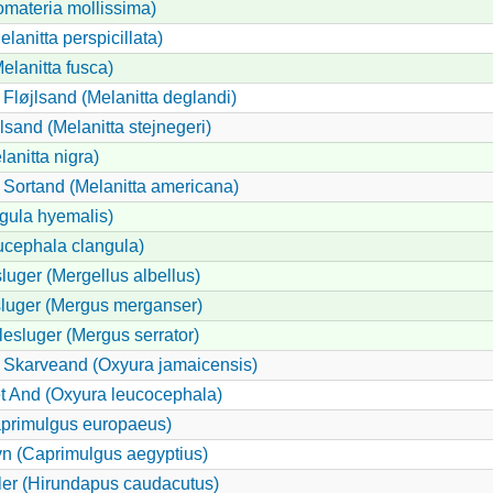
omateria mollissima)
elanitta perspicillata)
elanitta fusca)
Fløjlsand (Melanitta deglandi)
jlsand (Melanitta stejnegeri)
anitta nigra)
Sortand (Melanitta americana)
ngula hyemalis)
cephala clangula)
sluger (Mergellus albellus)
sluger (Mergus merganser)
lesluger (Mergus serrator)
 Skarveand (Oxyura jamaicensis)
 And (Oxyura leucocephala)
aprimulgus europaeus)
n (Caprimulgus aegyptius)
ler (Hirundapus caudacutus)