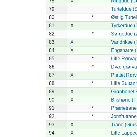
78
X
Ringdue (C
79
Turteldue (S
80
*
Østlig Turte
81
X
Tyrkerdue (
82
*
Sørgedue (
83
X
Vandrikse (
84
X
Engsnarre (
85
*
Lille Rørva
86
*
Dværgrørvag
87
X
Plettet Rør
88
*
Lille Sultan
89
X
Grønbenet R
90
X
Blishøne (Fu
91
*
Prærietrane
92
*
Jomfrutrane 
93
X
Trane (Grus
94
X
Lille Lapped