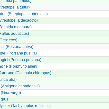
olumba palumbus)
treptopelia turtur)
ldue (Streptopelia orientalis)
Streptopelia decaocto)
Zenaida macroura)
Rallus aquaticus)
Crex crex)
gtel (Porzana parva)
tel (Porzana pusilla)
vagtel (Porzana porzana)
høne (Porphyrio alleni)
ørhøne (Gallinula chloropus)
lica atra)
 (Antigone canadensis)
(Grus virgo)
 grus)
ykker (Tachybaptus ruficollis)