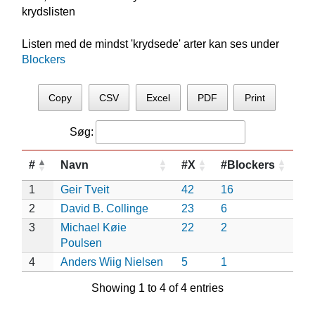
krydslisten
Listen med de mindst 'krydsede' arter kan ses under
Blockers
Copy
CSV
Excel
PDF
Print
Søg:
#
Navn
#X
#Blockers
1
Geir Tveit
42
16
2
David B. Collinge
23
6
3
Michael Køie
22
2
Poulsen
4
Anders Wiig Nielsen
5
1
Showing 1 to 4 of 4 entries