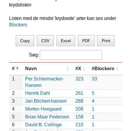
krydslisten
Listen med de mindst 'krydsede' arter kan ses under
Blockers
Copy
CSV
Excel
PDF
Print
Søg:
#
Navn
#X
#Blockers
1
Per Schiermacker-
323
33
Hansen
2
Henrik Dahl
261
5
3
Jan Blichert-hansen
288
4
4
Morten Heegaard
208
1
5
Brian Maar Pedersen
158
1
6
David B. Collinge
210
1