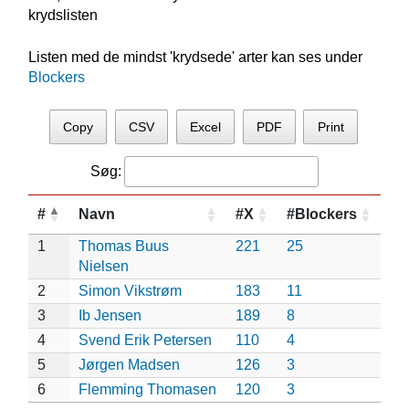
krydslisten
Listen med de mindst 'krydsede' arter kan ses under
Blockers
Copy
CSV
Excel
PDF
Print
Søg:
#
Navn
#X
#Blockers
1
Thomas Buus
221
25
Nielsen
2
Simon Vikstrøm
183
11
3
Ib Jensen
189
8
4
Svend Erik Petersen
110
4
5
Jørgen Madsen
126
3
6
Flemming Thomasen
120
3