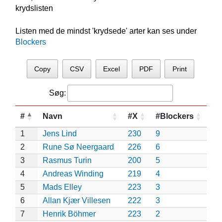
krydslisten
Listen med de mindst 'krydsede' arter kan ses under
Blockers
Copy
CSV
Excel
PDF
Print
Søg:
#
Navn
#X
#Blockers
1
Jens Lind
230
9
2
Rune Sø Neergaard
226
6
3
Rasmus Turin
200
5
4
Andreas Winding
219
4
5
Mads Elley
223
3
6
Allan Kjær Villesen
222
3
7
Henrik Böhmer
223
2