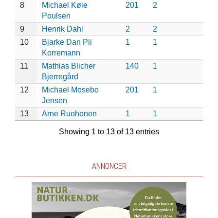
8
Michael Køie
201
2
Poulsen
9
Henrik Dahl
2
2
10
Bjarke Dan Pii
1
1
Korremann
11
Mathias Blicher
140
1
Bjerregård
12
Michael Mosebo
201
1
Jensen
13
Arne Ruohonen
1
1
Showing 1 to 13 of 13 entries
ANNONCER