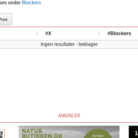
 ses under
Blockers
Print
#X
#Blockers
Ingen resultater - beklager
ANNONCER