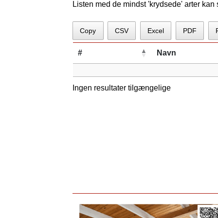
Listen med de mindst 'krydsede' arter kan
Copy
CSV
Excel
PDF
#
Navn
Ingen resultater tilgængelige