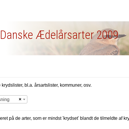
 - Danske Ædelårsarter 2009
krydslister, bl.a. årsartslister, kommuner, osv.
×
sning
eret på de arter, som er mindst 'krydset' blandt de tilmeldte af kr