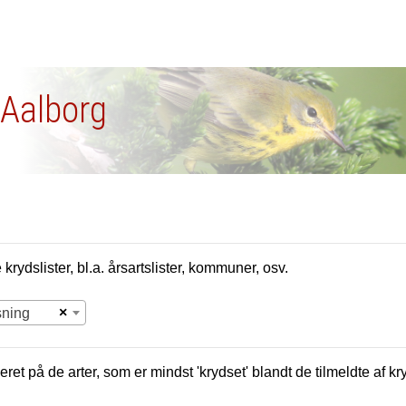
 Aalborg
krydslister, bl.a. årsartslister, kommuner, osv.
×
sning
eret på de arter, som er mindst 'krydset' blandt de tilmeldte af kr