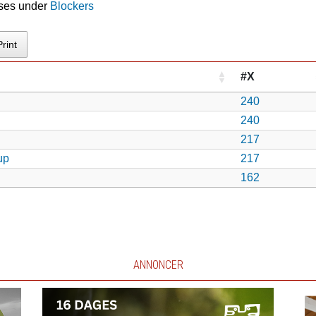
 ses under
Blockers
Print
#X
240
240
217
up
217
162
ANNONCER