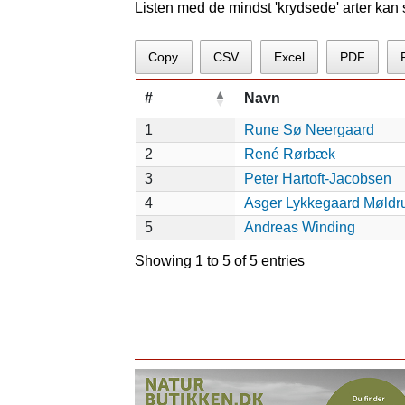
Listen med de mindst 'krydsede' arter kan
Copy
CSV
Excel
PDF
#
Navn
1
Rune Sø Neergaard
2
René Rørbæk
3
Peter Hartoft-Jacobsen
4
Asger Lykkegaard Møldr
5
Andreas Winding
Showing 1 to 5 of 5 entries