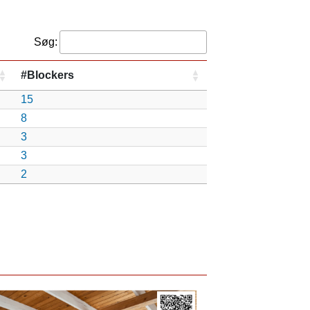
Søg:
#Blockers
15
8
3
3
2