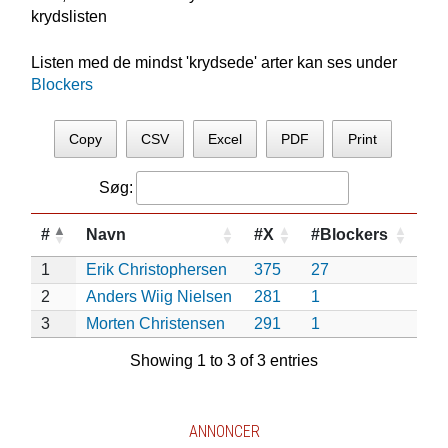
krydslisten
Listen med de mindst 'krydsede' arter kan ses under
Blockers
Copy
CSV
Excel
PDF
Print
Søg:
#
Navn
#X
#Blockers
1
Erik Christophersen
375
27
2
Anders Wiig Nielsen
281
1
3
Morten Christensen
291
1
Showing 1 to 3 of 3 entries
ANNONCER