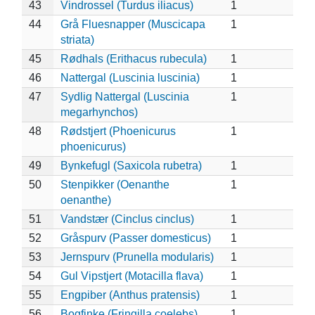
43
Vindrossel (Turdus iliacus)
1
44
Grå Fluesnapper (Muscicapa
1
striata)
45
Rødhals (Erithacus rubecula)
1
46
Nattergal (Luscinia luscinia)
1
47
Sydlig Nattergal (Luscinia
1
megarhynchos)
48
Rødstjert (Phoenicurus
1
phoenicurus)
49
Bynkefugl (Saxicola rubetra)
1
50
Stenpikker (Oenanthe
1
oenanthe)
51
Vandstær (Cinclus cinclus)
1
52
Gråspurv (Passer domesticus)
1
53
Jernspurv (Prunella modularis)
1
54
Gul Vipstjert (Motacilla flava)
1
55
Engpiber (Anthus pratensis)
1
56
Bogfinke (Fringilla coelebs)
1