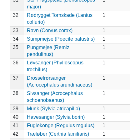
major)
32
Rødrygget Tornskade (Lanius
1
collurio)
33
Ravn (Corvus corax)
1
34
Sumpmejse (Poecile palustris)
1
35
Pungmejse (Remiz
1
pendulinus)
36
Løvsanger (Phylloscopus
1
trochilus)
37
Drosselrørsanger
1
(Acrocephalus arundinaceus)
38
Sivsanger (Acrocephalus
1
schoenobaenus)
39
Munk (Sylvia atricapilla)
1
40
Havesanger (Sylvia borin)
1
41
Fuglekonge (Regulus regulus)
1
42
Træløber (Certhia familiaris)
1