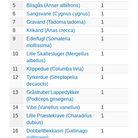
5
Blisgås (Anser albifrons)
1
6
Sangsvane (Cygnus cygnus)
1
7
Gravand (Tadorna tadorna)
1
8
Krikand (Anas crecca)
1
9
Ederfugl (Somateria
1
mollissima)
10
Lille Skallesluger (Mergellus
1
albellus)
11
Klippedue (Columba livia)
1
12
Tyrkerdue (Streptopelia
1
decaocto)
13
Gråstrubet Lappedykker
1
(Podiceps grisegena)
14
Vibe (Vanellus vanellus)
1
15
Lille Præstekrave (Charadrius
1
dubius)
16
Dobbeltbekkasin (Gallinago
1
gallinago)