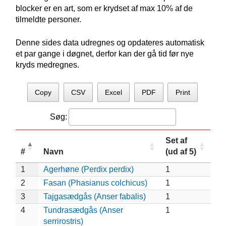
blocker er en art, som er krydset af max 10% af de
tilmeldte personer.
Denne sides data udregnes og opdateres automatisk
et par gange i døgnet, derfor kan der gå tid før nye
kryds medregnes.
Copy
CSV
Excel
PDF
Print
Søg:
Set af
#
Navn
(ud af 5)
1
Agerhøne (Perdix perdix)
1
2
Fasan (Phasianus colchicus)
1
3
Tajgasædgås (Anser fabalis)
1
4
Tundrasædgås (Anser
1
serrirostris)