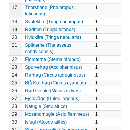
17
Thorshane (Phalaropus
1
fulicarius)
18
Svaleklire (Tringa ochropus)
1
19
Rødben (Tringa totanus)
1
20
Hvidklire (Tringa nebularia)
1
21
Splitterne (Thalasseus
1
sandvicensis)
22
Fjordterne (Sterna hirundo)
1
23
Spurvehøg (Accipiter nisus)
1
24
Rørhøg (Circus aeruginosus)
1
25
Blå Kærhøg (Circus cyaneus)
1
26
Rød Glente (Milvus milvus)
1
27
Fjeldvåge (Buteo lagopus)
1
28
Natugle (Strix aluco)
1
29
Mosehornugle (Asio flammeus)
1
30
Isfugl (Alcedo atthis)
1
31
Stor Flagspætte (Dendrocopos
1