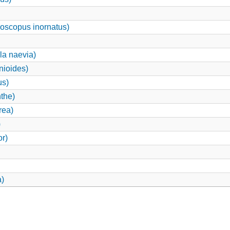
oscopus inornatus)
a naevia)
nioides)
us)
the)
rea)
)
r)
a)