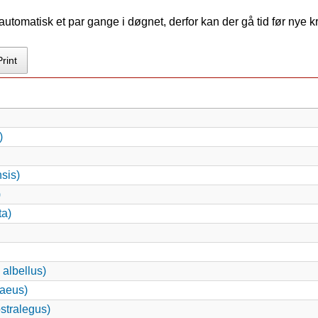
tomatisk et par gange i døgnet, derfor kan der gå tid før nye 
Print
)
sis)
)
ta)
 albellus)
aeus)
stralegus)