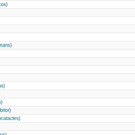
cos)
nans)
us)
s)
itor)
catactes)
us)