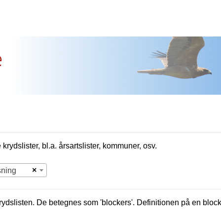
e
krydslister, bl.a. årsartslister, kommuner, osv.
×
sning
krydslisten. De betegnes som 'blockers'. Definitionen på en bloc