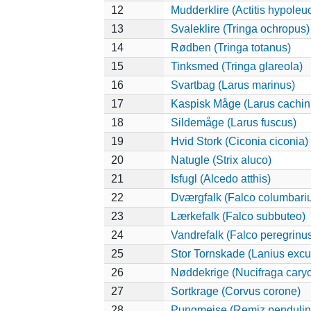
12
Mudderklire (Actitis hypoleu
13
Svaleklire (Tringa ochropus)
14
Rødben (Tringa totanus)
15
Tinksmed (Tringa glareola)
16
Svartbag (Larus marinus)
17
Kaspisk Måge (Larus cachin
18
Sildemåge (Larus fuscus)
19
Hvid Stork (Ciconia ciconia)
20
Natugle (Strix aluco)
21
Isfugl (Alcedo atthis)
22
Dværgfalk (Falco columbari
23
Lærkefalk (Falco subbuteo)
24
Vandrefalk (Falco peregrinu
25
Stor Tornskade (Lanius excub
26
Nøddekrige (Nucifraga caryo
27
Sortkrage (Corvus corone)
28
Pungmejse (Remiz pendulin