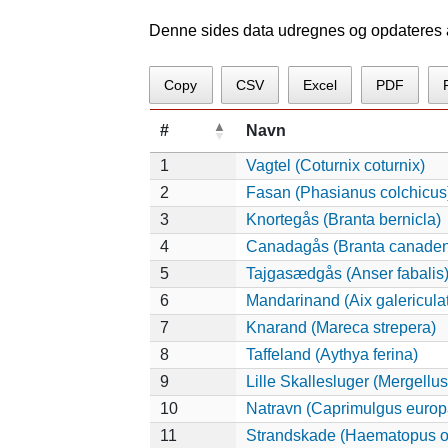
Denne sides data udregnes og opdateres au
Copy
CSV
Excel
PDF
#
Navn
1
Vagtel (Coturnix coturnix)
2
Fasan (Phasianus colchicus
3
Knortegås (Branta bernicla)
4
Canadagås (Branta canaden
5
Tajgasædgås (Anser fabalis
6
Mandarinand (Aix galericula
7
Knarand (Mareca strepera)
8
Taffeland (Aythya ferina)
9
Lille Skallesluger (Mergellus
10
Natravn (Caprimulgus europ
11
Strandskade (Haematopus o