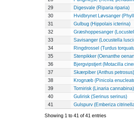
29
Digesvale (Riparia riparia)
30
Hvidbrynet Løvsanger (Phyll
31
Gulbug (Hippolais icterina)
32
Græshoppesanger (Locustell
33
Savisanger (Locustella lusci
34
Ringdrossel (Turdus torquat
35
Stenpikker (Oenanthe oenan
36
Bjergvipstjert (Motacilla cine
37
Skærpiber (Anthus petrosus
38
Krognæb (Pinicola enucleato
39
Tornirisk (Linaria cannabina)
40
Gulirisk (Serinus serinus)
41
Gulspurv (Emberiza citrinell
Showing 1 to 41 of 41 entries