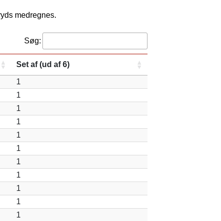
kryds medregnes.
Søg:
Set af (ud af 6)
1
1
1
1
1
1
1
1
1
1
1