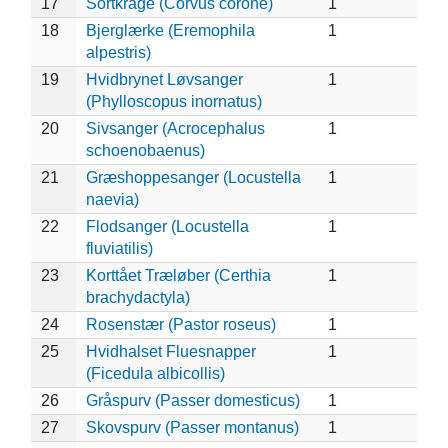
17
Sortkrage (Corvus corone)
1
18
Bjerglærke (Eremophila
1
alpestris)
19
Hvidbrynet Løvsanger
1
(Phylloscopus inornatus)
20
Sivsanger (Acrocephalus
1
schoenobaenus)
21
Græshoppesanger (Locustella
1
naevia)
22
Flodsanger (Locustella
1
fluviatilis)
23
Korttået Træløber (Certhia
1
brachydactyla)
24
Rosenstær (Pastor roseus)
1
25
Hvidhalset Fluesnapper
1
(Ficedula albicollis)
26
Gråspurv (Passer domesticus)
1
27
Skovspurv (Passer montanus)
1