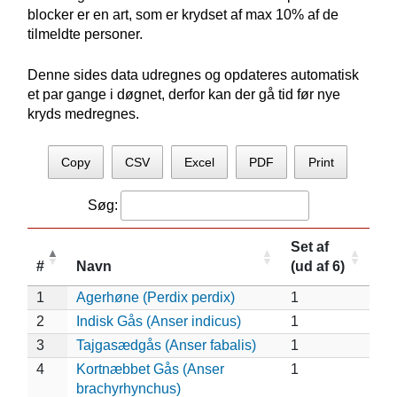
blocker er en art, som er krydset af max 10% af de
tilmeldte personer.
Denne sides data udregnes og opdateres automatisk
et par gange i døgnet, derfor kan der gå tid før nye
kryds medregnes.
Copy
CSV
Excel
PDF
Print
Søg:
Set af
#
Navn
(ud af 6)
1
Agerhøne (Perdix perdix)
1
2
Indisk Gås (Anser indicus)
1
3
Tajgasædgås (Anser fabalis)
1
4
Kortnæbbet Gås (Anser
1
brachyrhynchus)