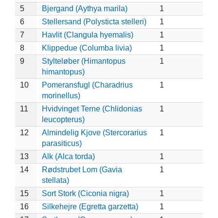
5
Bjergand (Aythya marila)
1
6
Stellersand (Polysticta stelleri)
1
7
Havlit (Clangula hyemalis)
1
8
Klippedue (Columba livia)
1
9
Stylteløber (Himantopus
1
himantopus)
10
Pomeransfugl (Charadrius
1
morinellus)
11
Hvidvinget Terne (Chlidonias
1
leucopterus)
12
Almindelig Kjove (Stercorarius
1
parasiticus)
13
Alk (Alca torda)
1
14
Rødstrubet Lom (Gavia
1
stellata)
15
Sort Stork (Ciconia nigra)
1
16
Silkehejre (Egretta garzetta)
1