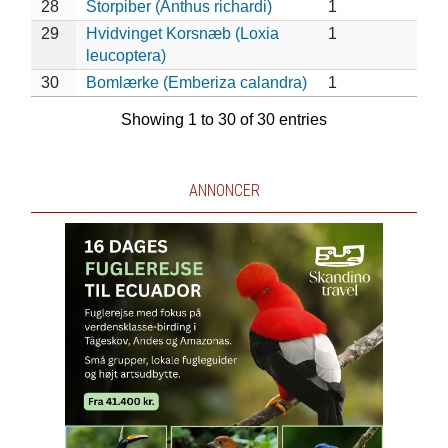
28
Storpiber (Anthus richardi)
1
29
Hvidvinget Korsnæb (Loxia
1
leucoptera)
30
Bomlærke (Emberiza calandra)
1
Showing 1 to 30 of 30 entries
ANNONCER