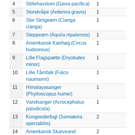
4
Stillehavslom (Gavia pacifica)
1
5
Storskråpe (Ardenna gravis)
1
6
Stor Skrigeørn (Clanga
1
clanga)
7
Steppeørn (Aquila nipalensis)
1
8
Amerikansk Kærhøg (Circus
1
hudsonius)
9
Lille Flagspætte (Dryobates
1
minor)
10
Lille Tårnfalk (Falco
1
naumanni)
11
Himalayasanger
1
(Phylloscopus humei)
12
Vandsanger (Acrocephalus
1
paludicola)
13
Kongeederfugl (Somateria
2
spectabilis)
14
Amerikansk Skarveand
2