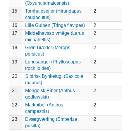
(Oxyura jamaicensis)
15
Tornhalesejler (Hirundapus
2
caudacutus)
16
Lille Gulben (Tringa flavipes)
2
17
Middelhavssølvmåge (Larus
2
michahellis)
18
Grøn Biæder (Merops
2
persicus)
19
Lundsanger (Phylloscopus
2
trochiloides)
20
Sibirisk Bynkefugl (Saxicola
2
maurus)
21
Mongolsk Piber (Anthus
2
godlewskii)
22
Markpiber (Anthus
2
campestris)
23
Dværgværling (Emberiza
2
pusilla)