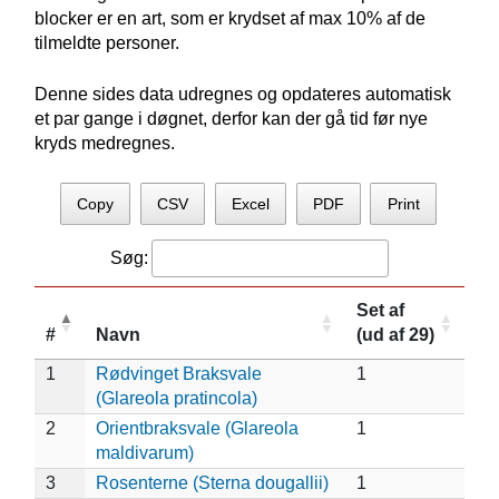
blocker er en art, som er krydset af max 10% af de
tilmeldte personer.
Denne sides data udregnes og opdateres automatisk
et par gange i døgnet, derfor kan der gå tid før nye
kryds medregnes.
Copy
CSV
Excel
PDF
Print
Søg:
Set af
#
Navn
(ud af 29)
1
Rødvinget Braksvale
1
(Glareola pratincola)
2
Orientbraksvale (Glareola
1
maldivarum)
3
Rosenterne (Sterna dougallii)
1