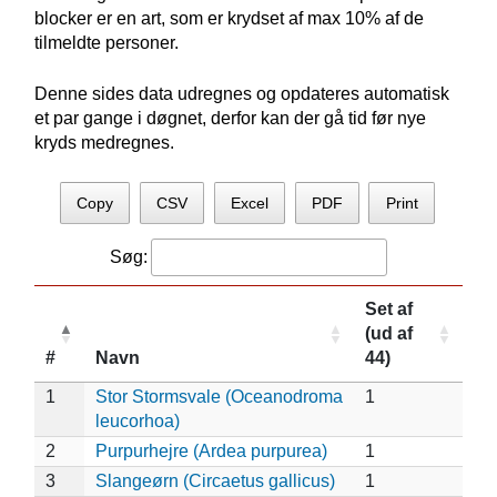
blocker er en art, som er krydset af max 10% af de
tilmeldte personer.
Denne sides data udregnes og opdateres automatisk
et par gange i døgnet, derfor kan der gå tid før nye
kryds medregnes.
Copy
CSV
Excel
PDF
Print
Søg:
Set af
(ud af
#
Navn
44)
1
Stor Stormsvale (Oceanodroma
1
leucorhoa)
2
Purpurhejre (Ardea purpurea)
1
3
Slangeørn (Circaetus gallicus)
1