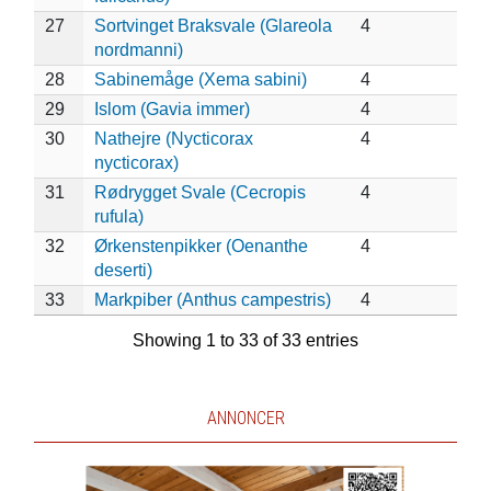
27
Sortvinget Braksvale (Glareola
4
nordmanni)
28
Sabinemåge (Xema sabini)
4
29
Islom (Gavia immer)
4
30
Nathejre (Nycticorax
4
nycticorax)
31
Rødrygget Svale (Cecropis
4
rufula)
32
Ørkenstenpikker (Oenanthe
4
deserti)
33
Markpiber (Anthus campestris)
4
Showing 1 to 33 of 33 entries
ANNONCER