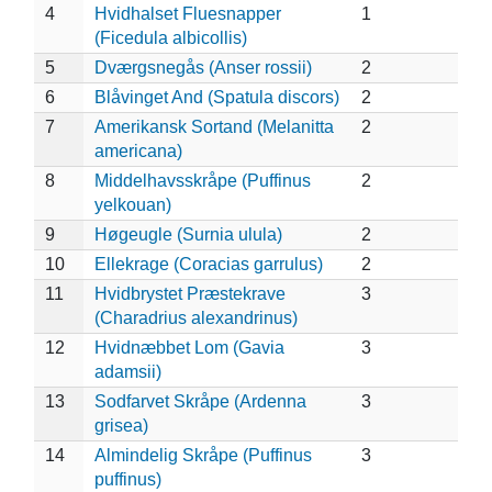
4
Hvidhalset Fluesnapper
1
(Ficedula albicollis)
5
Dværgsnegås (Anser rossii)
2
6
Blåvinget And (Spatula discors)
2
7
Amerikansk Sortand (Melanitta
2
americana)
8
Middelhavsskråpe (Puffinus
2
yelkouan)
9
Høgeugle (Surnia ulula)
2
10
Ellekrage (Coracias garrulus)
2
11
Hvidbrystet Præstekrave
3
(Charadrius alexandrinus)
12
Hvidnæbbet Lom (Gavia
3
adamsii)
13
Sodfarvet Skråpe (Ardenna
3
grisea)
14
Almindelig Skråpe (Puffinus
3
puffinus)