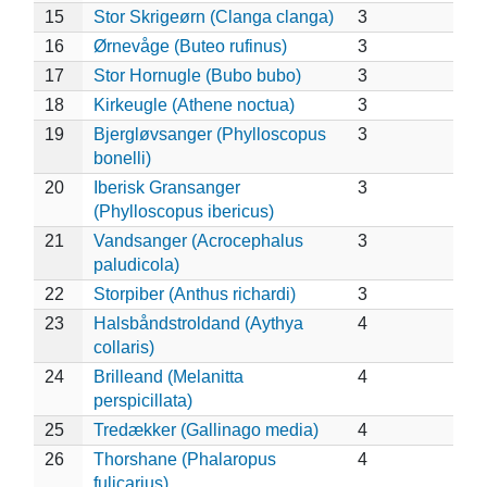
15
Stor Skrigeørn (Clanga clanga)
3
16
Ørnevåge (Buteo rufinus)
3
17
Stor Hornugle (Bubo bubo)
3
18
Kirkeugle (Athene noctua)
3
19
Bjergløvsanger (Phylloscopus
3
bonelli)
20
Iberisk Gransanger
3
(Phylloscopus ibericus)
21
Vandsanger (Acrocephalus
3
paludicola)
22
Storpiber (Anthus richardi)
3
23
Halsbåndstroldand (Aythya
4
collaris)
24
Brilleand (Melanitta
4
perspicillata)
25
Tredækker (Gallinago media)
4
26
Thorshane (Phalaropus
4
fulicarius)