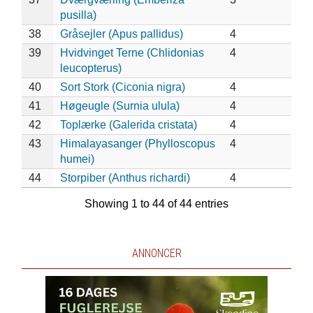
pusilla)
38
Gråsejler (Apus pallidus)
4
39
Hvidvinget Terne (Chlidonias
4
leucopterus)
40
Sort Stork (Ciconia nigra)
4
41
Høgeugle (Surnia ulula)
4
42
Toplærke (Galerida cristata)
4
43
Himalayasanger (Phylloscopus
4
humei)
44
Storpiber (Anthus richardi)
4
Showing 1 to 44 of 44 entries
ANNONCER