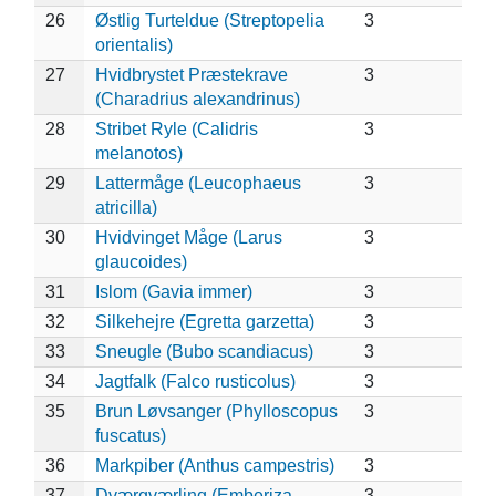
26
Østlig Turteldue (Streptopelia
3
orientalis)
27
Hvidbrystet Præstekrave
3
(Charadrius alexandrinus)
28
Stribet Ryle (Calidris
3
melanotos)
29
Lattermåge (Leucophaeus
3
atricilla)
30
Hvidvinget Måge (Larus
3
glaucoides)
31
Islom (Gavia immer)
3
32
Silkehejre (Egretta garzetta)
3
33
Sneugle (Bubo scandiacus)
3
34
Jagtfalk (Falco rusticolus)
3
35
Brun Løvsanger (Phylloscopus
3
fuscatus)
36
Markpiber (Anthus campestris)
3
37
Dværgværling (Emberiza
3