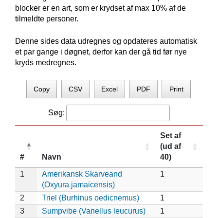
blocker er en art, som er krydset af max 10% af de
tilmeldte personer.
Denne sides data udregnes og opdateres automatisk
et par gange i døgnet, derfor kan der gå tid før nye
kryds medregnes.
Copy
CSV
Excel
PDF
Print
Søg:
Set af
(ud af
#
Navn
40)
1
Amerikansk Skarveand
1
(Oxyura jamaicensis)
2
Triel (Burhinus oedicnemus)
1
3
Sumpvibe (Vanellus leucurus)
1