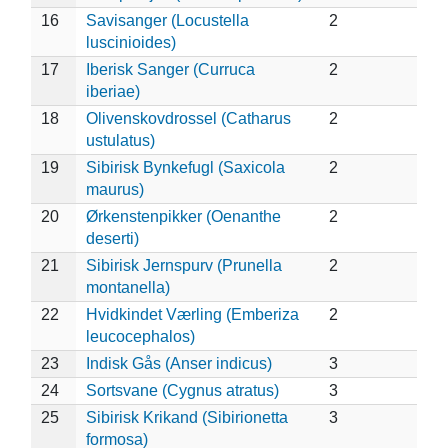
16
Savisanger (Locustella
2
luscinioides)
17
Iberisk Sanger (Curruca
2
iberiae)
18
Olivenskovdrossel (Catharus
2
ustulatus)
19
Sibirisk Bynkefugl (Saxicola
2
maurus)
20
Ørkenstenpikker (Oenanthe
2
deserti)
21
Sibirisk Jernspurv (Prunella
2
montanella)
22
Hvidkindet Værling (Emberiza
2
leucocephalos)
23
Indisk Gås (Anser indicus)
3
24
Sortsvane (Cygnus atratus)
3
25
Sibirisk Krikand (Sibirionetta
3
formosa)