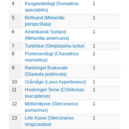
4
Kongeederfugl (Somateria
1
spectabilis)
5
Brilleand (Melanitta
1
perspicillata)
6
Amerikansk Sortand
1
(Melanitta americana)
7
Turteldue (Streptopelia turtur)
1
8
Pomeransfugl (Charadrius
1
morinellus)
9
Rødvinget Braksvale
1
(Glareola pratincola)
10
Gråmåge (Larus hyperboreus)
1
11
Hvidvinget Terne (Chlidonias
1
leucopterus)
12
Mellemkjove (Stercorarius
1
pomarinus)
13
Lille Kjove (Stercorarius
1
longicaudus)