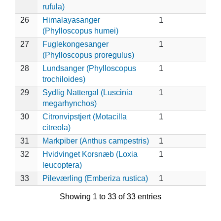
rufula)
26
Himalayasanger
1
(Phylloscopus humei)
27
Fuglekongesanger
1
(Phylloscopus proregulus)
28
Lundsanger (Phylloscopus
1
trochiloides)
29
Sydlig Nattergal (Luscinia
1
megarhynchos)
30
Citronvipstjert (Motacilla
1
citreola)
31
Markpiber (Anthus campestris)
1
32
Hvidvinget Korsnæb (Loxia
1
leucoptera)
33
Pileværling (Emberiza rustica)
1
Showing 1 to 33 of 33 entries