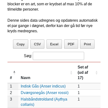
blocker er en art, som er krydset af max 10% af de
tilmeldte personer.
Denne sides data udregnes og opdateres automatisk
et par gange i døgnet, derfor kan der gå tid før nye
kryds medregnes.
Copy
CSV
Excel
PDF
Print
Søg:
Set af
(ud af
#
Navn
17)
1
Indisk Gås (Anser indicus)
1
2
Dværgsnegås (Anser rossii)
1
3
Halsbåndstroldand (Aythya
1
collaris)