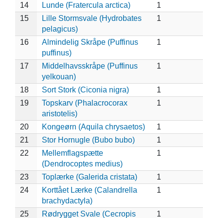
14
Lunde (Fratercula arctica)
1
15
Lille Stormsvale (Hydrobates
1
pelagicus)
16
Almindelig Skråpe (Puffinus
1
puffinus)
17
Middelhavsskråpe (Puffinus
1
yelkouan)
18
Sort Stork (Ciconia nigra)
1
19
Topskarv (Phalacrocorax
1
aristotelis)
20
Kongeørn (Aquila chrysaetos)
1
21
Stor Hornugle (Bubo bubo)
1
22
Mellemflagspætte
1
(Dendrocoptes medius)
23
Toplærke (Galerida cristata)
1
24
Korttået Lærke (Calandrella
1
brachydactyla)
25
Rødrygget Svale (Cecropis
1