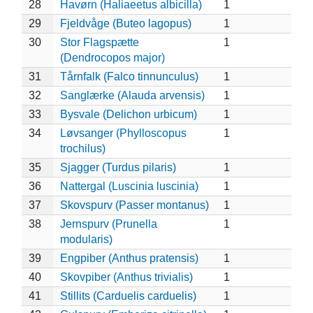
28
Havørn (Haliaeetus albicilla)
1
29
Fjeldvåge (Buteo lagopus)
1
30
Stor Flagspætte
1
(Dendrocopos major)
31
Tårnfalk (Falco tinnunculus)
1
32
Sanglærke (Alauda arvensis)
1
33
Bysvale (Delichon urbicum)
1
34
Løvsanger (Phylloscopus
1
trochilus)
35
Sjagger (Turdus pilaris)
1
36
Nattergal (Luscinia luscinia)
1
37
Skovspurv (Passer montanus)
1
38
Jernspurv (Prunella
1
modularis)
39
Engpiber (Anthus pratensis)
1
40
Skovpiber (Anthus trivialis)
1
41
Stillits (Carduelis carduelis)
1