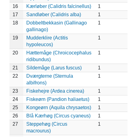
16
Kærløber (Calidris falcinellus)
1
17
Sandløber (Calidris alba)
1
18
Dobbeltbekkasin (Gallinago
1
gallinago)
19
Mudderklire (Actitis
1
hypoleucos)
20
Hættemåge (Chroicocephalus
1
ridibundus)
21
Sildemåge (Larus fuscus)
1
22
Dværgterne (Sternula
1
albifrons)
23
Fiskehejre (Ardea cinerea)
1
24
Fiskeørn (Pandion haliaetus)
1
25
Kongeørn (Aquila chrysaetos)
1
26
Blå Kærhøg (Circus cyaneus)
1
27
Steppehøg (Circus
1
macrourus)