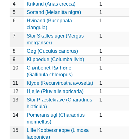
4
Krikand (Anas crecca)
1
5
Sortand (Melanitta nigra)
1
6
Hvinand (Bucephala
1
clangula)
7
Stor Skallesluger (Mergus
1
merganser)
8
Gøg (Cuculus canorus)
1
9
Klippedue (Columba livia)
1
10
Grønbenet Rørhøne
1
(Gallinula chloropus)
11
Klyde (Recurvirostra avosetta)
1
12
Hjejle (Pluvialis apricaria)
1
13
Stor Præstekrave (Charadrius
1
hiaticula)
14
Pomeransfugl (Charadrius
1
morinellus)
15
Lille Kobbersneppe (Limosa
1
lapponica)