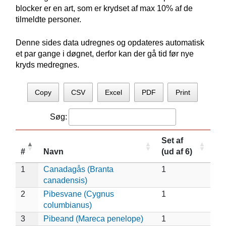
blocker er en art, som er krydset af max 10% af de
tilmeldte personer.
Denne sides data udregnes og opdateres automatisk
et par gange i døgnet, derfor kan der gå tid før nye
kryds medregnes.
Copy
CSV
Excel
PDF
Print
Søg:
Set af
#
Navn
(ud af 6)
1
Canadagås (Branta
1
canadensis)
2
Pibesvane (Cygnus
1
columbianus)
3
Pibeand (Mareca penelope)
1