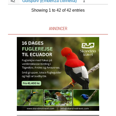
42
Gulspurv (Emberiza citrinella)
1
Showing 1 to 42 of 42 entries
ANNONCER