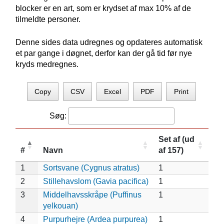
blocker er en art, som er krydset af max 10% af de
tilmeldte personer.
Denne sides data udregnes og opdateres automatisk
et par gange i døgnet, derfor kan der gå tid før nye
kryds medregnes.
Copy
CSV
Excel
PDF
Print
Søg:
Set af (ud
#
Navn
af 157)
1
Sortsvane (Cygnus atratus)
1
2
Stillehavslom (Gavia pacifica)
1
3
Middelhavsskråpe (Puffinus
1
yelkouan)
4
Purpurhejre (Ardea purpurea)
1