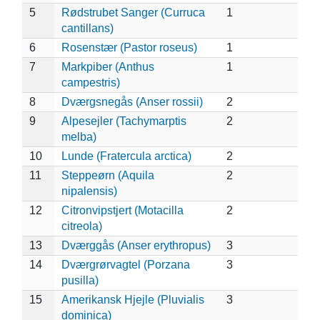
5
Rødstrubet Sanger (Curruca
1
cantillans)
6
Rosenstær (Pastor roseus)
1
7
Markpiber (Anthus
1
campestris)
8
Dværgsnegås (Anser rossii)
2
9
Alpesejler (Tachymarptis
2
melba)
10
Lunde (Fratercula arctica)
2
11
Steppeørn (Aquila
2
nipalensis)
12
Citronvipstjert (Motacilla
2
citreola)
13
Dværggås (Anser erythropus)
3
14
Dværgrørvagtel (Porzana
3
pusilla)
15
Amerikansk Hjejle (Pluvialis
3
dominica)