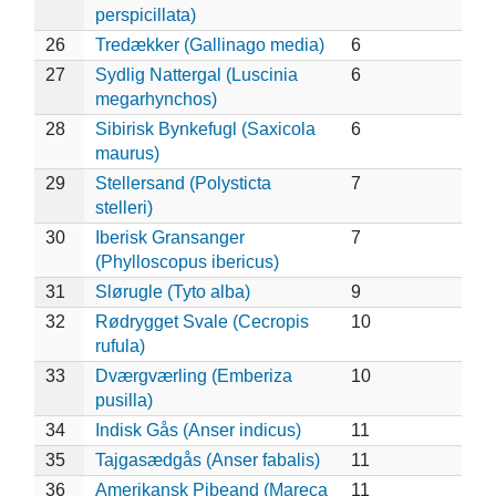
perspicillata)
26
Tredækker (Gallinago media)
6
27
Sydlig Nattergal (Luscinia
6
megarhynchos)
28
Sibirisk Bynkefugl (Saxicola
6
maurus)
29
Stellersand (Polysticta
7
stelleri)
30
Iberisk Gransanger
7
(Phylloscopus ibericus)
31
Slørugle (Tyto alba)
9
32
Rødrygget Svale (Cecropis
10
rufula)
33
Dværgværling (Emberiza
10
pusilla)
34
Indisk Gås (Anser indicus)
11
35
Tajgasædgås (Anser fabalis)
11
36
Amerikansk Pibeand (Mareca
11