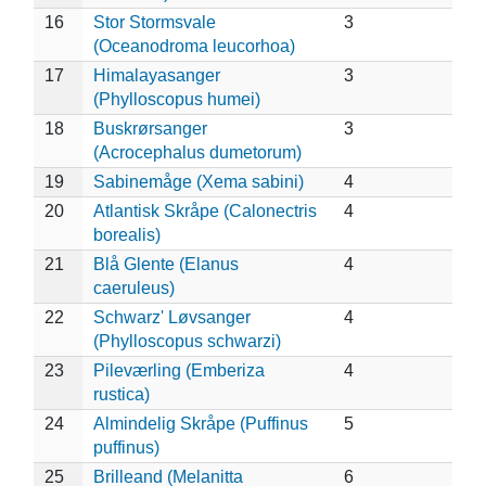
16
Stor Stormsvale
3
(Oceanodroma leucorhoa)
17
Himalayasanger
3
(Phylloscopus humei)
18
Buskrørsanger
3
(Acrocephalus dumetorum)
19
Sabinemåge (Xema sabini)
4
20
Atlantisk Skråpe (Calonectris
4
borealis)
21
Blå Glente (Elanus
4
caeruleus)
22
Schwarz' Løvsanger
4
(Phylloscopus schwarzi)
23
Pileværling (Emberiza
4
rustica)
24
Almindelig Skråpe (Puffinus
5
puffinus)
25
Brilleand (Melanitta
6