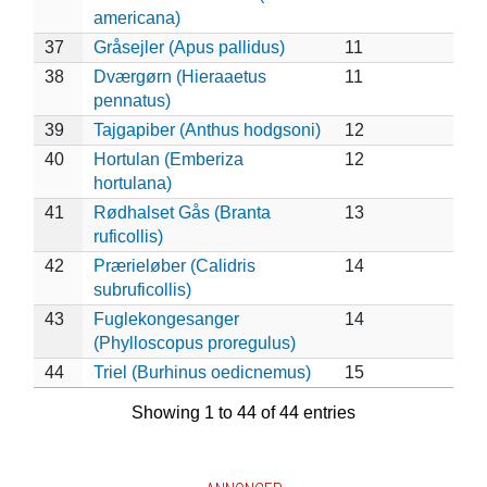
americana)
37
Gråsejler (Apus pallidus)
11
38
Dværgørn (Hieraaetus
11
pennatus)
39
Tajgapiber (Anthus hodgsoni)
12
40
Hortulan (Emberiza
12
hortulana)
41
Rødhalset Gås (Branta
13
ruficollis)
42
Prærieløber (Calidris
14
subruficollis)
43
Fuglekongesanger
14
(Phylloscopus proregulus)
44
Triel (Burhinus oedicnemus)
15
Showing 1 to 44 of 44 entries