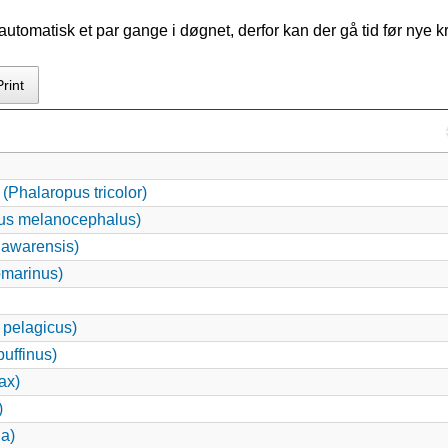
tomatisk et par gange i døgnet, derfor kan der gå tid før nye 
Print
halaropus tricolor)
tus melanocephalus)
awarensis)
omarinus)
 pelagicus)
uffinus)
ax)
)
a)