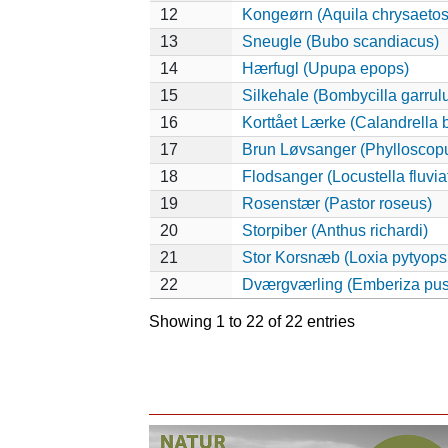
12
Kongeørn (Aquila chrysaetos
13
Sneugle (Bubo scandiacus)
14
Hærfugl (Upupa epops)
15
Silkehale (Bombycilla garrul
16
Korttået Lærke (Calandrella 
17
Brun Løvsanger (Phylloscopu
18
Flodsanger (Locustella fluviat
19
Rosenstær (Pastor roseus)
20
Storpiber (Anthus richardi)
21
Stor Korsnæb (Loxia pytyopsi
22
Dværgværling (Emberiza pusi
Showing 1 to 22 of 22 entries