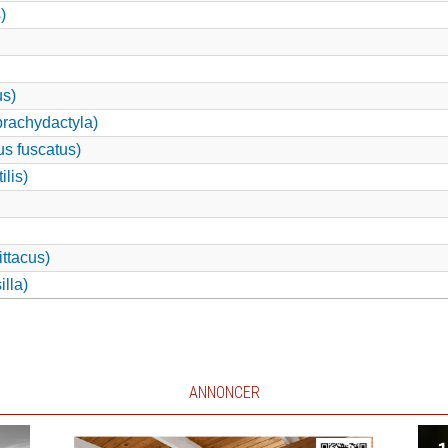
)
us)
brachydactyla)
s fuscatus)
ilis)
ttacus)
lla)
ANNONCER