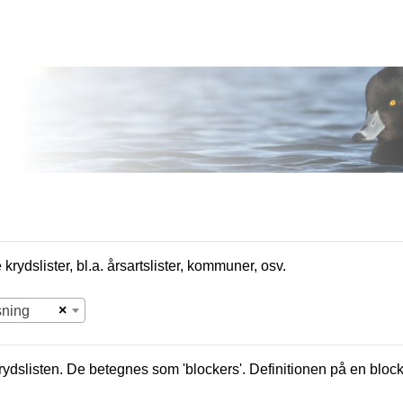
krydslister, bl.a. årsartslister, kommuner, osv.
×
sning
krydslisten. De betegnes som 'blockers'. Definitionen på en bloc