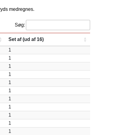
kryds medregnes.
Søg:
Set af (ud af 16)
1
1
1
1
1
1
1
1
1
1
1