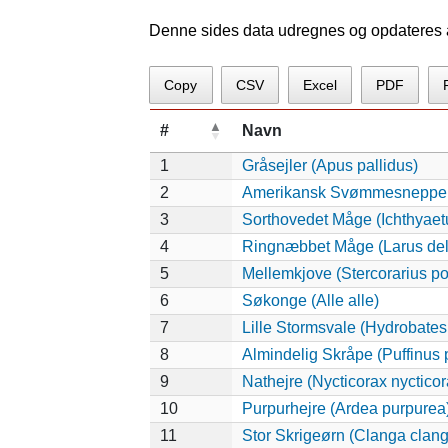
Denne sides data udregnes og opdateres au
Copy
CSV
Excel
PDF
#
Navn
1
Gråsejler (Apus pallidus)
2
Amerikansk Svømmesneppe (P
3
Sorthovedet Måge (Ichthyae
4
Ringnæbbet Måge (Larus del
5
Mellemkjove (Stercorarius p
6
Søkonge (Alle alle)
7
Lille Stormsvale (Hydrobates
8
Almindelig Skråpe (Puffinus p
9
Nathejre (Nycticorax nycticor
10
Purpurhejre (Ardea purpurea
11
Stor Skrigeørn (Clanga clang