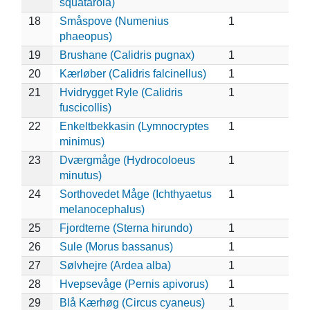
squatarola)
18
Småspove (Numenius
1
phaeopus)
19
Brushane (Calidris pugnax)
1
20
Kærløber (Calidris falcinellus)
1
21
Hvidrygget Ryle (Calidris
1
fuscicollis)
22
Enkeltbekkasin (Lymnocryptes
1
minimus)
23
Dværgmåge (Hydrocoloeus
1
minutus)
24
Sorthovedet Måge (Ichthyaetus
1
melanocephalus)
25
Fjordterne (Sterna hirundo)
1
26
Sule (Morus bassanus)
1
27
Sølvhejre (Ardea alba)
1
28
Hvepsevåge (Pernis apivorus)
1
29
Blå Kærhøg (Circus cyaneus)
1