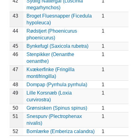
42
Sydlig Nattergal (Luscinia
1
megarhynchos)
43
Broget Fluesnapper (Ficedula
1
hypoleuca)
44
Rødstjert (Phoenicurus
1
phoenicurus)
45
Bynkefugl (Saxicola rubetra)
1
46
Stenpikker (Oenanthe
1
oenanthe)
47
Kvækerfinke (Fringilla
1
montifringilla)
48
Dompap (Pyrrhula pyrrhula)
1
49
Lille Korsnæb (Loxia
1
curvirostra)
50
Grønsisken (Spinus spinus)
1
51
Snespurv (Plectrophenax
1
nivalis)
52
Bomlærke (Emberiza calandra)
1