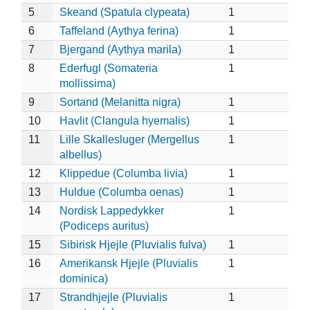
5
Skeand (Spatula clypeata)
1
6
Taffeland (Aythya ferina)
1
7
Bjergand (Aythya marila)
1
8
Ederfugl (Somateria
1
mollissima)
9
Sortand (Melanitta nigra)
1
10
Havlit (Clangula hyemalis)
1
11
Lille Skallesluger (Mergellus
1
albellus)
12
Klippedue (Columba livia)
1
13
Huldue (Columba oenas)
1
14
Nordisk Lappedykker
1
(Podiceps auritus)
15
Sibirisk Hjejle (Pluvialis fulva)
1
16
Amerikansk Hjejle (Pluvialis
1
dominica)
17
Strandhjejle (Pluvialis
1