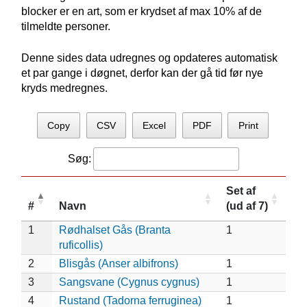
blocker er en art, som er krydset af max 10% af de
tilmeldte personer.
Denne sides data udregnes og opdateres automatisk
et par gange i døgnet, derfor kan der gå tid før nye
kryds medregnes.
Copy
CSV
Excel
PDF
Print
Søg:
Set af
#
Navn
(ud af 7)
1
Rødhalset Gås (Branta
1
ruficollis)
2
Blisgås (Anser albifrons)
1
3
Sangsvane (Cygnus cygnus)
1
4
Rustand (Tadorna ferruginea)
1