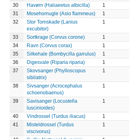
30
Havørn (Haliaeetus albicilla)
1
31
Mosehornugle (Asio flammeus)
1
32
Stor Tornskade (Lanius
1
excubitor)
33
Sortkrage (Corvus corone)
1
34
Ravn (Corvus corax)
1
35
Silkehale (Bombycilla garrulus)
1
36
Digesvale (Riparia riparia)
1
37
Skovsanger (Phylloscopus
1
sibilatrix)
38
Sivsanger (Acrocephalus
1
schoenobaenus)
39
Savisanger (Locustella
1
luscinioides)
40
Vindrossel (Turdus iliacus)
1
41
Misteldrossel (Turdus
1
viscivorus)