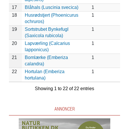
17
Blåhals (Luscinia svecica)
1
18
Husrødstjert (Phoenicurus
1
ochruros)
19
Sortstrubet Bynkefugl
1
(Saxicola rubicola)
20
Lapværling (Calcarius
1
lapponicus)
21
Bomlærke (Emberiza
1
calandra)
22
Hortulan (Emberiza
1
hortulana)
Showing 1 to 22 of 22 entries
ANNONCER