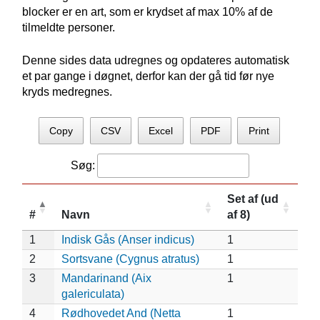
blocker er en art, som er krydset af max 10% af de
tilmeldte personer.
Denne sides data udregnes og opdateres automatisk
et par gange i døgnet, derfor kan der gå tid før nye
kryds medregnes.
Copy
CSV
Excel
PDF
Print
Søg:
Set af (ud
#
Navn
af 8)
1
Indisk Gås (Anser indicus)
1
2
Sortsvane (Cygnus atratus)
1
3
Mandarinand (Aix
1
galericulata)
4
Rødhovedet And (Netta
1