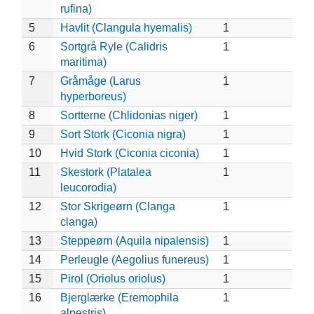
rufina)
5
Havlit (Clangula hyemalis)
1
6
Sortgrå Ryle (Calidris
1
maritima)
7
Gråmåge (Larus
1
hyperboreus)
8
Sortterne (Chlidonias niger)
1
9
Sort Stork (Ciconia nigra)
1
10
Hvid Stork (Ciconia ciconia)
1
11
Skestork (Platalea
1
leucorodia)
12
Stor Skrigeørn (Clanga
1
clanga)
13
Steppeørn (Aquila nipalensis)
1
14
Perleugle (Aegolius funereus)
1
15
Pirol (Oriolus oriolus)
1
16
Bjerglærke (Eremophila
1
alpestris)