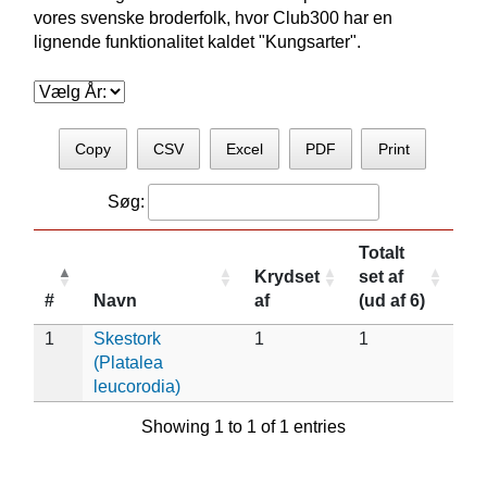
vores svenske broderfolk, hvor Club300 har en
lignende funktionalitet kaldet "Kungsarter".
Copy
CSV
Excel
PDF
Print
Søg:
Totalt
Krydset
set af
#
Navn
af
(ud af 6)
1
Skestork
1
1
(Platalea
leucorodia)
Showing 1 to 1 of 1 entries