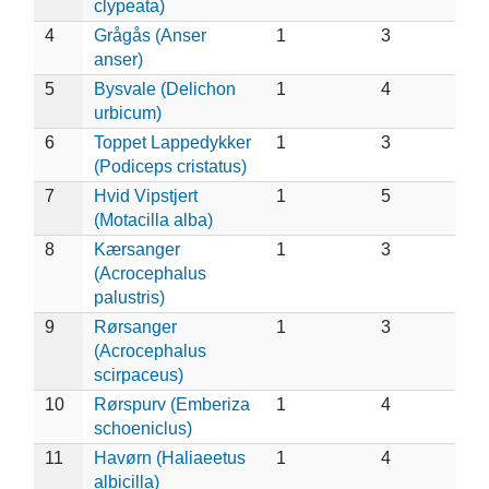
clypeata)
4
Grågås (Anser
1
3
anser)
5
Bysvale (Delichon
1
4
urbicum)
6
Toppet Lappedykker
1
3
(Podiceps cristatus)
7
Hvid Vipstjert
1
5
(Motacilla alba)
8
Kærsanger
1
3
(Acrocephalus
palustris)
9
Rørsanger
1
3
(Acrocephalus
scirpaceus)
10
Rørspurv (Emberiza
1
4
schoeniclus)
11
Havørn (Haliaeetus
1
4
albicilla)