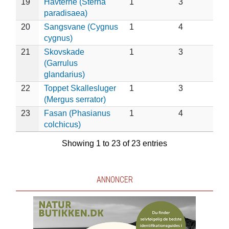
19
Havterne (Sterna
1
3
paradisaea)
20
Sangsvane (Cygnus
1
4
cygnus)
21
Skovskade
1
3
(Garrulus
glandarius)
22
Toppet Skallesluger
1
3
(Mergus serrator)
23
Fasan (Phasianus
1
4
colchicus)
Showing 1 to 23 of 23 entries
ANNONCER