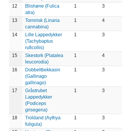
12
Blishøne (Fulica
1
3
atra)
13
Tornirisk (Linaria
1
4
cannabina)
14
Lille Lappedykker
1
3
(Tachybaptus
ruficollis)
15
Skestork (Platalea
1
4
leucorodia)
16
Dobbeltbekkasin
1
3
(Gallinago
gallinago)
17
Gråstrubet
1
3
Lappedykker
(Podiceps
grisegena)
18
Troldand (Aythya
1
3
fuligula)