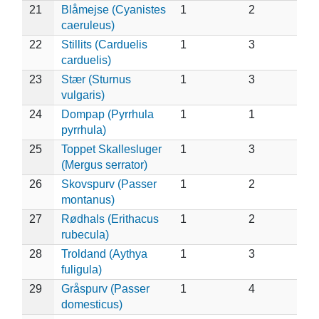
21
Blåmejse (Cyanistes
1
2
caeruleus)
22
Stillits (Carduelis
1
3
carduelis)
23
Stær (Sturnus
1
3
vulgaris)
24
Dompap (Pyrrhula
1
1
pyrrhula)
25
Toppet Skallesluger
1
3
(Mergus serrator)
26
Skovspurv (Passer
1
2
montanus)
27
Rødhals (Erithacus
1
2
rubecula)
28
Troldand (Aythya
1
3
fuligula)
29
Gråspurv (Passer
1
4
domesticus)