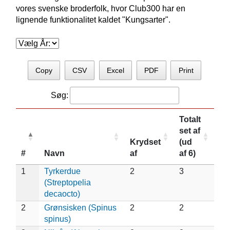
vores svenske broderfolk, hvor Club300 har en
lignende funktionalitet kaldet "Kungsarter".
Copy
CSV
Excel
PDF
Print
Søg:
Totalt
set af
Krydset
(ud
#
Navn
af
af 6)
1
Tyrkerdue
2
3
(Streptopelia
decaocto)
2
Grønsisken (Spinus
2
2
spinus)