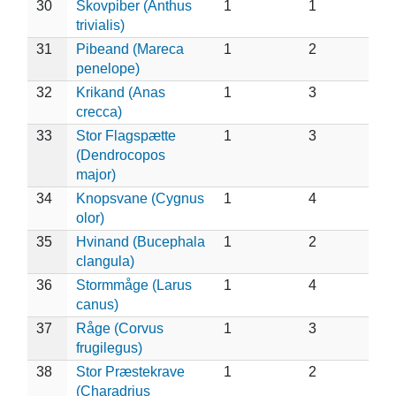
30
Skovpiber (Anthus
1
1
trivialis)
31
Pibeand (Mareca
1
2
penelope)
32
Krikand (Anas
1
3
crecca)
33
Stor Flagspætte
1
3
(Dendrocopos
major)
34
Knopsvane (Cygnus
1
4
olor)
35
Hvinand (Bucephala
1
2
clangula)
36
Stormmåge (Larus
1
4
canus)
37
Råge (Corvus
1
3
frugilegus)
38
Stor Præstekrave
1
2
(Charadrius