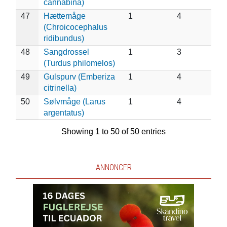
cannabina)
47
Hættemåge
1
4
(Chroicocephalus
ridibundus)
48
Sangdrossel
1
3
(Turdus philomelos)
49
Gulspurv (Emberiza
1
4
citrinella)
50
Sølvmåge (Larus
1
4
argentatus)
Showing 1 to 50 of 50 entries
ANNONCER