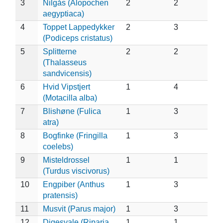
3
Nilgås (Alopochen
2
2
aegyptiaca)
4
Toppet Lappedykker
2
3
(Podiceps cristatus)
5
Splitterne
2
2
(Thalasseus
sandvicensis)
6
Hvid Vipstjert
1
4
(Motacilla alba)
7
Blishøne (Fulica
1
3
atra)
8
Bogfinke (Fringilla
1
3
coelebs)
9
Misteldrossel
1
1
(Turdus viscivorus)
10
Engpiber (Anthus
1
3
pratensis)
11
Musvit (Parus major)
1
3
12
Digesvale (Riparia
1
1