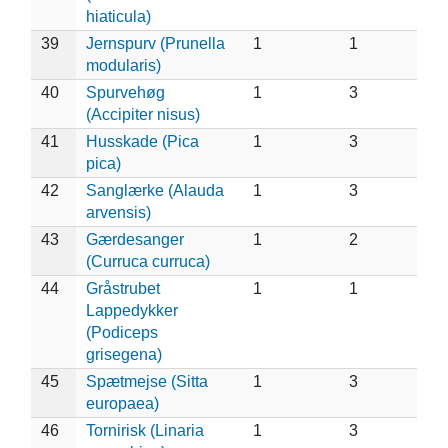
hiaticula)
39
Jernspurv (Prunella
1
1
modularis)
40
Spurvehøg
1
3
(Accipiter nisus)
41
Husskade (Pica
1
3
pica)
42
Sanglærke (Alauda
1
3
arvensis)
43
Gærdesanger
1
2
(Curruca curruca)
44
Gråstrubet
1
1
Lappedykker
(Podiceps
grisegena)
45
Spætmejse (Sitta
1
3
europaea)
46
Tornirisk (Linaria
1
3