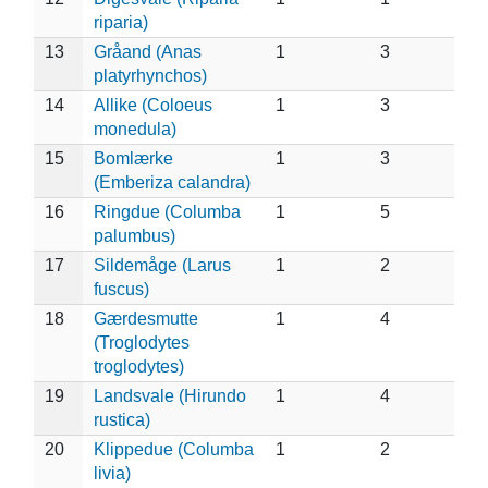
riparia)
13
Gråand (Anas
1
3
platyrhynchos)
14
Allike (Coloeus
1
3
monedula)
15
Bomlærke
1
3
(Emberiza calandra)
16
Ringdue (Columba
1
5
palumbus)
17
Sildemåge (Larus
1
2
fuscus)
18
Gærdesmutte
1
4
(Troglodytes
troglodytes)
19
Landsvale (Hirundo
1
4
rustica)
20
Klippedue (Columba
1
2
livia)