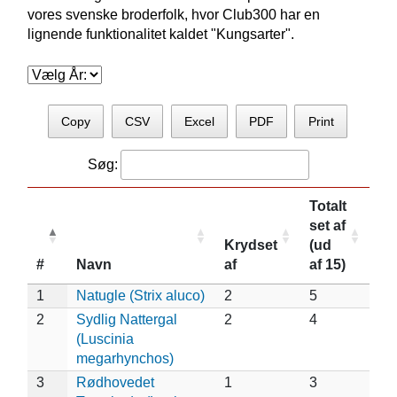
vores svenske broderfolk, hvor Club300 har en
lignende funktionalitet kaldet "Kungsarter".
Copy
CSV
Excel
PDF
Print
Søg:
Totalt
set af
Krydset
(ud
#
Navn
af
af 15)
1
Natugle (Strix aluco)
2
5
2
Sydlig Nattergal
2
4
(Luscinia
megarhynchos)
3
Rødhovedet
1
3