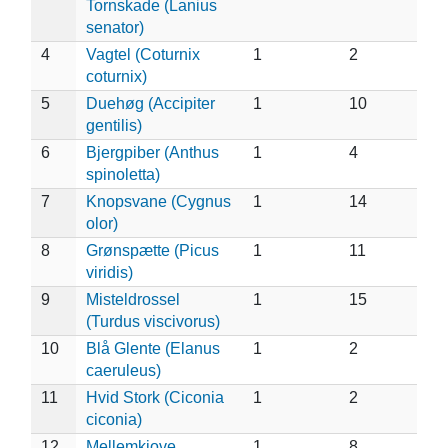
Tornskade (Lanius
senator)
4
Vagtel (Coturnix
1
2
coturnix)
5
Duehøg (Accipiter
1
10
gentilis)
6
Bjergpiber (Anthus
1
4
spinoletta)
7
Knopsvane (Cygnus
1
14
olor)
8
Grønspætte (Picus
1
11
viridis)
9
Misteldrossel
1
15
(Turdus viscivorus)
10
Blå Glente (Elanus
1
2
caeruleus)
11
Hvid Stork (Ciconia
1
2
ciconia)
12
Mellemkjove
1
8