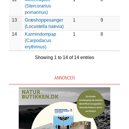
(Stercorarius
pomarinus)
13
Græshoppesanger
1
9
(Locustella naevia)
14
Karmindompap
1
8
(Carpodacus
erythrinus)
Showing 1 to 14 of 14 entries
ANNONCER