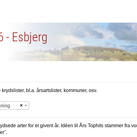
6 - Esbjerg
krydslister, bl.a. årsartslister, kommuner, osv.
×
sning
ydsede arter for et givent år. Idéen til Års Tophits stammer fra 
er".