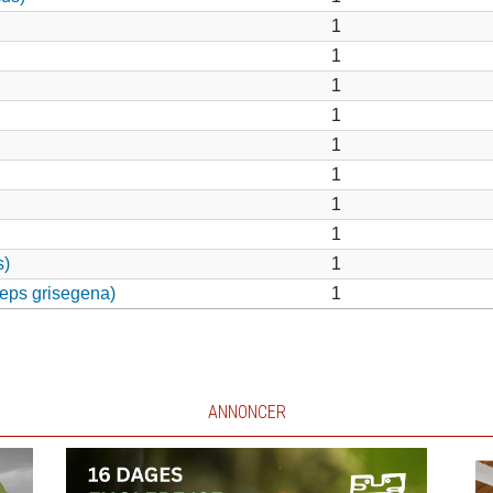
1
1
1
1
1
1
1
1
s)
1
eps grisegena)
1
ANNONCER