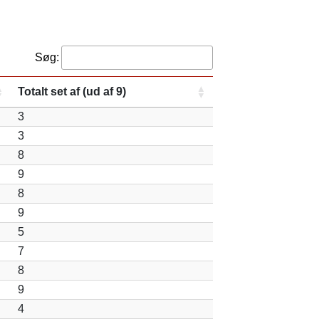
Søg:
Totalt set af (ud af 9)
3
3
8
9
8
9
5
7
8
9
4