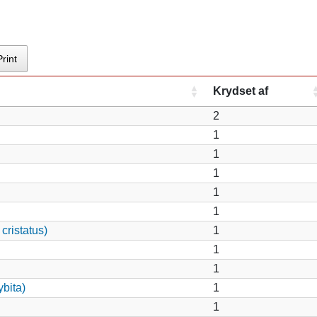
Print
Krydset af
2
1
1
1
1
1
cristatus)
1
1
1
bita)
1
1