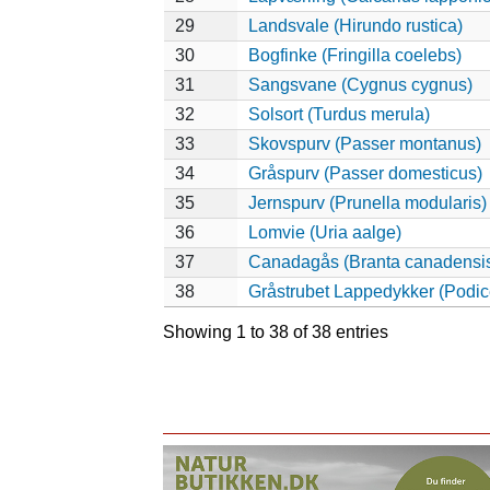
29
Landsvale (Hirundo rustica)
30
Bogfinke (Fringilla coelebs)
31
Sangsvane (Cygnus cygnus)
32
Solsort (Turdus merula)
33
Skovspurv (Passer montanus)
34
Gråspurv (Passer domesticus)
35
Jernspurv (Prunella modularis)
36
Lomvie (Uria aalge)
37
Canadagås (Branta canadensi
38
Gråstrubet Lappedykker (Podic
Showing 1 to 38 of 38 entries