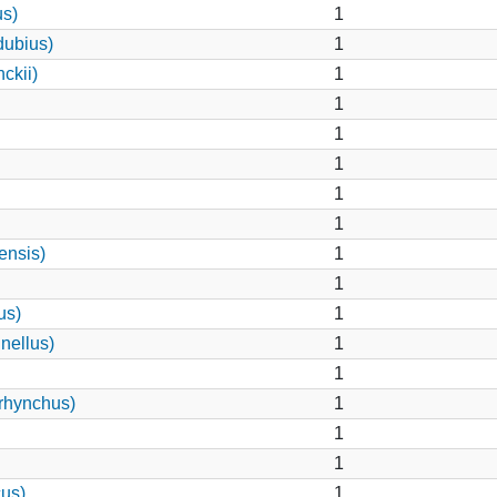
us)
1
dubius)
1
ckii)
1
1
1
1
1
1
ensis)
1
1
us)
1
nellus)
1
1
rhynchus)
1
1
1
cus)
1