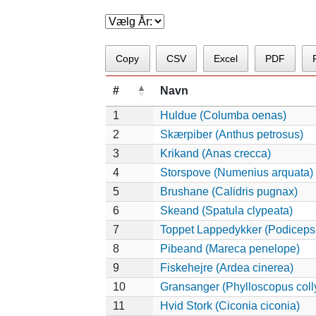
Copy
CSV
Excel
PDF
#
Navn
1
Huldue (Columba oenas)
2
Skærpiber (Anthus petrosus)
3
Krikand (Anas crecca)
4
Storspove (Numenius arquata)
5
Brushane (Calidris pugnax)
6
Skeand (Spatula clypeata)
7
Toppet Lappedykker (Podiceps 
8
Pibeand (Mareca penelope)
9
Fiskehejre (Ardea cinerea)
10
Gransanger (Phylloscopus colly
11
Hvid Stork (Ciconia ciconia)