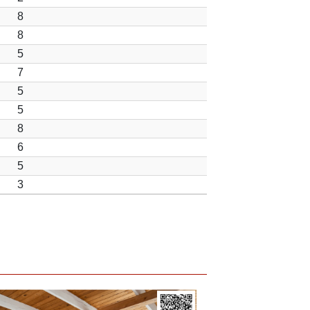
8
8
5
7
5
5
8
6
5
3